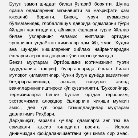
Бугун замон шиддат билан ўзгариб боряпти. Шунга
яраша одамларнинг маънавияти ва маърифати ҳам
юксалиб боряпти. Бироқ, гуруч курмаксиз
бўлмаганидек, глобаллашув даврида одамларни тўғри
йўлдан чалғитадиган, айниқса, ёшларни турли йўллар
билан ўзларининг ғаламис ниятлари ортидан
эргашишга ундаётган кимсалар ҳам йўқ эмас. Худди
ана шундай кишиларнинг ҳийлаю найрангларидан
ёшларни асрашни даврнинг ўзи тақозо қилмоқда.
Бежиз муҳтарам Юртбошимиз юртимизнинг турли
ҳудудларига ташриф буюрганларида ёшлар билан
мулоқот қилмаяптилар. Чунки бугун дунёда вазиятнинг
беқарорлашишида, асосан, навқирон авлод
вакилларининг иштироки кўп кузатиляпти. “Бухорийлар,
термизийларга бешик бўлган юртдан терроризм,
экстремизмга алоқадор ёшларнинг чиқиши мумкин
эмас”, дея кўп бора таъкидлайдилар муҳтарам
давлатимиз Раҳбари.
Дарҳақиқат, ғаразли кучлар одамларга энг тез ва
самарали таъсир қиладиган восита – Ислом
динимиздан фойдаланишаётгани ҳеч кимга сир эмас.