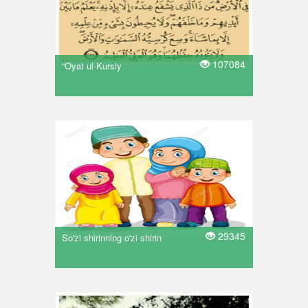
107084
“Oyat ul-Kursiy
29345
So'zi shirinning o'zi shirin