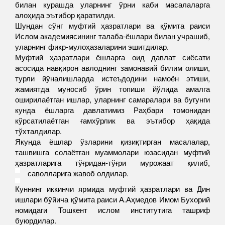
билан курашда уларнинг ўрни каби масалаларга
алоҳида эътибор қаратилди.
Шундан сўнг муфтий ҳазратлари ва қўмита раиси
Ислом академиясининг талаба-ёшлари билан учрашиб,
уларнинг фикр-мулоҳазаларини эшитдилар.
Муфтий ҳазратлари ёшларга оид давлат сиёсати
асосида навқирон авлоднинг замонавий билим олиши,
турли йўналишларда истеъдодини намоён этиши,
жамиятда муносиб ўрин топиши йўлида амалга
оширилаётган ишлар, уларнинг самаралари ва бугунги
кунда ёшларга давлатимиз Раҳбари томонидан
кўрсатилаётган ғамхўрлик ва эътибор ҳақида
тўхталдилар.
Якунда ёшлар ўзларини қизиқтирган масалалар,
ташвишга солаётган муаммолари юзасидан муфтий
ҳазратларига тўғридан-тўғри мурожаат қилиб,
саволларига жавоб олдилар.
Куннинг иккинчи ярмида муфтий ҳазратлари ва Дин
ишлари бўйича қўмита раиси А.Аҳмедов Имом Бухорий
номидаги Тошкент ислом институтига ташриф
буюрдилар.