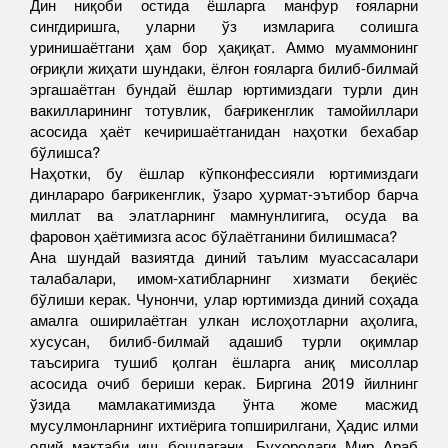
Дин ниқоби остида ёшларга манфур ғояларни
сингдиришга, уларни ўз измларига солишга
уринишаётгани ҳам бор ҳақиқат. Аммо муаммонинг
оғриқли жиҳати шундаки, ёлғон ғояларга билиб-билмай
эргашаётган бундай ёшлар юртимиздаги турли дин
вакилларининг тотувлик, бағрикенглик тамойиллари
асосида ҳаёт кечиришаётганидан наҳотки бехабар
бўлишса?
Наҳотки, бу ёшлар кўпконфессияли юртимиздаги
динлараро бағрикенглик, ўзаро ҳурмат-эътибор барча
миллат ва элатларнинг мамнунлигига, осуда ва
фаровон ҳаётимизга асос бўлаётганини билишмаса?
Ана шундай вазиятда диний таълим муассасалари
талабалари, имом-хатибларнинг хизмати беқиёс
бўлиши керак. Чунончи, улар юртимизда диний соҳада
амалга оширилаётган улкан ислоҳотларни аҳолига,
хусусан, билиб-билмай адашиб турли оқимлар
таъсирига тушиб қолган ёшларга аниқ мисоллар
асосида очиб бериши керак. Биргина 2019 йилнинг
ўзида мамлакатимизда ўнта жоме масжид
мусулмонларнинг ихтиёрига топширилгани, Ҳадис илми
олий мактаби иш бошлагани, Бухородаги Мир Араб