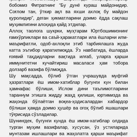
бобомиз Фитратнинг “Бу дунё кураш майдонидир.
Соғлом тан, ўткир ақл ва яхши ахлоқ бу майдон
қуролидир”, деган ҳикматларини доимо ёдда сақлаш
муҳимлигини алоҳида қайд этдилар.
Аллоҳ таолога шукрки, муҳтарам Юртбошимизнинг
ғамхўрликлари ва саъй-ҳаракатлари ила ёшларни илм-
маърифатли, одоб-ахлоқли этиб тарбиялашга жуда
катта эътибор қаратилмоқда. Ўз навбатида, ёшларда
ғоявий таҳдидларни вақтида илғаб, уларга қарши
иммунитетни кучайтириш масаласи ҳам тобора
долзарб вазифа бўлмоқда.
Шу мақсадда, бўлиб ўтган учрашувда муфтий
ҳазратлари ёш имом-хатиблар бугунги кун билан
ҳамнафас бўлиши, Ислом дини таълимотларини
тараннум этишга жидду жаҳд қилиши, юртимизда ва
жаҳонда бўлаётган воқеа-ҳодисалардан хабардор
бўлиши ҳамда доимо ҳушёр ва огоҳ бўлиб яшашлари
тўғрисида сўзладилар.
Шунингдек, бугунги кунда ёш имом-хатиблар олдида
турган муҳим вазифалар, хусусан, ўз устиларида
мунтазам ишлашлари ва жаҳолатга қарши маърифат