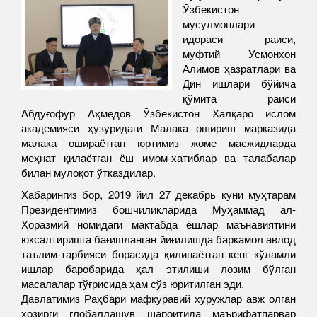
Ўзбекистон
мусулмонлари
идораси раиси,
муфтий Усмонхон
Алимов ҳазратлари ва
Дин ишлари бўйича
қўмита раиси
Абдуғофур Аҳмедов Ўзбекистон Халқаро ислом
академияси ҳузуридаги Малака ошириш марказида
малака ошираётган юртимиз жоме масжидларда
меҳнат қилаётган ёш имом-хатиблар ва талабалар
билан мулоқот ўтказдилар.
Хабарингиз бор, 2019 йил 27 декабрь куни муҳтарам
Президентимиз бошчиликларида Муҳаммад ал-
Хоразмий номидаги мактабда ёшлар маънавиятини
юксалтиришга бағишланган йиғилишда баркамол авлод
таълим-тарбияси борасида қилинаётган кенг кўламли
ишлар баробарида ҳал этилиши лозим бўлган
масалалар тўғрисида ҳам сўз юритилган эди.
Давлатимиз Раҳбари мафкуравий хуружлар авж олган
ҳозирги глобаллашув шароитида маърифатпарвар