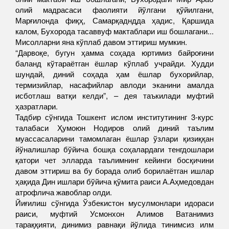
олий мадрасаси фаолияти йўлгани қўйилгани,
Марғилонда фиқҳ, Самарқадндда ҳадис, Қаршида
калом, Бухорода тасаввуф мактаблари иш бошлагани...
Мисолларни яна кўплаб давом эттириш мумкин.
“Дарвоқе, бугун ҳамма соҳада юртимиз байроғини
баланд кўтараётган ёшлар кўплаб учрайди. Худди
шундай, диний соҳада ҳам ёшлар бухорийлар,
термизийлар, насафийлар авлоди эканини амалда
исботлаш ватқи келди”, – дея таъкилади муфтий
ҳазратлари.
Тадбир сўнгида Тошкент ислом институтининг 3-курс
талабаси Ҳумоюн Нодиров олий диний таълим
муассасаларини тамомлаган ёшлар ўзлари қизиққан
йўналишлар бўйича бошқа соҳалардаги тенгдошлари
қатори чет элларда таълимнинг кейинги босқичини
давом эттириш ва бу борада олиб борилаётган ишлар
ҳақида Дин ишлари бўйича қўмита раиси А.Аҳмедовдан
атрофлича жавоблар олди.
Йиғилиш сўнгида Ўзбекистон мусулмонлари идораси
раиси, муфтий Усмонхон Алимов Ватанимиз
тараққияти, динимиз равнақи йўлида тинимсиз илм