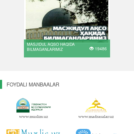
MASJIDUL AQSO HAQIDA
19486
BILMAGANLARIMIZ
FOYDALI MANBAALAR
www.muslim.uz
www.madrasalar.uz