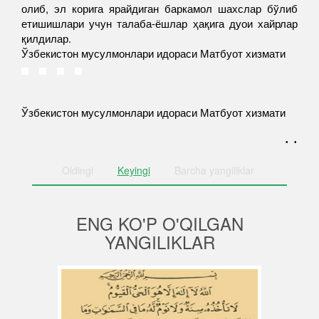
олиб, эл корига ярайдиган баркамол шахслар бўлиб
етишишлари учун талаба-ёшлар ҳақига дуои хайрлар
қилдилар.
Ўзбекистон мусулмонлари идораси Матбуот хизмати
Ўзбекистон мусулмонлари идораси Матбуот хизмати
. .
Oldingi
Keyingi
Barcha
yangiliklar
ENG KO'P O'QILGAN
YANGILIKLAR