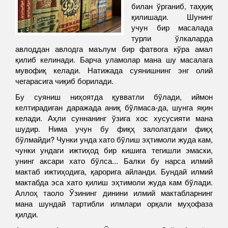
билан ўрганиб, таҳқиқ
қилишади. Шунинг
учун бир масалада
турли ўлкаларда
авлоддан авлодга маълум бир фатвога кўра амал
қилиб келинади. Барча уламолар мана шу масалага
мувофиқ келади. Натижада суянишнинг энг олий
чегарасига чиқиб борилади.
Бу суяниш ниҳоятда қувватли бўлади, иймон
келтирадиган даражада аниқ бўлмаса-да, шунга яқин
келади. Аҳли суннанинг ўзига хос хусусияти мана
шудир. Нима учун бу фиқҳ залолатдаги фиқҳ
бўлмайди? Чунки унда хато бўлиш эҳтимоли жуда кам,
чунки ундаги ижтиҳод бир кишига тегишли эмаски,
унинг аксари хато бўлса... Балки бу нарса илмий
мактаб ижтиҳодига, қарорига айланди. Бундай илмий
мактабда эса хато қилиш эҳтимоли жуда кам бўлади.
Аллоҳ таоло Ўзининг динини илмий мактабларнинг
мана шундай тартибли илмлари орқали муҳофаза
қилди.