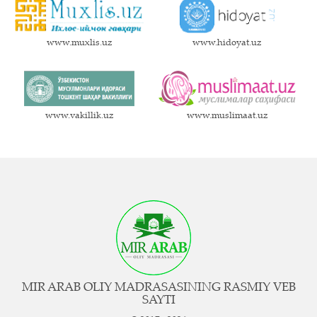
www.muxlis.uz
www.hidoyat.uz
www.vakillik.uz
www.muslimaat.uz
MIR ARAB OLIY MADRASASINING RASMIY VEB
SAYTI