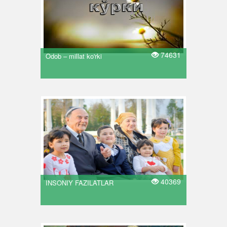
74631
Odob – millat ko'rki
40369
INSONIY FAZILATLAR