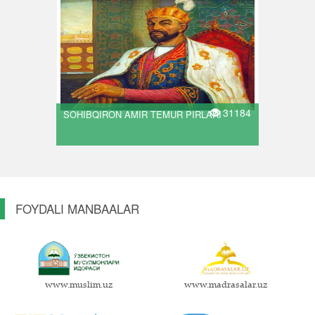
31184
SOHIBQIRON AMIR TEMUR PIRLARI
FOYDALI MANBAALAR
www.muslim.uz
www.madrasalar.uz