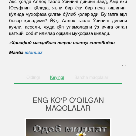
Акс ҳолда Аллоҳ таоло Ўзининг динини Зайд, Амр ёки
Юсуфнинг қўлида, яъни бир ёки бир неча кишининг
қўлида муҳофаза қилган бўлиб қолар эди. Бу гапга ақл
бовар қиладими? Йўқ. Аллоҳ таоло Ўзининг динини
кучли, асосли, жуда кўп уламоларни ўз ичига олган
қатъий, собит илмлар орқали муҳофаза қилади.
«Ҳанафий мазҳабига теран нигоҳ» китобидан
Манба
islom.uz
. .
Oldingi
Keyingi
Barcha
maqolalar
ENG KO'P O'QILGAN
MAQOLALAR