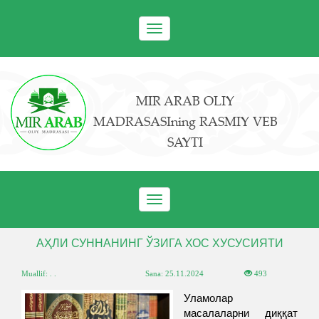
Toggle
navigation
MIR ARAB OLIY
MADRASASIning RASMIY VEB
SAYTI
Toggle
navigation
АҲЛИ СУННАНИНГ ЎЗИГА ХОС ХУСУСИЯТИ
Muallif: . .
Sana:
25.11.2024
493
Уламолар
масалаларни диққат