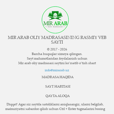
MIR ARAB OLIY MADRASASINING RASMIY VEB
SAYTI
© 2017 - 2026
Barcha huquqlar ximoya qilingan.
Sayt ma`lumotlaridan foydalanish uchun
Mir arab oliy madrasasi saytini ko‘rsatib o‘tish shart
info@mirarab.uz
MADRASA HAQIDA
SAYT HARITASI
QAYTA ALOQA
Diqqat! Agar siz saytda xatoliklarni aniqlasangiz, ularni belgilab,
ma`muriyatni xabardor qilish uchun Ctrl + Enter tugmalarini bosing