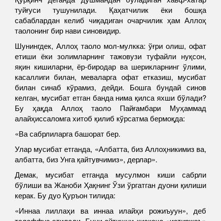
туйғуси тушунилади. Қаҳатчилик ёки бошқа
сабаблардан келиб чиқадиган очарчилик ҳам Аллоҳ
таолонинг бир нави синовидир.
Шунингдек, Аллоҳ таоло мол-мулкка: ўғри олиш, офат
етиши ёки золимларнинг тажовузи туфайли нуқсон,
яқин кишиларни, ёр-биродар ва шерикларнинг ўлими,
касаллиги билан, меваларга офат етказиш, мусибат
билан синаб кўрамиз, дейди. Бошга бундай синов
келган, мусибат етган банда нима қилса яхши бўлади?
Бу ҳақда Аллоҳ таоло Пайғамбари Муҳаммад
алайҳиссаломга хитоб қилиб кўрсатма бермоқда:
«Ва сабрлиларга башорат бер.
Улар мусибат етганда, «Албатта, биз Аллоҳникимиз ва,
албатта, биз Унга қайтувчимиз», дерлар».
Демак, мусибат етганда мусулмон киши сабрли
бўлиши ва Жаноби Ҳақнинг Ўзи ўргатган дуони қилиши
керак. Бу дуо Қуръон тилида:
«Иннаа лиллаҳи ва иннаа илайҳи рожиъуун», деб
талаффуз этилади. Буни айтишни қисқача «истиржоъ»