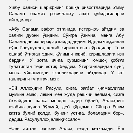
Ушбу ҳадиси шарифнинг бошқа ривоятларида Умму
Салама онамиз розияллоҳу анҳо қуйидагиларни
айтадилар:
«Абу Салама вафот этганида, истиржоъ айтдим ва
ҳалиги дуони ўқидим. Сўнгра ўзимча, менга Абу
Саламадан яхшироқ эр қайда, дедим. Иддам чиққандан
сўнг Расулуллоҳ келиб киришга изн сўрадилар. Тери
ошлаб ўтирган эдим, қўлимни ювиб, киришларига изн
бердим. У зотга ичига хурмонинг юмшоқ қобиғи
тўлатилган тери ёстиқ бердим. Ўтирганларидан сўнг,
менга уйланмоқчи эканликларини айтдилар. У зот
гапларини тугатгач, мен:
«Эй Аллоҳнинг Расули, сизга рағбат қилмаслигим
мумкин эмас, лекин мен жуда рашкчи аёлман, сизга
ёқмайдиган нарса мендан содир бўлиб, Аллоҳнинг
азобига дучор бўлмай, деб қўрқаман. Сўнгра ёшим
катта бўлиб қолди, бунинг устига, болаларим бор»,
дедим. Расулуллоҳ алайҳиссалом:
«Сен айтган рашкни Аллоҳ тезда кетказади. Ёш