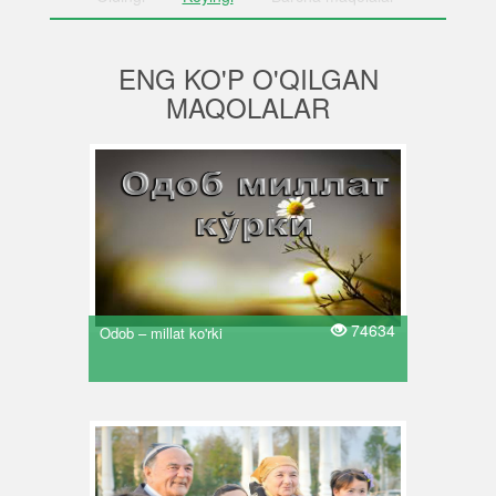
ENG KO'P O'QILGAN
MAQOLALAR
74634
Odob – millat ko'rki