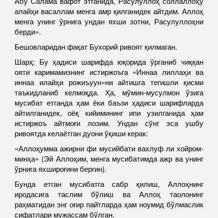
Абу Салама вафот этганида, Расулуллоҳ соллаллоҳу
алайҳи васаллам менга амр қилганидек айтдим. Аллоҳ
менга унинг ўрнига ундан яхши зотни, Расулуллоҳни
берди».
Бешовларидан фақат Бухорий ривоят қилмаган.
Шарҳ: Бу ҳадиси шарифда юқорида ўрганиб чиққан
ояти каримамизнинг истиржоъга «Иннаа лиллаҳи ва
иннаа илайҳи рожиъуун»ни айтишга тегишли қисми
таъкидланиб келмоқда. Ҳа, мўмин-мусулмон ўзига
мусибат етганда ҳам ёки баъзи ҳадиси шарифларда
айтилганидек, оёқ кийимининг ипи узилганида ҳам
истиржоъ айтмоғи лозим. Ундан сўнг эса ушбу
ривоятда келаётган дуони ўқиши керак:
«Аллоҳумма ажирни фи мусийбати вахлуф ли хойром-
минҳа» (Эй Аллоҳим, менга мусибатимда ажр ва унинг
ўрнига яхшироғини бергин).
Бунда етган мусибатга сабр қилиш, Аллоҳнинг
иродасига таслим бўлиш ва Аллоҳ таолонинг
раҳматидан энг оғир пайтларда ҳам ноумид бўлмаслик
сифатлари мужассам бўлган.