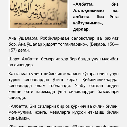
«Албатта, биз
Аллоҳникимиз ва,
албатта, биз Унга
қайтувчимиз»,
дерлар.
Ана ўшаларга Роббиларидан саловотлар ва раҳмат
бор. Ана ўшалар ҳидоят топганлардир», (Бақара, 156—
157) деган.
Шарҳ: Албатта, беморлик ҳар бир банда учун мусибат
ва синовдир.
Катта масъулият қийинчиликларини кўтара олиш учун
турли синовлардан ўтиш керак. Қийинчиликларда,
синовларда одам тобланади. Ушбу оятдан олдин
келган ояти каримада ўша синовлардан баъзилари
саналди.
«Албатта, Биз сизларни бир оз қўрқинч ва очлик билан,
мол-мулкка, жонга, меваларга нуқсон етказиш билан
синаймиз».
Қўрқинч деганда душмандан бўладиган хавф-хатар