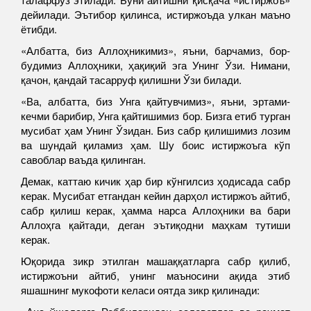
дейилади. Эътибор қилинса, истиржоъда улкан маъно
ётибди.
«Албатта, биз Аллоҳникимиз», яъни, барчамиз, бор-
будимиз Аллоҳники, ҳақиқий эга Унинг Ўзи. Нимани,
қачон, қандай тасарруф қилишни Ўзи билади.
«Ва, албатта, биз Унга қайтувчимиз», яъни, эртами-
кечми барибир, Унга қайтишимиз бор. Бизга етиб турган
мусибат ҳам Унинг Ўзидан. Биз сабр қилишимиз лозим
ва шундай қиламиз ҳам. Шу боис истиржоъга кўп
савоблар ваъда қилинган.
Демак, каттаю кичик ҳар бир кўнгилсиз ҳодисада сабр
керак. Мусибат етгандан кейин дарҳол истиржоъ айтиб,
сабр қилиш керак, ҳамма нарса Аллоҳники ва бари
Аллоҳга қайтади, деган эътиқодни маҳкам тутиши
керак.
Юқорида зикр этилган машаққатларга сабр қилиб,
истиржоъни айтиб, унинг маъносини ақида этиб
яшашнинг мукофоти келаси оятда зикр қилинади: