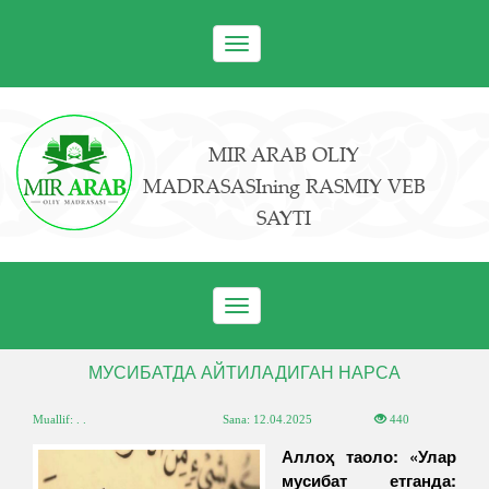
Toggle
navigation
MIR ARAB OLIY
MADRASASIning RASMIY VEB
SAYTI
Toggle
navigation
МУСИБАТДА АЙТИЛАДИГАН НАРСА
Muallif: . .
Sana:
12.04.2025
440
Аллоҳ таоло: «Улар
мусибат етганда: