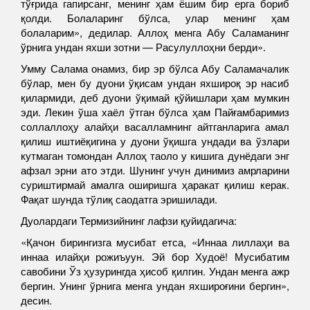
тўғрида гапирсанг, менинг ҳам ёшим бир ерга бориб
қолди. Болаларинг бўлса, улар менинг ҳам
болаларим», дедилар. Аллоҳ менга Абу Саламанинг
ўрнига ундан яхши зотни — Расулуллоҳни берди».
Умму Салама онамиз, бир эр бўлса Абу Саламачалик
бўлар, мен бу дуони ўқисам ундан яхшироқ эр насиб
қилармиди, деб дуони ўқимай қўйишлари ҳам мумкин
эди. Лекин ўша хаёл ўтган бўлса ҳам Пайғамбаримиз
соллаллоҳу алайҳи васалламнинг айтганларига амал
қилиш иштиёқигина у дуони ўқишга ундади ва ўзлари
кутмаган томондан Аллоҳ таоло у кишига дунёдаги энг
афзал эрни ато этди. Шунинг учун динимиз амрларини
суриштирмай амалга оширишга ҳаракат қилиш керак.
Фақат шунда тўлиқ саодатга эришилади.
Дуолардаги Термизийнинг лафзи қуйидагича:
«Қачон бирингизга мусибат етса, «Иннаа лиллаҳи ва
иннаа илайҳи рожиъуун. Эй бор Худоё! Мусибатим
савобини Ўз ҳузурингда ҳисоб қилгин. Ундан менга ажр
бергин. Унинг ўрнига менга ундан яхшироғини бергин»,
десин.