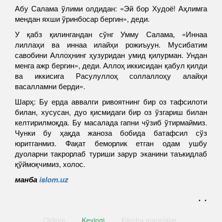
Абу Салама ўлими олдидан: «Эй бор Худоё! Аҳлимга
мендан яхши ўринбосар бергин», деди.
У қабз қилингандан сўнг Умму Салама, «Иннаа
лиллаҳи ва иннаа илайҳи рожиъуун. Мусибатим
савобини Аллоҳнинг ҳузуридан умид қилурман. Ундан
менга ажр бергин», деди. Аллоҳ иккисидан қабул қилди
ва иккисига Расулуллоҳ соллаллоҳу алайҳи
васалламни берди».
Шарҳ: Бу ерда аввалги ривоятнинг бир оз тафсилоти
билан, хусусан, дуо қисмидаги бир оз ўзгариш билан
келтирилмоқда. Бу масалада гапни чўзиб ўтирмаймиз.
Чунки бу ҳақда жаноза бобида батафсил сўз
юритганмиз. Фақат беморлик етган одам ушбу
дуоларни такрорлаб туриши зарур эканини таъкидлаб
қўймоқчимиз, холос.
манба
islom.uz
. .
Oldingi
Keyingi
Barcha
maqolalar