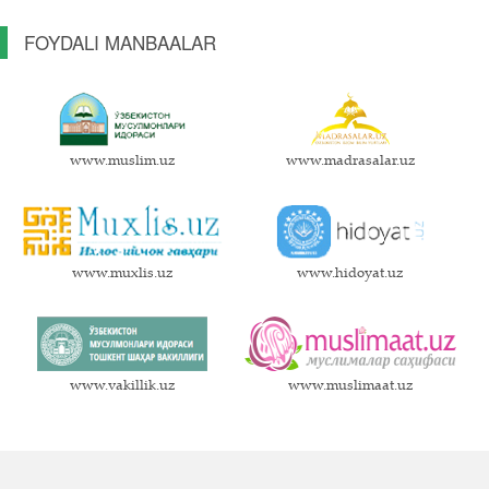
FOYDALI MANBAALAR
www.muslim.uz
www.madrasalar.uz
www.muxlis.uz
www.hidoyat.uz
www.vakillik.uz
www.muslimaat.uz