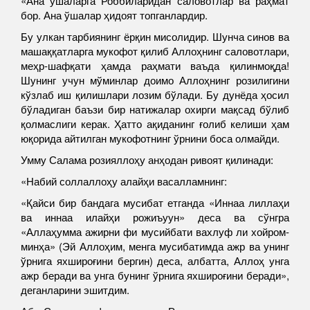
«Ана ўшаларга Роббиларидан саловотлар ва раҳмат
бор. Ана ўшалар ҳидоят топганлардир.
Бу улкан тарбиянинг ёрқин мисолидир. Шунча синов ва
машаққатларга мукофот қилиб Аллоҳнинг саловотлари,
меҳр-шафқати ҳамда раҳмати ваъда қилинмоқда!
Шунинг учун мўминлар дои­мо Аллоҳнинг розилигини
кўзлаб иш қилишлари лозим бўлади. Бу дунёда ҳосил
бўладиган баъзи бир натижалар охирги мақсад бўлиб
қолмаслиги керак. Ҳатто ақиданинг ғолиб келиши ҳам
юқорида айтилган мукофотнинг ўрнини боса олмайди.
Умму Салама розияллоҳу анҳодан ривоят қилинади:
«Набий соллаллоҳу алайҳи васалламнинг:
«Қайси бир бандага мусибат етганда «Иннаа лиллаҳи
ва иннаа илайҳи рожиъуун» деса ва сўнгра
«Аллаҳумма ажирни фи мусийбати вахлуф ли хойром-
минҳа» (Эй Аллоҳим, менга мусибатимда ажр ва унинг
ўрнига яхшироғини бергин) деса, албатта, Аллоҳ унга
ажр беради ва унга бунинг ўрнига яхшироғини беради»,
деганларини эшитдим.