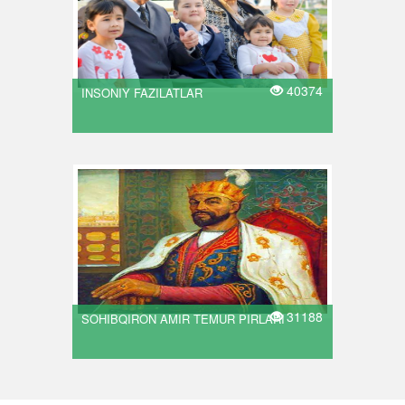
40374
INSONIY FAZILATLAR
31188
SOHIBQIRON AMIR TEMUR PIRLARI