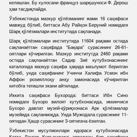
келишган. Бу хулосани француз шарқшуноси Ф. Дерош
ҳам тасдиқлайди.
Ўзбекистонда мазкур қўлёзманинг жами 16 саҳифаси
мавжуд бўлиб, биттаси Абу Райҳон Беруний номидаги
Шарқ қўлёзмалари институтида сақланади.
Шарқ қўлёзмалари институтида 11604 рақами остида
сақланаётган саҳифада “Бақара” сурасининг 26-61-
оятлари кўчирилган. Мазкур институтда 2460 рақами
остида сақланаётган Садир Зиё кутубхонасининг
каталогида мазкур саҳифа ҳақида маълумот берилган
бўлиб, унда саҳифанинг Учинчи Халифа Усмон ибн
Аффон розияллоҳу анҳу замонасида кўчирилган
китобга тегишли экани айтилади.
Иккита саҳифаси Бухорода: биттаси Ибн Сино
номидаги Бухоро вилоят кутубхонасида, иккинчиси
Бухоро давлат музей-қўриқхонаси Арк қўлёзмалар
музейида сақланмоқда. Унда Мужодала сурасининг 11-
оятидан Ҳашр сурасининг 3-оятигача ёзилган.
Ўзбекистон мусулмонлари идораси кутубхонасида
Катта Лангар Қуръонининг аввалдан бир саҳифаси