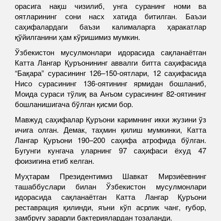
орасига нақш чизилиб, унга суранинг номи ва
оятларининг сони насх хатида битилган. Баъзи
саҳифалардаги баъзи калималарга ҳаракатлар
қўйилганини ҳам кўришимиз мумкин.
Ўзбекистон мусулмонлари идорасида сақланаётган
Катта Лангар Қуръонининг аввалги битта саҳифасида
“Бақара” сурасининг 126–150-оятлари, 12 саҳифасида
Нисо сурасининг 136-оятининг ярмидан бошланиб,
Моида сураси тўлиқ ва Анъом сурасининг 82-оятининг
бошланишигача бўлган қисми бор.
Мавжуд саҳифалар Қуръони каримнинг икки жузини ўз
ичига олган. Демак, таҳмин қилиш мумкинки, Катта
Лангар Қуръони 190–200 саҳифа атрофида бўлган.
Бугунги кунгача уларнинг 97 саҳифаси ёхуд 47
фоизигина етиб келган.
Муҳтарам Президентимиз Шавкат Мирзиёевнинг
ташаббуслари билан Ўзбекистон мусулмонлари
идорасида сақланаётган Катта Лангар Қуръони
реставрация қилинди, яъни кўп асрлик чанг, ғубор,
замбруғу зарарли бактериялардан тозаланди.