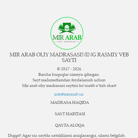
MIR ARAB OLIY MADRASASINING RASMIY VEB
SAYTI
© 2017 - 2026
Barcha huquqlar ximoya qilingan.
Sayt ma`lumotlaridan foydalanish uchun
Mir arab oliy madrasasi saytini ko‘rsatib o‘tish shart
info@mirarab.uz
MADRASA HAQIDA
SAYT HARITASI
QAYTA ALOQA
Diqqat! Agar siz saytda xatoliklarni aniqlasangiz, ularni belgilab,