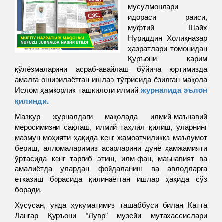
мусулмонлари
идораси раиси,
муфтий Шайх
Нуриддин Холиқназар
ҳазратлари томонидан
Қуръони карим
қўлёзмаларини асраб-авайлаш бўйича юртимизда
амалга оширилаётган ишлар тўғрисида ёзилган мақола
Ислом ҳамкорлик ташкилоти илмий
журналида эълон
қилинди.
Мазкур журналдаги мақолада илмий-маънавий
меросимизни сақлаш, илмий таҳлил қилиш, уларнинг
мазмун-моҳияти ҳақида кенг жамоатчиликка маълумот
бериш, алломаларимиз асарларини дунё ҳамжамияти
ўртасида кенг тарғиб этиш, илм-фан, маънавият ва
амалиётда улардан фойдаланиш ва авлодларга
етказиш борасида қилинаётган ишлар ҳақида сўз
боради.
Хусусан, унда ҳукуматимиз ташаббуси билан Катта
Лангар Қуръони “Лувр” музейи мутахассислари