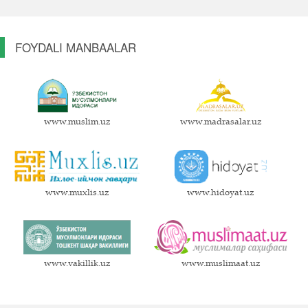
FOYDALI MANBAALAR
www.muslim.uz
www.madrasalar.uz
www.muxlis.uz
www.hidoyat.uz
www.vakillik.uz
www.muslimaat.uz