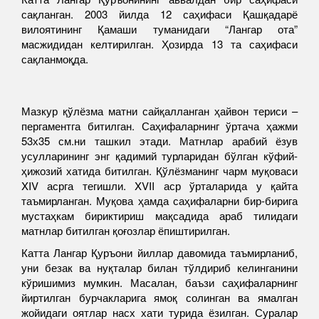
сақланган. 2003 йилда 12 саҳифаси Қашқадарё
вилоятининг Қамаши туманидаги “Лангар ота”
масжидидан келтирилган. Ҳозирда 13 та саҳифаси
сақланмоқда.
Мазкур қўлёзма матни сайқалланган ҳайвон териси –
пергаментга битилган. Саҳифаларнинг ўртача ҳажми
53х35 см.ни ташкил этади. Матнлар арабий ёзув
усулларининг энг қадимий турларидан бўлган кўфий-
ҳижозий хатида битилган. Қўлёзманинг чарм муқоваси
XIV асрга тегишли. XVII аср ўрталарида у қайта
таъмирланган. Муқова ҳамда саҳифаларни бир-бирига
мустаҳкам бириктириш мақсадида араб тилидаги
матнлар битилган қоғозлар ёпиштирилган.
Катта Лангар Қуръони йиллар давомида таъмирланиб,
уни безак ва нуқталар билан тўлдириб келинганини
кўришимиз мумкин. Масалан, баъзи саҳифаларнинг
йиртилган бурчакларига ямоқ солинган ва ямалган
жойидаги оятлар насх хати турида ёзилган. Суралар