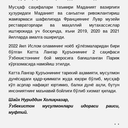
Мусҳаф саҳифалари таъмири Маданият вазирлиги
ҳузуридаги Маданият ва санъатни ривожлантириш
жамғармаси шафелигида Франциянинг Лувр музейи
реставраторлари ва маҳаллий мутахассислар
иштирокида уч босқичда, яъни 2019, 2020 ва 2021
йилларда амалга оширилди.
2022 йил Ислом оламининг ноёб қўлёзмаларидан бири
бўлган Катта Лангар Қуръонининг 2 саҳифаси
Ўзбекистоннинг бой меросига бағишланган Париж
кўргазмасида намойиш этилди.
Катта Лангар Қуръонининг тарихий аҳамияти, мусулмон
дунёсидаги қадр-қиммати жуда юқори бўлиб, мусҳаф
кўп асрлар нафақат юртимиз, балки дунё аҳли, бутун
инсониятнинг маънавий бойлиги бўлиб хизмат қилади.
Шайх Нуриддин Холиқназар,
Ўзбекистон мусулмонлари идораси раиси,
муфтий.
. .