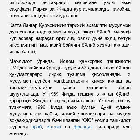
иштирокида реставрация қилингани, унинг икки
саҳифаси Париж ва Жидда кўргазмаларида намойиш
этилгани алоҳида таъкидланган.
Катта Лангар Қуръонининг тарихий аҳамияти, мусулмон
дунёсидаги қадр-қиммати жуда юқори бўлиб, мусҳаф
кўп асрлар нафақат юртимиз, балки дунё аҳли, бутун
инсониятнинг маънавий бойлиги бўлиб хизмат қилади,
инша Аллоҳ.
Маълумот ўрнида, Ислом ҳамкорлик ташкилоти
БМТдан кейинги ўринда турувчи 57 давлат аъзо бўлган
ҳукуматлараро йирик тузилма ҳисобланади. У
мусулмон дунёси манфаатларини ҳимоя қилиш ва
тинчлик-тотувликни қарор топшириш билан
шуғулланади. У 1969 йилда ташкил этилган бўлиб,
қароргоҳи Жидда шаҳрида жойлашган. Ўзбекистон бу
тузилмага 1996 йилда аъзо бўлган. Дунё мўмин-
мусулмонлари ҳаёти, илмий янгиликлари ва муҳим
воқеа-ҳодисаларга бағишланган “OIC” номли ташкилот
журнали
араб
,
инглиз
ва
француз
тилларида чоп
этилади.