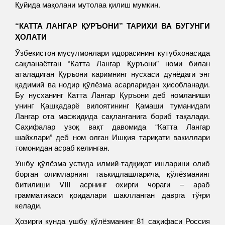
Қуйида мақолани мутолаа қилиш мумкин.
“КАТТА ЛАНГАР ҚУРЪОНИ” ТАРИХИ ВА БУГУНГИ
ҲОЛАТИ
Ўзбекистон мусулмонлари идорасининг кутубхонасида
сақланаётган “Катта Лангар Қуръони” номи билан
аталадиган Қуръони каримнинг нусхаси дунёдаги энг
қадимий ва нодир қўлёзма асарларидан ҳисобланади.
Бу нусханинг Катта Лангар Қуръони деб номланиши
унинг Қашқадарё вилоятининг Қамаши туманидаги
Лангар ота масжидида сақланганига бориб тақалади.
Саҳифалар узоқ вақт давомида “Катта Лангар
шайхлари” деб ном олган Ишқия тариқати вакиллари
томонидан асраб келинган.
Ушбу қўлёзма устида илмий-тадқиқот ишларини олиб
борган олимларнинг таъкидлашларича, қўлёзманинг
битилиши VIII асрнинг охирги чораги – араб
грамматикаси қоидалари шаклланган даврга тўғри
келади.
Ҳозирги кунда ушбу қўлёзманинг 81 саҳифаси Россия