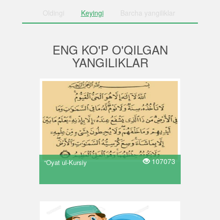
Oldingi
Keyingi
Barcha
yangiliklar
ENG KO'P O'QILGAN
YANGILIKLAR
107073
“Oyat ul-Kursiy