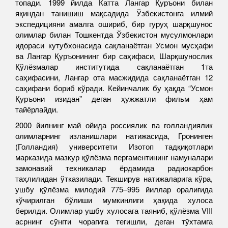
топади. 1999 йилда Катта Лангар Қуръони билан
яқиндан танишиш мақсадида Ўзбекистонга илмий
экспедицияни амалга ошириб, бир гуруҳ шарқшунос
олимлар билан Тошкентда Ўзбекистон мусулмонлари
идораси кутубхонасида сақланаётган Усмон мусҳафи
ва Лангар Қуръонининг бир саҳифаси, Шарқшунослик
Қўлёзмалар институтида сақланаётган 1та
саҳифасини, Лангар ота масжидида сақланаётган 12
саҳифани бориб кўради. Кейинчалик бу ҳақда “Усмон
Қуръони изидан” деган ҳужжатли фильм ҳам
тайёрлайди.
2000 йилнинг май ойида россиялик ва голландиялик
олимларнинг изланишлари натижасида, Гронинген
(Голландия) университети Изотоп тадқиқотлари
марказида мазкур қўлёзма пергаментининг намуналари
замонавий техникалар ёрдамида радиокарбон
таҳлилидан ўтказилади. Текширув натижаларига кўра,
ушбу қўлёзма милодий 775–995 йиллар оралиғида
кўчирилган бўлиши мумкинлиги ҳақида хулоса
берилди. Олимлар ушбу хулосага таяниб, қўлёзма VIII
асрнинг сўнгги чорагига тегишли, деган тўхтамга