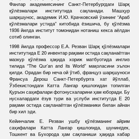
Фанлар академиясининг Санкт-Петербургдаги Шарқ
қўлёзмалари институтида сақланади. Машҳур
шарқшунос, академик И.Ю. Крачковский ўзининг “Араб
қўлёзмалари устида” китобида ёзишича, бу қўлёзма
1936 йилда институт томонидан нотаниш кекса аёлдан
сотиб олинган.
1998 йилда профессор Е.А. Резван Шарқ қўлёзмалари
институтида Е 20 инвентар рақами остида сақланаётган
мазкур қўлёзма ҳақида хориж матбуотида инглиз
тилида “The Qur’an and its World” мақоласини эълон
қилди. Орадан бир неча ой ўтиб, француз шарқшуноси
Франсуа Дерош Санкт-Петербургга хат йўллаб,
Ўзбекистондаги Катта Лангар қишлоғидан топилган
Қуръон саҳифалари фотонусхаларини ҳам юборади. Бу
нусхалардаги ёзув тури ва услуби институтда Е 20
рақами остида сақланаётган қўлёзманики билан айнан
бир хил эди.
Кейинчалик Е. Резван ушбу қўлёзманинг айрим
саҳифалари Катта Лангар қишлоғида, шунингдек,
Тошкент ва Бухорода ҳам сақланиши ҳақида хабар