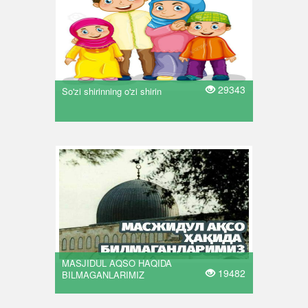
29343
So'zi shirinning o'zi shirin
MASJIDUL AQSO HAQIDA
19482
BILMAGANLARIMIZ