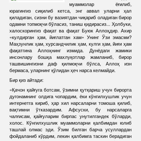
муаммолар ёғилиб,
юрагингиз сиқилиб кетса, энг аввал уларни ҳал
қиладиган, сизни бу вазиятдан чиқариб оладиган бирор
одамни топмоқчи бўласиз, таниш қидирасиз... Ҳолбуки,
халоскорингиз фақат ва фақат Буюк Аллоҳдир. Ахир
«кулдирган ҳам, йиғлатган хам» Унинг Ўзи эмасми?
Маҳзунлик ҳам, хурсандчилик ҳам, кулги ҳам, йиғи ҳам
фақатгина Аллоҳнинг измида. Дунёдаги жамики
инсонлару бошқа махлуқотлар жамланиб, бирор
ташвишингизни даф қилмоқчи бўлса, Аллоҳ изн
бермаса, уларнинг қўлидан ҳеч нарса келмайди.
Бир қиз айтади:
«Қачон қайғуга ботсам, ўзимни қутқариш учун бирорта
дугонамнинг олдига чопардим, ёки кўнгилхушлик учун
интернетга кириб, ҳар хил нарсаларни томоша қилиб,
вақтимни ўтказардим. Афсуски, бу нарсаларга
чалғисам, қайғуларим бирпас унутилгандек бўларди,
холос. Кўнгилхушлик муаммоларни қалбимдан юлиб
ташлай олмас эди. Ўзим билган барча усуллардан
фойдаланиб кўрдим, лекин қалбимга таскин берадиган