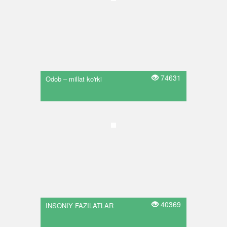
74631
Odob – millat ko'rki
40369
INSONIY FAZILATLAR