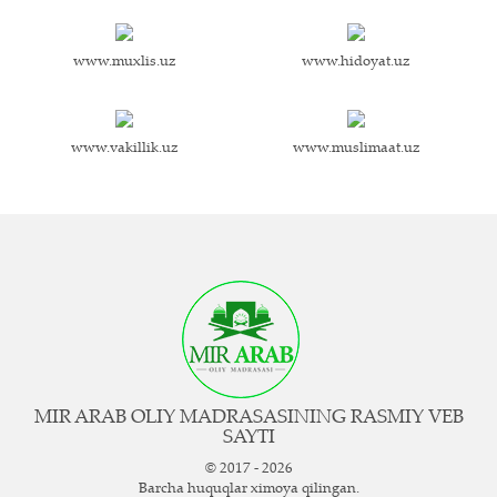
www.muxlis.uz
www.hidoyat.uz
www.vakillik.uz
www.muslimaat.uz
MIR ARAB OLIY MADRASASINING RASMIY VEB
SAYTI
© 2017 - 2026
Barcha huquqlar ximoya qilingan.