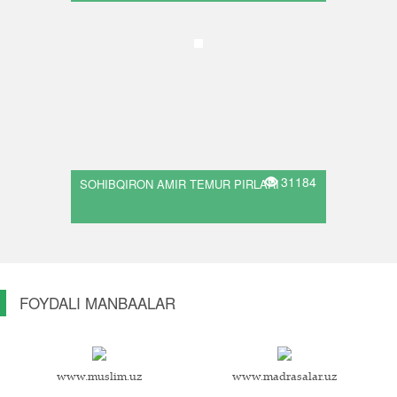
31184
SOHIBQIRON AMIR TEMUR PIRLARI
FOYDALI MANBAALAR
www.muslim.uz
www.madrasalar.uz