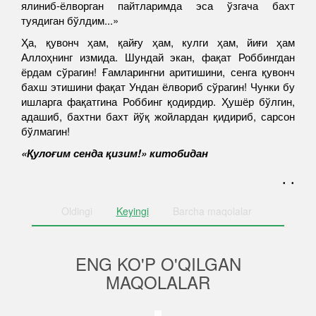
ялиниб-ёлворган пайтларимда эса ўзгача бахт
туядиган бўлдим...»
Ҳа, қувонч ҳам, қайғу ҳам, кулги ҳам, йиғи ҳам
Аллоҳнинг измида. Шундай экан, фақат Роббингдан
ёрдам сўрагин! Ғамларингни аритишини, сенга қувонч
бахш этишини фақат Ундан ёлвориб сўрагин! Чунки бу
ишларга фақатгина Роббинг қодирдир. Ҳушёр бўлгин,
адашиб, бахтни бахт йўқ жойлардан қидириб, сарсон
бўлмагин!
«Қулоғим сенда қизим!» китобидан
. .
Oldingi
Keyingi
Barcha
maqolalar
ENG KO'P O'QILGAN
MAQOLALAR