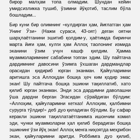
бирор малҳам топа олмадим. Шундан кейин
умидсизликка тушиб, ўзимни йўқотиб, таслим бўла
бошладим...
Бир куни бир олимнинг «кулдирган ҳам, йиғлатган ҳам
Унинг Ўзи» (Нажм сураси, 43-оят) деган оятни
шарҳлаётганини эшитиб қолдим-у, ҳаётимда биринчи
марта йиғи ҳам, кулги ҳам Аллоҳ таолонинг измида
эканини ўзим учун кашф қилдим. Ҳамма
муаммоларимнинг сабабини топган эдим. Шу пайтгача
дардимнинг давосини ўзимга ўхшаган дардмандлар
орасидан қидириб юрган эканман. Қайғуларимни
аритишга эса Аллоҳдан бошқа ҳеч ким қодир эмас
экан! Шу пайтгача бошқа эшикни тақиллатиб, хато
қилиб юрган эканман. Энди эса дардимни даволашни
ўша дардни берган Эгасидан сўрайдиган бўлдим:
«Аллоҳим, қайғуларимни кетказ! Аллоҳим, қалбимни
сурурга тўлдир!» деб дуо қиладиган бўлдим. Бу сафар
керакли эшикни тақиллатаётганимга ишончим комил
эди, чунки муаммоларни ҳал қилиб берадиган бошқа
эшикнинг ўзи йўқ экан! Аллоҳ менга ниҳоятда меҳрибон
экан, қайғуларимни аритди. Роббимга дуо қилиб,