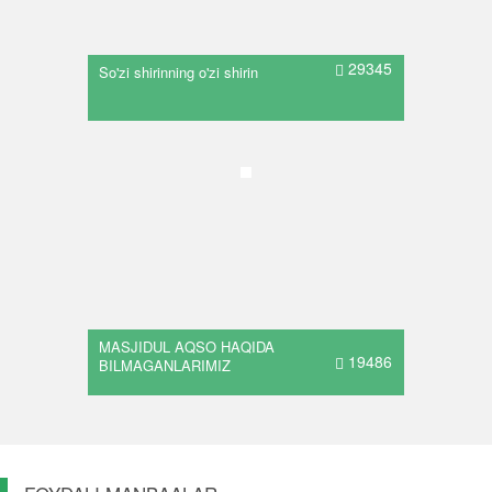
29345
So'zi shirinning o'zi shirin
MASJIDUL AQSO HAQIDA
19486
BILMAGANLARIMIZ