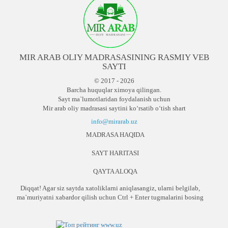
MIR ARAB OLIY MADRASASINING RASMIY VEB
SAYTI
© 2017 - 2026
Barcha huquqlar ximoya qilingan.
Sayt ma`lumotlaridan foydalanish uchun
Mir arab oliy madrasasi saytini ko‘rsatib o‘tish shart
info@mirarab.uz
MADRASA HAQIDA
SAYT HARITASI
QAYTA ALOQA
Diqqat! Agar siz saytda xatoliklarni aniqlasangiz, ularni belgilab,
ma`muriyatni xabardor qilish uchun Ctrl + Enter tugmalarini bosing