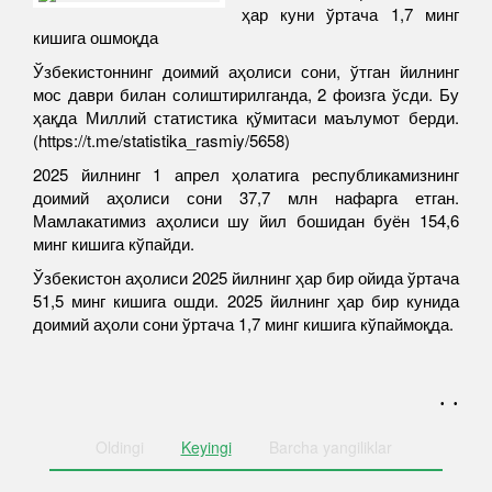
ҳар куни ўртача 1,7 минг
кишига ошмоқда
Ўзбекистоннинг доимий аҳолиси сони, ўтган йилнинг
мос даври билан солиштирилганда, 2 фоизга ўсди. Бу
ҳақда Миллий статистика қўмитаси маълумот берди.
(https://t.me/statistika_rasmiy/5658)
2025 йилнинг 1 апрел ҳолатига республикамизнинг
доимий аҳолиси сони 37,7 млн нафарга етган.
Мамлакатимиз аҳолиси шу йил бошидан буён 154,6
минг кишига кўпайди.
Ўзбекистон аҳолиси 2025 йилнинг ҳар бир ойида ўртача
51,5 минг кишига ошди. 2025 йилнинг ҳар бир кунида
доимий аҳоли сони ўртача 1,7 минг кишига кўпаймоқда.
. .
Oldingi
Keyingi
Barcha
yangiliklar