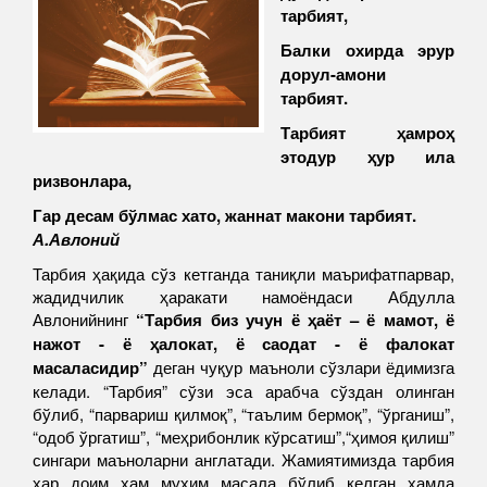
тарбият,
Балки охирда эрур
дорул-амони
тарбият.
Тарбият ҳамроҳ
этодур ҳур ила
ризвонлара,
Гар десам бўлмас хато, жаннат макони тарбият.
А.Авлоний
Тарбия ҳақида сўз кетганда таниқли маърифатпарвар,
жадидчилик ҳаракати намоёндаси Абдулла
Авлонийнинг
“Тарбия биз учун ё ҳаёт – ё мамот, ё
нажот - ё ҳалокат, ё саодат - ё фалокат
масаласидир”
деган чуқур маъноли сўзлари ёдимизга
келади. “Тарбия” сўзи эса арабча сўздан олинган
бўлиб, “парвариш қилмоқ”, “таълим бермоқ”, “ўрганиш”,
“одоб ўргатиш”, “меҳрибонлик кўрсатиш”,“ҳимоя қилиш”
сингари маъноларни англатади. Жамиятимизда тарбия
ҳар доим ҳам муҳим масала бўлиб келган ҳамда