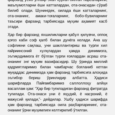
маълумотларни ёши катталардан, ота-онасидан сўраб
билиб олади. Шунингдек, оилада ёши катталарнинг,
ота-онанинг, амаки-тоғаларнинг, бобо-бувиларнинг
таъсири фарзанд тарбиясида муҳим аҳамият касб
этади.
Ҳар бир фарзанд яхшиликларни қабул қилувчи, оппоқ
қоғоз каби соф қалб билан дунёга келади. Ана шу
софликни сақлаш, уни шакллантириш ва турли хил
ғайриинсоний хулқлардан ҳамда динимизга,
эътиқодимизга ёт бўлган турли ғоялардан асраш ота-
онанинг энг муҳим вазифасидир. Шу ўринда миллий
қадриятларимиз билан чамбарчас боғланиб кетган
муқаддас динимизда ҳам фарзанд тарбиясига алоҳида
эътибор бериш ўринлидир албатта. Ҳадиси
шарифларда Пайғамбаримиз саллоллоҳу алйҳи
васаллам ҳам: “Ҳар бир туғиладиган фарзанд фитратда
туғилади. Ота-онаси уни ё яҳудий, ё насроний, ё
мажусий қилади,”- дейдилар. Ушбу ҳадиси шарифда
ҳам фарзанд тарбиясида оила раҳбарларининг, ота-
онанинг ўрни муҳимлиги келтирилиб ўтилган.