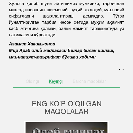
Хулоса қилиб шуни айтишимиз мумкинки, тарбиядан
мақсад инсоннинг жисмоний, руҳий, ахлоқий, маънавий
сифатларни шакллантириш демакдир. Тўғри
йўналтирилган тарбия инсон ҳётида муҳим аҳамият
касб этибгина қолмай, балки жамият тараққиётида ўз
натижасини кўрсатади.
Азамат Хакимжонов
Мир Араб олий мадрасаси Ёшлар билан ишлаш,
маънавият-маърифат бўлими ходими
. .
Oldingi
Keyingi
Barcha
maqolalar
ENG KO'P O'QILGAN
MAQOLALAR