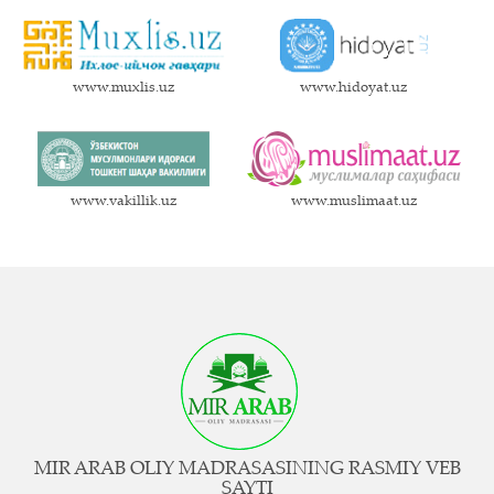
www.muxlis.uz
www.hidoyat.uz
www.vakillik.uz
www.muslimaat.uz
MIR ARAB OLIY MADRASASINING RASMIY VEB
SAYTI