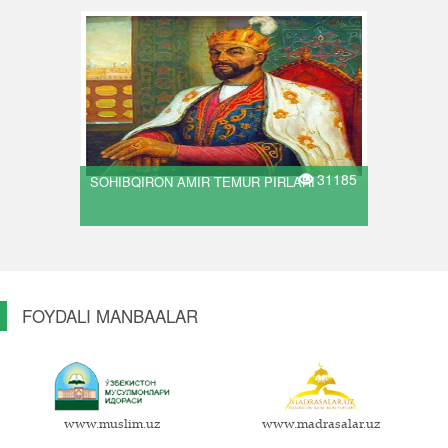
31185
SOHIBQIRON AMIR TEMUR PIRLARI
FOYDALI MANBAALAR
www.muslim.uz
www.madrasalar.uz