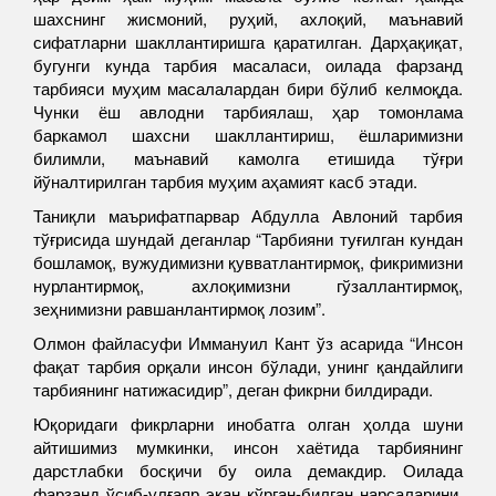
шахснинг жисмоний, руҳий, ахлоқий, маънавий
сифатларни шакллантиришга қаратилган. Дарҳақиқат,
бугунги кунда тарбия масаласи, оилада фарзанд
тарбияси муҳим масалалардан бири бўлиб келмоқда.
Чунки ёш авлодни тарбиялаш, ҳар томонлама
баркамол шахсни шакллантириш, ёшларимизни
билимли, маънавий камолга етишида тўғри
йўналтирилган тарбия муҳим аҳамият касб этади.
Таниқли маърифатпарвар Абдулла Авлоний тарбия
тўғрисида шундай деганлар “Тарбияни туғилган кундан
бошламоқ, вужудимизни қувватлантирмоқ, фикримизни
нурлантирмоқ, ахлоқимизни гўзаллантирмоқ,
зеҳнимизни равшанлантирмоқ лозим”.
Олмон файласуфи Иммануил Кант ўз асарида “Инсон
фақат тарбия орқали инсон бўлади, унинг қандайлиги
тарбиянинг натижасидир”, деган фикрни билдиради.
Юқоридаги фикрларни инобатга олган ҳолда шуни
айтишимиз мумкинки, инсон хаётида тарбиянинг
дарстлабки босқичи бу оила демакдир. Оилада
фарзанд ўсиб-улғаяр экан кўрган-билган нарсаларини,