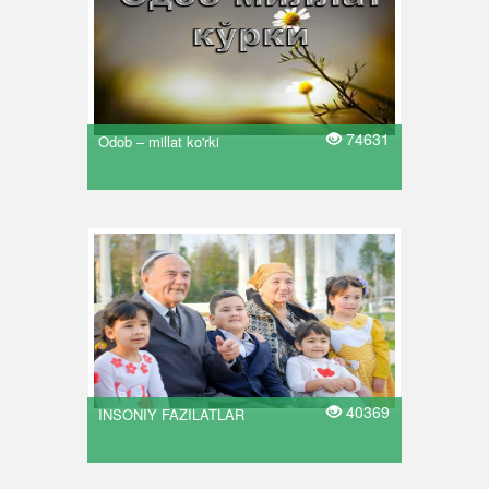
74631
Odob – millat ko'rki
40369
INSONIY FAZILATLAR