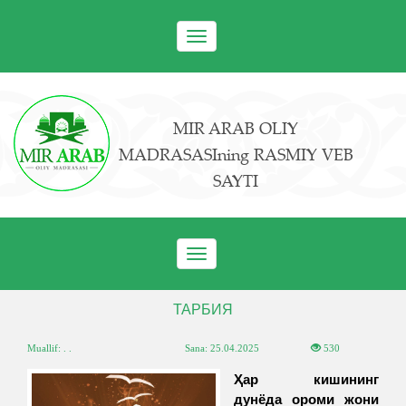
Toggle
navigation
MIR ARAB OLIY
MADRASASIning RASMIY VEB
SAYTI
Toggle
navigation
ТАРБИЯ
Muallif: . .
Sana:
25.04.2025
530
Ҳар кишининг
дунёда ороми жони