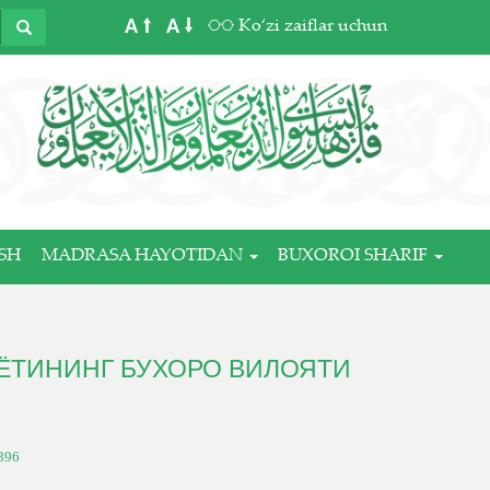
A
A
Ko‘zi zaiflar uchun
SH
MADRASA HAYOTIDAN
BUXOROI SHARIF
ИЁТИНИНГ БУХОРО ВИЛОЯТИ
396