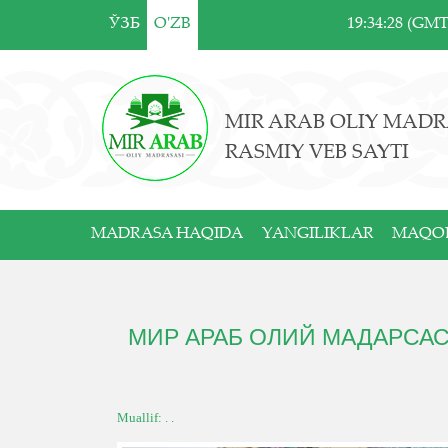
ЎЗБ
O'ZB
19:34:28 (GM
MIR ARAB OLIY MADR
RASMIY VEB SAYTI
MADRASA HAQIDA
YANGILIKLAR
MAQO
МИР АРАБ ОЛИЙ МАДАРСАС
Muallif: . .