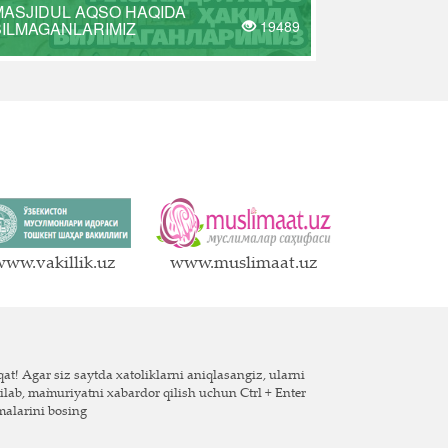
MASJIDUL AQSO HAQIDA
19489
BILMAGANLARIMIZ
ww.vakillik.uz
www.muslimaat.uz
at! Agar siz saytda xatoliklarni aniqlasangiz, ularni
ilab, ma`muriyatni xabardor qilish uchun Ctrl + Enter
malarini bosing