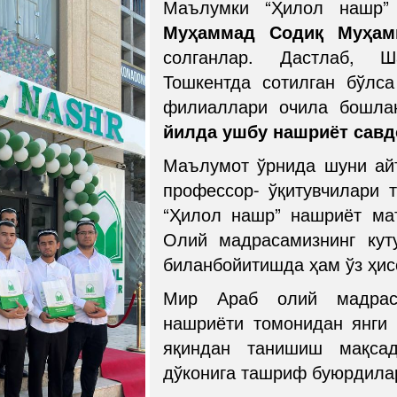
Маълумки “Ҳилол нашр”
Муҳаммад Содиқ Муҳам
солганлар. Дастлаб, Ш
Тошкентда сотилган бўлс
филиаллари очила бошла
йилда ушбу нашриёт савд
Маълумот ўрнида шуни ай
профессор- ўқитувчилари 
“Ҳилол нашр” нашриёт ма
Олий мадрасамизнинг кут
биланбойитишда ҳам ўз ҳис
Мир Араб олий мадрас
нашриёти томонидан янги 
яқиндан танишиш мақсад
дўконига ташриф буюрдила