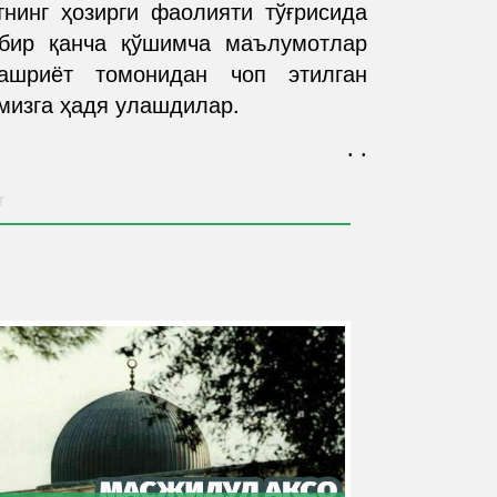
нинг ҳозирги фаолияти тўғрисида
бир қанча қўшимча маълумотлар
ашриёт томонидан чоп этилган
мизга ҳадя улашдилар.
. .
r