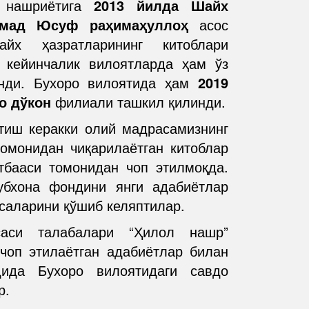
 нашриётига
2013 йилда Шайх
мад Юсуф раҳимаҳуллоҳ
асос
айх ҳазратларининг китоблари
а кейинчалик вилоятларда ҳам ўз
нди. Бухоро вилоятида ҳам
2019
о дўкон
филиали ташкил қилинди.
тиш керакки олий мадрасамизнинг
томонидан чиқарилаётган китоблар
тбааси томонидан чоп этилмоқда.
убхона фондини янги адабиётлар
саларини қўшиб келяптилар.
аси талабалари “Ҳилол нашр”
чоп этилаётган адабиётлар билан
ида Бухоро вилоятидаги савдо
р.