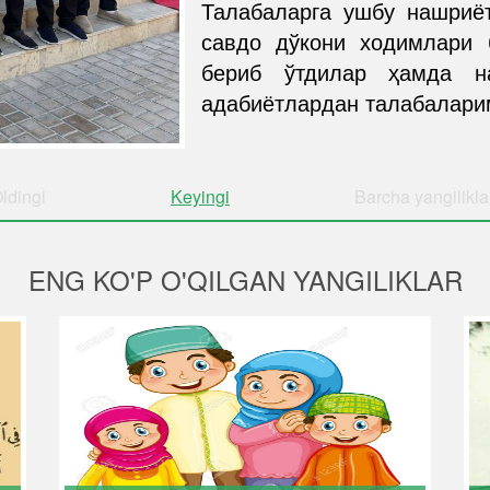
Талабаларга ушбу нашриёт
савдо дўкони ходимлари 
бериб ўтдилар ҳамда н
адабиётлардан талабалари
ldingi
Keyingi
Barcha
yangilikla
ENG KO'P O'QILGAN YANGILIKLAR