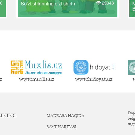
6
29348
So'zi shirinning o'zi shirin
z
www.muxlis.uz
www.hidoyat.uz
w
Diqq
SINING
MADRASA HAQIDA
belg
tug
SAYT HARITASI