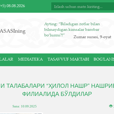
T+5)
08.08.2026
Ayting: “Biladigan zotlar bilan
bilmaydigan kimsalar barobar
ASASIning
bo‘lurmi?!”
Zumar surasi, 9-oyat
LALAR
MEDIATEKA
TASAVVUF MAKTABI
BOG'LANI
И ТАЛАБАЛАРИ “ҲИЛОЛ НАШР” НАШР
ФИЛИАЛИДА БЎЛДИЛАР
Sana:
10.09.2025