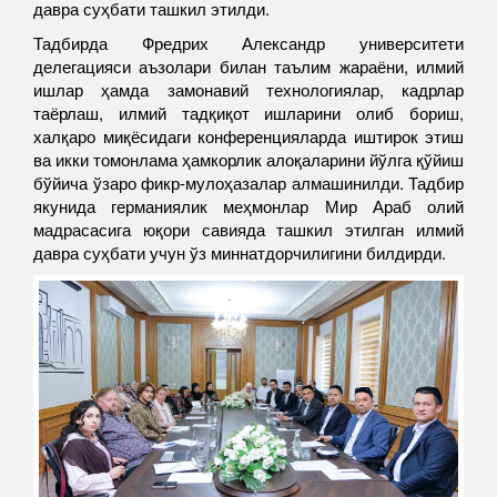
давра суҳбати ташкил этилди.
Тадбирда Фредрих Александр университети
делегацияси аъзолари билан таълим жараёни, илмий
ишлар ҳамда замонавий технологиялар, кадрлар
таёрлаш, илмий тадқиқот ишларини олиб бориш,
халқаро миқёсидаги конференцияларда иштирок этиш
ва икки томонлама ҳамкорлик алоқаларини йўлга қўйиш
бўйича ўзаро фикр-мулоҳазалар алмашинилди. Тадбир
якунида германиялик меҳмонлар Мир Араб олий
мадрасасига юқори савияда ташкил этилган илмий
давра суҳбати учун ўз миннатдорчилигини билдирди.