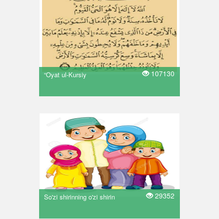
107130
“Oyat ul-Kursiy
29352
So'zi shirinning o'zi shirin