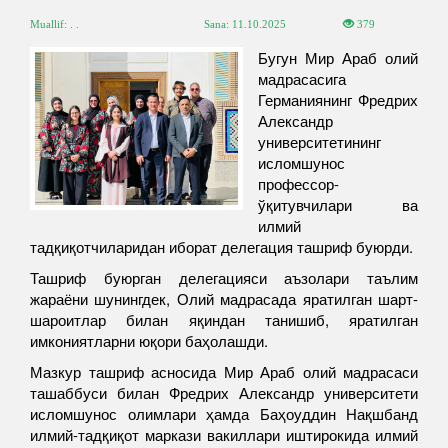
Muallif: . .
Sana:
11.10.2025
379
Бугун Мир Араб олий
мадрасасига
Германиянинг Фредрих
Александр
университетининг
исломшунос
профессор-
ўқитувчилари ва
илмий
тадқиқотчиларидан иборат делегация ташриф буюрди.
Ташриф буюрган делегацияси аъзолари таълим
жараёни шунингдек, Олий мадрасада яратилган шарт-
шароитлар билан яқиндан танишиб, яратилган
имкониятларни юқори баҳолашди.
Мазкур ташриф асносида Мир Араб олий мадрасаси
ташаббуси билан Фредрих Александр университети
исломшунос олимлари ҳамда Баҳоуддин Нақшбанд
илмий-тадқиқот маркази вакиллари иштирокида илмий