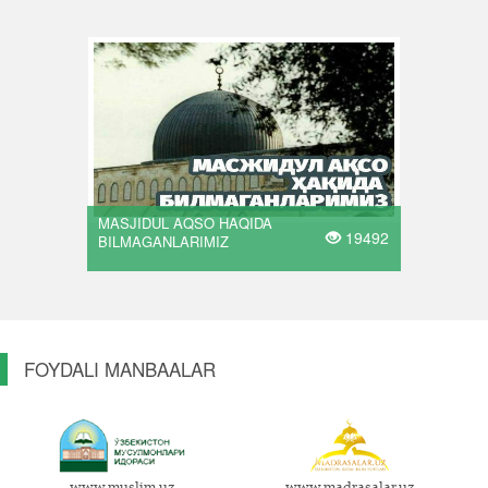
MASJIDUL AQSO HAQIDA
19492
BILMAGANLARIMIZ
FOYDALI MANBAALAR
www.muslim.uz
www.madrasalar.uz