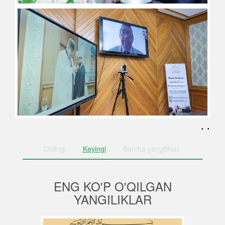
. .
Oldingi
Keyingi
Barcha
yangiliklar
ENG KO'P O'QILGAN
YANGILIKLAR