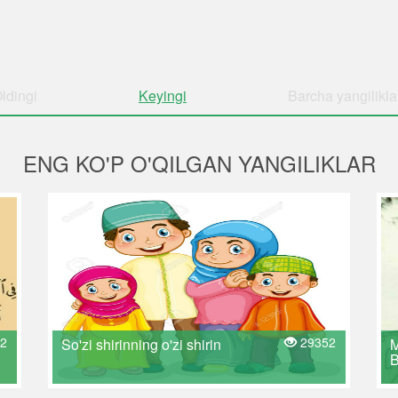
ldingi
Keyingi
Barcha
yangilikla
ENG KO'P O'QILGAN YANGILIKLAR
2
29352
So'zi shirinning o'zi shirin