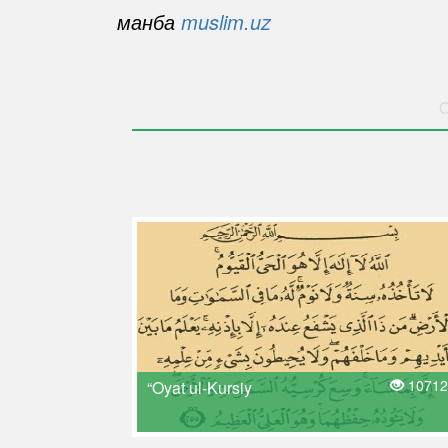
манба
muslim.uz
O
10712
“Oyat ul-Kursiy