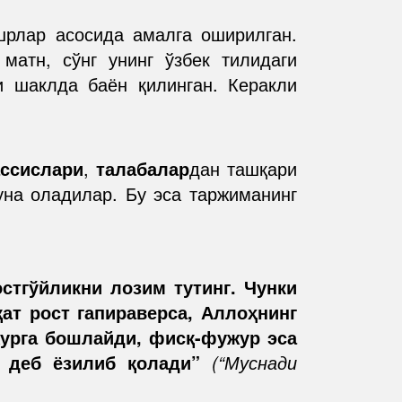
шрлар асосида амалга оширилган.
 матн, сўнг унинг ўзбек тилидаги
и шаклда баён қилинган. Керакли
ассислари
,
талабалар
дан ташқари
на оладилар. Бу эса таржиманинг
остгўйликни лозим тутинг. Чунки
ат рост гапираверса, Аллоҳнинг
журга бошлайди, фисқ-фужур эса
б деб ёзилиб қолади”
(“Муснади