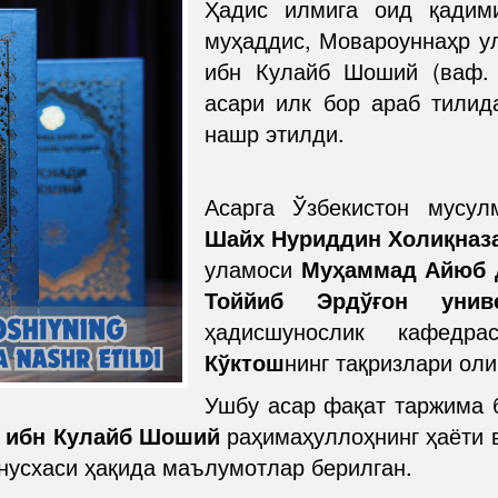
Ҳадис илмига оид қадим
муҳаддис, Мовароуннаҳр у
ибн Кулайб Шоший (ваф.
асари илк бор араб тилид
нашр этилди.
Асарга Ўзбекистон мусул
Шайх Нуриддин Холиқназ
уламоси
Муҳаммад Айюб 
Тоййиб Эрдўғон униве
ҳадисшунослик кафедр
Кўктош
нинг тақризлари оли
Ушбу асар фақат таржима б
 ибн Кулайб Шоший
раҳимаҳуллоҳнинг ҳаёти 
нусхаси ҳақида маълумотлар берилган.