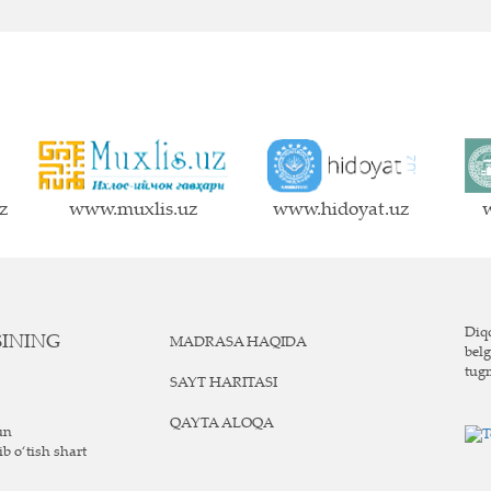
z
www.muxlis.uz
www.hidoyat.uz
w
Diqq
SINING
MADRASA HAQIDA
belg
tug
SAYT HARITASI
QAYTA ALOQA
un
ib o‘tish shart