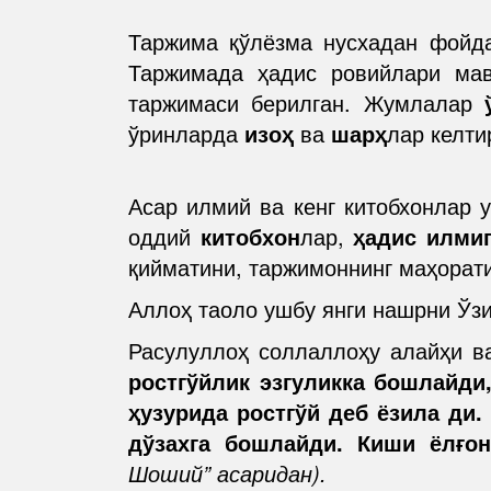
Таржима қўлёзма нусхадан фойда
Таржимада ҳадис ровийлари мав
таржимаси берилган. Жумлалар
ўринларда
изоҳ
ва
шарҳ
лар келти
Асар илмий ва кенг китобхонлар 
оддий
китобхон
лар,
ҳадис илмиг
қийматини, таржимоннинг маҳорати
Аллоҳ таоло ушбу янги нашрни Ўзи
Расулуллоҳ соллаллоҳу алайҳи в
ростгўйлик эзгуликка бошлайди
ҳузурида ростгўй деб ёзила ди
дўзахга бошлайди. Киши ёлғон
Шоший” асаридан).