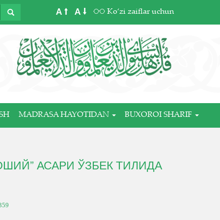
A
A
Ko‘zi zaiflar uchun
SH
MADRASA HAYOTIDAN
BUXOROI SHARIF
ШИЙ” АСАРИ ЎЗБЕК ТИЛИДА
359