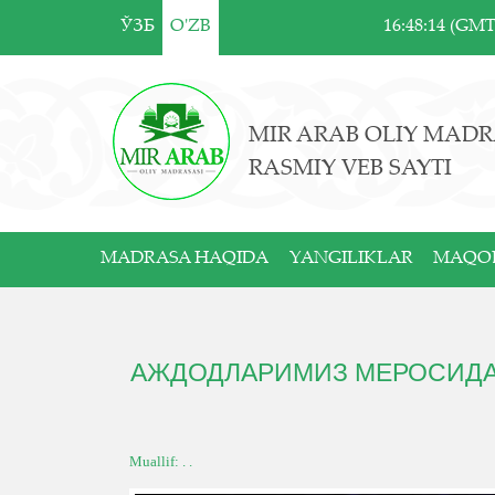
ЎЗБ
O'ZB
16:48:14 (GM
MIR ARAB OLIY MADR
RASMIY VEB SAYTI
MADRASA HAQIDA
YANGILIKLAR
MAQO
АЖДОДЛАРИМИЗ МЕРОСИДАН
Muallif: . .