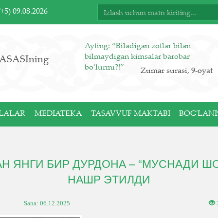
T+5)
09.08.2026
Ayting: “Biladigan zotlar bilan
bilmaydigan kimsalar barobar
ASASIning
bo‘lurmi?!”
Zumar surasi, 9-oyat
LALAR
MEDIATEKA
TASAVVUF MAKTABI
BOG'LANI
 ЯНГИ БИР ДУРДОНА – “МУСНАДИ ШО
НАШР ЭТИЛДИ
Sana:
06.12.2025