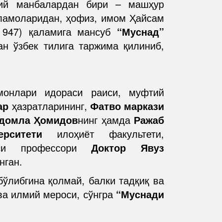
ий манбалардан бири – машҳур
ламоларидан, ҳофиз, имом Ҳайсам
 947) қаламига мансуб
“Муснад”
ан ўзбек тилига таржима қилиниб,
монлари идораси раиси, муфтий
ар
ҳазратларининг,
Фатво маркази
домла Ҳомидов
нинг ҳамда
Ражаб
рситети
илоҳиёт факультети,
аси профессори
Доктор Явуз
нган.
ўлибгина қолмай, балки тадқиқ ва
ва илмий мероси, сўнгра
“Муснади