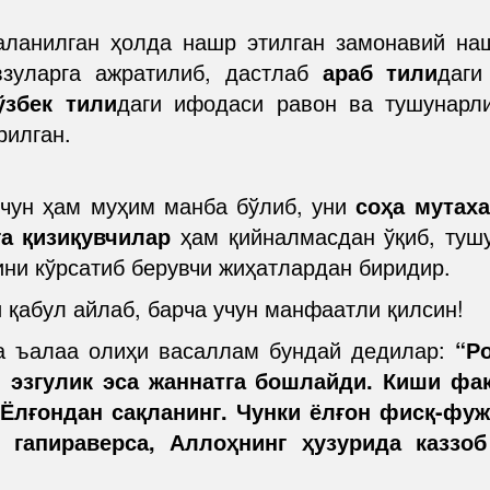
ланилган ҳолда нашр этилган замонавий на
зуларга ажратилиб, дастлаб
араб тили
даги
ўзбек тили
даги ифодаси равон ва тушунарл
рилган.
учун ҳам муҳим манба бўлиб, уни
соҳа мутах
а қизиқувчилар
ҳам қийналмасдан ўқиб, тушу
ни кўрсатиб берувчи жиҳатлардан биридир.
 қабул айлаб, барча учун манфаатли қилсин!
а ъалаа олиҳи васаллам бундай дедилар:
“Р
, эзгулик эса жаннатга бошлайди. Киши фақ
. Ёлғондан сақланинг. Чунки ёлғон фисқ-фу
 гапираверса, Аллоҳнинг ҳузурида каззо