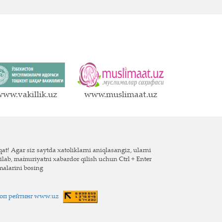
ww.vakillik.uz
www.muslimaat.uz
at! Agar siz saytda xatoliklarni aniqlasangiz, ularni
ilab, ma`muriyatni xabardor qilish uchun Ctrl + Enter
malarini bosing