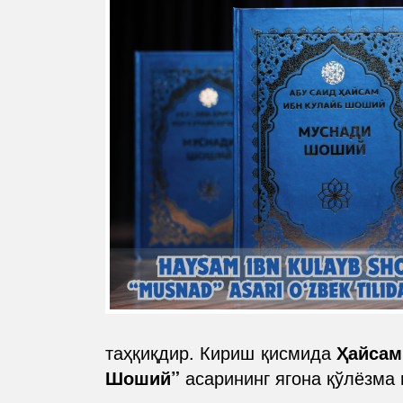
таҳқиқдир. Кириш қисмида
Ҳайсам
Шоший”
асарининг ягона қўлёзма 