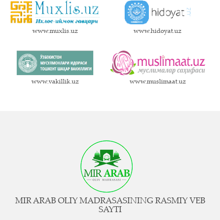
www.muxlis.uz
www.hidoyat.uz
www.vakillik.uz
www.muslimaat.uz
MIR ARAB OLIY MADRASASINING RASMIY VEB
SAYTI