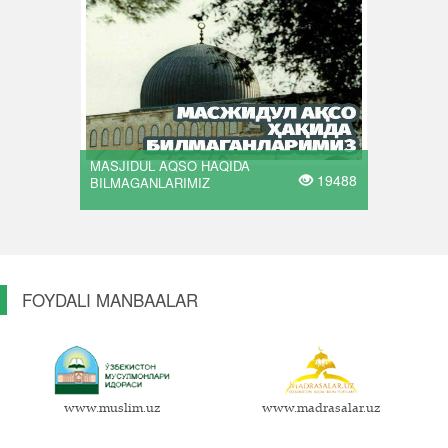
MASJIDUL AQSO HAQIDA
19488
BILMAGANLARIMIZ
FOYDALI MANBAALAR
www.muslim.uz
www.madrasalar.uz