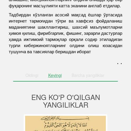
фуқаронинг масъулияти катта эканини англаб етдилар.
Тадбирдан кўзланган асосий мақсад ёшлар ўртасида
интернет тармоғидан тўғри ва хавфсиз фойдаланиш
маданиятини шакллантириш, шахсий маълумотларни
ҳимоя қилиш, фирибгарлик, фишинг, зарарли дастурлар
ҳамда ижтимоий тармоқлар орқали содир этиладиган
турли кибержиноятларнинг олдини олиш юзасидан
тушунча ва тавсиялар беришдан иборат
. .
Oldingi
Keyingi
Barcha
yangiliklar
ENG KO'P O'QILGAN
YANGILIKLAR