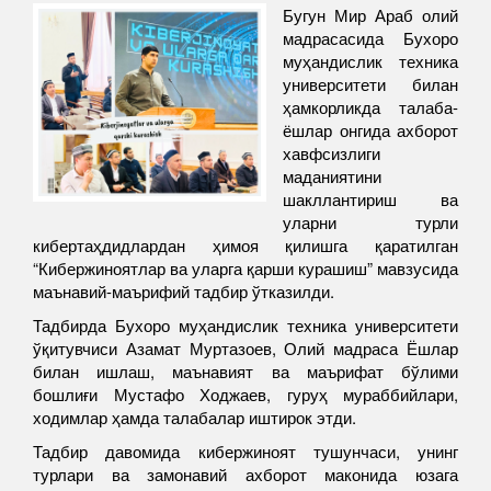
Бугун Мир Араб олий
мадрасасида Бухоро
муҳандислик техника
университети билан
ҳамкорликда талаба-
ёшлар онгида ахборот
хавфсизлиги
маданиятини
шакллантириш ва
уларни турли
кибертаҳдидлардан ҳимоя қилишга қаратилган
“Кибержиноятлар ва уларга қарши курашиш” мавзусида
маънавий-маърифий тадбир ўтказилди.
Тадбирда Бухоро муҳандислик техника университети
ўқитувчиси Азамат Муртазоев, Олий мадраса Ёшлар
билан ишлаш, маънавият ва маърифат бўлими
бошлиғи Мустафо Ходжаев, гуруҳ мураббийлари,
ходимлар ҳамда талабалар иштирок этди.
Тадбир давомида кибержиноят тушунчаси, унинг
турлари ва замонавий ахборот маконида юзага