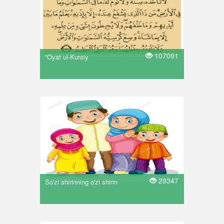
107091
“Oyat ul-Kursiy
29347
So'zi shirinning o'zi shirin