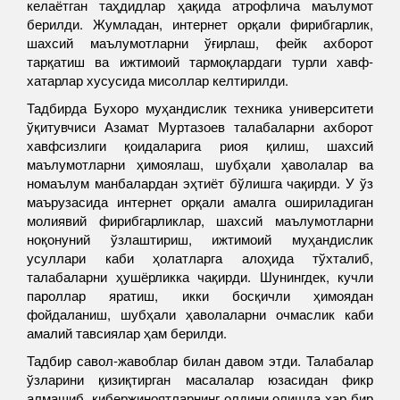
келаётган таҳдидлар ҳақида атрофлича маълумот
берилди. Жумладан, интернет орқали фирибгарлик,
шахсий маълумотларни ўғирлаш, фейк ахборот
тарқатиш ва ижтимоий тармоқлардаги турли хавф-
хатарлар хусусида мисоллар келтирилди.
Тадбирда Бухоро муҳандислик техника университети
ўқитувчиси Азамат Муртазоев талабаларни ахборот
хавфсизлиги қоидаларига риоя қилиш, шахсий
маълумотларни ҳимоялаш, шубҳали ҳаволалар ва
номаълум манбалардан эҳтиёт бўлишга чақирди. У ўз
маърузасида интернет орқали амалга ошириладиган
молиявий фирибгарликлар, шахсий маълумотларни
ноқонуний ўзлаштириш, ижтимоий муҳандислик
усуллари каби ҳолатларга алоҳида тўхталиб,
талабаларни ҳушёрликка чақирди. Шунингдек, кучли
пароллар яратиш, икки босқичли ҳимоядан
фойдаланиш, шубҳали ҳаволаларни очмаслик каби
амалий тавсиялар ҳам берилди.
Тадбир савол-жавоблар билан давом этди. Талабалар
ўзларини қизиқтирган масалалар юзасидан фикр
алмашиб, кибержиноятларнинг олдини олишда ҳар бир