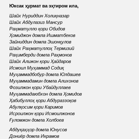
Юксак ҳурмат ва эҳтиром ила,
Шайх Нуриддин Холиқназар
Шайх Абдулазиз Мансур
Раҳматулло қори Обидов
Ҳомиджон домла Ишматбеков
Зайниддин домла Эшонқулов
Шайх Раҳматуллоҳ Термизий
Раҳимберди домла Раҳмонов
Шайх Алижон қори Ҳайдаров
Исмоил Муҳаммад Содиқ
Муҳаммадбобур домла Юлдашев
Муҳаммадамин домла Алихонов
Фозилжон қори Убайдуллаев
Муҳаммадаюбхон домла Ҳомидов
Ҳабибуллоҳ қори Абдураззоқов
Абулқосим қори Каримов
Исроилжон қори Исмоилжонов
Ғуломжон домла Холбоев
Абдуқаҳҳор домла Юнусов
Дониёр домла Икрамов