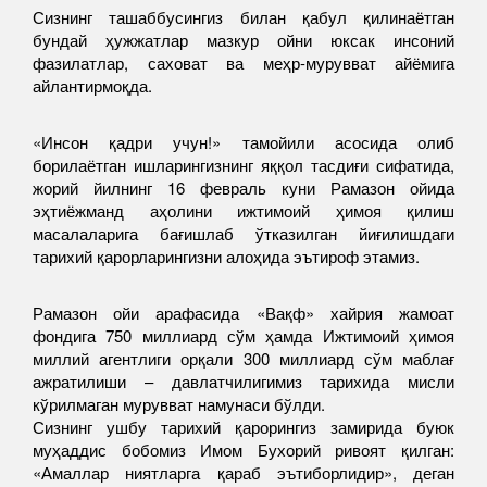
Сизнинг ташаббусингиз билан қабул қилинаётган
бундай ҳужжатлар мазкур ойни юксак инсоний
фазилатлар, саховат ва меҳр-мурувват айёмига
айлантирмоқда.
«Инсон қадри учун!» тамойили асосида олиб
борилаётган ишларингизнинг яққол тасдиғи сифатида,
жорий йилнинг 16 февраль куни Рамазон ойида
эҳтиёжманд аҳолини ижтимоий ҳимоя қилиш
масалаларига бағишлаб ўтказилган йиғилишдаги
тарихий қарорларингизни алоҳида эътироф этамиз.
Рамазон ойи арафасида «Вақф» хайрия жамоат
фондига 750 миллиард сўм ҳамда Ижтимоий ҳимоя
миллий агентлиги орқали 300 миллиард сўм маблағ
ажратилиши – давлатчилигимиз тарихида мисли
кўрилмаган мурувват намунаси бўлди.
Сизнинг ушбу тарихий қарорингиз замирида буюк
муҳаддис бобомиз Имом Бухорий ривоят қилган:
«Амаллар ниятларга қараб эътиборлидир», деган