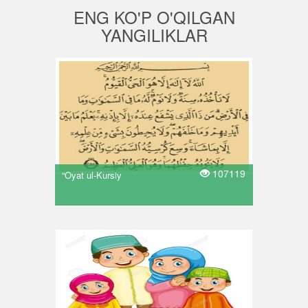
ENG KO'P O'QILGAN
YANGILIKLAR
107119
“Oyat ul-Kursiy