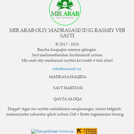
MIR ARAB OLIY MADRASASINING RASMIY VEB
SAYTI
© 2017 - 2026
Barcha huquqlar ximoya qilingan.
Sayt ma`lumotlaridan foydalanish uchun
Mir arab oliy madrasasi saytini ko‘rsatib o‘tish shart
info@mirarab.uz
MADRASA HAQIDA
SAYT HARITASI
QAYTA ALOQA
Diqqat! Agar siz saytda xatoliklarni aniqlasangiz, ularni belgilab,
ma`muriyatni xabardor qilish uchun Ctrl + Enter tugmalarini bosing