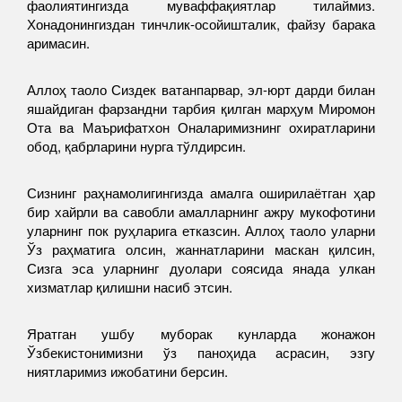
фаолиятингизда муваффақиятлар тилаймиз.
Хонадонингиздан тинчлик-осойишталик, файзу барака
аримасин.
Аллоҳ таоло Сиздек ватанпарвар, эл-юрт дарди билан
яшайдиган фарзандни тарбия қилган марҳум Миромон
Ота ва Маърифатхон Оналаримизнинг охиратларини
обод, қабрларини нурга тўлдирсин.
Сизнинг раҳнамолигингизда амалга оширилаётган ҳар
бир хайрли ва савобли амалларнинг ажру мукофотини
уларнинг пок руҳларига еткaзсин. Аллоҳ таоло уларни
Ўз раҳматига олсин, жаннатларини маскан қилсин,
Сизга эса уларнинг дуолари соясида янада улкан
хизматлар қилишни насиб этсин.
Яратган ушбу муборак кунларда жонажон
Ўзбекистонимизни ўз паноҳида асрасин, эзгу
ниятларимиз ижобатини берсин.