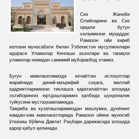
Сиз Жаноби
Олийларини ва Сиз
орқали бутун
халқимизни муқаддас
Рамазон ойи кириб
келгани муносабати билан Ўзбекистон мусулмонлари
идораси Уламолар Кенгаши аъзолари ва таниқли
уламолар номидан самимий муборакбод этамиз.
Бугун мамлакатимизда кечаётган ислоҳотлар
жараёнида диний-маърифий соҳага, миллий
қадриятларимизни тиклашга қаратилаётган алоҳида
эътиборингиз юртдошларимиз қалбида шукроналик
туйғусини мустаҳкамламоқда.
Тажриба ва кузатишларимиздан маълумки, дунёнинг
камдан-кам мамлакатларида Рамазон ойини муносиб
ўтказиш бўйича Давлат Раҳбари даражасида алоҳида
қарор қабул қилинади.