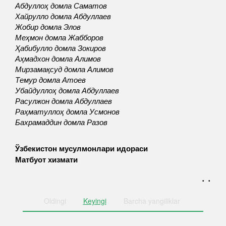
Абдуллоҳ домла Саматов
Хайрулло домла Абдуллаев
Жобир домла Элов
Меҳмон домла Жабборов
Ҳабибулло домла Зокиров
Аҳмадхон домла Алимов
Мирзамақсуд домла Алимов
Темур домла Атоев
Убайдуллоҳ домла Абдуллаев
Расулжон домла Абдуллаев
Раҳматуллоҳ домла Усмонов
Бахрамаддин домла Разов
Ўзбекистон мусулмонлари идораси
Матбуот хизмати
. .
Oldingi
Keyingi
Barcha
yangiliklar