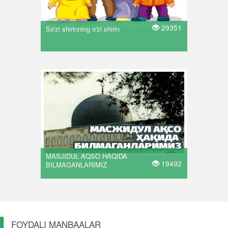
29351
So'zi shirinning o'zi shirin
MASJIDUL AQSO HAQIDA
19492
BILMAGANLARIMIZ
FOYDALI MANBAALAR