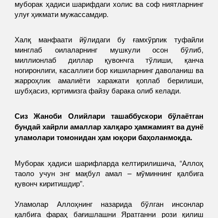
муборак ҳадиси шарифдаги холис ва соф ниятларнинг
улуғ ҳикмати мужассамдир.
Халқ манфаати йўлидаги бу ғамхўрлик туфайли
минглаб оилаларнинг мушкули осон бўлиб,
миллионлаб диллар қувончга тўлиши, қанча
ногиронлиги, касаллиги бор кишиларнинг даволаниш ва
жарроҳлик амалиёти харажати қоплаб берилиши,
шубҳасиз, юртимизга файзу барака олиб келади.
Сиз Жаноби Олийлари ташаббускори бўлаётган
бундай хайрли амаллар халқаро ҳамжамият ва дунё
уламолари томонидан ҳам юқори баҳоланмоқда.
Муборак ҳадиси шарифларда келтирилишича, “Аллоҳ
таоло учун энг мақбул амал – мўминнинг қалбига
қувонч киритишдир”.
Уламолар Аллоҳнинг назарида бўлган инсонлар
қалбига фараҳ бағишлашни Яратганни рози қилиш