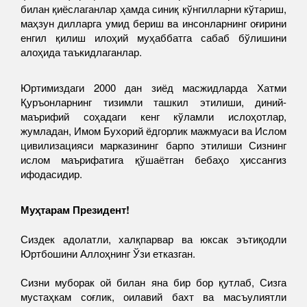
билан қиёслаганлар ҳамда синиқ кўнгилларни кўтариш,
маҳзун дилларга умид бериш ва инсонларнинг оғирини
енгил қилиш илоҳий муҳаббатга сабаб бўлишини
алоҳида таъкидлаганлар.
Юртимиздаги 2000 дан зиёд масжидларда Хатми
Қуръонларнинг тизимли ташкил этилиши, диний-
маърифий соҳадаги кенг кўламли ислоҳотлар,
жумладан, Имом Бухорий ёдгорлик мажмуаси ва Ислом
цивилизацияси марказининг барпо этилиши Сизнинг
ислом маърифатига қўшаётган бебаҳо ҳиссангиз
ифодасидир.
Муҳтарам Президент!
Сиздек адолатли, халқпарвар ва юксак эътиқодли
Юртбошини Аллоҳнинг Ўзи етказган.
Сизни муборак ой билан яна бир бор қутлаб, Сизга
мустаҳкам соғлик, оилавий бахт ва масъулиятли