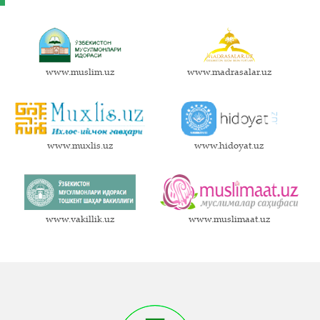
www.muslim.uz
www.madrasalar.uz
www.muxlis.uz
www.hidoyat.uz
www.vakillik.uz
www.muslimaat.uz