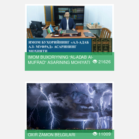
IMOM BUXORIYNING “AL-ADAB Al-
21626
MUFRAD” ASARINING MOHIYATI
11009
OXIR ZAMON BELGILARI