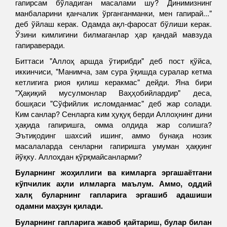
гапирсам бўладиган масалами шу? Динимизнинг
манбаларини қанчалик ўрганганманки, мен гапирай..."
деб ўйлаш керак. Одамда ақл-фаросат бўлиши керак.
Ўзини кимлигини билмаганлар ҳар қандай мавзуда
гапираверади.
Биттаси "Аллоҳ аршда ўтирибди" деб пост қўйса,
иккинчиси, "Манимча, зам сура ўқишда суралар кетма
кетлигига риоя қилиш керакмас" дейди. Яна бири
"Ҳақиқий мусулмонлар Ваҳҳобийлардир" деса,
бошқаси "Сўфийлик исломданмас" деб жар солади.
Ким санлар? Сенларга ким ҳуқуқ берди Аллоҳнинг дини
ҳақида гапиришга, омма олдида жар солишга?
Эътиқодинг шахсий ишинг, аммо бунақа нозик
масалаларда сенларни гапиришга умуман ҳаққинг
йўқку. Аллоҳдан қўрқмайсанларми?
Буларнинг жоҳиллиги ва кимларга эргашаётгани
кўпчилик аҳли илмларга маълум. Аммо, оддий
халқ буларнинг гапларига эргашиб адашиши
одамни маҳзун қилади.
Буларнинг гапларига жавоб қайтариш, булар билан