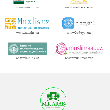
www.muslim.uz
www.madrasalar.uz
www.muxlis.uz
www.hidoyat.uz
www.vakillik.uz
www.muslimaat.uz