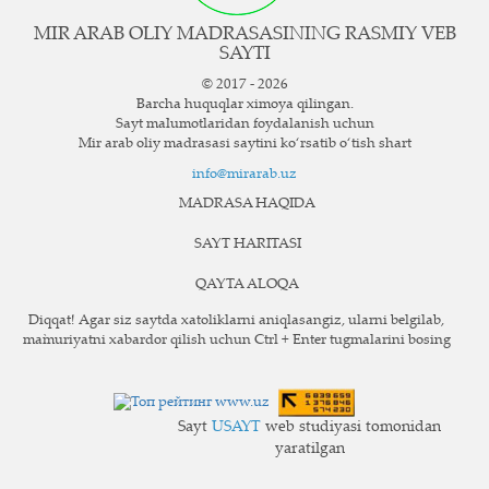
MIR ARAB OLIY MADRASASINING RASMIY VEB
SAYTI
© 2017 - 2026
Barcha huquqlar ximoya qilingan.
Sayt ma`lumotlaridan foydalanish uchun
Mir arab oliy madrasasi saytini ko‘rsatib o‘tish shart
info@mirarab.uz
MADRASA HAQIDA
SAYT HARITASI
QAYTA ALOQA
Diqqat! Agar siz saytda xatoliklarni aniqlasangiz, ularni belgilab,
ma`muriyatni xabardor qilish uchun Ctrl + Enter tugmalarini bosing
Sayt
USAYT
web studiyasi tomonidan
yaratilgan