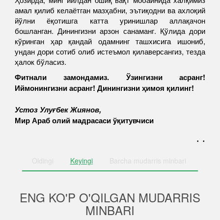
амал қилиб келаётган мазҳабни, эътиқодни ва ахлоқий
йўлни ёқотишга катта уринишлар аллақачон
бошланган. Динингизни арзон санаманг. Қўлида дори
кўринган ҳар қандай одамнинг ташхисига ишониб,
ундан дори сотиб олиб истеъмол қилаверсангиз, тезда
ҳалок бўласиз.
Фитнали замондамиз. Ўзингизни асранг!
Иймонингизни асранг! Динингизни ҳимоя қилинг!
Устоз Улуғбек Жиянов,
Мир Араб олий мадрасаси ўқитувчиси
. .
Oldingi
Keyingi
Barcha
mudarris minbari
ENG KO'P O'QILGAN MUDARRIS
MINBARI