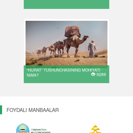
“HIJRAT” TUSHUNCHASINING MOHIYATI
9289
NIMA?
FOYDALI MANBAALAR