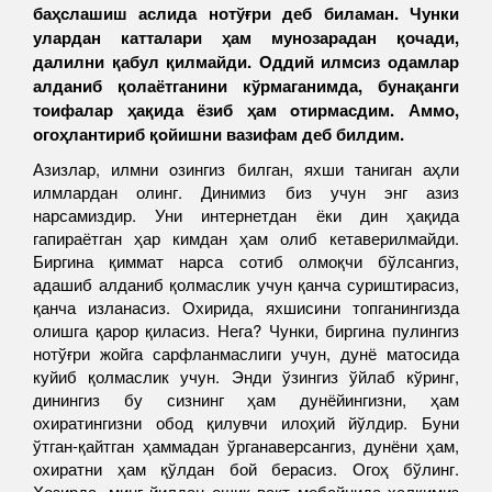
баҳслашиш аслида нотўғри деб биламан. Чунки
улардан катталари ҳам мунозарадан қочади,
далилни қабул қилмайди. Оддий илмсиз одамлар
алданиб қолаётганини кўрмаганимда, бунақанги
тоифалар ҳақида ёзиб ҳам oтирмасдим. Аммо,
огоҳлантириб қoйишни вазифам деб билдим.
Азизлар, илмни oзингиз билган, яхши таниган аҳли
илмлардан олинг. Динимиз биз учун энг азиз
нарсамиздир. Уни интернетдан ёки дин ҳақида
гапираётган ҳар кимдан ҳам олиб кетаверилмайди.
Биргина қиммат нарса сотиб олмоқчи бўлсангиз,
адашиб алданиб қолмаслик учун қанча суриштирасиз,
қанча изланасиз. Охирида, яхшисини топганингизда
олишга қарор қиласиз. Нега? Чунки, биргина пулингиз
нотўғри жойга сарфланмаслиги учун, дунё матосида
куйиб қолмаслик учун. Энди ўзингиз ўйлаб кўринг,
динингиз бу сизнинг ҳам дунёйингизни, ҳам
охиратингизни обод қилувчи илоҳий йўлдир. Буни
ўтган-қайтган ҳаммадан ўрганаверсангиз, дунёни ҳам,
охиратни ҳам қўлдан бой берасиз. Огоҳ бўлинг.
Ҳозирда, минг йилдан ошиқ вақт мобайнида халқимиз