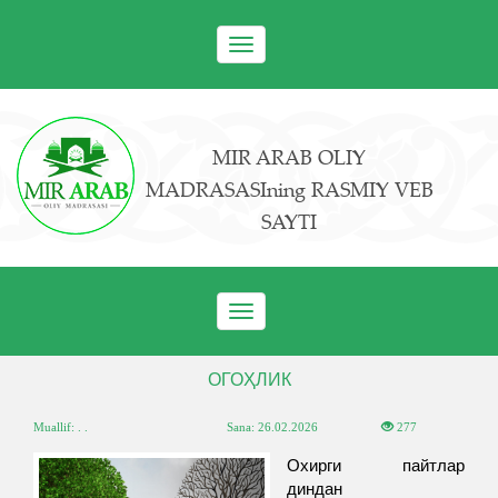
Toggle
navigation
MIR ARAB OLIY
MADRASASIning RASMIY VEB
SAYTI
Toggle
navigation
ОГОҲЛИК
Muallif: . .
Sana:
26.02.2026
277
Охирги пайтлар
диндан