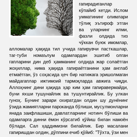
гапирадиганлар
кўпайиб кетди. Ислом
умматининг олимлари
тўлиқ эътироф этган
ва уларнинг илми,
фазли олдида тиз
чўккан буюк имомлар,
алломалар ҳақида тил учида гапирувчи пасткашлар,
таг-туби номаълум одамлардан эшитиб олган
гапларини дин деб ҳамманинг олдида жар солаётган
жоҳиллар, нима ҳақида гапираётганини ҳам англаб
етмаётган, ўз соҳасида ҳеч бир натижага эришолмаган
майдагаплар ижтимоий тармоқларда авжига чиқди.
Аллоҳнинг дини ҳақида ҳар ким ҳам гапиравермайди,
буни яхши тушунайлик ва тушунтирайлик. Бу улкан
гуноҳ. Бунинг зарари охиратдан олдин шу дунёнинг
ўзида жамиятларни пароканда бўлиши, мусулмонларни
янада заифлашиши, давлатларнинг нотинч бўлиши ва
одамларга динни ёмон кўрсатиб қўйиш билан намоён
бўлади. Сал ҳаддимизни билайлик. Бир масалани
гапиришдан олдин, дўппини ечиб қўйиб: "Тўхта, ўзи мен