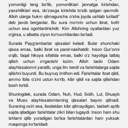
yomonligi teng bo‘lib, yomonliklari jannatga kirishdan,
yaxshiliklari esa, do‘zaxga kirishda to‘sib qolgan qavmdir.
Alloh ularga hukm qilmaguncha o‘sha joyda ushlab turiladi”
deb javob berganlar. Bu sura mo‘min uchun ibrat, kofir
uchun esa ogohlantirishdir. Kim Allohning oyatlaridan yuz
o‘girsa, u albatta ziyon ko‘ruvchilardan bo‘ladi.
Surada Payg‘ambarlar qissalari keladi. Bular shunchaki
qissa emas, balki ibrat va pand-nasihatdir. Inson Qur’onni
o‘qib, faqat hikoya sifatida emas, balki o‘z hayotiga tatbiq
qilish uchun o‘rganishi lozim. Alloh taolo Odam
alayhissalomni yaratib, unga ilm berdi va farishtalarga sajda
qilishni buyurdi. Bu buyruq imtihon edi. Farishtalar itoat qildi,
ammo Iblis o‘zini ustun ko‘rib, kibr qildi va sajda qilishdan
bosh tortdi.
Shuningdek, surada Odam, Nuh, Hud, Solih, Lut, Shuayb
va Muso alayhissalomlarning qissalari bayon qilinadi.
Suraning oxiri esa, ibodatdan kibr qilmaydigan, tasbeh aytib
sajda qiladigan farishtalar zikri bilan tugaydi. Inson ham shu
ishlarni qilib yuradigan bo‘lsa farishtalardan ham yuksak
maqomga ko‘taridadi.