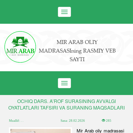
Toggle
navigation
MIR ARAB OLIY
MADRASASIning RASMIY VEB
SAYTI
Toggle
navigation
OCHIQ DARS. A’ROF SURASINING AVVALGI
OYATLATLARI TAFSIRI VA SURANING MAQSADLARI
Muallif: . .
Sana:
28.02.2026
285
Mir Arab oliy madrasasi