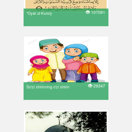
107091
“Oyat ul-Kursiy
29347
So'zi shirinning o'zi shirin