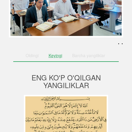
. .
Oldingi
Keyingi
Barcha
yangiliklar
ENG KO'P O'QILGAN
YANGILIKLAR