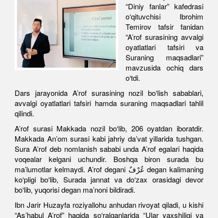
“Diniy fanlar” kafedrasi
o‘qituvchisi Ibrohim
Temirov tafsir fanidan
“A’rof surasining avvalgi
oyatlatlari tafsiri va
Suraning maqsadlari”
mavzusida ochiq dars
o‘tdi.
Dars jarayonida A’rof surasining nozil bo‘lish sabablari,
avvalgi oyatlatlari tafsiri hamda suraning maqsadlari tahlil
qilindi.
A’rof surasi Makkada nozil bo‘lib, 206 oyatdan iboratdir.
Makkada An’om surasi kabi jahriy da’vat yillarida tushgan.
Sura A’rof deb nomlanish sababi unda A’rof egalari haqida
voqealar kelgani uchundir. Boshqa biron surada bu
ma’lumotlar kelmaydi. A’rof degani عُرْفٌ degan kalimaning
ko‘pligi bo‘lib, Surada jannat va do‘zax orasidagi devor
bo‘lib, yuqorisi degan ma’noni bildiradi.
Ibn Jarir Huzayfa roziyallohu anhudan rivoyat qiladi, u kishi
“As’habul A’rof” haqida so‘ralganlarida “Ular yaxshiligi va