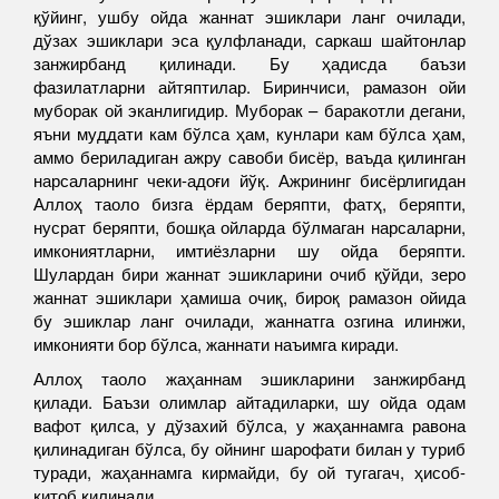
қўйинг, ушбу ойда жаннат эшиклари ланг очилади,
дўзах эшиклари эса қулфланади, саркаш шайтонлар
занжирбанд қилинади. Бу ҳадисда баъзи
фазилатларни айтяптилар. Биринчиси, рамазон ойи
муборак ой эканлигидир. Муборак – баракотли дегани,
яъни муддати кам бўлса ҳам, кунлари кам бўлса ҳам,
аммо бериладиган ажру савоби бисёр, ваъда қилинган
нарсаларнинг чеки-адоғи йўқ. Ажрининг бисёрлигидан
Аллоҳ таоло бизга ёрдам беряпти, фатҳ, беряпти,
нусрат беряпти, бошқа ойларда бўлмаган нарсаларни,
имкониятларни, имтиёзларни шу ойда беряпти.
Шулардан бири жаннат эшикларини очиб қўйди, зеро
жаннат эшиклари ҳамиша очиқ, бироқ рамазон ойида
бу эшиклар ланг очилади, жаннатга озгина илинжи,
имконияти бор бўлса, жаннати наъимга киради.
Аллоҳ таоло жаҳаннам эшикларини занжирбанд
қилади. Баъзи олимлар айтадиларки, шу ойда одам
вафот қилса, у дўзахий бўлса, у жаҳаннамга равона
қилинадиган бўлса, бу ойнинг шарофати билан у туриб
туради, жаҳаннамга кирмайди, бу ой тугагач, ҳисоб-
китоб қилинади.