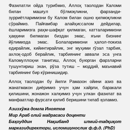
Фазилатли ойда турибмиз, Аллоҳ таолодан Каломи
билан машғул бўлмоқликни, фарзанди-
зурриётларимизни бу Калом билан ошно қилмоқликни
сўраймиз. Пайғамбар алайҳиссалом дейдилар,
ёшларимизга раҳм-шафқат қилмаган, катталаримизни
ҳаққини билмаган биздан эмас, яъни бизнинг
йўлимизда эмас. Болаларимизни ҳалол-покиза
едирайлик, кийинтирайлик, энг муҳими гўзал тарбия,
ахлоқ-одоб берайлик, тарбиянинг аввали эса унга
Каломуллоҳни танитиш, Аллоҳ буюрган фарзларни
тушунтириш экан, рўза тутиш – моддий, маънавий
тарбиянинг бир кўринишидир.
Аллоҳ таолодан бу йилги Рамазон ойини азиз ва
жанатмакон диёримиз учун ҳам хайрли, баракали
қилишини, жонажон халқимиз учун улкан фазилат ва
манфаатлар фурсати қилиб беришини тилаб қоламиз.
Азизхўжа домла Иноятов
Мир Араб олий мадрасаси
доцент
и
Баҳоуддин Нақшбанд илмий-тадқиқот
маркази
директори, исломшунослик ф.ф.д. (PhD)