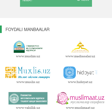
FOYDALI MANBAALAR
www.muslim.uz
www.madrasalar.uz
www.muxlis.uz
www.hidoyat.uz
www.vakillik.uz
www.muslimaat.uz