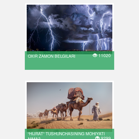
11020
OXIR ZAMON BELGILARI
“HIJRAT” TUSHUNCHASINING MOHIYATI
9299
NIMA?