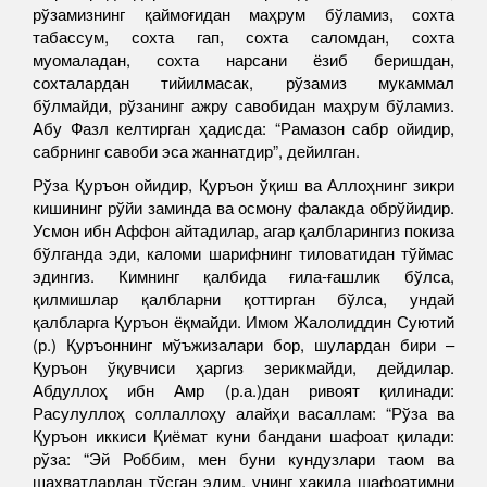
рўзамизнинг қаймоғидан маҳрум бўламиз, сохта
табассум, сохта гап, сохта саломдан, сохта
муомаладан, сохта нарсани ёзиб беришдан,
сохталардан тийилмасак, рўзамиз мукаммал
бўлмайди, рўзанинг ажру савобидан маҳрум бўламиз.
Абу Фазл келтирган ҳадисда: “Рамазон сабр ойидир,
сабрнинг савоби эса жаннатдир”, дейилган.
Рўза Қуръон ойидир, Қуръон ўқиш ва Аллоҳнинг зикри
кишининг рўйи заминда ва осмону фалакда обрўйидир.
Усмон ибн Аффон айтадилар, агар қалбларингиз покиза
бўлганда эди, каломи шарифнинг тиловатидан тўймас
эдингиз. Кимнинг қалбида ғила-ғашлик бўлса,
қилмишлар қалбларни қоттирган бўлса, ундай
қалбларга Қуръон ёқмайди. Имом Жалолиддин Суютий
(р.) Қуръоннинг мўъжизалари бор, шулардан бири –
Қуръон ўқувчиси ҳаргиз зерикмайди, дейдилар.
Абдуллоҳ ибн Амр (р.а.)дан ривоят қилинади:
Расулуллоҳ соллаллоҳу алайҳи васаллам: “Рўза ва
Қуръон иккиси Қиёмат куни бандани шафоат қилади:
рўза: “Эй Роббим, мен буни кундузлари таом ва
шаҳватлардан тўсган эдим, унинг ҳақида шафоатимни