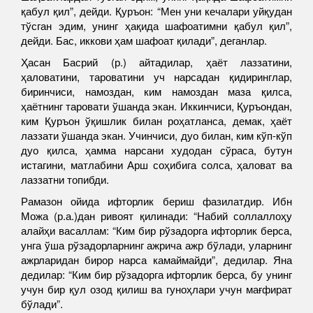
қабул қил”, дейди. Қуръон: “Мен уни кечалари уйқудан
тўсган эдим, унинг ҳақида шафоатимни қабул қил”,
дейди. Бас, иккови ҳам шафоат қилади”, деганлар.
Ҳасан Басрий (р.) айтадилар, ҳаёт лаззатини,
ҳаловатини, тароватини уч нарсадан қидиринглар,
биринчиси, намоздан, ким намоздан маза қилса,
ҳаётнинг таровати ўшанда экан. Иккинчиси, Қуръондан,
ким Қуръон ўқишлик билан роҳатланса, демак, ҳаёт
лаззати ўшанда экан. Учинчиси, дуо билан, ким кўп-кўп
дуо қилса, ҳамма нарсани худодан сўраса, бутун
истагини, матлабини Арш соҳибига солса, ҳаловат ва
лаззатни топибди.
Рамазон ойида ифторлик бериш фазилатдир. Ибн
Можа (р.а.)дан ривоят қилинади: “Набий соллаллоҳу
алайҳи васаллам: “Ким бир рўзадорга ифторлик берса,
унга ўша рўзадорларнинг ажрича ажр бўлади, уларнинг
ажрларидан бирор нарса камаймайди”, дедилар. Яна
дедилар: “Ким бир рўзадорга ифторлик берса, бу унинг
учун бир қул озод қилиш ва гуноҳлари учун мағфират
бўлади”.