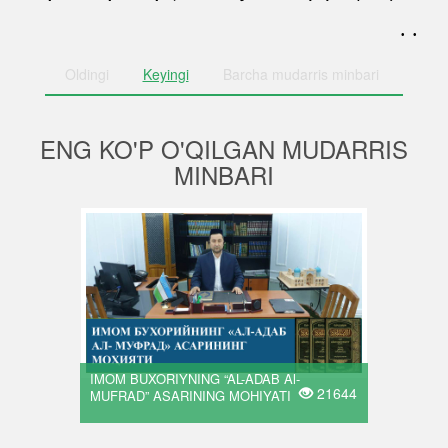
. .
Oldingi
Keyingi
Barcha
mudarris minbari
ENG KO'P O'QILGAN MUDARRIS
MINBARI
IMOM BUXORIYNING “AL-ADAB Al-
21644
MUFRAD” ASARINING MOHIYATI