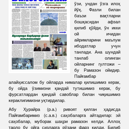
ўзи, ундан ўзга илоҳ
йўқ. Фазли билан
баъзи вақтларни
бошқасидан афзал
қилиб қўйди, ўн икки
ой ичидан
айримларини маълум
ибодатлар учун
танлади. Ана шундай
танлаб олинган
ойларнинг гултожи –
бу Рамазон ойидир.
Пайғамбар
алайҳиссалом бу ойларда нималар қилишимиз керак,
бу ойда ўзимизни қандай тутишимиз керак, бу
фурсатлардан қандай савоблар билан чиқишимиз
кераклигимизни уқтирдилар.
Абу Ҳурайра (р.а.) ривоят қилган ҳадисда
Пайғамбаримиз (с.а.в.) саҳобаларга айтадилар: эй
саҳобалар, муборак шаҳри рамазон келди. Аллоҳ
таоло бу ойга сизларга рўзани фарз қилди. Билиб