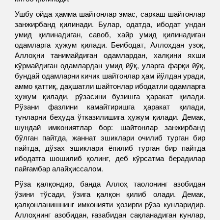
Ушбу ойда ҳамма шайтонлар эмас, саркаш шайтонлар
занжирбанд қилинади. Булар, одатда, ибодат ундан
умид қилинадиган, савоб, хайр умид қилинадиган
одамларга ҳужум қилади. Беибодат, Аллоҳдан узоқ,
Аллоҳни танимайдиган одамлардан, халқини яхши
кўрмайдиган одамлардан умид йўқ, уларга фарқи йўқ,
бундай одамларни кичик шайтонлар ҳам йўлдан уради,
аммо қаттиқ, даҳшатли шайтонлар ибодатли одамларга
ҳужум қилади, рўзасини бузишга ҳаракат қилади.
Рўзани фазлини камайтиришга ҳаракат қилади,
тунларни беҳуда ўтказилишига ҳужум қилади. Демак,
шундай имкониятлар бор: шайтонлар занжирбанд
бўлган пайтда, жаннат эшиклари очилиб турган бир
пайтда, дўзах эшиклари ёпилиб турган бир пайтда
ибодатга шошилиб қолинг, деб кўрсатма берадилар
пайғамбар алайҳиссалом.
Рўза қалқондир, банда Аллоҳ таолонинг азобидан
ўзини тўсади, ўзига қалқон қилиб олади. Демак,
қалқонланишнинг имконияти ҳозирги рўза кунларидир.
Аллоҳнинг азобидан, ғазабидан сақланадиган кунлар,