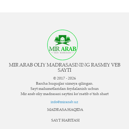
MIR ARAB OLIY MADRASASINING RASMIY VEB
SAYTI
© 2017 - 2026
Barcha huquqlar ximoya qilingan.
Sayt ma`lumotlaridan foydalanish uchun
Mir arab oliy madrasasi saytini ko‘rsatib o‘tish shart
info@mirarab.uz
MADRASA HAQIDA
SAYT HARITASI