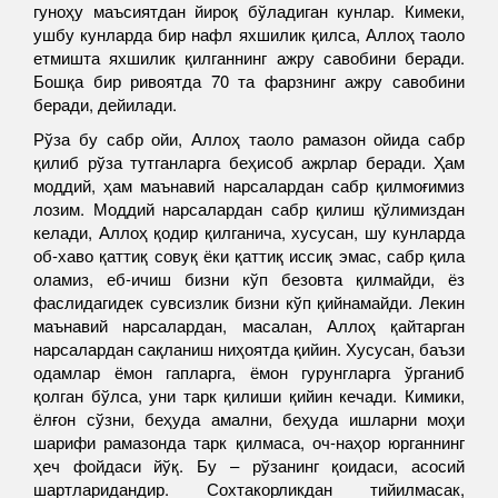
гуноҳу маъсиятдан йироқ бўладиган кунлар. Кимеки,
ушбу кунларда бир нафл яхшилик қилса, Аллоҳ таоло
етмишта яхшилик қилганнинг ажру савобини беради.
Бошқа бир ривоятда 70 та фарзнинг ажру савобини
беради, дейилади.
Рўза бу сабр ойи, Аллоҳ таоло рамазон ойида сабр
қилиб рўза тутганларга беҳисоб ажрлар беради. Ҳам
моддий, ҳам маънавий нарсалардан сабр қилмоғимиз
лозим. Моддий нарсалардан сабр қилиш қўлимиздан
келади, Аллоҳ қодир қилганича, хусусан, шу кунларда
об-хаво қаттиқ совуқ ёки қаттиқ иссиқ эмас, сабр қила
оламиз, еб-ичиш бизни кўп безовта қилмайди, ёз
фаслидагидек сувсизлик бизни кўп қийнамайди. Лекин
маънавий нарсалардан, масалан, Аллоҳ қайтарган
нарсалардан сақланиш ниҳоятда қийин. Хусусан, баъзи
одамлар ёмон гапларга, ёмон гурунгларга ўрганиб
қолган бўлса, уни тарк қилиши қийин кечади. Кимики,
ёлғон сўзни, беҳуда амални, беҳуда ишларни моҳи
шарифи рамазонда тарк қилмаса, оч-наҳор юрганнинг
ҳеч фойдаси йўқ. Бу – рўзанинг қоидаси, асосий
шартларидандир. Сохтакорликдан тийилмасак,