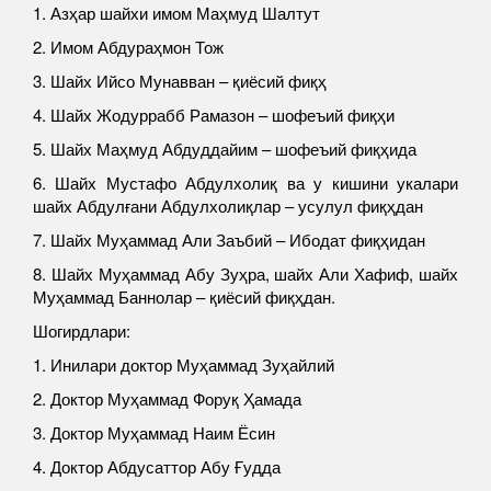
1. Азҳар шайхи имом Маҳмуд Шалтут
2. Имом Абдураҳмон Тож
3. Шайх Ийсо Мунавван – қиёсий фиқҳ
4. Шайх Жодуррабб Рамазон – шофеъий фиқҳи
5. Шайх Маҳмуд Абдуддайим – шофеъий фиқҳида
6. Шайх Мустафо Абдулхолиқ ва у кишини укалари
шайх Абдулғани Абдулхолиқлар – усулул фиқҳдан
7. Шайх Муҳаммад Али Заъбий – Ибодат фиқҳидан
8. Шайх Муҳаммад Абу Зуҳра, шайх Али Хафиф, шайх
Муҳаммад Баннолар – қиёсий фиқҳдан.
Шогирдлари:
1. Инилари доктор Муҳаммад Зуҳайлий
2. Доктор Муҳаммад Форуқ Ҳамада
3. Доктор Муҳаммад Наим Ёсин
4. Доктор Абдусаттор Абу Ғудда