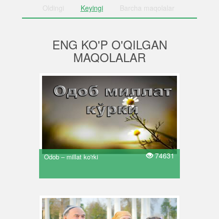
Oldingi
Keyingi
Barcha
maqolalar
ENG KO'P O'QILGAN
MAQOLALAR
74631
Odob – millat ko'rki