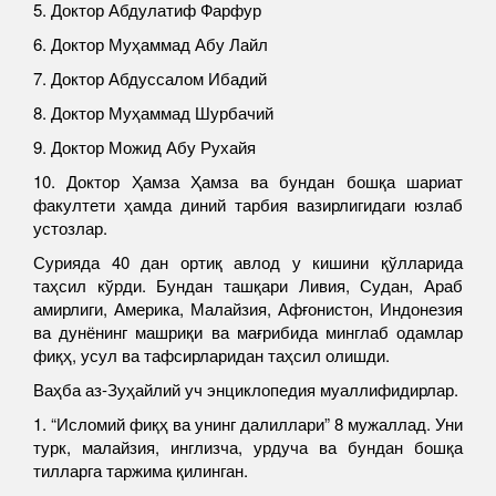
5. Доктор Абдулатиф Фарфур
6. Доктор Муҳаммад Абу Лайл
7. Доктор Абдуссалом Ибадий
8. Доктор Муҳаммад Шурбачий
9. Доктор Можид Абу Рухайя
10. Доктор Ҳамза Ҳамза ва бундан бошқа шариат
факултети ҳамда диний тарбия вазирлигидаги юзлаб
устозлар.
Сурияда 40 дан ортиқ авлод у кишини қўлларида
таҳсил кўрди. Бундан ташқари Ливия, Судан, Араб
амирлиги, Америка, Малайзия, Афғонистон, Индонезия
ва дунёнинг машриқи ва мағрибида минглаб одамлар
фиқҳ, усул ва тафсирларидан таҳсил олишди.
Ваҳба аз-Зуҳайлий уч энциклопедия муаллифидирлар.
1. “Исломий фиқҳ ва унинг далиллари” 8 мужаллад. Уни
турк, малайзия, инглизча, урдуча ва бундан бошқа
тилларга таржима қилинган.