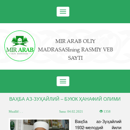
Toggle
navigation
MIR ARAB OLIY
MADRASASIning RASMIY VEB
SAYTI
Toggle
navigation
​ВАҲБА АЗ-ЗУҲАЙЛИЙ – БУЮК ҲАНАФИЙ ОЛИМИ
Muallif: . .
Sana:
04.02.2021
1358
Ваҳба аз-Зуҳайлий
1932-мелодий йили