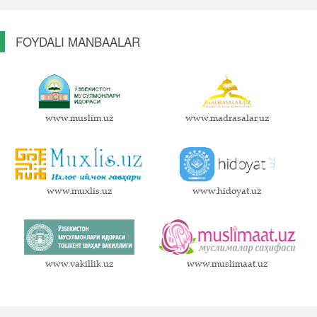
FOYDALI MANBAALAR
www.muslim.uz
www.madrasalar.uz
www.muxlis.uz
www.hidoyat.uz
www.vakillik.uz
www.muslimaat.uz