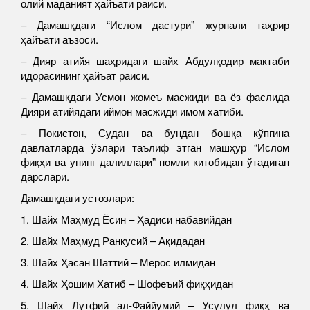
олий маданият ҳайъати раиси.
– Дамашқдаги “Ислом дастури” журнали таҳрир
ҳайъати аъзоси.
– Дияр атийя шаҳридаги шайх Абдулқодир мактаби
идорасининг ҳайъат раиси.
– Дамашқдаги Усмон жомеъ масжиди ва ёз фаслида
Дияри атийядаги иймон масжиди имом хатиби.
– Покистон, Судан ва бундан бошқа кўпгина
давлатларда ўзлари таълиф этган машҳур “Ислом
фиқҳи ва унинг далиллари” номли китобидан ўтадиган
дарслари.
Дамашқдаги устозлари:
1. Шайх Маҳмуд Ёсин – Ҳадиси набавийдан
2. Шайх Маҳмуд Ранкусий – Ақидадан
3. Шайх Ҳасан Шаттий – Мерос илмидан
4. Шайх Ҳошим Хатиб – Шофеъий фиқҳидан
5. Шайх Лутфий ал-Файйумий – Усулул фиқҳ ва