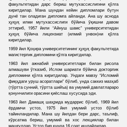
факультетидан дарс бериш мутухассислигини қўлга
киритдилар. Мана шундан кейин дипломлари бутун
дунё тан оладиган дипломга айланди. Ана шу аснода
ҳуқуқ илми мутухассислиги бўйича ўқишни давом
эттириб, 1957 йили “Айнуш шамс” университетидан
ҳуқуқ бўйича лицензиат (илмий унвон)ни қўлга
киритдилар.
1959 йил Қоҳира университетининг ҳуқуқ факультетида
магистерлик дипломини қўлга киритдилар.
1963 йил ажнабий университетлари билан рисола
алмашуви ўтказиб, Ислом шариати бўйича докторлик
дипломини қўлга киритдилар. Ундаги мавзу “Исломий
фиқҳдаги уруш асоратлари” бўлиб, унда саккиз мазҳаб
(тўртта сунний, тўртта шийъа) ва умумий давлатлараро
қонунчилиги орасини қиёслаш хусусида эди.
1963 йил Дамашқ шаҳрида мударрис бўлиб, 1969 йил
ёрдамчи устоз, 1975 йил умумий устоз бўлиб
тайинландилар. Мана шу йилдан бери дарс, таълиф,
кўрсатма бериш, умумий ва хос лекциялар билан
машғуллар. Устоз бир кунда 16 соат ишлайдилар.