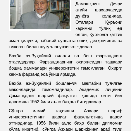
Дамашқнинг Дияри
атийя шаҳарчасида
дунёга келдилар.
Оталари Қуръони
каримни тўлиқ ёд
олган, Қуръонга қаттиқ
амал қилувчи, набавий суннатга ошиқ, деҳқончилик ва
тижорат билан шуғулланувчи зот эдилар.
Ваҳба аз-Зуҳайлий оилали ва беш фарзанднинг
отасидирлар. Фарзандларнинг охиргисидан ташқари
бошқа ҳаммалари университетни тамомлаган. Охирги
кенжа фарзанд эса ўқиш ярмида.
Ваҳба аз-Зуҳайлий бошланғич мактабни туғилган
маконларида тамомладилар. Академик лицейни
Дамашқдаги шаръий факултет қошида олти йил
давомида 1952 йили аъло баҳога битирдилар.
Сўнгра илмий таҳсилни Азҳари шариф
университетининг шариат факультетида давом
эттирдилар. 1956 йили аъло баҳо билан дипломни
қўлга киритиб, сўнгра Азҳари шарифнинг араб тили