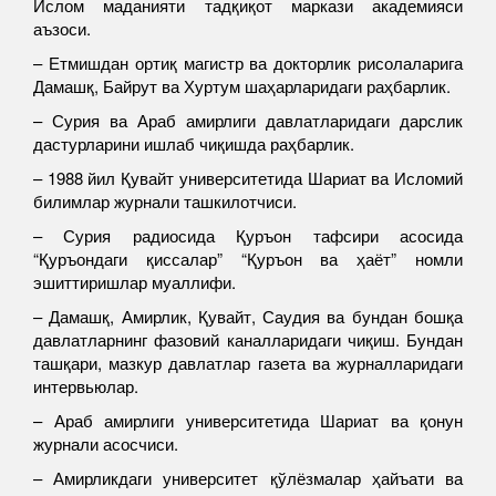
Ислом маданияти тадқиқот маркази академияси
аъзоси.
– Етмишдан ортиқ магистр ва докторлик рисолаларига
Дамашқ, Байрут ва Хуртум шаҳарларидаги раҳбарлик.
– Сурия ва Араб амирлиги давлатларидаги дарслик
дастурларини ишлаб чиқишда раҳбарлик.
– 1988 йил Қувайт университетида Шариат ва Исломий
билимлар журнали ташкилотчиси.
– Сурия радиосида Қуръон тафсири асосида
“Қуръондаги қиссалар” “Қуръон ва ҳаёт” номли
эшиттиришлар муаллифи.
– Дамашқ, Амирлик, Қувайт, Саудия ва бундан бошқа
давлатларнинг фазовий каналларидаги чиқиш. Бундан
ташқари, мазкур давлатлар газета ва журналларидаги
интервьюлар.
– Араб амирлиги университетида Шариат ва қонун
журнали асосчиси.
– Амирликдаги университет қўлёзмалар ҳайъати ва