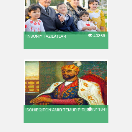
40369
INSONIY FAZILATLAR
31184
SOHIBQIRON AMIR TEMUR PIRLARI