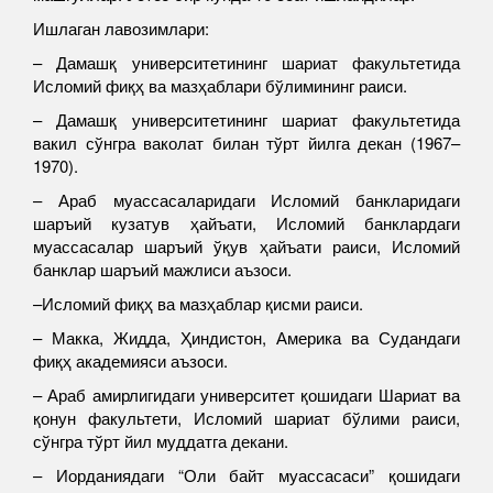
Ишлаган лавозимлари:
– Дамашқ университетининг шариат факультетида
Исломий фиқҳ ва мазҳаблари бўлимининг раиси.
– Дамашқ университетининг шариат факультетида
вакил сўнгра ваколат билан тўрт йилга декан (1967–
1970).
– Араб муассасаларидаги Исломий банкларидаги
шаръий кузатув ҳайъати, Исломий банклардаги
муассасалар шаръий ўқув ҳайъати раиси, Исломий
банклар шаръий мажлиси аъзоси.
–Исломий фиқҳ ва мазҳаблар қисми раиси.
– Макка, Жидда, Ҳиндистон, Америка ва Судандаги
фиқҳ академияси аъзоси.
– Араб амирлигидаги университет қошидаги Шариат ва
қонун факультети, Исломий шариат бўлими раиси,
сўнгра тўрт йил муддатга декани.
– Иорданиядаги “Оли байт муассасаси” қошидаги