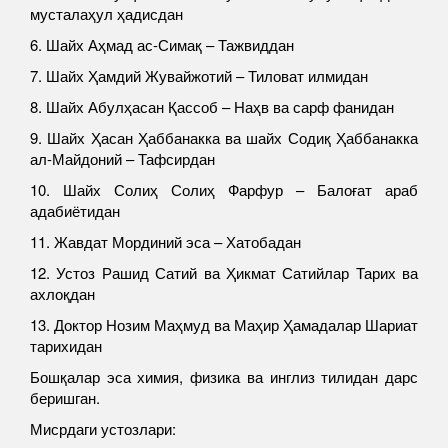
мусталаҳул ҳадисдан
6. Шайх Аҳмад ас-Симақ – Тажвиддан
7. Шайх Ҳамдий Жувайжотий – Тиловат илмидан
8. Шайх Абулҳасан Қассоб – Наҳв ва сарф фанидан
9. Шайх Ҳасан Ҳаббанакка ва шайх Содиқ Ҳаббанакка
ал-Майдоний – Тафсирдан
10. Шайх Солиҳ Солиҳ Фарфур – Балоғат араб
адабиётидан
11. Жавдат Мординий эса – Хатобадан
12. Устоз Рашид Сатий ва Ҳикмат Сатийлар Тарих ва
ахлоқдан
13. Доктор Нозим Маҳмуд ва Маҳир Ҳамадалар Шариат
тарихидан
Бошқалар эса химия, физика ва инглиз тилидан дарс
беришган.
Мисрдаги устозлари: