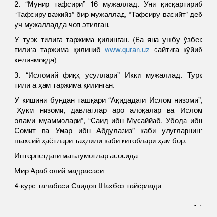
2. “Мунир тафсири” 16 мужаллад. Уни қисқартириб
“Тафсиру важийз” бир мужаллад, “Тафсиру васийт” деб
уч мужалладда чоп этилган.
У турк тилига таржима қилинган. (Ва яна ушбу ўзбек
тилига таржима қилиниб
www.quran.uz
сайтига кўйиб
келинмоқда).
3. “Исломий фиқҳ усуллари” Икки мужаллад. Турк
тилига ҳам таржима қилинган.
У кишини бундан ташқари “Ақидадаги Ислом низоми”,
“Ҳукм низоми, давлатлар аро алоқалар ва Ислом
олами муаммолари”, “Саид ибн Мусаййаб, Убода ибн
Сомит ва Умар ибн Абдулазиз” каби улуғларнинг
шахсий ҳаётлари таҳлили каби китоблари ҳам бор.
Интернетдаги маълумотлар асосида
Мир Араб олий мадрасаси
4-курс талабаси Саидов Шахбоз тайёрлади
. .