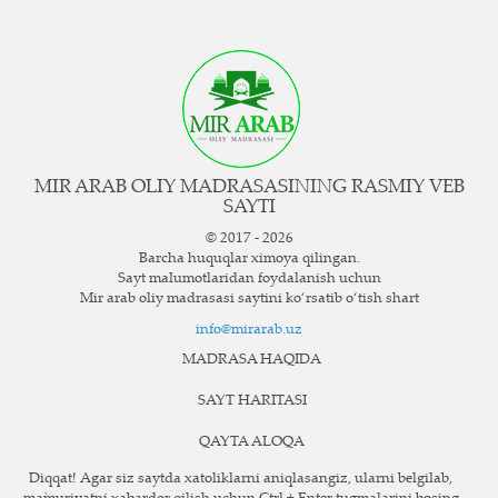
MIR ARAB OLIY MADRASASINING RASMIY VEB
SAYTI
© 2017 - 2026
Barcha huquqlar ximoya qilingan.
Sayt ma`lumotlaridan foydalanish uchun
Mir arab oliy madrasasi saytini ko‘rsatib o‘tish shart
info@mirarab.uz
MADRASA HAQIDA
SAYT HARITASI
QAYTA ALOQA
Diqqat! Agar siz saytda xatoliklarni aniqlasangiz, ularni belgilab,