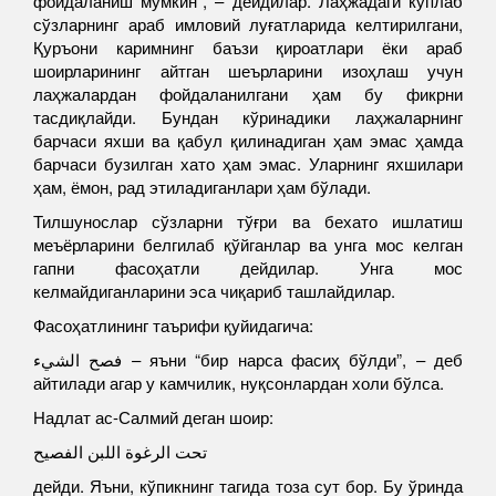
фойдаланиш мумкин”, – дейдилар. Лаҳжадаги кўплаб
сўзларнинг араб имловий луғатларида келтирилгани,
Қуръони каримнинг баъзи қироатлари ёки араб
шоирларининг айтган шеърларини изоҳлаш учун
лаҳжалардан фойдаланилгани ҳам бу фикрни
тасдиқлайди. Бундан кўринадики лаҳжаларнинг
барчаси яхши ва қабул қилинадиган ҳам эмас ҳамда
барчаси бузилган хато ҳам эмас. Уларнинг яхшилари
ҳам, ёмон, рад этиладиганлари ҳам бўлади.
Тилшунослар сўзларни тўғри ва бехато ишлатиш
меъёрларини белгилаб қўйганлар ва унга мос келган
гапни фасоҳатли дейдилар. Унга мос
келмайдиганларини эса чиқариб ташлайдилар.
Фасоҳатлининг таърифи қуйидагича:
فصح الشيء – яъни “бир нарса фасиҳ бўлди”, – деб
айтилади агар у камчилик, нуқсонлардан холи бўлса.
Надлат ас-Салмий деган шоир:
تحت الرغوة اللبن الفصيح
дейди. Яъни, кўпикнинг тагида тоза сут бор. Бу ўринда