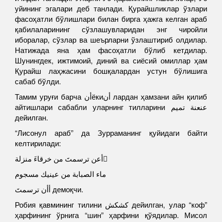
уйининг эгалари деб танлади. Қурайшликлар ўзлари
фасоҳатли бўлишлари билан бирга ҳажга келган араб
қабилаларининг сўзлашувларидан энг чиройли
иборалар, сўзлар ва шеърларни ўзлаштириб олдилар.
Натижада яна ҳам фасоҳатли бўлиб кетдилар.
Шунингдек, ижтимоий, диний ва сиёсий омиллар ҳам
Қурайш лаҳжасини бошқалардан устун бўлишига
сабаб бўлди.
Тамим уруғи барча أنёкиأن лардан ҳамзани айн қилиб
айтишлари сабабли уларнинг тилларини عنعنة تميم
дейилган.
“Лисонул араб” да Зурраманинг қуйидаги байти
келтирилади:
أعن ترسمتَ من خرقاءَ منزلة ً
ماء الصبابة من عينيك مسجوم
أأن ترسمتَ демоқчи.
Робия қавмининг тилини كشكش дейилган, улар “коф”
ҳарфининг ўрнига “шин” ҳарфини қўядилар. Мисол