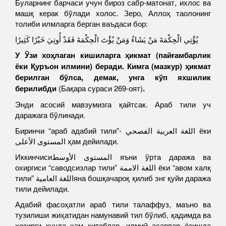
Буларнинг барчаси учун бироз сабр-матонат, ихлос ва
машқ керак бўлади холос. Зеро, Аллоҳ таолонинг
толиби илмларга берган ваъдаси бор:
يُؤْتِي الْحِكْمَةَ مَنْ يَشَاءُ وَمَنْ يُؤْتَ الْحِكْمَةَ فَقَدْ أُوتِيَ خَيْرًا كَثِيرًا
У Ўзи хоҳлаган кишиларга ҳикмат (пайғамбарлик
ёки Қуръон илмини) беради. Кимга (мазкур) ҳикмат
берилган бўлса, демак, унга кўп яхшилик
берилибди
(Бақара сураси 269-оят)
.
Энди асосий мавзумизга қайтсак. Араб тили уч
даражага бўлинади.
Биринчи “араб адабий тили”- اللغة العربية الفصحي ёки
المستوى الأعلى ҳам дейилади.
Иккинчисиالمستوى الأوسط яъни ўрта даража ва
охиргиси “саводсизлар тили” اللغة الاممة ёки “авом халқ
тили” اللغة العاميةяна бошқачароқ қилиб энг қуйи даража
тили дейилади.
Адабий фасоҳатли араб тили талаффуз, маъно ва
тузилиши жиҳатидан намунавий тил бўлиб, қадимда ва
ҳозирги кунда ҳам китоблар, илмий асарлар ёзишда