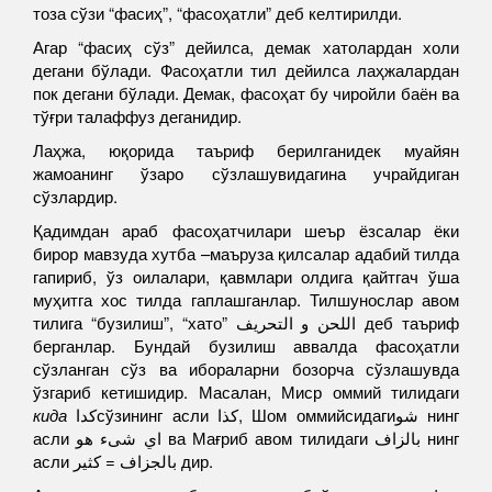
тоза сўзи “фасиҳ”, “фасоҳатли” деб келтирилди.
Агар “фасиҳ сўз” дейилса, демак хатолардан холи
дегани бўлади. Фасоҳатли тил дейилса лаҳжалардан
пок дегани бўлади. Демак, фасоҳат бу чиройли баён ва
тўғри талаффуз деганидир.
Лаҳжа, юқорида таъриф берилганидек муайян
жамоанинг ўзаро сўзлашувидагина учрайдиган
сўзлардир.
Қадимдан араб фасоҳатчилари шеър ёзсалар ёки
бирор мавзуда хутба –маъруза қилсалар адабий тилда
гапириб, ўз оилалари, қавмлари олдига қайтгач ўша
муҳитга хос тилда гаплашганлар. Тилшунослар авом
тилига “бузилиш”, “хато” اللحن و التحريف деб таъриф
берганлар. Бундай бузилиш аввалда фасоҳатли
сўзланган сўз ва ибораларни бозорча сўзлашувда
ўзгариб кетишидир. Масалан, Миср оммий тилидаги
кида
كداсўзининг асли كذا, Шом оммийсидагиشو нинг
асли اي شىء هو ва Мағриб авом тилидаги بالزاف нинг
асли بالجزاف = كثير дир.