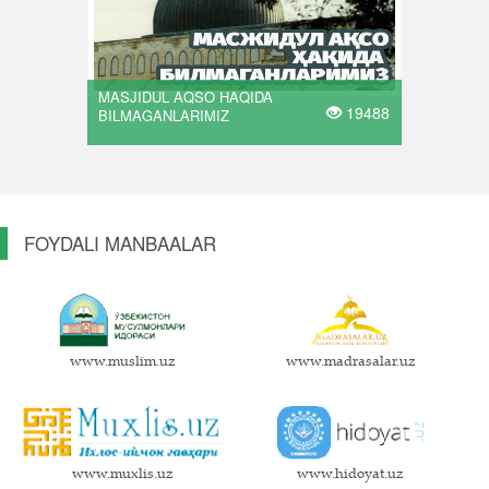
MASJIDUL AQSO HAQIDA
19488
BILMAGANLARIMIZ
FOYDALI MANBAALAR
www.muslim.uz
www.madrasalar.uz
www.muxlis.uz
www.hidoyat.uz