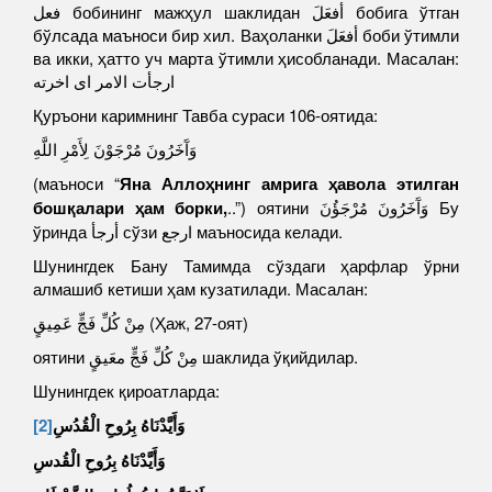
فعل бобининг мажҳул шаклидан أفعَلَ бобига ўтган
бўлсада маъноси бир хил. Ваҳоланки أفعَلَ боби ўтимли
ва икки, ҳатто уч марта ўтимли ҳисобланади. Масалан:
ارجأت الامر اى اخرته
Қуръони каримнинг Тавба сураси 106-оятида:
وَآَخَرُونَ مُرْجَوْنَ لِأَمْرِ اللَّهِ
(маъноси “
Яна Аллоҳнинг амрига ҳавола этилган
бошқалари ҳам борки,
..”) оятини وَآَخَرُونَ مُرْجَؤُنَ Бу
ўринда أرجأ сўзи ارجع маъносида келади.
Шунингдек Бану Тамимда сўздаги ҳарфлар ўрни
алмашиб кетиши ҳам кузатилади. Масалан:
مِنْ كُلِّ فَجٍّ عَمِيقٍ (Ҳаж, 27-оят)
оятини مِنْ كُلِّ فَجٍّ معَيقٍ шаклида ўқийдилар.
Шунингдек қироатларда:
[2]
وَأَيَّدْنَاهُ بِرُوحِ الْقُدُسِ
وَأَيَّدْنَاهُ بِرُوحِ الْقُ
د
سِ