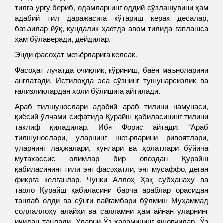
тилга урғу бериб, одамларнинг оддий сўзлашувини ҳам
адабий тил даражасига кўтариш керак десалар,
баъзилар йўқ, кундалик ҳаётда авом тилида гаплашса
ҳам бўлаверади, дейдилар.
Энди фасоҳат меъёрларига келсак.
Фасоҳат луғатда очиқлик, кўриниш, баён маъноларини
англатади. Истилоҳда эса сўзнинг тушунарсизлик ва
ғализликлардан холи бўлишига айтилади.
Араб тилшунослари адабий араб тилини намунаси,
қиёсий ўлчами сифатида Қурайш қабиласининг тилини
таклиф қиладилар. Ибн Форис айтади: “Араб
тилшунослари, уларнинг шеърларини ривоятлари,
уларнинг лаҳжалари, кунлари ва ҳолатлари бўйича
мутахассис олимлар бир овоздан Қурайш
қабиласининг тили энг фасоҳатли, энг мусаффо, деган
фикрга келганлар. Чунки Аллоҳ Ҳақ субҳанаҳу ва
таоло Қурайш қабиласини барча араблар орасидан
танлаб олди ва сўнги пайғамбари бўлмиш Муҳаммад
соллаллоҳу алайҳи ва салламни ҳам айнан уларнинг
ичидан танлади. Уларни Ўз ҳарамининг яшовчилар, Ўз