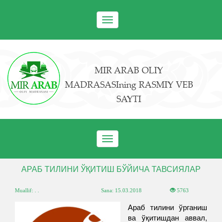
Toggle
navigation
MIR ARAB OLIY
MADRASASIning RASMIY VEB
SAYTI
Toggle
navigation
АРАБ ТИЛИНИ ЎҚИТИШ БЎЙИЧА ТАВСИЯЛАР
Muallif: . .
Sana:
15.03.2018
5763
Араб тилини ўрганиш
ва ўқитишдан аввал,