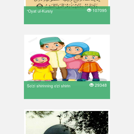
107095
“Oyat ul-Kursiy
29348
So'zi shirinning o'zi shirin