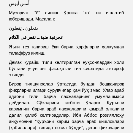
اُمسِ أبوسٍ
Музориат “ё” сининг ўрнига “то” ни ишлатиб
юборишади. Масалан:
يفعلون ـ تِفعلون
عجرفية ضبة ــ تقعر فى الكلام
Яъни тез гапириш ёки барча ҳарфларни ҳалқумдан
талаффуз қилиш.
Демак қурайш тили келтирилган нуқсонлардан холи
бўлгани учун энг фасоҳатли тил сифатида эътироф
этилди.
Бироқ тилшунослар ўртасида бундан бошқачароқ
фикрларни илгари сурувчилар ҳам йўқ эмас. Улар араб
адабий тили барча лаҳжаларнинг умумлашмаси
дейдилар. Сўзларини исботи ўлароқ Қуръони
каримнинг барча араб лаҳжаларини қамраб олганини
далил қилиб келтирадилар. Ибн Аббос розияллоҳу
анҳумонинг “Қуръони карим барча араб қишлоқлари
(қабилалари) тилида нозил бўлди”, деган фикрларини