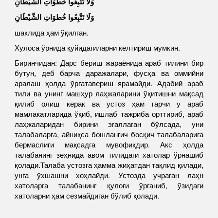
وَلَا تَتَّبِعُوا خُطُوَاتِ الشَّيْطَانِ
وَلَا تَتَّبِعُوا خُطوَاتِ الشَّيْطَانِ
шаклида ҳам ўқилган.
Хулоса ўрнида қуйидагиларни келтириш мумкин.
Биринчидан: Дарс бериш жараёнида араб тилини бир
бутун, деб барча даражалари, фусҳа ва оммийни
аралаш ҳолда ўргатавериш ярамайди. Адабий араб
тили ва унинг машҳур лаҳжаларини ўқитишни мақсад
қилиб олиш керак ва устоз ҳам гарчи у араб
мамлакатларида ўқиб, ишлаб тажриба орттириб, араб
лаҳжаларидан бирини эгаллаган бўлсада, уни
талабаларга, айниқса бошланғич босқич талабаларига
бермаслиги мақсадга мувофиқдир. Акс ҳолда
талабанинг зеҳнида авом тилидаги хатолар ўрнашиб
қолади.Талаба устозга ҳамма жиҳатдан тақлид қилади,
унга ўхшашни хоҳлайди. Устозда учраган лаҳн
хатоларга талабанинг қулоғи ўрганиб, ўзидаги
хатоларни ҳам сезмайдиган бўлиб қолади.