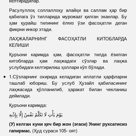
келтирадилар.
Расулуллоҳ соллаллоҳу алайҳи ва саллам ҳар бир
қабилага ўз тилларида мурожаат қилган эканлар. Бу
ҳам қурайш тилининг ёлғиз ўзи фасоҳатли деган
фикрни инкор этади.
ЛАҲЖАЛАРНИНГ ФАСОҲАТЛИ КИТОБЛАРДА
КЕЛИШИ
Қуръони каримда ҳам, фасоҳатли тилда ёзилган
китобларда ҳам лаҳжадаги сўзлар ва лаҳжа
услубидаги келтирилиш ҳоллари кўп бўлади.
1.Сўзларнинг охирида келадиган иллатли ҳарфларни
ташлаб юбориш. Бу услуб Ҳузайл қабиласининг
лаҳжасида қўлланилиб, ҳаракат билан чекланиш
дейилади.
Қуръони каримда:
يَوْمَ يَأْتِ لَا تَكَلَّمُ نَفْسٌ إِلَّا بِإِذْنِهِ
(У) келган куни ҳеч бир жон (эгаси) Унинг рухсатисиз
гапирмас.
(Ҳуд сураси 105- оят)