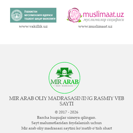
www.vakillik.uz
www.muslimaat.uz
MIR ARAB OLIY MADRASASINING RASMIY VEB
SAYTI
© 2017 - 2026
Barcha huquqlar ximoya qilingan.
Sayt ma`lumotlaridan foydalanish uchun
Mir arab oliy madrasasi saytini ko‘rsatib o‘tish shart