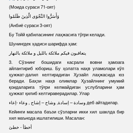
(Моида сураси 71-оят)
وَأَسَرُّوا النَّجْوَى الَّذِينَ ظَلَمُوا
(Анбиё сураси 3-оят)
Бу Тойй қабиласининг лаҳжасига тўғри келади.
Шунингдек ҳадиси шарифда ҳам:
يتعاقبون فيكم ملائكة بالليل و ملائكة بالنهار
3. Сўзнинг бошидаги касрали вовни ҳамзага
айлантириб юбориш. Бу ҳолатга наҳв уламолари кўп
ҳужжат-далил келтирадиган Ҳузайл лаҳжасида юз
беради. Баҳзи наҳв олимлар Ҳузайлнинг умумий
қоидаларига тўғри келмайдиган услубларини ҳам
ҳужжат қилиб келтираверадилар. Улар
وسادة – اِسادة, وشاح – اِشاح , وعاء -اِعاء деб айтадилар.
Кейинги масала баъзи сўзларни икки хил шаклда бир
хил маънода ишлатилиши. Масалан:
أخطأ - خطئ