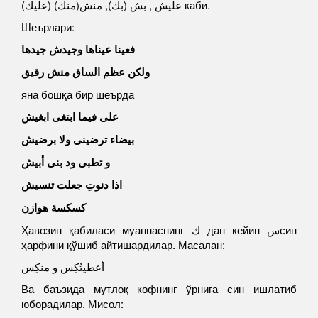
(عليك) عليش , بش (بك), منش(منك) каби.
Шеърлари:
فعينا عيناها وجيدش جيدها
ولكن عظم الساق منش رقيق
яна бошқа бир шеърда
على فيما ابتغى ابغيش
بيضاء ترضينى ولا برضيش
و تطبى ود بنى أبيش
اذا دنوتِ جعلت تنسيش
كسكسة هوازن
Ҳавозин қабиласи муаннаснинг ك дан кейин سсин
ҳарфини қўшиб айтишардилар. Масалан:
أعطيتُكِس و منكِس
Ва баъзида мутлоқ кофнинг ўрнига син ишлатиб
юборадилар. Мисол: