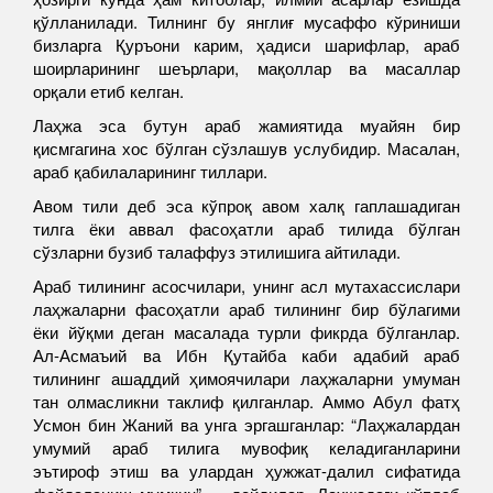
қўлланилади. Тилнинг бу янглиғ мусаффо кўриниши
бизларга Қуръони карим, ҳадиси шарифлар, араб
шоирларининг шеърлари, мақоллар ва масаллар
орқали етиб келган.
Лаҳжа эса бутун араб жамиятида муайян бир
қисмгагина хос бўлган сўзлашув услубидир. Масалан,
араб қабилаларининг тиллари.
Авом тили деб эса кўпроқ авом халқ гаплашадиган
тилга ёки аввал фасоҳатли араб тилида бўлган
сўзларни бузиб талаффуз этилишига айтилади.
Араб тилининг асосчилари, унинг асл мутахассислари
лаҳжаларни фасоҳатли араб тилининг бир бўлагими
ёки йўқми деган масалада турли фикрда бўлганлар.
Ал-Асмаъий ва Ибн Қутайба каби адабий араб
тилининг ашаддий ҳимоячилари лаҳжаларни умуман
тан олмасликни таклиф қилганлар. Аммо Абул фатҳ
Усмон бин Жаний ва унга эргашганлар: “Лаҳжалардан
умумий араб тилига мувофиқ келадиганларини
эътироф этиш ва улардан ҳужжат-далил сифатида