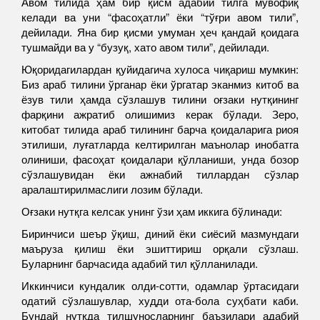
Авом тилида ҳам бир қисм адабий тилга мувофиқ
келади ва уни “фасоҳатли” ёки “тўғри авом тили”,
дейилади. Яна бир қисми умуман ҳеч қандай қоидага
тушмайди ва у “бузуқ, хато авом тили”, дейилади.
Юқоридагилардан қуйидагича хулоса чиқариш мумкин:
Биз араб тилини ўрганар ёки ўргатар эканмиз китоб ва
ёзув тили ҳамда сўзлашув тилини оғзаки нутқининг
фарқини ажратиб олишимиз керак бўлади. Зеро,
китобат тилида араб тилининг барча қоидаларига риоя
этилиши, луғатларда келтирилган маънолар инобатга
олиниши, фасоҳат қоидалари қўлланиши, унда бозор
сўзлашувидан ёки ажнабий тиллардан сўзлар
аралаштирилмаслиги лозим бўлади.
Оғзаки нутқга келсак унинг ўзи ҳам иккига бўлинади:
Биринчиси шеър ўқиш, диний ёки сиёсий мазмундаги
маъруза қилиш ёки эшиттириш орқали сўзлаш.
Буларнинг барчасида адабий тил қўлланилади.
Иккинчиси кундалик олди-сотти, одамлар ўртасидаги
одатий сўзлашувлар, худди ота-бола суҳбати каби.
Бундай нутқда тилшуносларнинг баъзилари адабий