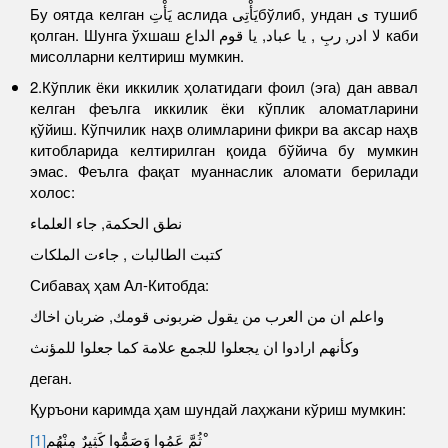
Бу оятда келган يَأْتِ аслида يَأْتِىбўлиб, ундан ى тушиб
қолган. Шунга ўхшаш لا ادر, ربِ , يا عباد, يا قوم الداع каби
мисолларни келтириш мумкин.
2.Кўплик ёки иккилик ҳолатидаги фоил (эга) дан аввал
келган феълга иккилик ёки кўплик аломатларини
қўйиш. Кўпчилик наҳв олимларини фикри ва аксар наҳв
китобларида келтирилган қоида бўйича бу мумкин
эмас. Феълга фақат муаннаслик аломати берилади
холос:
نطق الحكمة, جاء العلماء
كتبت الطالبات , جاءت الملكات
Сибаваҳ ҳам Ал-Китобда:
واعلم ان من العرب من يقول ضربونى قومك, ضربان اخاك
وكأنهم ارادوا ان يجعلوا للجمع علامة كما جعلوا للمؤنث
деган.
Қуръони каримда ҳам шундай лаҳжани кўриш мумкин:
[1]
ثُمَّ عَمُوا وَصَمُّوا كَثِيرٌ مِنْهُم