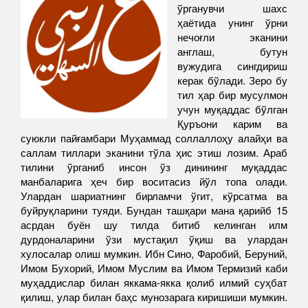
ўрганувчи шахс
ҳаётида унинг ўрни
нечоғли эканини
англаш, бутун
вужудига сингдириш
керак бўлади. Зеро бу
тил ҳар бир мусулмон
учун муқаддас бўлган
Қуръони карим ва
суюкли пайғамбари Муҳаммад соллаллоҳу алайҳи ва
саллам тиллари эканини тўла ҳис этиш лозим. Араб
тилини ўрганиб инсон ўз динининг муқаддас
манбаларига ҳеч бир воситасиз йўл топа олади.
Улардан шариатнинг бирламчи ўгит, кўрсатма ва
буйруқларини туяди. Бундан ташқари мана қарийб 15
асрдан буён шу тилда битиб келинган илм
дурдоналарини ўзи мустақил ўқиш ва улардан
хулосалар олиш мумкин. Ибн Сино, Фаробий, Беруний,
Имом Бухорий, Имом Муслим ва Имом Термизий каби
муҳаддислар билан яккама-якка қолиб илмий суҳбат
қилиш, улар билан баҳс мунозарага киришиши мумкин.