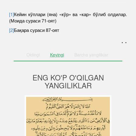
[1]
Кейин кўплари (яна) «кўр» ва «кар» бўлиб олдилар.
(Моида сураси 71-оят)
[2]
Бақара сураси 87-оят
. .
Oldingi
Keyingi
Barcha
yangiliklar
ENG KO'P O'QILGAN
YANGILIKLAR