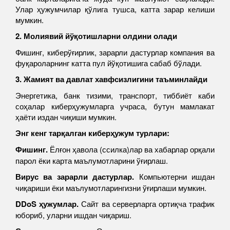
Улар ҳужумчилар қўлига тушса, катта зарар келиши
мумкин.
2. Молиявий йўқотишларни олдини олади
Фишинг, киберўғирлик, зарарли дастурлар компания ва
фуқароларнинг катта пул йўқотишига сабаб бўлади.
3. Жамият ва давлат хавфсизлигини таъминлайди
Энергетика, банк тизими, транспорт, тиббиёт каби
соҳалар киберҳужумларга учраса, бутун мамлакат
ҳаёти издан чиқиши мумкин.
Энг кенг тарқалган киберҳужум турлари
:
Фишинг.
Ёлғон ҳавола (ссилка)лар ва хабарлар орқали
парол ёки карта маълумотларини ўғирлаш.
Вирус ва зарарли дастурлар.
Компьютерни ишдан
чиқариши ёки маълумотларингизни ўғирлаши мумкин.
DDoS ҳужумлар.
Сайт ва серверларга ортиқча трафик
юбориб, уларни ишдан чиқариш.