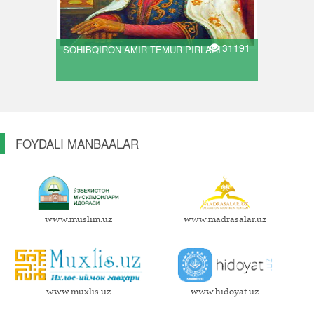
31191
SOHIBQIRON AMIR TEMUR PIRLARI
FOYDALI MANBAALAR
www.muslim.uz
www.madrasalar.uz
www.muxlis.uz
www.hidoyat.uz