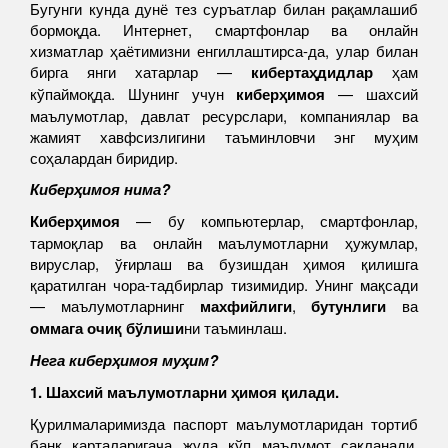
Бугунги кунда дунё тез суръатлар билан рақамлашиб
бормоқда. Интернет, смартфонлар ва онлайн
хизматлар ҳаётимизни енгиллаштирса-да, улар билан
бирга янги хатарлар —
кибертаҳдидлар
ҳам
кўпаймоқда. Шунинг учун
киберҳимоя
— шахсий
маълумотлар, давлат ресурслари, компаниялар ва
жамият хавфсизлигини таъминловчи энг муҳим
соҳалардан биридир.
Киберҳимоя нима?
Киберҳимоя
— бу компьютерлар, смартфонлар,
тармоқлар ва онлайн маълумотларни ҳужумлар,
вируслар, ўғирлаш ва бузишдан ҳимоя қилишга
қаратилган чора-тадбирлар тизимидир. Унинг мақсади
— маълумотларнинг
махфийлиги
,
б
у
тунлиги
ва
оммага очиқ бўлиши
ни таъминлаш.
Нега киберҳимоя муҳим?
1. Шахсий маълумотларни ҳимоя қилади
.
Қурилмаларимизда паспорт маълумотларидан тортиб
банк карталаригача жуда кўп маълумот сақланади.