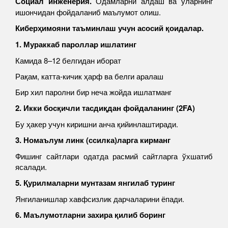
Социал инженерия
.
Одамларни алдаш ва уларнинг
ишончидан фойдаланиб маълумот олиш.
Киберҳимояни таъминлаш учун асосий қоидалар
.
1.
Мураккаб
пароллар ишлатинг
Камидa 8–12 белгидан иборат
Рақам, катта-кичик ҳарф ва белги аралаш
Бир хил паролни бир неча жойда ишлатманг
2. Икки босқичли тасдиқдан фойдаланинг (2FA)
Бу ҳакер учун киришни анча қийинлаштиради.
3
. Номаълум
линк (
ссилка
)
ларга
кирманг
Фишинг сайтлари одатда расмий сайтларга ўхшатиб
ясалади.
5. Қурилмаларни мунтазам янгилаб туринг
Янгиланишлар хавфсизлик дарчаларини ёпади.
6. Маълумотларни захира қилиб боринг