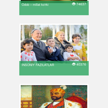
74637
Odob – millat ko'rki
40376
INSONIY FAZILATLAR