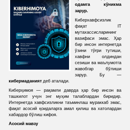
одамга кўникма
зарур
.
Киберхавфсизлик
фақат IT
мутахассисларининг
вазифаси эмас. Ҳар
бир инсон интернетда
ўзини тўғри тутиши,
хавфни олдиндан
сезиши ва маълумотга
жавобгар бўлиши
зарур. Бу —
кибермаданият
деб аталади.
Киберҳимоя — рақамли даврда ҳар бир инсон ва
ташкилот учун энг муҳим талаблардан биридир.
Интернетда хавфсизликни таъминлаш мураккаб эмас,
фақат асосий қоидаларга амал қилиш ва хатолардан
хабардор бўлиш кифоя.
Асосий мавзу