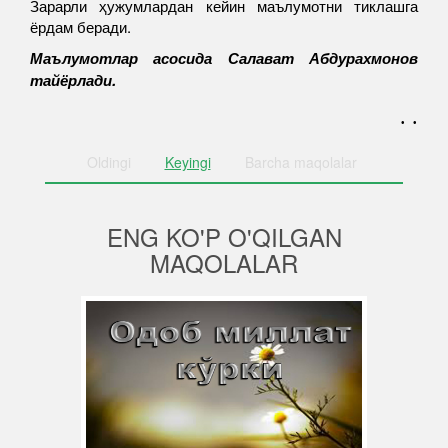
Зарарли ҳужумлардан кейин маълумотни тиклашга
ёрдам беради.
Маълумотлар асосида Салават Абдурахмонов
тайёрлади.
. .
Oldingi
Keyingi
Barcha
maqolalar
ENG KO'P O'QILGAN
MAQOLALAR