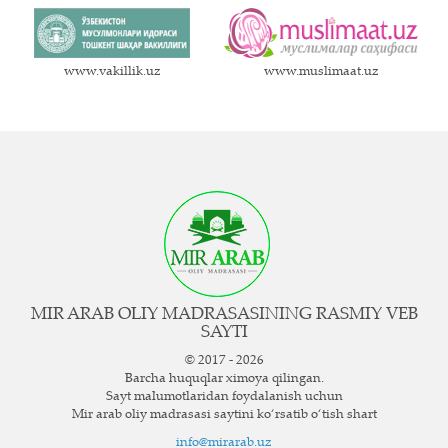
www.vakillik.uz
www.muslimaat.uz
MIR ARAB OLIY MADRASASINING RASMIY VEB
SAYTI
© 2017 - 2026
Barcha huquqlar ximoya qilingan.
Sayt ma`lumotlaridan foydalanish uchun
Mir arab oliy madrasasi saytini ko‘rsatib o‘tish shart
info@mirarab.uz