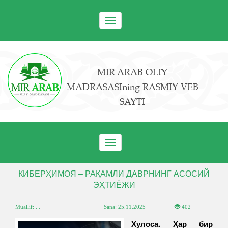
Toggle
navigation
MIR ARAB OLIY
MADRASASIning RASMIY VEB
SAYTI
Toggle
navigation
КИБЕРҲИМОЯ – РАҚАМЛИ ДАВРНИНГ АСОСИЙ
ЭҲТИЁЖИ
Muallif: . .
Sana:
25.11.2025
402
Хулоса.
Ҳар бир