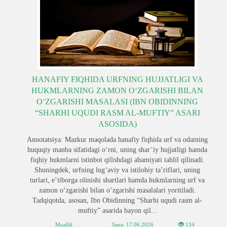
HANAFIY FIQHIDA URFNING HUJJATLIGI VA
HUKMLARNING ZAMON O‘ZGARISHI BILAN
O‘ZGARISHI MASALASI (IBN OBIDINNING
“SHARHI UQUDI RASM AL-MUFTIY” ASARI
ASOSIDA)
Annotatsiya: Mazkur maqolada hanafiy fiqhida urf va odatning
huquqiy manba sifatidagi o‘rni, uning shar’iy hujjatligi hamda
fiqhiy hukmlarni istinbot qilishdagi ahamiyati tahlil qilinadi.
Shuningdek, urfning lug‘aviy va istilohiy ta’riflari, uning
turlari, e’tiborga olinishi shartlari hamda hukmlarning urf va
zamon o‘zgarishi bilan o‘zgarishi masalalari yoritiladi.
Tadqiqotda, asosan, Ibn Obidinning “Sharhi uqudi rasm al-
muftiy” asarida bayon qil...
Muallif: . .
Sana:
17.06.2026
134