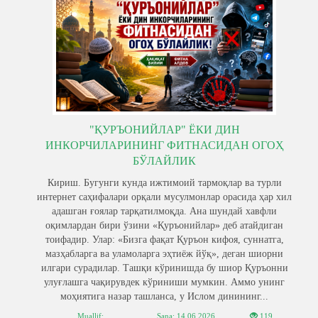
"ҚУРЪОНИЙЛАР" ЁКИ ДИН
ИНКОРЧИЛАРИНИНГ ФИТНАСИДАН ОГОҲ
БЎЛАЙЛИК
Кириш. Бугунги кунда ижтимоий тармоқлар ва турли
интернет саҳифалари орқали мусулмонлар орасида ҳар хил
адашган ғоялар тарқатилмоқда. Ана шундай хавфли
оқимлардан бири ўзини «Қуръонийлар» деб атайдиган
тоифадир. Улар: «Бизга фақат Қуръон кифоя, суннатга,
мазҳабларга ва уламоларга эҳтиёж йўқ», деган шиорни
илгари сурадилар. Ташқи кўринишда бу шиор Қуръонни
улуғлашга чақирувдек кўриниши мумкин. Аммо унинг
моҳиятига назар ташланса, у Ислом динининг...
Muallif: . .
Sana:
14.06.2026
119