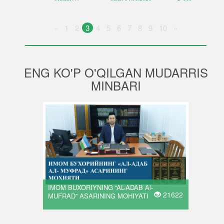
«
1
2
3
4
5
6
7
8
9
10
»
ENG KO'P O'QILGAN MUDARRIS
MINBARI
IMOM BUXORIYNING “AL-ADAB Al-
21622
MUFRAD” ASARINING MOHIYATI