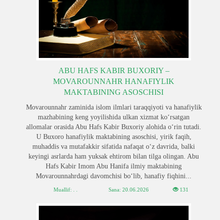
ABU HAFS KABIR BUXORIY –
MOVAROUNNAHR HANAFIYLIK
MAKTABINING ASOSCHISI
Movarounnahr zaminida islom ilmlari taraqqiyoti va hanafiylik
mazhabining keng yoyilishida ulkan xizmat ko‘rsatgan
allomalar orasida Abu Hafs Kabir Buxoriy alohida o‘rin tutadi.
U Buxoro hanafiylik maktabining asoschisi, yirik faqih,
muhaddis va mutafakkir sifatida nafaqat o‘z davrida, balki
keyingi asrlarda ham yuksak ehtirom bilan tilga olingan. Abu
Hafs Kabir Imom Abu Hanifa ilmiy maktabining
Movarounnahrdagi davomchisi bo‘lib, hanafiy fiqhini...
Muallif: . .
Sana:
20.06.2026
131