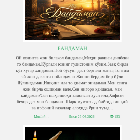
БАНДАМАН
Ой юзингга жон билакол бандаман,Меҳри равшан дилбеки
то бандаман.Кўргали юзинг гулистоним кўзим,Завқ бирла
кўз кутар хандоман.Пой бўсунг даст бергали манга,Топтим
эй жон давлати пойандаман.Жонни бердим бир йўли
йўлингдаман,Ишқинг ила то қиёмат зиндаман.Мен сенга
жон бирла ошиқман вале,Сен нигоро қайдасан, ман
қайдаман?Сен шаҳаншоҳи замонсан ҳусн ила,Хофизи
бечорадек ман бандаман. Шарқ мумтоз адабиётида ишқий
ва ирфоний ғазаллар алоҳида ўрин тутад...
Muallif: . .
Sana:
29.06.2026
153