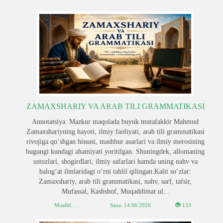
ZAMAXSHARIY VA ARAB TILI GRAMMATIKASI
Annotatsiya: Mazkur maqolada buyuk mutafakkir Mahmud
Zamaxshariyning hayoti, ilmiy faoliyati, arab tili grammatikasi
rivojiga qo‘shgan hissasi, mashhur asarlari va ilmiy merosining
bugungi kundagi ahamiyati yoritilgan. Shuningdek, allomaning
ustozlari, shogirdlari, ilmiy safarlari hamda uning nahv va
balog‘at ilmlaridagi o‘rni tahlil qilingan.Kalit so‘zlar:
Zamaxshariy, arab tili grammatikasi, nahv, sarf, tafsir,
Mufassal, Kashshof, Muqaddimat ul...
Muallif: . .
Sana:
14.06.2026
133