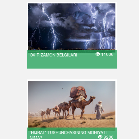
11006
OXIR ZAMON BELGILARI
“HIJRAT” TUSHUNCHASINING MOHIYATI
9288
NIMA?