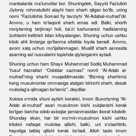
manbalarda ma’lumotlar bor. Shuningdek, Sayyid Fazlulloh
Jiyloniy rohmatullohi alayhi ham sharh qilgan bo‘lib, uning
nomi “Fazlullohis Somad fiy tavziyhi “Al-Adabal-mufrad”dir.
Ammo, u ham to‘laqonli sharh emas edi. Balki, shorih
roviylarning tarjimayi holi, ba’zi tushunarsiz hadislarning
izohlarini keltirish bilan kifoyalangan. Shuning uchun ushbu
kitob ahli ilmlarga qo‘llanma sifatida foyda beradi. Ammo,
avom xalq uchun mo‘ljallanmagan. Muallif sharh asnosida
asarning asl nusxalarini topishda qiylanganini aytadi.
Shuning uchun ham Shayx Muhammad Sodiq Muhammad
Yusuf hazratlari “Odoblar xazinasi” nomli “Al-Adab al-
mufrad”ning sharhi muqaddimasida: “Bizning sharhimiz
keng musulmonlar ommasiga atalgan birinchi sharh, desak
mubolag’a qilmagan bo‘lamiz”, deydilar.
Xulosa o‘rnida shuni aytish kerakki, imom Buxoriyning “Al-
Adab al-mufrad” asari musulmon kishi xulqlanishi kerak
bo‘lgan barcha odob-axloqlar jamlanmasidan iborat kitobdir.
Shunday ekan, har bir mo‘min-musulmon kishi ushbu
kitobni nafaqat mutolaa qilishi, balki, uni o‘zlashtirib,
hayotiga tatbiq qilishi kerak bo‘ladi. Alloh taolo imom