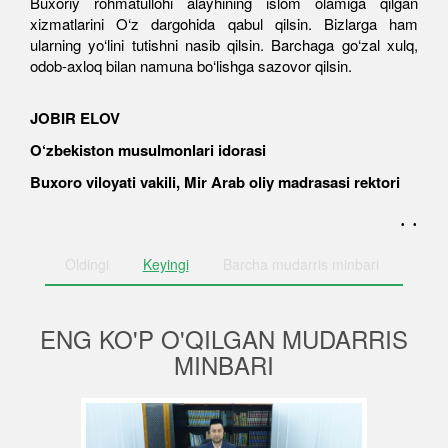
Buxoriy rohmatullohi alayhining islom olamiga qilgan
xizmatlarini O‘z dargohida qabul qilsin. Bizlarga ham
ularning yo‘lini tutishni nasib qilsin. Barchaga go‘zal xulq,
odob-axloq bilan namuna bo‘lishga sazovor qilsin.
JOBIR ELOV
O‘zbekiston musulmonlari idorasi
Buxoro viloyati vakili, Mir Arab oliy madrasasi rektori
. .
Oldingi
Keyingi
Barcha
mudarris minbari
ENG KO'P O'QILGAN MUDARRIS
MINBARI