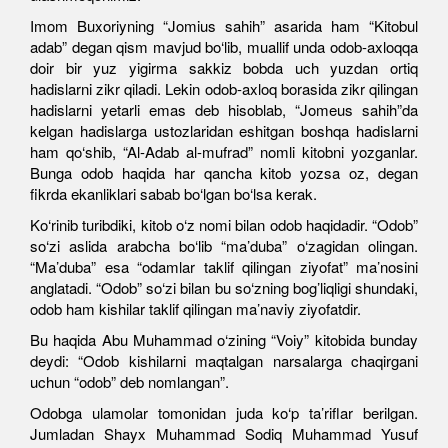
Imom Buxoriyning “Jomius sahih” asarida ham “Kitobul
adab” degan qism mavjud bo‘lib, muallif unda odob-axloqqa
doir bir yuz yigirma sakkiz bobda uch yuzdan ortiq
hadislarni zikr qiladi. Lekin odob-axloq borasida zikr qilingan
hadislarni yetarli emas deb hisoblab, “Jomeus sahih”da
kelgan hadislarga ustozlaridan eshitgan boshqa hadislarni
ham qo‘shib, “Al-Adab al-mufrad” nomli kitobni yozganlar.
Bunga odob haqida har qancha kitob yozsa oz, degan
fikrda ekanliklari sabab bo‘lgan bo‘lsa kerak.
Ko‘rinib turibdiki, kitob o‘z nomi bilan odob haqidadir. “Odob”
so‘zi aslida arabcha bo‘lib “ma’duba” o‘zagidan olingan.
“Ma’duba” esa “odamlar taklif qilingan ziyofat” ma’nosini
anglatadi. “Odob” so‘zi bilan bu so‘zning bog’liqligi shundaki,
odob ham kishilar taklif qilingan ma’naviy ziyofatdir.
Bu haqida Abu Muhammad o‘zining “Voiy” kitobida bunday
deydi: “Odob kishilarni maqtalgan narsalarga chaqirgani
uchun “odob” deb nomlangan”.
Odobga ulamolar tomonidan juda ko‘p ta’riflar berilgan.
Jumladan Shayx Muhammad Sodiq Muhammad Yusuf