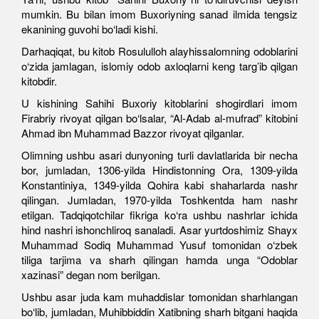
mumkin. Bu bilan imom Buxoriyning sanad ilmida tengsiz
ekanining guvohi bo‘ladi kishi.
Darhaqiqat, bu kitob Rosululloh alayhissalomning odoblarini
o‘zida jamlagan, islomiy odob axloqlarni keng targ’ib qilgan
kitobdir.
U kishining Sahihi Buxoriy kitoblarini shogirdlari imom
Firabriy rivoyat qilgan bo‘lsalar, “Al-Adab al-mufrad” kitobini
Ahmad ibn Muhammad Bazzor rivoyat qilganlar.
Olimning ushbu asari dunyoning turli davlatlarida bir necha
bor, jumladan, 1306-yilda Hindistonning Ora, 1309-yilda
Konstantiniya, 1349-yilda Qohira kabi shaharlarda nashr
qilingan. Jumladan, 1970-yilda Toshkentda ham nashr
etilgan. Tadqiqotchilar fikriga ko‘ra ushbu nashrlar ichida
hind nashri ishonchliroq sanaladi. Asar yurtdoshimiz Shayx
Muhammad Sodiq Muhammad Yusuf tomonidan o‘zbek
tiliga tarjima va sharh qilingan hamda unga “Odoblar
xazinasi” degan nom berilgan.
Ushbu asar juda kam muhaddislar tomonidan sharhlangan
bo‘lib, jumladan, Muhibbiddin Xatibning sharh bitgani haqida