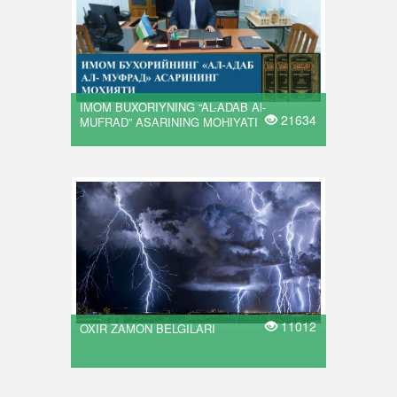
IMOM BUXORIYNING “AL-ADAB Al-
21634
MUFRAD” ASARINING MOHIYATI
11012
OXIR ZAMON BELGILARI