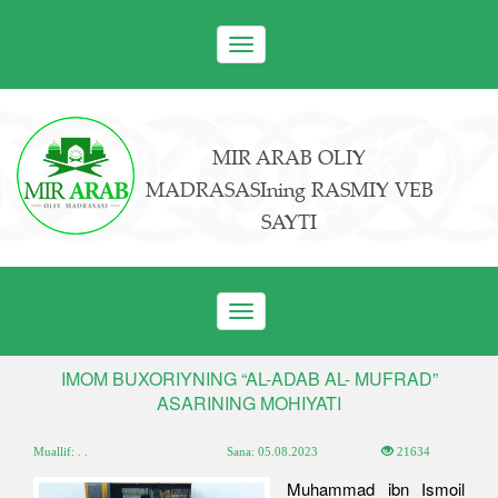
Toggle
navigation
MIR ARAB OLIY
MADRASASIning RASMIY VEB
SAYTI
Toggle
navigation
IMOM BUXORIYNING “AL-ADAB AL- MUFRAD”
ASARINING MOHIYATI
Muallif: . .
Sana:
05.08.2023
21634
Muhammad ibn Ismoil