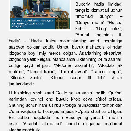
Buxoriy hadis ilmidagi
tengsiz xizmatlari uchun
“Imomud dunyo” –
“Dunyo imomi”, “Hofizul
kabir” – “Ulug‘ hofiz”,
“Amirul mo‘minin fil
hadis” – “Hadis ilmida mo‘minlarning amiri” nomlariga
sazovor bo‘lgan zotdir. Ushbu buyuk muhaddis olimdan
bizgacha boy ilmiy meros qolgan. Asarlarining aksariyati
bizgacha yetib kelgan. Manbalarda u kishining 24 ta asarlari
borligi qayd etilgan. “Al-Jome as-sahih”, “Al-adab al-
mufrad”, “Tarixul kabir”, “Tarixul avsat”, “Tarixus sag‘ir”,
“Kitobuz zuafo”, “Kitobus sunan fil fiqh” shular
jumlasidandir.
U kishining shoh asari “Al-Jome as-sahih” bo‘lib, Qur’oni
karimdan keyingi eng buyuk kitob deya e’tirof etilgan.
Shuning uchun ham ushbu kitobga muhaddislar tomonidan
o‘sha vaqtdan to hozirgacha juda ko‘plab sharhlar bitilgan.
Biz ushbu maqolada imom Buxoriyning yana bir muhim
asari “Al-adab al-mufrad” haqida qisqacha ma’lumot
ulashmoqchimiz.