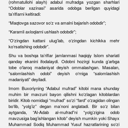
(rohmatullohi alayh) adabul mufradga yozgan sharhlari
“Odoblar xazinasi” asarida odobga berilgan quyidagi
ta’riflarni keltiradi:
“Maqtovga sazovor so‘z va amalni bajarish odobdir”;
“Karamli axloqlarni ushlash odobdir”;
“O‘zingdan kattani ulug’lab, o‘zingdan kichikka mehr
ko‘rsatishing odobdir”.
Shu va boshqa ta’riflar jamlanmasi haqiqiy Islom shariati
qanday ekanini ifodalaydi. Odobni hozirgi kunda g’arbga
tobe o‘laroq madaniyat deyish ommalashgan. Masalan,
“salomlashish odobi” deyish o‘rniga “salomlashish
madaniyati” deyiladi.
Imom Buxoriyning “Adabul mufrad” kitobi mana shunday
muhim bir mavzuni bayon qilishni ko‘zlagan kitoblardan
biridir. Kitob nomidagi “mufrad” so‘zi “fard” o‘zagidan olingan
bo‘lib, “yolg’iz” degan ma’noni anglatadi. Bir so‘z bilan
aytganda, “Al-Adab al-mufrad”ni “yolg’zigina odob
mavzusiga bag’ishlangan kitob” deyish mumkin yoki Shayx
Muhammad Sodiq Muhammad Yusuf hazratlarining so‘zi