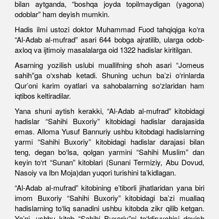
bilan aytganda, “boshqa joyda topilmaydigan (yagona)
odoblar” ham deyish mumkin.
Hadis ilmi ustozi doktor Muhammad Fuod tahqiqiga ko‘ra
“Al-Adab al-mufrad” asari 644 bobga ajratilib, ularga odob-
axloq va ijtimoiy masalalarga oid 1322 hadislar kiritilgan.
Asarning yozilish uslubi muallifning shoh asari “Jomeus
sahih”ga o‘xshab ketadi. Shuning uchun ba’zi o‘rinlarda
Qur’oni karim oyatlari va sahobalarning so‘zlaridan ham
iqtibos keltiradilar.
Yana shuni aytish kerakki, “Al-Adab al-mufrad” kitobidagi
hadislar “Sahihi Buxoriy” kitobidagi hadislar darajasida
emas. Alloma Yusuf Bannuriy ushbu kitobdagi hadislarning
yarmi “Sahihi Buxoriy” kitobidagi hadislar darajasi bilan
teng, degan bo‘lsa, qolgan yarmini “Sahihi Muslim” dan
keyin to‘rt “Sunan” kitoblari (Sunani Termiziy, Abu Dovud,
Nasoiy va Ibn Moja)dan yuqori turishini ta’kidlagan.
“Al-Adab al-mufrad” kitobining e’tiborli jihatlaridan yana biri
imom Buxoriy “Sahihi Buxoriy” kitobidagi ba’zi muallaq
hadislarning to‘liq sanadini ushbu kitobda zikr qilib ketgan.
Ya’ni, ushbu kitob “Sahihi Buxoriy”ni to‘ldiruvchisi deyish