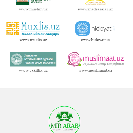
www.muslim.uz
www.madrasalar.uz
www.muxlis.uz
www.hidoyat.uz
www.vakillik.uz
www.muslimaat.uz