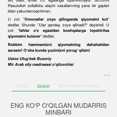
Rasululloh sollallohu alayhi vasallamning yana bir gaplari
bilan yakunlamoqchiman.
U zot: "
Omonatlar zoye qilinganda qiyomatni kut
“
dedilar. Shunda: ”Ular qanday zoye qilinadi?“ deyishdi. U
zot: ”
Ishlar oʻz egasidan boshqalarga topshirilsa
qiyomatni kutaver
" dedilar.
Robbim hammamizni qiyomatning dahshatidan
asrasin! Oʻsha kunda yuzimizni yorugʻ qilsin!
Ustoz Ulugʻbek Buxoriy
Mir Arab oliy madrasasi oʻqituvchisi
. .
Oldingi
Keyingi
Barcha
mudarris minbari
ENG KO'P O'QILGAN MUDARRIS
MINBARI