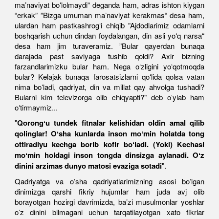
maʼnaviyat boʻlolmaydi“ deganda ham, adras ishton kiygan
“erkak” ”Bizga umuman maʼnaviyat kerakmas“ desa ham,
ulardan ham pastkashrogʻi chiqib ”Ajdodlarimiz odamlarni
boshqarish uchun dindan foydalangan, din asli yoʻq narsa“
desa ham jim turaveramiz. ”Bular qayerdan bunaqa
darajada past saviyaga tushib qoldi? Axir bizning
farzandlarimizku bular ham. Nega oʻzligini yoʻqotmoqda
bular? Kelajak bunaqa farosatsizlarni qoʻlida qolsa vatan
nima boʻladi, qadriyat, din va millat qay ahvolga tushadi?
Bularni kim televizorga olib chiqyapti?" deb oʻylab ham
oʻtirmaymiz...
"
Qorongʻu tundek fitnalar kelishidan oldin amal qilib
qolinglar! Oʻsha kunlarda inson moʻmin holatda tong
ottiradiyu kechga borib kofir boʻladi. (Yoki) Kechasi
moʻmin holdagi inson tongda dinsizga aylanadi. Oʻz
dinini arzimas dunyo matosi evaziga sotadi
".
Qadriyatga va oʻsha qadriyatlarimizning asosi boʻlgan
dinimizga qarshi fikriy hujumlar ham juda avj olib
borayotgan hozirgi davrimizda, baʼzi musulmonlar yoshlar
oʻz dinini bilmagani uchun tarqatilayotgan xato fikrlar