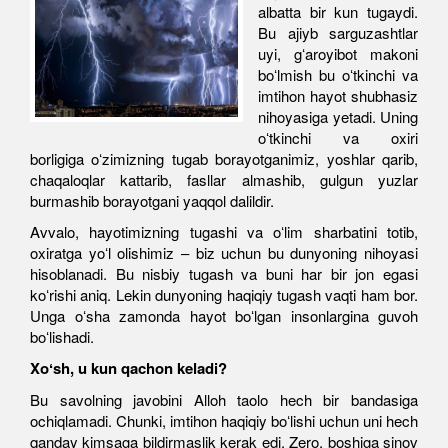
albatta bir kun tugaydi.
Bu ajiyb sarguzashtlar
uyi, gʻaroyibot makoni
boʻlmish bu oʻtkinchi va
imtihon hayot shubhasiz
nihoyasiga yetadi. Uning
oʻtkinchi va oxiri
borligiga oʻzimizning tugab borayotganimiz, yoshlar qarib,
chaqaloqlar kattarib, fasllar almashib, gulgun yuzlar
burmashib borayotgani yaqqol dalildir.
Avvalo, hayotimizning tugashi va oʻlim sharbatini totib,
oxiratga yoʻl olishimiz – biz uchun bu dunyoning nihoyasi
hisoblanadi. Bu nisbiy tugash va buni har bir jon egasi
koʻrishi aniq. Lekin dunyoning haqiqiy tugash vaqti ham bor.
Unga oʻsha zamonda hayot boʻlgan insonlargina guvoh
boʻlishadi.
Xoʻsh, u kun qachon keladi?
Bu savolning javobini Alloh taolo hech bir bandasiga
ochiqlamadi. Chunki, imtihon haqiqiy boʻlishi uchun uni hech
qanday kimsaga bildirmaslik kerak edi. Zero, boshiga sinov