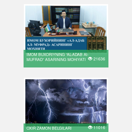
IMOM BUXORIYNING “AL-ADAB Al-
21636
MUFRAD” ASARINING MOHIYATI
11016
OXIR ZAMON BELGILARI