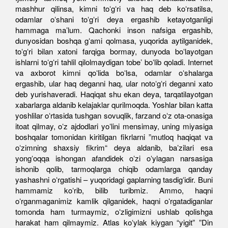
mashhur qilinsa, kimni toʻgʻri va haq deb koʻrsatilsa,
odamlar oʻshani toʻgʻri deya ergashib ketayotganligi
hammaga maʼlum. Qachonki inson nafsiga ergashib,
dunyosidan boshqa gʻami qolmasa, yuqorida aytilganidek,
toʻgʻri bilan xatoni farqiga bormay, dunyoda boʻlayotgan
ishlarni toʻgʻri tahlil qilolmaydigan tobeʼ boʻlib qoladi. Internet
va axborot kimni qoʻlida boʻlsa, odamlar oʻshalarga
ergashib, ular haq deganni haq, ular notoʻgʻri deganni xato
deb yurishaveradi. Haqiqat shu ekan deya, tarqatilayotgan
xabarlarga aldanib kelajaklar qurilmoqda. Yoshlar bilan katta
yoshlilar oʻrtasida tushgan sovuqlik, farzand oʻz ota-onasiga
itoat qilmay, oʻz ajdodlari yoʻlini mensimay, uning miyasiga
boshqalar tomonidan kiritilgan fikrlarni ”mutloq haqiqat va
oʻzimning shaxsiy fikrim“ deya aldanib, baʼzilari esa
yongʻoqqa ishongan afandidek oʻzi oʻylagan narsasiga
ishonib qolib, tarmoqlarga chiqib odamlarga qanday
yashashni oʻrgatishi – yuqoridagi gaplarning tasdigʻidir. Buni
hammamiz koʻrib, bilib turibmiz. Ammo, haqni
oʻrganmaganimiz kamlik qilganidek, haqni oʻrgatadiganlar
tomonda ham turmaymiz, oʻzligimizni ushlab qolishga
harakat ham qilmaymiz. Atlas koʻylak kiygan “yigit” ”Din