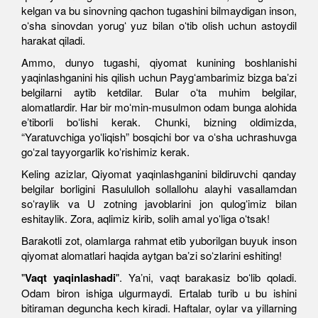
kelgan va bu sinovning qachon tugashini bilmaydigan inson,
oʻsha sinovdan yorugʻ yuz bilan oʻtib olish uchun astoydil
harakat qiladi.
Ammo, dunyo tugashi, qiyomat kunining boshlanishi
yaqinlashganini his qilish uchun Paygʻambarimiz bizga baʼzi
belgilarni aytib ketdilar. Bular oʻta muhim belgilar,
alomatlardir. Har bir moʻmin-musulmon odam bunga alohida
eʼtiborli boʻlishi kerak. Chunki, bizning oldimizda,
“Yaratuvchiga yoʻliqish” bosqichi bor va oʻsha uchrashuvga
goʻzal tayyorgarlik koʻrishimiz kerak.
Keling azizlar, Qiyomat yaqinlashganini bildiruvchi qanday
belgilar borligini Rasululloh sollallohu alayhi vasallamdan
soʻraylik va U zotning javoblarini jon qulogʻimiz bilan
eshitaylik. Zora, aqlimiz kirib, solih amal yoʻliga oʻtsak!
Barakotli zot, olamlarga rahmat etib yuborilgan buyuk inson
qiyomat alomatlari haqida aytgan baʼzi soʻzlarini eshiting!
"
Vaqt yaqinlashadi
". Yaʼni, vaqt barakasiz boʻlib qoladi.
Odam biron ishiga ulgurmaydi. Ertalab turib u bu ishini
bitiraman deguncha kech kiradi. Haftalar, oylar va yillarning