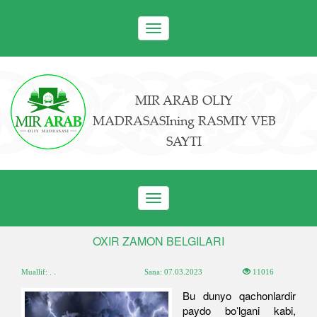
Toggle
navigation
MIR ARAB OLIY
MADRASASIning RASMIY VEB
SAYTI
Toggle
navigation
OXIR ZAMON BELGILARI
Muallif: . .
Sana:
07.03.2023
11016
Bu dunyo qachonlardir
paydo boʻlgani kabi,