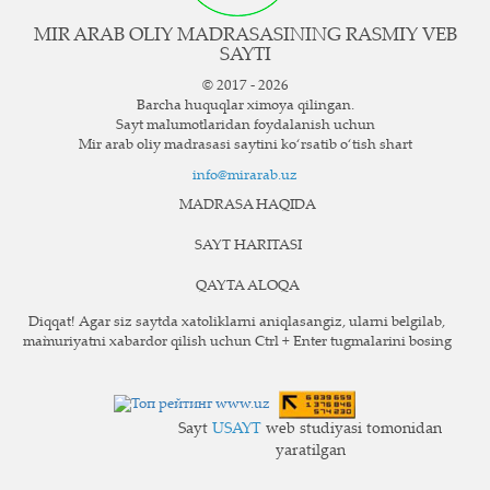
MIR ARAB OLIY MADRASASINING RASMIY VEB
SAYTI
© 2017 - 2026
Barcha huquqlar ximoya qilingan.
Sayt ma`lumotlaridan foydalanish uchun
Mir arab oliy madrasasi saytini ko‘rsatib o‘tish shart
info@mirarab.uz
MADRASA HAQIDA
SAYT HARITASI
QAYTA ALOQA
Diqqat! Agar siz saytda xatoliklarni aniqlasangiz, ularni belgilab,
ma`muriyatni xabardor qilish uchun Ctrl + Enter tugmalarini bosing
Sayt
USAYT
web studiyasi tomonidan
yaratilgan