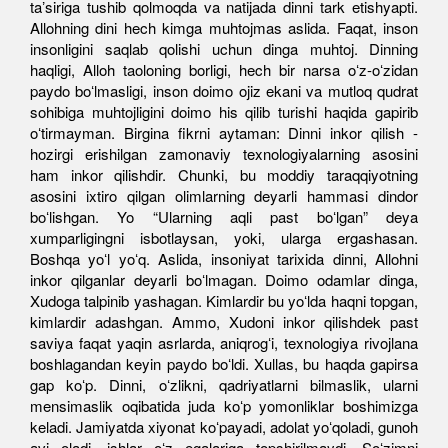
taʼsiriga tushib qolmoqda va natijada dinni tark etishyapti.
Allohning dini hech kimga muhtojmas aslida. Faqat, inson
insonligini saqlab qolishi uchun dinga muhtoj. Dinning
haqligi, Alloh taoloning borligi, hech bir narsa oʻz-oʻzidan
paydo boʻlmasligi, inson doimo ojiz ekani va mutloq qudrat
sohibiga muhtojligini doimo his qilib turishi haqida gapirib
oʻtirmayman. Birgina fikrni aytaman: Dinni inkor qilish -
hozirgi erishilgan zamonaviy texnologiyalarning asosini
ham inkor qilishdir. Chunki, bu moddiy taraqqiyotning
asosini ixtiro qilgan olimlarning deyarli hammasi dindor
boʻlishgan. Yo “Ularning aqli past boʻlgan” deya
xumparligingni isbotlaysan, yoki, ularga ergashasan.
Boshqa yoʻl yoʻq. Aslida, insoniyat tarixida dinni, Allohni
inkor qilganlar deyarli boʻlmagan. Doimo odamlar dinga,
Xudoga talpinib yashagan. Kimlardir bu yoʻlda haqni topgan,
kimlardir adashgan. Ammo, Xudoni inkor qilishdek past
saviya faqat yaqin asrlarda, aniqrogʻi, texnologiya rivojlana
boshlagandan keyin paydo boʻldi. Xullas, bu haqda gapirsa
gap koʻp. Dinni, oʻzlikni, qadriyatlarni bilmaslik, ularni
mensimaslik oqibatida juda koʻp yomonliklar boshimizga
keladi. Jamiyatda xiyonat koʻpayadi, adolat yoʻqoladi, gunoh
avj oladi, ishlar oʻz egalariga topshirilmaydi. Soʻzimni