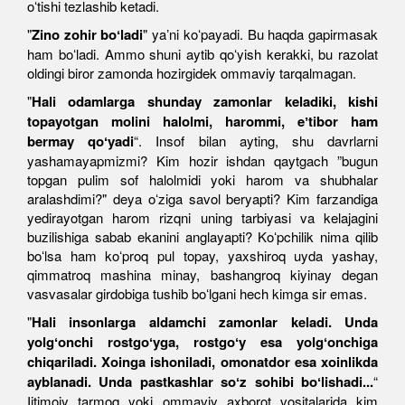
oʻtishi tezlashib ketadi.
"
Zino zohir boʻladi
" yaʼni koʻpayadi. Bu haqda gapirmasak
ham boʻladi. Ammo shuni aytib qoʻyish kerakki, bu razolat
oldingi biror zamonda hozirgidek ommaviy tarqalmagan.
"
Hali odamlarga shunday zamonlar keladiki, kishi
topayotgan molini halolmi, harommi, eʼtibor ham
bermay qoʻyadi
“. Insof bilan ayting, shu davrlarni
yashamayapmizmi? Kim hozir ishdan qaytgach ”bugun
topgan pulim sof halolmidi yoki harom va shubhalar
aralashdimi?" deya oʻziga savol beryapti? Kim farzandiga
yedirayotgan harom rizqni uning tarbiyasi va kelajagini
buzilishiga sabab ekanini anglayapti? Koʻpchilik nima qilib
boʻlsa ham koʻproq pul topay, yaxshiroq uyda yashay,
qimmatroq mashina minay, bashangroq kiyinay degan
vasvasalar girdobiga tushib boʻlgani hech kimga sir emas.
"
Hali insonlarga aldamchi zamonlar keladi. Unda
yolgʻonchi rostgoʻyga, rostgoʻy esa yolgʻonchiga
chiqariladi. Xoinga ishoniladi, omonatdor esa xoinlikda
ayblanadi. Unda pastkashlar soʻz sohibi boʻlishadi...
“
Ijtimoiy tarmoq yoki ommaviy axborot vositalarida kim