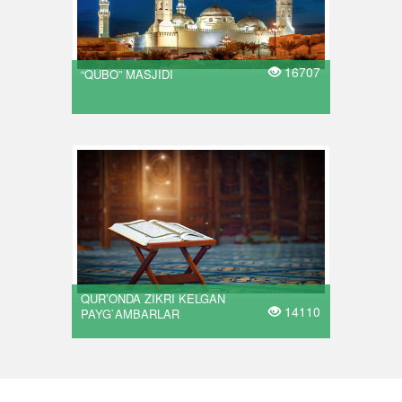
16707
“QUBO” MASJIDI
QUR’ONDA ZIKRI KELGAN
14110
PAYG`AMBARLAR