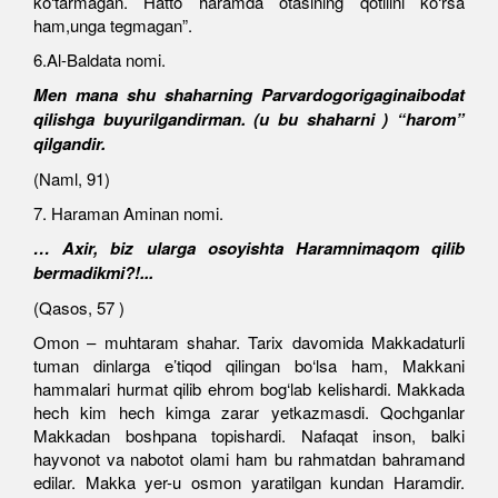
ko‘tarmagan. Hatto haramda otasining qotilini ko‘rsa
ham,unga tegmagan”.
6.Al-Baldata nomi.
Men mana shu shaharning Parvardogorigaginaibodat
qilishga buyurilgandirman. (u bu shaharni ) “harom”
qilgandir.
(Naml, 91)
7. Haraman Aminan nomi.
… Axir, biz ularga osoyishta Haramnimaqom qilib
bermadikmi?!...
(Qasos, 57 )
Omon – muhtaram shahar. Tarix davomida Makkadaturli
tuman dinlarga e’tiqod qilingan bo‘lsa ham, Makkani
hammalari hurmat qilib ehrom bog‘lab kelishardi. Makkada
hech kim hech kimga zarar yetkazmasdi. Qochganlar
Makkadan boshpana topishardi. Nafaqat inson, balki
hayvonot va nabotot olami ham bu rahmatdan bahramand
edilar. Makka yer-u osmon yaratilgan kundan Haramdir.