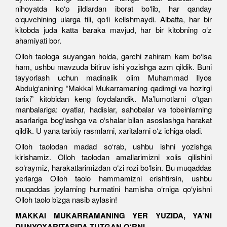
nihoyatda ko‘p jildlardan iborat bo‘lib, har qanday
o‘quvchining ularga tili, qo‘li kelishmaydi. Albatta, har bir
kitobda juda katta baraka mavjud, har bir kitobning o‘z
ahamiyati bor.
Olloh taologa suyangan holda, garchi zahiram kam bo‘lsa
ham, ushbu mavzuda bitiruv ishi yozishga azm qildik. Buni
tayyorlash uchun madinalik olim Muhammad Ilyos
Abdulg‘anining “Makkai Mukarramaning qadimgi va hozirgi
tarixi” kitobidan keng foydalandik. Ma’lumotlarni o‘tgan
manbalariga: oyatlar, hadislar, sahobalar va tobeinlarning
asarlariga bog‘lashga va o‘shalar bilan asoslashga harakat
qildik. U yana tarixiy rasmlarni, xaritalarni o‘z ichiga oladi.
Olloh taolodan madad so‘rab, ushbu ishni yozishga
kirishamiz. Olloh taolodan amallarimizni xolis qilishini
so‘raymiz, harakatlarimizdan o‘zi rozi bo‘lsin. Bu muqaddas
yerlarga Olloh taolo hammamizni erishtirsin, ushbu
muqaddas joylarning hurmatini hamisha o‘rniga qo‘yishni
Olloh taolo bizga nasib aylasin!
MAKKAI MUKARRAMANING YER YUZIDA, YA’NI
DUNYOXARITASIDA TUTGAN O‘RNI.