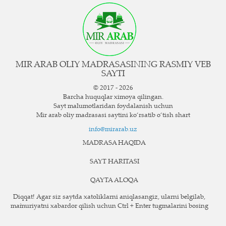
MIR ARAB OLIY MADRASASINING RASMIY VEB
SAYTI
© 2017 - 2026
Barcha huquqlar ximoya qilingan.
Sayt ma`lumotlaridan foydalanish uchun
Mir arab oliy madrasasi saytini ko‘rsatib o‘tish shart
info@mirarab.uz
MADRASA HAQIDA
SAYT HARITASI
QAYTA ALOQA
Diqqat! Agar siz saytda xatoliklarni aniqlasangiz, ularni belgilab,
ma`muriyatni xabardor qilish uchun Ctrl + Enter tugmalarini bosing