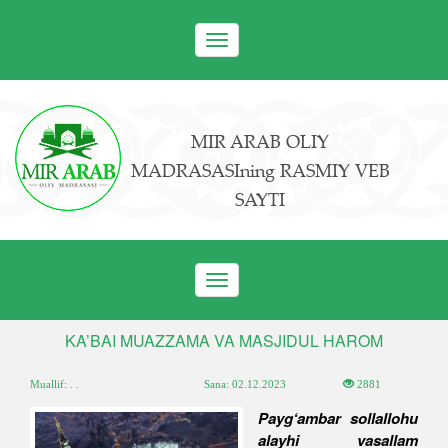
Toggle
navigation
MIR ARAB OLIY
MADRASASIning RASMIY VEB
SAYTI
Toggle
navigation
KA’BAI MUAZZAMA VA MASJIDUL HAROM
Muallif: . .
Sana:
02.12.2023
2881
Payg‘ambar sollallohu
alayhi vasallam