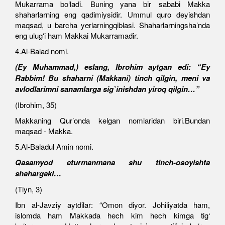
Mukarrama bo‘ladi. Buning yana bir sababi Makka
shaharlarning eng qadimiysidir. Ummul quro deyishdan
maqsad, u barcha yerlarningqiblasi. Shaharlarningsha’nda
eng ulug‘i ham Makkai Mukarramadir.
4.Al-Balad nomi.
(Ey Muhammad,) eslang, Ibrohim aytgan edi: “Ey
Rabbim! Bu shaharni (Makkani) tinch qilgin, meni va
avlodlarimni sanamlarga sig`inishdan yiroq qilgin…”
(Ibrohim, 35)
Makkaning Qur’onda kelgan nomlaridan biri.Bundan
maqsad - Makka.
5.Al-Baladul Amin nomi.
Qasamyod eturmanmana shu tinch-osoyishta
shahargaki…
(Tiyn, 3)
Ibn al-Javziy aytdilar: “Omon diyor. Johiliyatda ham,
islomda ham Makkada hech kim hech kimga tig‘