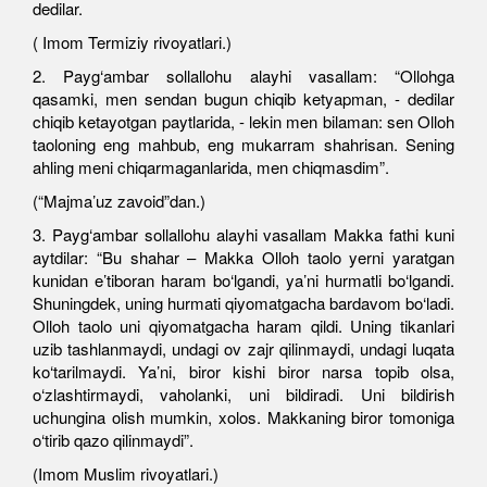
dedilar.
( Imom Termiziy rivoyatlari.)
2. Payg‘ambar sollallohu alayhi vasallam: “Ollohga
qasamki, men sendan bugun chiqib ketyapman, - dedilar
chiqib ketayotgan paytlarida, - lekin men bilaman: sen Olloh
taoloning eng mahbub, eng mukarram shahrisan. Sening
ahling meni chiqarmaganlarida, men chiqmasdim”.
(“Majma’uz zavoid”dan.)
3. Payg‘ambar sollallohu alayhi vasallam Makka fathi kuni
aytdilar: “Bu shahar – Makka Olloh taolo yerni yaratgan
kunidan e’tiboran haram bo‘lgandi, ya’ni hurmatli bo‘lgandi.
Shuningdek, uning hurmati qiyomatgacha bardavom bo‘ladi.
Olloh taolo uni qiyomatgacha haram qildi. Uning tikanlari
uzib tashlanmaydi, undagi ov zajr qilinmaydi, undagi luqata
ko‘tarilmaydi. Ya’ni, biror kishi biror narsa topib olsa,
o‘zlashtirmaydi, vaholanki, uni bildiradi. Uni bildirish
uchungina olish mumkin, xolos. Makkaning biror tomoniga
o‘tirib qazo qilinmaydi”.
(Imom Muslim rivoyatlari.)