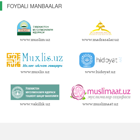
FOYDALI MANBAALAR
www.muslim.uz
www.madrasalar.uz
www.muxlis.uz
www.hidoyat.uz
www.vakillik.uz
www.muslimaat.uz