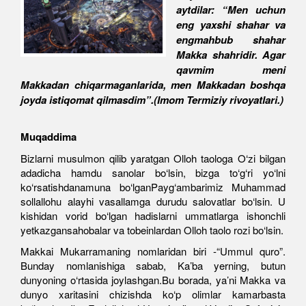
aytdilar: “Men uchun
eng yaxshi shahar va
engmahbub shahar
Makka shahridir. Agar
qavmim meni
Makkadan chiqarmaganlarida, men Makkadan boshqa
joyda istiqomat qilmasdim”.(Imom Termiziy rivoyatlari.)
Muqaddima
Bizlarni musulmon qilib yaratgan Olloh taologa O‘zi bilgan
adadicha hamdu sanolar bo‘lsin, bizga to‘g‘ri yo‘lni
ko‘rsatishdanamuna bo‘lganPayg‘ambarimiz Muhammad
sollallohu alayhi vasallamga durudu salovatlar bo‘lsin. U
kishidan vorid bo‘lgan hadislarni ummatlarga ishonchli
yetkazgansahobalar va tobeinlardan Olloh taolo rozi bo‘lsin.
Makkai Mukarramaning nomlaridan biri -“Ummul quro”.
Bunday nomlanishiga sabab, Ka’ba yerning, butun
dunyoning o‘rtasida joylashgan.Bu borada, ya’ni Makka va
dunyo xaritasini chizishda ko‘p olimlar kamarbasta