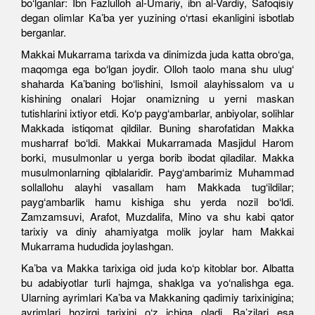
bo‘lganlar: Ibn Fazlulloh al-Umariy, ibn al-Vardiy, Safoqisiy
degan olimlar Ka’ba yer yuzining o‘rtasi ekanligini isbotlab
berganlar.
Makkai Mukarrama tarixda va dinimizda juda katta obro‘ga,
maqomga ega bo‘lgan joydir. Olloh taolo mana shu ulug‘
shaharda Ka’baning bo‘lishini, Ismoil alayhissalom va u
kishining onalari Hojar onamizning u yerni maskan
tutishlarini ixtiyor etdi. Ko‘p payg‘ambarlar, anbiyolar, solihlar
Makkada istiqomat qildilar. Buning sharofatidan Makka
musharraf bo‘ldi. Makkai Mukarramada Masjidul Harom
borki, musulmonlar u yerga borib ibodat qiladilar. Makka
musulmonlarning qiblalaridir. Payg‘ambarimiz Muhammad
sollallohu alayhi vasallam ham Makkada tug‘ildilar;
payg‘ambarlik hamu kishiga shu yerda nozil bo‘ldi.
Zamzamsuvi, Arafot, Muzdalifa,
Mino
va shu kabi qator
tarixiy va diniy ahamiyatga molik joylar ham Makkai
Mukarrama hududida joylashgan.
Ka’ba va Makka tarixiga oid juda ko‘p kitoblar bor. Albatta
bu adabiyotlar turli hajmga, shaklga va yo‘nalishga ega.
Ularning ayrimlari Ka’ba va Makkaning qadimiy tarixinigina;
ayrimlari hozirgi tarixini o‘z ichiga oladi. Ba’zilari esa