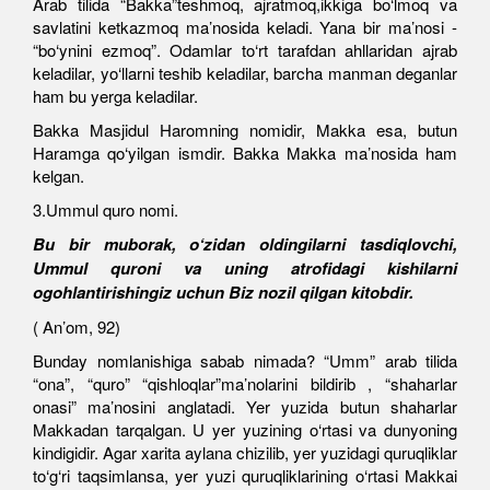
Arab tilida “Bakka”teshmoq, ajratmoq,ikkiga bo‘lmoq va
savlatini ketkazmoq ma’nosida keladi. Yana bir ma’nosi -
“bo‘ynini ezmoq”. Odamlar to‘rt tarafdan ahllaridan ajrab
keladilar, yo‘llarni teshib keladilar, barcha manman deganlar
ham bu yerga keladilar.
Bakka Masjidul Haromning nomidir, Makka esa, butun
Haramga qo‘yilgan ismdir. Bakka Makka ma’nosida ham
kelgan.
3.Ummul quro nomi.
Bu bir muborak, o‘zidan oldingilarni tasdiqlovchi,
Ummul quroni va uning atrofidagi kishilarni
ogohlantirishingiz uchun Biz nozil qilgan kitobdir.
( An’om, 92)
Bunday nomlanishiga sabab nimada? “Umm” arab tilida
“ona”, “quro” “qishloqlar”ma’nolarini bildirib , “shaharlar
onasi” ma’nosini anglatadi. Yer yuzida butun shaharlar
Makkadan tarqalgan. U yer yuzining o‘rtasi va dunyoning
kindigidir. Agar xarita aylana chizilib, yer yuzidagi quruqliklar
to‘g‘ri taqsimlansa, yer yuzi quruqliklarining o‘rtasi Makkai