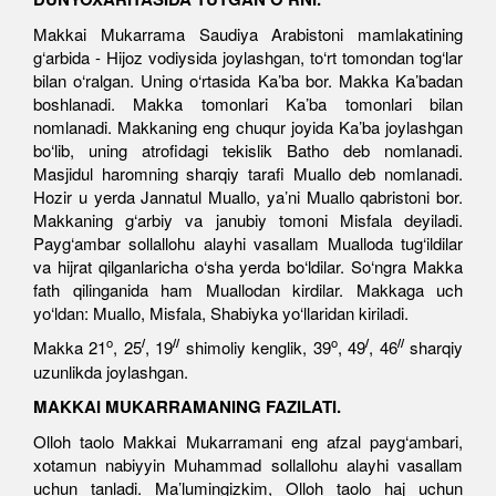
Makkai Mukarrama Saudiya Arabistoni mamlakatining
g‘arbida - Hijoz vodiysida joylashgan, to‘rt tomondan tog‘lar
bilan o‘ralgan. Uning o‘rtasida Ka’ba bor. Makka Ka’badan
boshlanadi. Makka tomonlari Ka’ba tomonlari bilan
nomlanadi. Makkaning eng chuqur joyida Ka’ba joylashgan
bo‘lib, uning atrofidagi tekislik Batho deb nomlanadi.
Masjidul haromning sharqiy tarafi Muallo deb nomlanadi.
Hozir u yerda Jannatul Muallo, ya’ni Muallo qabristoni bor.
Makkaning g‘arbiy va janubiy tomoni Misfala deyiladi.
Payg‘ambar sollallohu alayhi vasallam Mualloda tug‘ildilar
va hijrat qilganlaricha o‘sha yerda bo‘ldilar. So‘ngra Makka
fath qilinganida ham Muallodan kirdilar. Makkaga uch
yo‘ldan: Muallo, Misfala, Shabiyka yo‘llaridan kiriladi.
o
/
//
o
/
//
Makka 21
, 25
, 19
shimoliy kenglik, 39
, 49
, 46
sharqiy
uzunlikda joylashgan.
MAKKAI MUKARRAMANING FAZILATI.
Olloh taolo Makkai Mukarramani eng afzal payg‘ambari,
xotamun nabiyyin Muhammad sollallohu alayhi vasallam
uchun tanladi. Ma’lumingizkim, Olloh taolo haj uchun