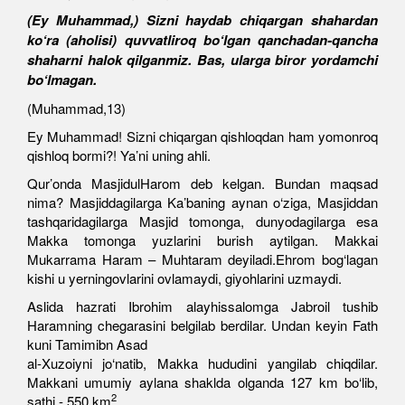
(Ey Muhammad,) Sizni haydab chiqargan shahardan
ko‘ra (aholisi) quvvatliroq bo‘lgan qanchadan-qancha
shaharni halok qilganmiz. Bas, ularga biror yordamchi
bo‘lmagan.
(Muhammad,13)
Ey Muhammad! Sizni chiqargan qishloqdan ham yomonroq
qishloq bormi?! Ya’ni uning ahli.
Qur’onda MasjidulHarom deb kelgan. Bundan maqsad
nima? Masjiddagilarga Ka’baning aynan o‘ziga, Masjiddan
tashqaridagilarga Masjid tomonga, dunyodagilarga esa
Makka tomonga yuzlarini burish aytilgan. Makkai
Mukarrama Haram – Muhtaram deyiladi.Ehrom bog‘lagan
kishi u yerningovlarini ovlamaydi, giyohlarini uzmaydi.
Aslida hazrati Ibrohim alayhissalomga Jabroil tushib
Haramning chegarasini belgilab berdilar. Undan keyin Fath
kuni Tamimibn Asad
al-Xuzoiyni jo‘natib, Makka hududini yangilab chiqdilar.
Makkani umumiy aylana shaklda olganda
127 km
bo‘lib,
2
sathi - 550 km
.