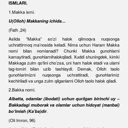
ISMLARI.
1.Makka ismi.
U(Olloh) Makkaning ichida…
(Fath ,24)
Aslida “Makka” so‘zi halok qilmoqva nuqsonga
uchrattirmoq ma’nosida keladi. Nima uchun Haram Makka
nomi bilan nomlanadi? Chunki Makka gunohlarni
kamaytiradi, gunohlarnihalokqiladi. Xuddi shuningdek, kimki
Makkaga zulm qo‘lini cho’zsa, uni ham halok etadi va ularni
tag-tomiri bilan uzib tashlaydi. Demak, Olloh taolo
gunohlarimizni nuqsonga uchrattiradi, gunohlarimiz
kechiriladi va unga zulm qilganlarni Olloh taolo halok qiladi.
2.Bakka nomi.
Albatta, odamlar (ibodati) uchun qurilgan birinchi uy –
Bakkadagi muborak va olamlar uchun hidoyat (manbai)
bo‘lmish (Ka’ba)dir
.
(Oli Imron, 96)