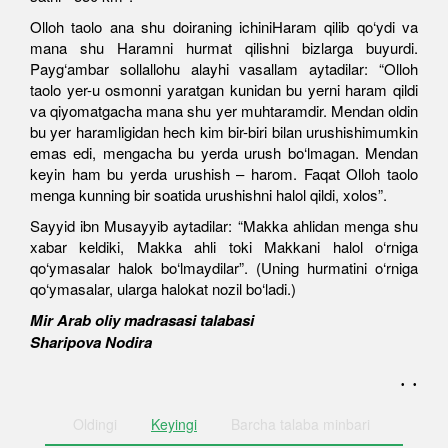
Olloh taolo ana shu doiraning ichiniHaram qilib qo‘ydi va
mana shu Haramni hurmat qilishni bizlarga buyurdi.
Payg‘ambar sollallohu alayhi vasallam aytadilar: “Olloh
taolo yer-u osmonni yaratgan kunidan bu yerni haram qildi
va qiyomatgacha mana shu yer muhtaramdir. Mendan oldin
bu yer haramligidan hech kim bir-biri bilan urushishimumkin
emas edi, mengacha bu yerda urush bo‘lmagan. Mendan
keyin ham bu yerda urushish – harom. Faqat Olloh taolo
menga kunning bir soatida urushishni halol qildi, xolos”.
Sayyid ibn Musayyib aytadilar: “Makka ahlidan menga shu
xabar keldiki, Makka ahli toki Makkani halol o‘rniga
qo‘ymasalar halok bo‘lmaydilar”. (Uning hurmatini o‘rniga
qo‘ymasalar, ularga halokat nozil bo‘ladi.)
Mir Arab oliy madrasasi talabasi
Sharipova Nodira
. .
Oldingi
Keyingi
Barcha
talaba minbari