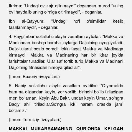
Ikrima: “Undagi ov zajr qilinmaydi” degandan murod “uning
ovi haydalib uning o‘rniga o‘tirilmaydi”, - deganlar.
Ibn al-Qayyum: “Undagi ho‘l o‘simliklar kesib
tashlanmaydi”, - deganlar.
4. Payg‘mbar sollallohu alayhi vasallam aytdilar: “Makka va
Madinadan boshqa barcha joylarga Dajjolning oyog‘iyetadi.
Dajjol ularni bosib boradi, lekin faqat Makka va Madinaga
kirmaydi. Makka va Madinaning har bir kirar joyida
farishtalar turadilar. Ular saf tortib turib Makka va Madinani
Dajjolning fitnasidan himoya qiladilar”.
(Imom Buxoriy rivoyatlari.)
5. Nabiy sollallohu alayhi vasallam aytdilar: “Qiyomatda
hamma o‘lgandan keyin, yer yorilib, birinchi bo‘lib tiriladigan
men bo‘laman. Keyin Abu Bakr, undan keyin Umar, so‘ngra
Baqiy ahli tiriladilar.So‘ngra ikki haram orasida jam’
bo‘lamiz.”
(Imom Termiziy rivoyatlari.)
MAKKAI MUKARRAMANING QUR’ONDA KELGAN