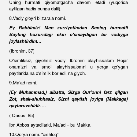
Uning hurmati qiyomatgacha davom etadi (yuqorida
aytilgan hadis bunga dalil).
8.Vadiy g‘oyri bi zara’a nomi.
Ey Rabbimiz! Men zurriyotimdan Sening hurmatli
Bayting huzuridagi ekin o‘smaydigan bir vodiyga
joylashtirdim…
(Ibrohim, 37)
O‘simliksiz, giyohsiz vodiy. Ibrohim alayhissalom Hojar
onamizni va Ismoil alayhissalomni u yerga qo‘ygan
paytlarida na o‘simlik bor edi, na giyoh.
9.Ma’ad nomi.
(Ey Muhammad,) albatta, Sizga Qur’onni farz qilgan
Zot, shak-shubhasiz, Sizni qaytish joyiga (Makkaga)
qaytaruvchidir….
( Qasos, 85)
Ibn Abbos aytadilarki, Ma’ad – bu Makka.
10.Qorya nomi. “qishloq”