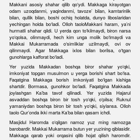
Makkani asosiy shahar qilib qo‘ydi. Makkaga kirayotgan
odam uzoqdanmi, yaqindanmi, tavoze’ bilan, kamtarinlik
bilan, qullik bilan, boshi ochiq holatda, dunyo liboslaridan
yechingan holda bo‘ladi. Olloh taoloMakkani haram, ya’ni
hurmatli shahar qildi. U yerda qon to‘kilmaydi, biron narsa
yo‘qolsa, olinmaydi, hech kim unga molik bo‘lmaydi va
Makkai Mukarramada o‘simliklar uzilmaydi, ovi ov
qilinmaydi. Agar Makkaga ixlos bilan borilsa, o‘tgan
gunohlarga kafforat bo‘ladi.
Yer yuzida Makkadan boshqa biror shahar yo‘qki,
imkoniyat topgan musulmon u yerga borishi shart bo‘lsa.
Faqatgina Makkaga borish imkoniyati bo‘lgan kishiga
shartdir. Bormasa, gunohkor bo‘ladi. Faqatgina Makkada
joylashgan Ka’ba tavof qilinadi. Yer yuzida Hajarul
asvaddan boshqa biron bir tosh yo‘qki, o‘pilsa; Ruknul
yamaniydan boshqa biron bir tosh yo‘qki, siylansa. Olloh
taolo Qur’onda ikki marta Ka’ba bilan qasam ichdi.
Masjidul Haromda o‘qilgan namoz yuz ming namozga
barobardir. Makkai Mukarrama butun yer yuzining qiblasidir.
Makkaga qarab yoki orqasini qilib hojat qilish haromdir.