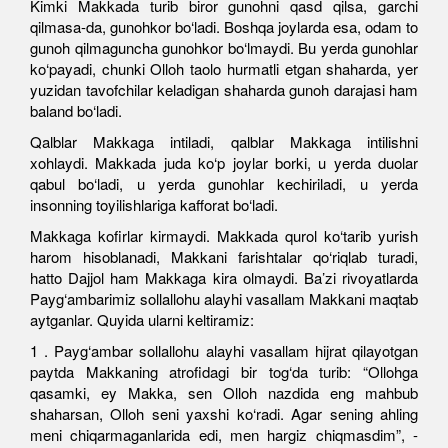
Kimki Makkada turib biror gunohni qasd qilsa, garchi
qilmasa-da, gunohkor bo‘ladi. Boshqa joylarda esa, odam to
gunoh qilmaguncha gunohkor bo‘lmaydi. Bu yerda gunohlar
ko‘payadi, chunki Olloh taolo hurmatli etgan shaharda, yer
yuzidan tavofchilar keladigan shaharda gunoh darajasi ham
baland bo‘ladi.
Qalblar Makkaga intiladi, qalblar Makkaga intilishni
xohlaydi. Makkada juda ko‘p joylar borki, u yerda duolar
qabul bo‘ladi, u yerda gunohlar kechiriladi, u yerda
insonning toyilishlariga kafforat bo‘ladi.
Makkaga kofirlar kirmaydi. Makkada qurol ko‘tarib yurish
harom hisoblanadi, Makkani farishtalar qo‘riqlab turadi,
hatto Dajjol ham Makkaga kira olmaydi. Ba’zi rivoyatlarda
Payg‘ambarimiz sollallohu alayhi vasallam Makkani maqtab
aytganlar. Quyida ularni keltiramiz:
1 . Payg‘ambar sollallohu alayhi vasallam hijrat qilayotgan
paytda Makkaning atrofidagi bir tog‘da turib: “Ollohga
qasamki, ey Makka, sen Olloh nazdida eng mahbub
shaharsan, Olloh seni yaxshi ko‘radi. Agar sening ahling
meni chiqarmaganlarida edi, men hargiz chiqmasdim”, -