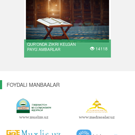
QUR’ONDA ZIKRI KELGAN
14118
PAYG`AMBARLAR
FOYDALI MANBAALAR
www.muslim.uz
www.madrasalar.uz