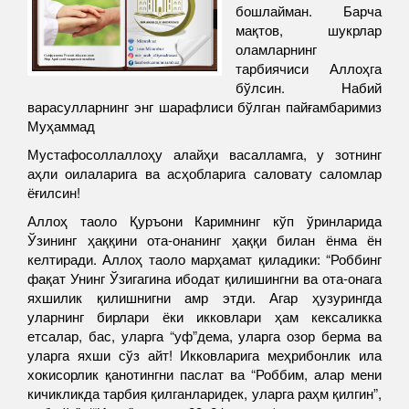
бошлайман. Барча
мақтов, шукрлар
оламларнинг
тарбиячиси Аллоҳга
бўлсин. Набий
ва
расулларнинг энг шарафлиси бўлган пайғамбаримиз
Муҳаммад
Мустафо
соллаллоҳу алайҳи васаллам
га, у зотнинг
аҳли оилаларига ва асҳобларига сало
ва
ту саломлар
ёғилсин!
Аллоҳ таоло Қуръони Каримнинг кўп ўринларида
Ўзининг ҳаққини ота-онанинг ҳаққи билан ёнма ён
келтиради. Аллоҳ таоло марҳамат қиладики:
“Роббинг
фақат Унинг Ўзигагина ибодат қилишингни ва ота-онага
яхшилик қилишнигни амр этди. Агар ҳузурингда
уларнинг бирлари ёки икковлари ҳам кексаликка
етсалар, бас, уларга
“
уф
”
дема, уларга озор берма ва
уларга яхши сўз айт! Икковларига меҳрибонлик ила
хокисорлик қанотингни паслат ва
“
Роббим, алар мени
кичикликда тарбия қилганларидек, уларга раҳм қилгин
”
,