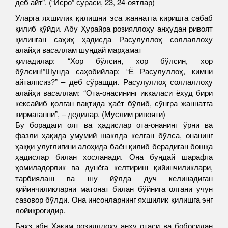
деб айт”.
(“Исро” сураси, 23, 24-оятлар)
Уларга яхшилик қилишни эса жаннатга киришга сабаб
қилиб қўйди. Абу Ҳурайра розияллоҳу анҳудан ривоят
қилинган саҳиҳ ҳадисда Расулуллоҳ соллаллоҳу
алайҳи васаллам шундай марҳамат
қиладилар:
“
Хор бўлсин, хор бўлсин, хор
бўлсин!
”
Шунда саҳобийлар:
“
Ё Расулуллоҳ, кимни
айтаяпсиз?
”
– деб сўрашди. Расулуллоҳ соллаллоҳу
алайҳи васаллам:
“
Ота-онасининг иккаласи ёхуд бири
кексайиб қолган вақтида ҳаёт бўлиб, сўнгра жаннатга
кирмаганни
”
, – дедилар. (Муслим ривояти)
Бу борадаги оят ва ҳадислар ота-онанинг ўрни ва
фазли ҳақида умумий шаклда келган бўлса, онанинг
ҳаққи улуғлигини алоҳида баён қилиб берадиган бошқа
ҳадислар билан хосланади. Она бундай шарафга
ҳомиладорлик ва дунёга келтириш қийинчиликлари,
тарбиялаш ва шу йўлда дуч келинадиган
қийинчиликларни матонат билан бўйнига олгани учун
сазовор бўлди. Она инсонларнинг яхшилик қилишга энг
лойиқроғидир.
Баҳз ибн Ҳаким розияллоҳу анҳу отаси ва бобосидан