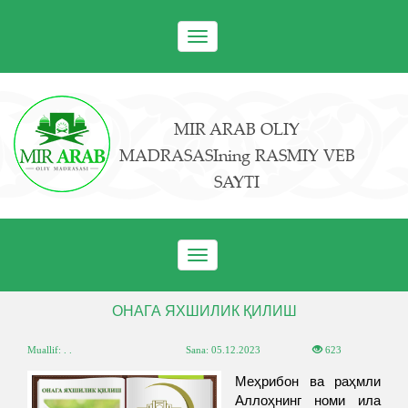
Toggle
navigation
MIR ARAB OLIY
MADRASASIning RASMIY VEB
SAYTI
Toggle
navigation
ОНАГА ЯХШИЛИК ҚИЛИШ
Muallif: . .
Sana:
05.12.2023
623
Меҳрибон ва раҳмли
Аллоҳнинг номи ила