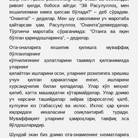
ривоят қилди, бобоси айтди:
“
Эй Расулуллоҳ, мен
яхшилигимни кимга қилсам бўлади?
”
– деб сўрадим.
“
Онангга!
”
– дедилар. Мен шу саволимни уч маротаба
қайтарсам ҳам, Расулуллоҳ
“
Онангга
”
деявердилар.
Тўртинчи маротаба сўраганимда:
“Отанга ва яқин
бўлган қариндошларинга”,
– дедилар.
Ота-оналарига яхшилик қилишга муваффақ
бўлганларнинг
кўпчилигининг ҳолатларини тааммул қилганимизда
уларнинг
қилаётган ишларини осон, уларнинг розилигига эришиш
учун қилган ҳаракатлари енгил, ишларини
хурсандчилик билан қиладилар. Улар кўп меҳнат
қилиб, катта машаққатни кўтармайдилар. Улар доимо
уч нарсани ташийдилар: зийрак (фаросатли) қалб,
кулгувчи юз (табассум) ва ихлос. Ихлос ҳар қачон
юқоридаги иккаласини озиқлантириб туради.
Муваффақият уларнинг ҳамроҳлари, тавфиқ эса
йўлдошларидир.
Шундай экан биз доимо ота-онамизнинг хизматларига