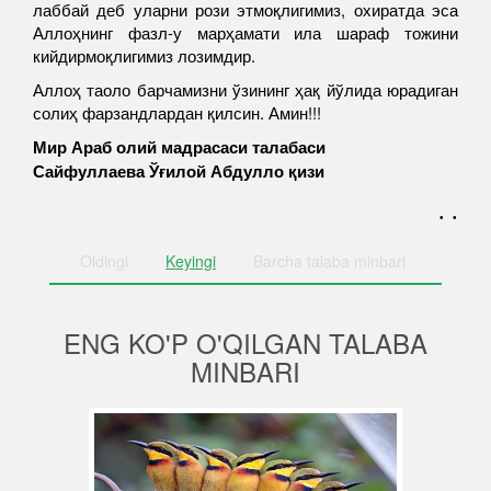
лаббай деб уларни рози этмоқлигимиз, охиратда эса
Аллоҳнинг фазл-у марҳамати ила шараф тожини
кийдирмоқлигимиз лозимдир.
Аллоҳ таоло барчамизни ўзининг ҳақ йўлида юрадиган
солиҳ фарзандлардан қилсин. Амин!!!
Мир Араб олий мадрасаси талабаси
Сайфуллаева Ўғилой Абдулло қизи
. .
Oldingi
Keyingi
Barcha
talaba minbari
ENG KO'P O'QILGAN TALABA
MINBARI