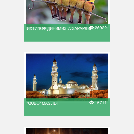
26922
ИХТИЛОФ ДИНИМИЗГА ЗАРАРДИР
16711
“QUBO” MASJIDI