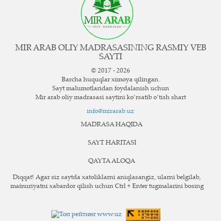
MIR ARAB OLIY MADRASASINING RASMIY VEB
SAYTI
© 2017 - 2026
Barcha huquqlar ximoya qilingan.
Sayt ma`lumotlaridan foydalanish uchun
Mir arab oliy madrasasi saytini ko‘rsatib o‘tish shart
info@mirarab.uz
MADRASA HAQIDA
SAYT HARITASI
QAYTA ALOQA
Diqqat! Agar siz saytda xatoliklarni aniqlasangiz, ularni belgilab,
ma`muriyatni xabardor qilish uchun Ctrl + Enter tugmalarini bosing