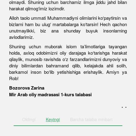
olmaydi. Shuning uchun barchamiz ilmga jiddu jahd bilan
harakat qilmog‘imiz lozimdir.
Alloh taolo ummati Muhammadiyni olimlarini ko‘paytirsin va
bizlarni ham bu ulug‘ martabalarga ko‘tarsin! Hech qachon
unutmaylikki, biz ana shunday buyuk insonlarning
avlodlarimiz.
Shuning uchun muborak islom ta’limotlariga tayangan
holda, axloq odobimizni oliy darajaga ko‘tarishga harakat
qilaylik, munosib ravishda o‘z farzandlarimizni dunyoviy va
diniy bilimlardan bahramand qilib, kelajakda ahli solih,
barkamol inson bo‘lib yetishishiga erishaylik. Amiyn ya
Rob!
Bozorova Zarina
Mir Arab oliy madrasasi 1-kurs talabasi
. .
Oldingi
Keyingi
Barcha
talaba minbari