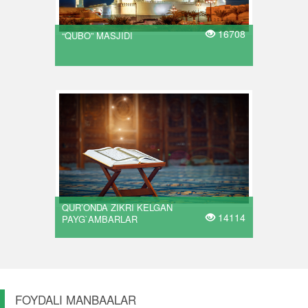
16708
“QUBO” MASJIDI
QUR’ONDA ZIKRI KELGAN
14114
PAYG`AMBARLAR
FOYDALI MANBAALAR