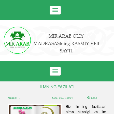
Toggle
navigation
MIR ARAB OLIY
MADRASASIning RASMIY VEB
SAYTI
Toggle
navigation
ILMNING FAZILATI
Muallif: . .
Sana:
09.01.2024
1282
Biz ilmning fazilatlari
nima ekanligi va ilm