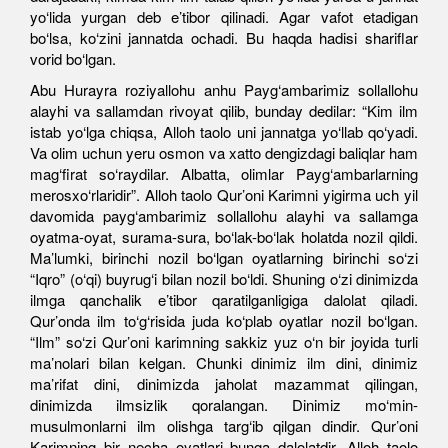
yo‘lida yurgan deb e’tibor qilinadi. Agar vafot etadigan
bo‘lsa, ko‘zini jannatda ochadi. Bu haqda hadisi shariflar
vorid bo‘lgan.
Abu Hurayra roziyallohu anhu Payg‘ambarimiz sollallohu
alayhi va sallamdan rivoyat qilib, bunday dedilar: “Kim ilm
istab yo‘lga chiqsa, Alloh taolo uni jannatga yo‘llab qo‘yadi.
Va olim uchun yeru osmon va xatto dengizdagi baliqlar ham
mag‘firat so‘raydilar. Albatta, olimlar Payg‘ambarlarning
merosxo‘rlaridir”. Alloh taolo Qur’oni Karimni yigirma uch yil
davomida payg‘ambarimiz sollallohu alayhi va sallamga
oyatma-oyat, surama-sura, bo‘lak-bo‘lak holatda nozil qildi.
Ma’lumki, birinchi nozil bo‘lgan oyatlarning birinchi so‘zi
“Iqro” (o‘qi) buyrug‘i bilan nozil bo‘ldi. Shuning o‘zi dinimizda
ilmga qanchalik e’tibor qaratilganligiga dalolat qiladi.
Qur’onda ilm to‘g‘risida juda ko‘plab oyatlar nozil bo‘lgan.
“Ilm” so‘zi Qur’oni karimning sakkiz yuz o‘n bir joyida turli
ma’nolari bilan kelgan. Chunki dinimiz ilm dini, dinimiz
ma’rifat dini, dinimizda jaholat mazammat qilingan,
dinimizda ilmsizlik qoralangan. Dinimiz mo‘min-
musulmonlarni ilm olishga targ‘ib qilgan dindir. Qur’oni
Karimning bir necha oyatlari bunga dalolatdir. Alloh taolo