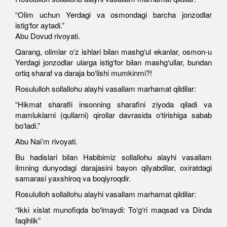
“Olim uchun Yerdagi va osmondagi barcha jonzodlar
istig‘for aytadi.”
Abu Dovud rivoyati.
Qarang, olimlar o‘z ishlari bilan mashg‘ul ekanlar, osmon-u
Yerdagi jonzodlar ularga istig‘for bilan mashg‘ullar, bundan
ortiq sharaf va daraja bo‘lishi mumkinmi?!
Rosululloh sollallohu alayhi vasallam marhamat qildilar:
“Hikmat sharafli insonning sharafini ziyoda qiladi va
mamluklarni (qullarni) qirollar davrasida o‘tirishiga sabab
bo‘ladi.”
Abu Nai’m rivoyati.
Bu hadislari bilan Habibimiz sollallohu alayhi vasallam
ilmning dunyodagi darajasini bayon qilyabdilar, oxiratdagi
samarasi yaxshiroq va boqiyroqdir.
Rosululloh sollallohu alayhi vasallam marhamat qildilar:
“Ikki xislat munofiqda bo‘lmaydi: To‘g‘ri maqsad va Dinda
faqihlik”