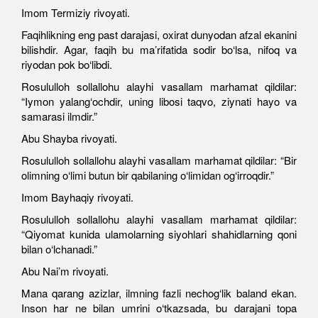
Imom Termiziy rivoyati.
Faqihlikning eng past darajasi, oxirat dunyodan afzal ekanini
bilishdir. Agar, faqih bu ma’rifatida sodir bo‘lsa, nifoq va
riyodan pok bo‘libdi.
Rosululloh sollallohu alayhi vasallam marhamat qildilar:
“Iymon yalang‘ochdir, uning libosi taqvo, ziynati hayo va
samarasi ilmdir.”
Abu Shayba rivoyati.
Rosululloh sollallohu alayhi vasallam marhamat qildilar: “Bir
olimning o‘limi butun bir qabilaning o‘limidan og‘irroqdir.”
Imom Bayhaqiy rivoyati.
Rosululloh sollallohu alayhi vasallam marhamat qildilar:
“Qiyomat kunida ulamolarning siyohlari shahidlarning qoni
bilan o‘lchanadi.”
Abu Nai’m rivoyati.
Mana qarang azizlar, ilmning fazli nechog‘lik baland ekan.
Inson har ne bilan umrini o‘tkazsada, bu darajani topa