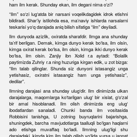
ham ilm kerak. Shunday ekan, ilm degani nima o‘zi?
“Ilm” so‘zi lug‘atda bir narsani voqelikdagidek idrok etishni
bildiradi. Shar’iy istilohda esa, ma’naviy ishlarda narsalarni
teskarisi yo‘q darajada aniq bilish sifatiga “ilm” deyiladi.
Ilm dunyoda azizlik, oxiratda sharafdir. Ilmga ana shunday
ta’rif berilgan. Demak, kimga dunyo kerak bo‘lsa, ilm olsin,
kimga oxirat kerak bo‘lsa, ilm olsin, kimga ikki dunyo kerak
bo‘lsa, ilm olsin. Zanjiy ibn Xolid r.a aytadi: “Bolalik
paytimizda Zuhriy r.a ning huzuriga kirgan edik, u zot bizga:
“Ilm talab qilinglar. Shunda siz dunyoni istasangiz unga
yetishasiz, oxiratni istasangiz ham unga yetishasiz”,
dedilar”.
Ilmning darajasi ana shunday ulug‘dir. Ilm dinimizda ulkan
darajalarga, maqomlarga ko‘tarilgan ulug‘ bir xislat, g‘o‘zal
bir amal hisoblanadi. Ilm olish dinimizda eng ulug‘
ibodatlardan sanaladi. Chunki banda ilm vositasida
Robbisini tanishga, U zotning buyruqlarini bajarishga,
shuningdek, barcha mavjudotlarga taalluqli bo‘lgan haqlarni
ado etishga muvaffaq bo‘ladi. Ilmning ulug‘ligi shu
darajadaki, kimda kim ilm talab qilish yo‘lida yursa u jannat