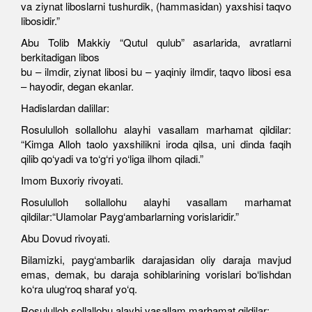
va ziynat liboslarni tushurdik, (hammasidan) yaxshisi taqvo
libosidir.”
Abu Tolib Makkiy “Qutul qulub” asarlarida, avratlarni
berkitadigan libos
bu – ilmdir, ziynat libosi bu – yaqiniy ilmdir, taqvo libosi esa
– hayodir, degan ekanlar.
Hadislardan dalillar:
Rosululloh sollallohu alayhi vasallam marhamat qildilar:
“Kimga Alloh taolo yaxshilikni iroda qilsa, uni dinda faqih
qilib qo‘yadi va to‘g‘ri yo‘liga ilhom qiladi.”
Imom Buxoriy rivoyati.
Rosululloh sollallohu alayhi vasallam marhamat
qildilar:“Ulamolar Payg‘ambarlarning vorislaridir.”
Abu Dovud rivoyati.
Bilamizki, payg‘ambarlik darajasidan oliy daraja mavjud
emas, demak, bu daraja sohiblarining vorislari bo‘lishdan
ko‘ra ulug‘roq sharaf yo‘q.
Rosululloh sollallohu alayhi vasallam marhamat qildilar: