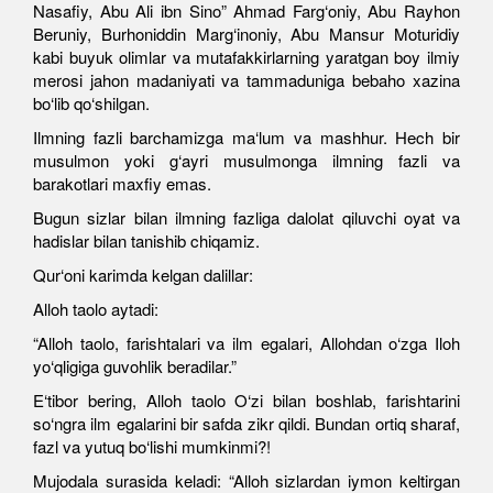
Nasafiy, Abu Ali ibn Sino” Ahmad Farg‘oniy, Abu Rayhon
Beruniy, Burhoniddin Marg‘inoniy, Abu Mansur Moturidiy
kabi buyuk olimlar va mutafakkirlarning yaratgan boy ilmiy
merosi jahon madaniyati va tammaduniga bebaho xazina
bo‘lib qo‘shilgan.
Ilmning fazli barchamizga ma‘lum va mashhur. Hech bir
musulmon yoki g‘ayri musulmonga ilmning fazli va
barakotlari maxfiy emas.
Bugun sizlar bilan ilmning fazliga dalolat qiluvchi oyat va
hadislar bilan tanishib chiqamiz.
Qur‘oni karimda kelgan dalillar:
Alloh taolo aytadi:
“Alloh taolo, farishtalari va ilm egalari, Allohdan o‘zga Iloh
yo‘qligiga guvohlik beradilar.”
E‘tibor bering, Alloh taolo O‘zi bilan boshlab, farishtarini
so‘ngra ilm egalarini bir safda zikr qildi. Bundan ortiq sharaf,
fazl va yutuq bo‘lishi mumkinmi?!
Mujodala surasida keladi: “Alloh sizlardan iymon keltirgan