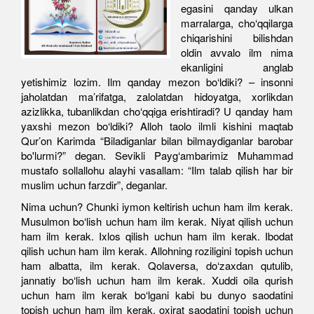
egasini qanday ulkan
marralarga, cho‘qqilarga
chiqarishini bilishdan
oldin avvalo ilm nima
ekanligini anglab
yetishimiz lozim. Ilm qanday mezon bo‘ldiki? – insonni
jaholatdan ma’rifatga, zalolatdan hidoyatga, xorlikdan
azizlikka, tubanlikdan cho‘qqiga erishtiradi? U qanday ham
yaxshi mezon bo‘ldiki? Alloh taolo ilmli kishini maqtab
Qur’on Karimda “Biladiganlar bilan bilmaydiganlar barobar
bo'lurmi?” degan. Sevikli Payg‘ambarimiz Muhammad
mustafo sollallohu alayhi vasallam: “Ilm talab qilish har bir
muslim uchun farzdir”, deganlar.
Nima uchun? Chunki iymon keltirish uchun ham ilm kerak.
Musulmon bo‘lish uchun ham ilm kerak. Niyat qilish uchun
ham ilm kerak. Ixlos qilish uchun ham ilm kerak. Ibodat
qilish uchun ham ilm kerak. Allohning roziligini topish uchun
ham albatta, ilm kerak. Qolaversa, do‘zaxdan qutulib,
jannatiy bo‘lish uchun ham ilm kerak. Xuddi oila qurish
uchun ham ilm kerak bo‘lgani kabi bu dunyo saodatini
topish uchun ham ilm kerak, oxirat saodatini topish uchun