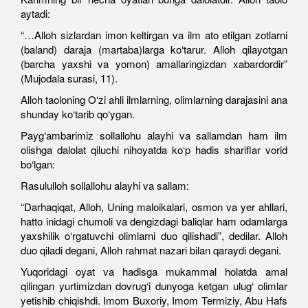
aytadi:
“…Alloh sizlardan imon keltirgan va ilm ato etilgan zotlarni
(baland) daraja (martaba)larga ko‘tarur. Alloh qilayotgan
(barcha yaxshi va yomon) amallaringizdan xabardordir”
(Mujodala surasi, 11).
Alloh taoloning O‘zi ahli ilmlarning, olimlarning darajasini ana
shunday ko‘tarib qo‘ygan.
Payg‘ambarimiz sollallohu alayhi va sallamdan ham ilm
olishga dalolat qiluchi nihoyatda ko‘p hadis shariflar vorid
bo‘lgan:
Rasululloh sollallohu alayhi va sallam:
“Darhaqiqat, Alloh, Uning maloikalari, osmon va yer ahllari,
hatto inidagi chumoli va dengizdagi baliqlar ham odamlarga
yaxshilik o‘rgatuvchi olimlarni duo qilishadi”, dedilar. Alloh
duo qiladi degani, Alloh rahmat nazari bilan qaraydi degani.
Yuqoridagi oyat va hadisga mukammal holatda amal
qilingan yurtimizdan dovrug‘i dunyoga ketgan ulug‘ olimlar
yetishib chiqishdi. Imom Buxoriy, Imom Termiziy, Abu Hafs