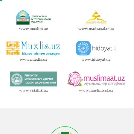
www.muslim.uz
www.madrasalar.uz
www.muxlis.uz
www.hidoyat.uz
www.vakillik.uz
www.muslimaat.uz