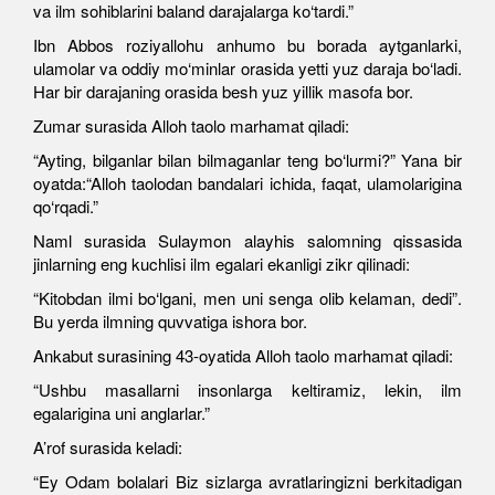
va ilm sohiblarini baland darajalarga ko‘tardi.”
Ibn Abbos roziyallohu anhumo bu borada aytganlarki,
ulamolar va oddiy mo‘minlar orasida yetti yuz daraja bo‘ladi.
Har bir darajaning orasida besh yuz yillik masofa bor.
Zumar surasida Alloh taolo marhamat qiladi:
“Ayting, bilganlar bilan bilmaganlar teng bo‘lurmi?” Yana bir
oyatda:“Alloh taolodan bandalari ichida, faqat, ulamolarigina
qo‘rqadi.”
Naml surasida Sulaymon alayhis salomning qissasida
jinlarning eng kuchlisi ilm egalari ekanligi zikr qilinadi:
“Kitobdan ilmi bo‘lgani, men uni senga olib kelaman, dedi”.
Bu yerda ilmning quvvatiga ishora bor.
Ankabut surasining 43-oyatida Alloh taolo marhamat qiladi:
“Ushbu masallarni insonlarga keltiramiz, lekin, ilm
egalarigina uni anglarlar.”
A’rof surasida keladi:
“Ey Odam bolalari Biz sizlarga avratlaringizni berkitadigan