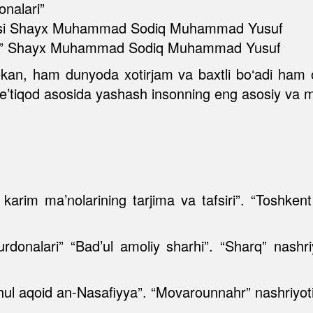
onalari”
alhisi Shayx Muhammad Sodiq Muhammad Yusuf
lalar” Shayx Muhammad Sodiq Muhammad Yusuf
 ekan, ham dunyoda xotirjam va baxtli bo‘adi ham
 e’tiqod asosida yashash insonning eng asosiy va m
arim ma’nolarining tarjima va tafsiri”. “Toshkent
urdonalari” “Bad’ul amoliy sharhi”. “Sharq” nashr
hul aqoid an-Nasafiyya”. “Movarounnahr” nashriyoti