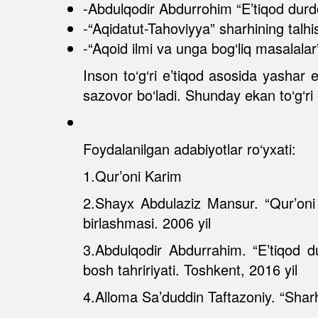
-Abdulqodir Abdurrohim “E’tiqod durd
-“Aqidatut-Tahoviyya” sharhining t
-“Aqoid ilmi va unga bog‘liq masa
Inson to‘g‘ri e’tiqod asosida yashar
sazovor bo‘ladi. Shunday ekan to‘g‘ri
Foydalanilgan adabiyotlar ro‘yxati:
1.Qur’oni Karim
2.Shayx Abdulaziz Mansur. “Qur’oni k
birlashmasi. 2006 yil
3.Abdulqodir Abdurrahim. “E’tiqod d
bosh tahririyati. Toshkent, 2016 yil
4.Alloma Sa’duddin Taftazoniy. “Shar