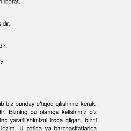
 iborat.
idir.
ir.
iz.
:
b biz bunday e’tiqod qilishimiz kerak.
dir. Bizning bu olamga kelishimiz o‘z
 yaratilishimizni iroda qilgan, bizni
 lozim. U zotida va barchasifatlarida