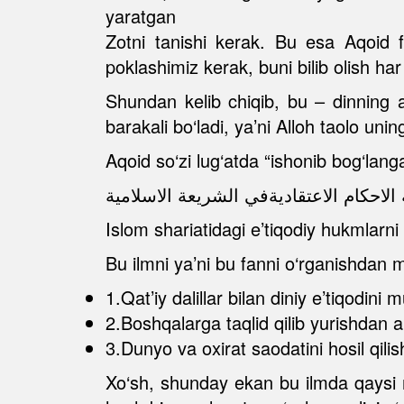
yaratgan
Zotni tanishi kerak. Bu esa Aqoid fa
poklashimiz kerak, buni bilib olish ha
Shundan kelib chiqib, bu – dinning as
barakali bo‘ladi, ya’ni Alloh taolo unin
Aqoid so‘zi lug‘atda “ishonib bog‘langa
الاحكام الاعتقاديةفي الشريعة الاسلامية
Islom shariatidagi e’tiqodiy hukmlarni 
Bu ilmni ya’ni bu fanni o‘rganishdan
1.Qat’iy dalillar bilan diniy e’tiqodi
2.Boshqalarga taqlid qilib yurishdan a
3.Dunyo va oxirat saodatini hosil qilis
Xo‘sh, shunday ekan bu ilmda qaysi m