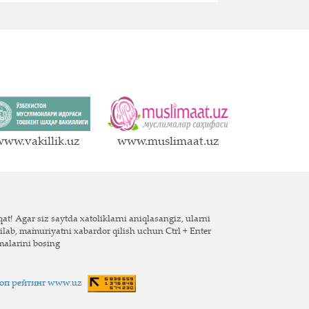
ww.vakillik.uz
www.muslimaat.uz
at! Agar siz saytda xatoliklarni aniqlasangiz, ularni
ilab, ma`muriyatni xabardor qilish uchun Ctrl + Enter
malarini bosing