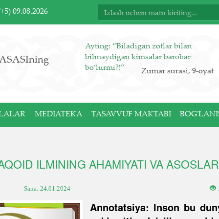
T+5)
09.08.2026
Ayting: “Biladigan zotlar bilan
bilmaydigan kimsalar barobar
ASASIning
bo‘lurmi?!”
Zumar surasi, 9-oyat
LALAR
MEDIATEKA
TASAVVUF MAKTABI
BOG'LANI
AQOID ILMINING AHAMIYATI VA ASOSLAR
Sana:
24.01.2024
Annotatsiya: Inson bu dun