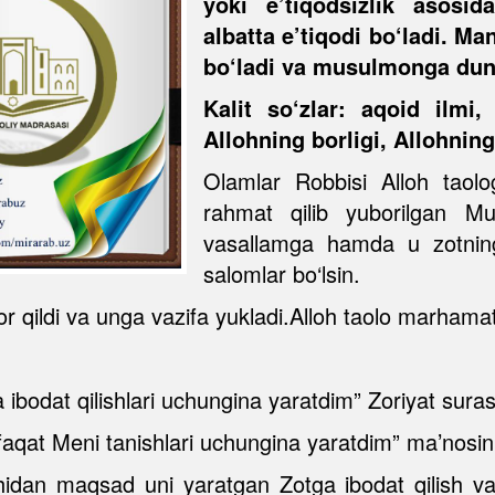
yoki e’tiqodsizlik asosi
albatta e’tiqodi bo‘ladi. Ma
bo‘ladi va musulmonga dun
Kalit so‘zlar: aqoid ilmi
Allohning borligi, Allohning 
Olamlar Robbisi Alloh taol
rahmat qilib yuborilgan M
vasallamga hamda u zotning 
salomlar bo‘lsin.
or qildi va unga vazifa yukladi.Alloh taolo marhamat
a ibodat qilishlari uchungina yaratdim” Zoriyat suras
faqat Meni tanishlari uchungina yaratdim” ma’nosini 
dan maqsad uni yaratgan Zotga ibodat qilish va 