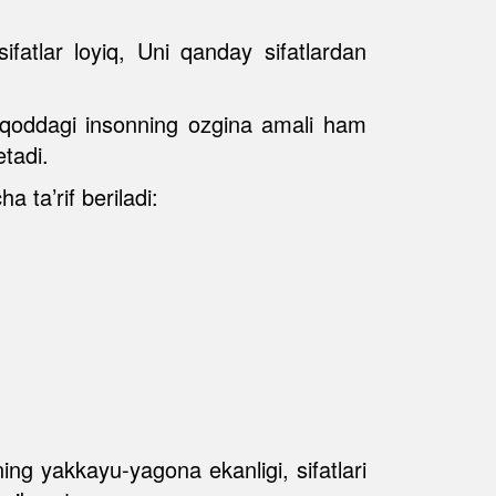
ifatlar loyiq, Uni qanday sifatlardan
e’tiqoddagi insonning ozgina amali ham
etadi.
a ta’rif beriladi:
ng yakkayu-yagona ekanligi, sifatlari