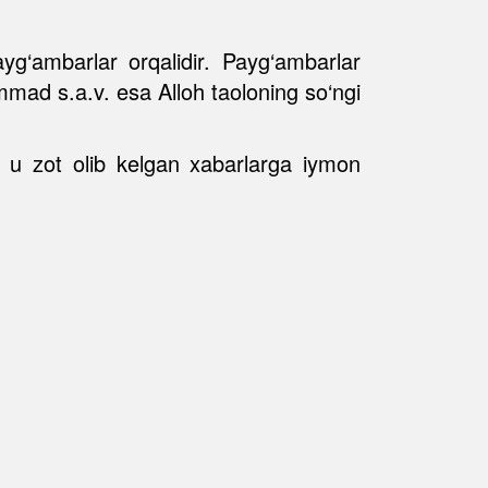
yg‘ambarlar orqalidir. Payg‘ambarlar
mmad s.a.v. esa Alloh taoloning so‘ngi
 u zot olib kelgan xabarlarga iymon