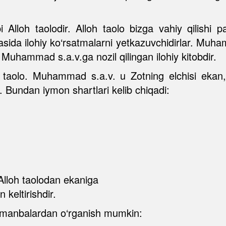
lloh taolodir. Alloh taolo bizga vahiy qilishi pa
asida ilohiy ko‘rsatmalarni yetkazuvchidirlar. Muha
) Muhammad s.a.v.ga nozil qilingan ilohiy kitobdir.
 taolo. Muhammad s.a.v. u Zotning elchisi ekan,
 Bundan iymon shartlari kelib chiqadi:
lloh taolodan ekaniga
 keltirishdir.
agi manbalardan o‘rganish mumkin: