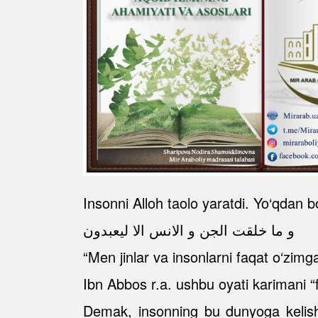
Insonni Alloh taolo yaratdi. Yo‘qdan b
و ما خلقت الجن و الانس الا ليعبدون
“Men jinlar va insonlarni faqat o‘zimg
Ibn Abbos r.a. ushbu oyati karimani “
Demak, insonning bu dunyoga kelishi