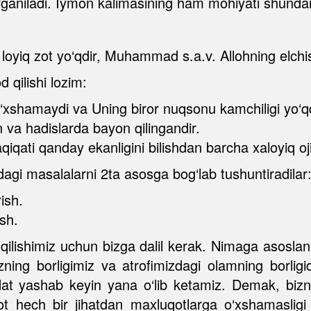
rganiladi. Iymon kalimasining ham mohiyati shundan
 loyiq zot yo‘qdir, Muhammad s.a.v. Allohning elchis
 qilishi lozim:
 o‘xshamaydi va Uning biror nuqsonu kamchiligi yo‘qd
n va hadislarda bayon qilingandir.
aqiqati qanday ekanligini bilishdan barcha xaloyiq oj
dagi masalalarni 2ta asosga bog‘lab tushuntiradilar
ish.
ish.
qilishimiz uchun bizga dalil kerak. Nimaga asoslani
zning borligimiz va atrofimizdagi olamning borligi
 yashab keyin yana o‘lib ketamiz. Demak, bizning
ot hech bir jihatdan maxluqotlarga o‘xshamasligi