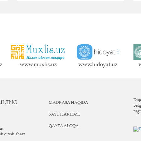
z
www.muxlis.uz
www.hidoyat.uz
w
Diqq
SINING
MADRASA HAQIDA
belg
tug
SAYT HARITASI
QAYTA ALOQA
un
ib o‘tish shart