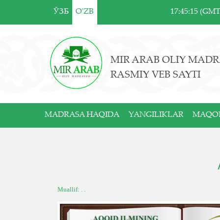
ЎЗБ
O'ZB
17:45:15 (GM
MIR ARAB OLIY MADR
RASMIY VEB SAYTI
MADRASA HAQIDA
YANGILIKLAR
MAQO
Muallif: . .