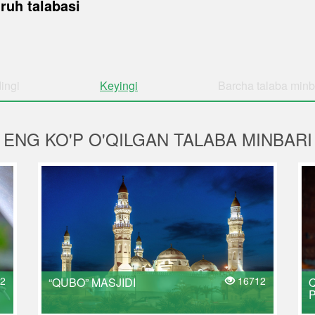
ruh talabasi
ingi
Keyingi
Barcha
talaba minb
ENG KO'P O'QILGAN TALABA MINBARI
2
16712
“QUBO” MASJIDI