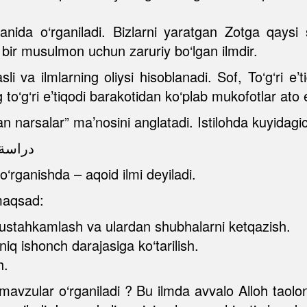
nida o‘rganiladi. Bizlarni yaratgan Zotga qaysi s
r bir musulmon uchun zaruriy bo‘lgan ilmdir.
li va ilmlarning oliysi hisoblanadi. Sof, To‘g‘ri 
g to‘g‘ri e’tiqodi barakotidan ko‘plab mukofotlar ato 
n narsalar” ma’nosini anglatadi. Istilohda kuyidagich
دراسة 
o‘rganishda – aqoid ilmi deyiladi.
 maqsad:
ni mustahkamlash va ulardan shubhalarni ketqazish.
niq ishonch darajasiga ko‘tarilish.
h.
avzular o‘rganiladi ? Bu ilmda avvalo Alloh taoloni