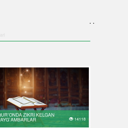
. .
ari
QUR’ONDA ZIKRI KELGAN
14118
PAYG`AMBARLAR