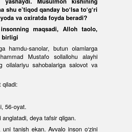
da yashaydi. Musulmon kishining
na shu e’tiqod qanday bo‘lsa to‘g‘ri
yoda va oxiratda foyda beradi?
, insonning maqsadi, Alloh taolo,
birligi
oga hamdu-sanolar, butun olamlarga
uhammad Mustafo sollallohu alayhi
oilalariyu sahobalariga salovot va
 qiladi:
i, 56-oyat.
anglatadi, deya tafsir qilgan.
uni tanish ekan. Avvalo inson o‘zini