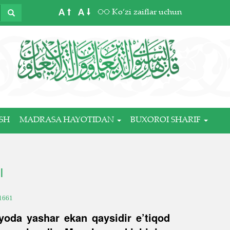
A
A
Ko‘zi zaiflar uchun
SH
MADRASA HAYOTIDAN
BUXOROI SHARIF
I
1661
yoda yashar ekan qaysidir e’tiqod