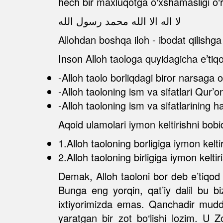
hech bir maxluqotga o‘xshamasligi o‘
لا اله الا الله محمد رسول الله
Allohdan boshqa iloh - ibodat qilishga
Inson Alloh taologa quyidagicha e’tiqod
-Alloh taolo borliqdagi biror narsaga
-Alloh taoloning ism va sifatlari Qur’o
-Alloh taoloning ism va sifatlarining h
Aqoid ulamolari iymon keltirishni bobi
1.Alloh taoloning borligiga iymon keltir
2.Alloh taoloning birligiga iymon keltir
Demak, Alloh taoloni bor deb e’tiqod 
Bunga eng yorqin, qat’iy dalil bu bi
ixtiyorimizda emas. Qanchadir muddat
yaratgan bir zot bo‘lishi lozim. U Z