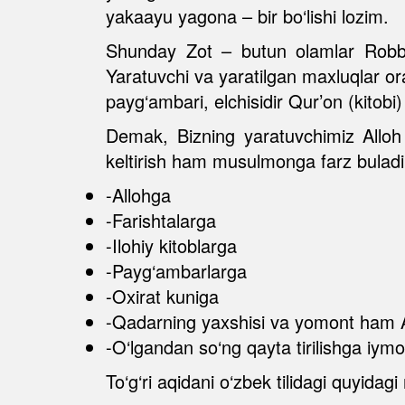
yakaayu yagona – bir bo‘lishi lozim.
Shunday Zot – butun olamlar Robbi A
Yaratuvchi va yaratilgan maxluqlar or
payg‘ambari, elchisidir Qur’on (kitobi
Demak, Bizning yaratuvchimiz Alloh
keltirish ham musulmonga farz buladi.
-Allohga
-Farishtalarga
-Ilohiy kitoblarga
-Payg‘ambarlarga
-Oxirat kuniga
-Qadarning yaxshisi va yomont ham A
-O‘lgandan so‘ng qayta tirilishga iymon
To‘g‘ri aqidani o‘zbek tilidagi quyid