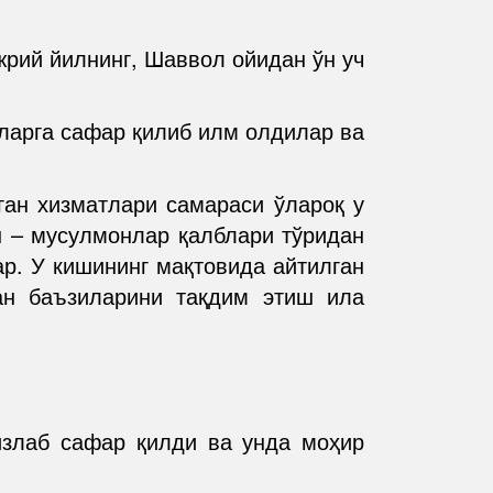
рий йилнинг, Шаввол ойидан ўн уч
ларга сафар қилиб илм олдилар ва
ган хизматлари самараси ўлароқ у
н – мусулмонлар қалблари тўридан
р. У кишининг мақтовида айтилган
дан баъзиларини тақдим этиш ила
злаб сафар қилди ва унда моҳир