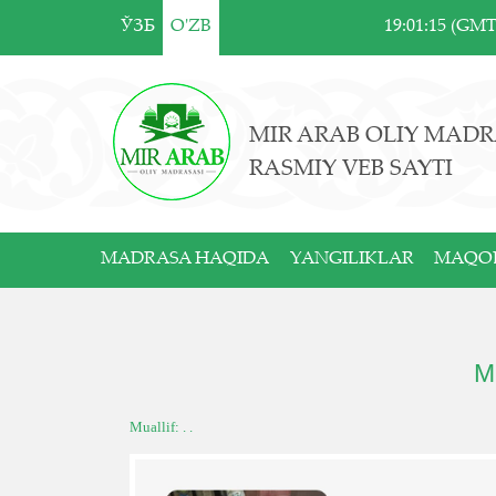
ЎЗБ
O'ZB
19:01:15 (GM
MIR ARAB OLIY MADR
RASMIY VEB SAYTI
MADRASA HAQIDA
YANGILIKLAR
MAQO
М
Muallif: . .