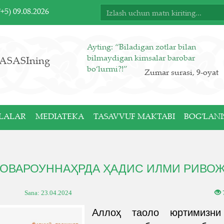
T+5)
09.08.2026
Ayting: “Biladigan zotlar bilan
bilmaydigan kimsalar barobar
ASASIning
bo‘lurmi?!”
Zumar surasi, 9-oyat
LALAR
MEDIATEKA
TASAVVUF MAKTABI
BOG'LANI
ОВАРОУННАҲРДА ҲАДИС ИЛМИ РИВО
Sana:
23.04.2024
Аллоҳ таоло юртимизн