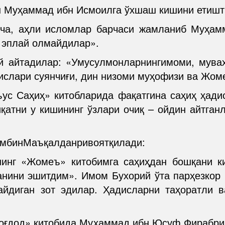
н Муҳаммад ибн Исмоилга ўхшаш кишини етишт
ча, аҳли исломлар барчаси жамланиб Муҳам
 эплай олмайдилар».
 айтадилар: «Умусулмонларнингимоми, муваҳ
ислари суянчиғи, дин низоми муҳофизи ва Жом
с Саҳиҳ» китобларида фақатгина саҳиҳ ҳади
иқатни у кишининг ўзлари очиқ – ойдин айтга
имбинМаъқалданривоятқилади:
инг «Жомеъ» китобимга саҳиҳдан бошқани ки
анини эшитдим». Имом Бухорий ўта парҳезкор
айдиган зот эдилар. Ҳадисларни таҳоратли в
Боғдод» китобида Муҳаммад ибн Юсуф Фирабр