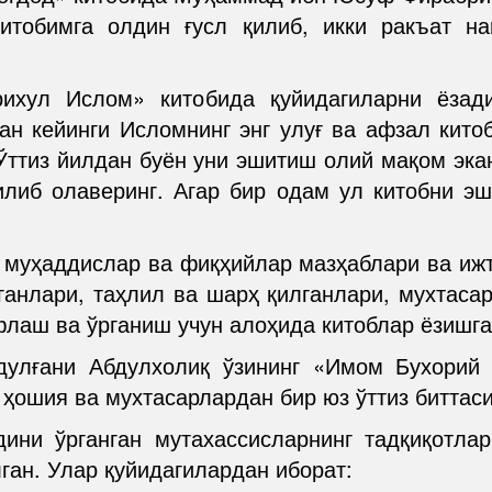
итобимга олдин ғусл қилиб, икки ракъат на
ихул Ислом» китобида қуйидагиларни ёзад
ан кейинги Исломнинг энг улуғ ва афзал китоб
 Ўттиз йилдан буён уни эшитиш олий мақом эка
илиб олаверинг. Агар бир одам ул китобни э
 муҳаддислар ва фиқҳийлар мазҳаблари ва иж
нганлари, таҳлил ва шарҳ қилганлари, мухтаса
лаш ва ўрганиш учун алоҳида китоблар ёзишга 
улғани Абдулхолиқ ўзининг «Имом Бухорий 
 ҳошия ва мухтасарлардан бир юз ўттиз биттаси
ини ўрганган мутахассисларнинг тадқиқотлар
лган. Улар қуйидагилардан иборат: