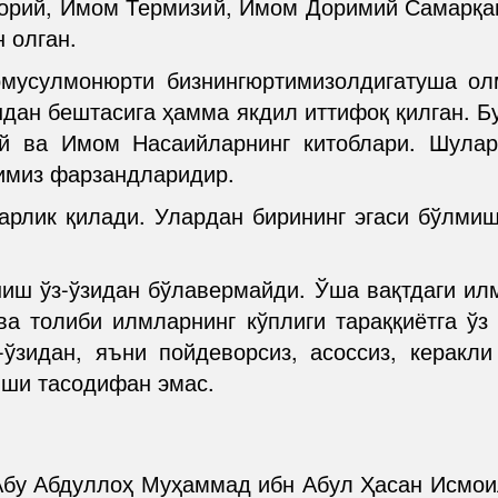
хорий, Имом Термизий, Имом Доримий Самарқа
 олган.
мусулмонюрти бизнингюртимизолдигатуша ол
ундан бештасига ҳамма якдил иттифоқ қилган. 
й ва Имом Насаийларнинг китоблари. Шулар
имиз фарзандларидир.
гарлик қилади. Улардан бирининг эгаси бўл
шиш ўз-ўзидан бўлавермайди. Ўша вақтдаги илм
 ва толиби илмларнинг кўплиги тараққиётга ўз
-ўзидан, яъни пойдеворсиз, асоссиз, керакл
иши тасодифан эмас.
Абу Абдуллоҳ Муҳаммад ибн Абул Ҳасан Исмои