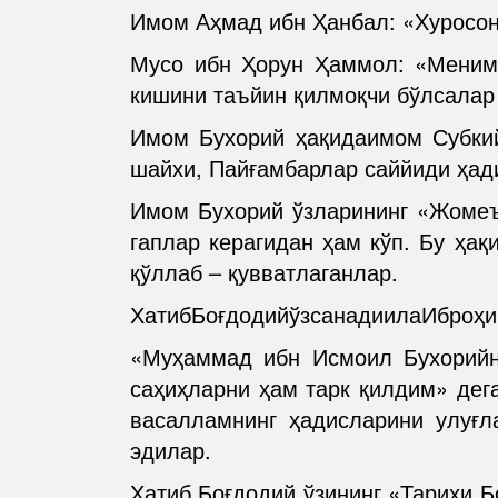
Имом Аҳмад ибн Ҳанбал: «Хуросо
Мусо ибн Ҳорун Ҳаммол: «Меним
кишини таъйин қилмоқчи бўлсалар
Имом Бухорий ҳақидаимом Субкий
шайхи, Пайғамбарлар саййиди ҳад
Имом Бухорий ўзларининг «Жомеъу
гаплар керагидан ҳам кўп. Бу ҳақ
қўллаб – қувватлаганлар.
ХатибБоғдодийўзсанадиилаИброҳ
«Муҳаммад ибн Исмоил Бухорийн
саҳиҳларни ҳам тарк қилдим» дег
васалламнинг ҳадисларини улуғл
эдилар.
Хатиб Боғдодий ўзининг «Тарихи 