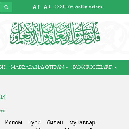
A
A
Ko‘zi zaiflar uchun
SH
MADRASA HAYOTIDAN
BUXOROI SHARIF
ЖИ
780
и Ислом нури билан мунаввар