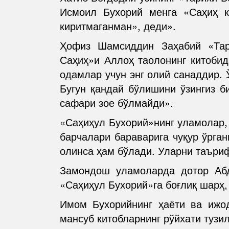
Исмоил Бухорий менга «Саҳиҳ к
киритмаганман», деди».
Ҳофиз Шамсиддин Заҳабий «Тар
Саҳиҳ»и Аллоҳ таолонинг китобид
одамлар учун энг олий санаддир.
Бугун қандай бўлишини ўзингиз б
сафари зое бўлмайди».
«Саҳиҳул Бухорий»нинг уламолар,
барчалари бараварига чуқур ўрга
олинса ҳам бўлади. Уларни таъриф
Замондош уламоларда дотор Абд
«Саҳиҳул Бухорий»га боғлиқ шарҳ,
Имом Бухорийнинг ҳаёти ва ижод
мансуб китобларнинг рўйхати тузи