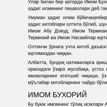
Улар билан бир қаторда Имом Бу
ҳадис илмининг пешволари деб тан
Умуман ҳадис илми бўйичаҳечбир
ҳадис китоблари олтита бўлиб, ш
Имом Абу Довуд, Имом Термизи
Термизий ва Имом Насаийлар юрт
Олтинчи ўрнига учта китоб даъво
юртимиздан чиққан.
Албатта, бундоқ натижаларга эри
орасидаги ўзаро мусобақа, устоз
имомларнинг етитшиб чиқиши, ўз
мўътабар китобларнинг пайдо бўл
ИМОМ БУХОРИЙ
Бу буюк имомнинг тўлиқ исмлари 