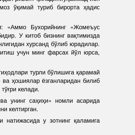
моз ўқимай туриб бирорта ҳадис
и: «Аммо Бухорийнинг «Жомеъус
идир. У китоб бизнинг вақтимизда
нлигидан хурсанд бўлиб юрадилар.
шитиш учун минг фарсах йўл юрса,
тиҳодлари турли бўлишига қарамай
р ва ҳошиялар ёзганларидан билиб
тўғри келади.
ва унинг саҳиҳи» номли асарида
ни келтирган.
и натижасида у зотнинг қаламига