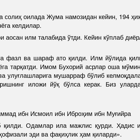
а солиҳ оилада Жума намозидан кейин, 194 ҳиж
нёга келдилар.
и аосан илм талабида ўтди. Кейин кўплаб диёр
а фазл ва шараф ато қилди. Илм йўлида қил
ёга тарқатди. Имом Бухорий асрлар оша мўми
 ва улуғлашларига мушарраф бўлиб келмоқдала
иришнинг иложи йўқ бўлса керак. Биз улар
аммад ибн Исмоил ибн Иброҳим ибн Муғийра
 қилди. Одамлар ила мажлис қурди. Ҳадис и
ҳофизали эди ва фақиҳлик ҳам қиларди».