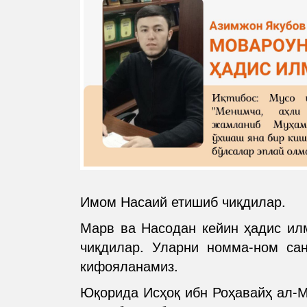
Имом Насаий етишиб чиқдилар.
Марв ва Насодан кейин ҳадис ил
чиқдилар. Уларни номма-ном са
кифояланамиз.
Юқорида Исҳоқ ибн Роҳавайҳ ал-М