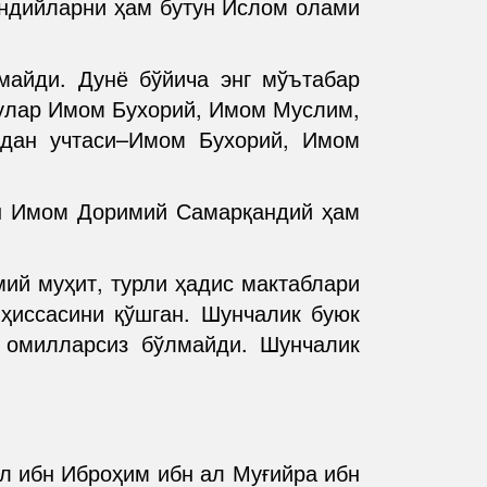
ндийларни ҳам бутун Ислом олами
майди. Дунё бўйича энг мўътабар
Булар Имом Бухорий, Имом Муслим,
дан учтаси–Имом Бухорий, Имом
миш Имом Доримий Самарқандий ҳам
ий муҳит, турли ҳадис мактаблари
 ҳиссасини қўшган. Шунчалик буюк
и омилларсиз бўлмайди. Шунчалик
л ибн Иброҳим ибн ал Муғийра ибн