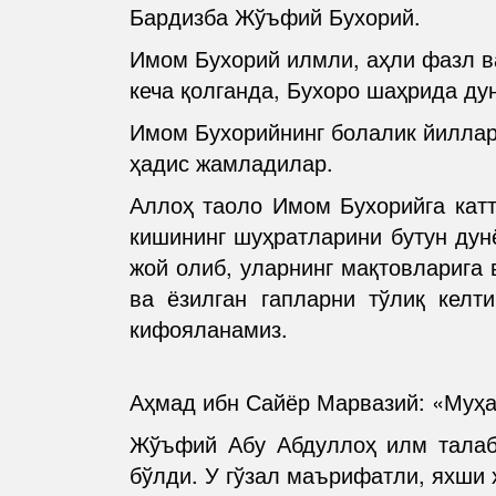
Бардизба Жўъфий Бухорий.
Имом Бухорий илмли, аҳли фазл в
кеча қолганда, Бухоро шаҳрида ду
Имом Бухорийнинг болалик йиллар
ҳадис жамладилар.
Аллоҳ таоло Имом Бухорийга катт
кишининг шуҳратларини бутун дун
жой олиб, уларнинг мақтовларига
ва ёзилган гапларни тўлиқ келт
кифояланамиз.
Аҳмад ибн Сайёр Марвазий: «Муҳ
Жўъфий Абу Абдуллоҳ илм талаб
бўлди. У гўзал маърифатли, яхши 