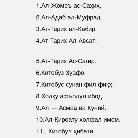
1.Ал-Жомеъ ас-Саҳиҳ.
2.Ал-Адаб ал-Муфрад.
3.Ат-Тарих ал-Кабир.
4.Ат-Тарих Ал-Авсат.
5.Ат-Тарих Ас-Сағир.
6.Китобуз Зуафо.
7.Китобус сунан фил фиқҳ.
8.Холқу афъолул ибод.
9.Ал — Асмаа ва Куний.
10.Ал-Қироату холфал имом.
11.. Китобул ҳибати.