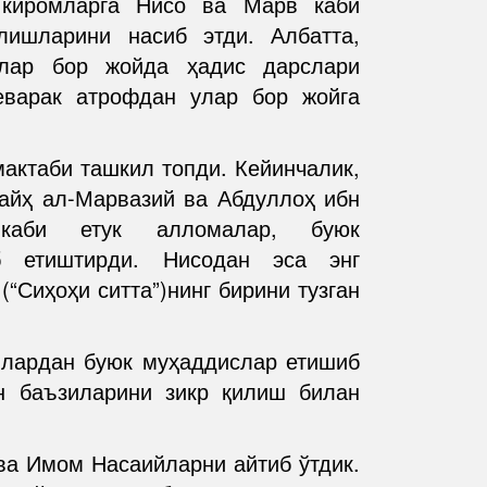
 киромларга Нисо ва Марв каби
лишларини насиб этди. Албатта,
млар бор жойда ҳадис дарслари
варак атрофдан улар бор жойга
актаби ташкил топди. Кейинчалик,
вайҳ ал-Марвазий ва Абдуллоҳ ибн
 каби етук алломалар, буюк
б етиштирди. Нисодан эса энг
(“Сиҳоҳи ситта”)нинг бирини тузган
йлардан буюк муҳаддислар етишиб
н баъзиларини зикр қилиш билан
ва Имом Насаийларни айтиб ўтдик.