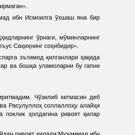
ирмаган».
мад ибн Исмоилга ўхшаш яна бир
ҳидларнинг ўрнаги, мўминларнинг
еъус Саҳиҳнинг соҳибидир».
сларга эътимод қилганлари ҳақида
нлар ва бошқа уламоларни бу гапни
ритмадим. Чўзилиб кетмасин деб
 ва Расулуллоҳ соллаллоҳу алайҳи
а поклик ҳолдагина ривоят қилар
ийдан ривоят қилади:Муҳаммад ибн