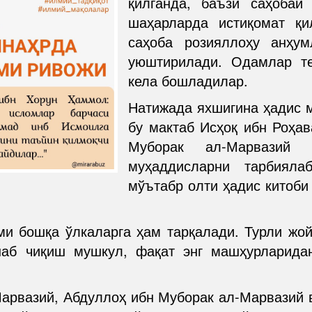
қилганда, баъзи саҳобаи
шаҳарларда истиқомат қи
саҳоба розияллоҳу анҳу
уюштирилади. Одамлар те
кела бошладилар.
Натижада яхшигина ҳадис м
бу мактаб Исҳоқ ибн Роҳа
Муборак ал-Марвазий
муҳаддисларни тарбияла
мўътабр олти ҳадис китоби 
ми бошқа ўлкаларга ҳам тарқалади. Турли жо
наб чиқиш мушкул, фақат энг машҳурларида
арвазий, Абдуллоҳ ибн Муборак ал-Марвазий 