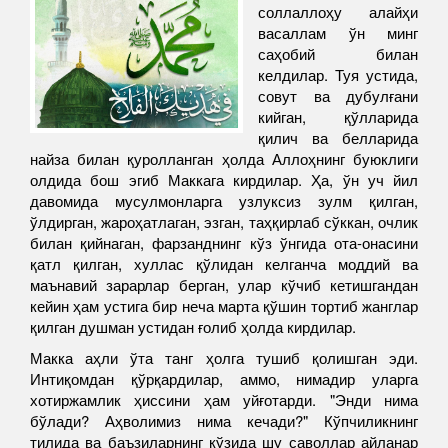
соллаллоҳу алайҳи
васаллам ўн минг
саҳобий билан
келдилар. Туя устида,
совут ва дубулғани
кийган, қўлларида
қилич ва белларида
найза билан қуролланган ҳолда Аллоҳнинг буюклиги
олдида бош эгиб Маккага кирдилар. Ҳа, ўн уч йил
давомида мусулмонларга узлуксиз зулм қилган,
ўлдирган, жароҳатлаган, эзган, таҳқирлаб сўккан, очлик
билан қийнаган, фарзанднинг кўз ўнгида ота-онасини
қатл қилган, хуллас қўлидан келганча моддий ва
маънавий зарарлар берган, улар кўчиб кетишгандан
кейин ҳам устига бир неча марта қўшин тортиб жанглар
қилган душман устидан ғолиб ҳолда кирдилар.
Макка аҳли ўта танг ҳолга тушиб қолишган эди.
Интиқомдан қўрқардилар, аммо, нимадир уларга
хотиржамлик ҳиссини ҳам уйғотарди. "Энди нима
бўлади? Аҳволимиз нима кечади?" Кўпчиликнинг
тилида ва баъзиларнинг кўзида шу саволлар айланар