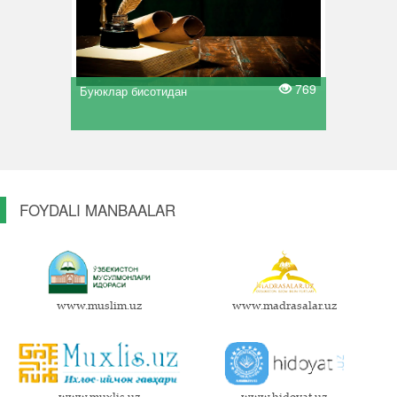
769
Буюклар бисотидан
FOYDALI MANBAALAR
www.muslim.uz
www.madrasalar.uz