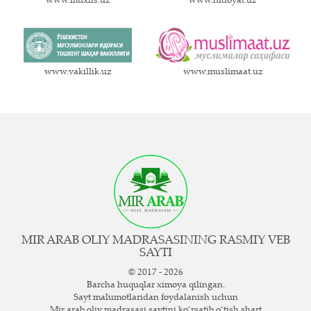
www.muxlis.uz
www.hidoyat.uz
www.vakillik.uz
www.muslimaat.uz
MIR ARAB OLIY MADRASASINING RASMIY VEB
SAYTI
© 2017 - 2026
Barcha huquqlar ximoya qilingan.
Sayt ma`lumotlaridan foydalanish uchun
Mir arab oliy madrasasi saytini ko‘rsatib o‘tish shart