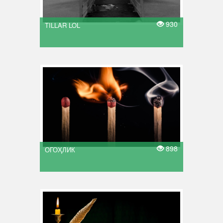
930
TILLAR LOL
898
ОГОҲЛИК