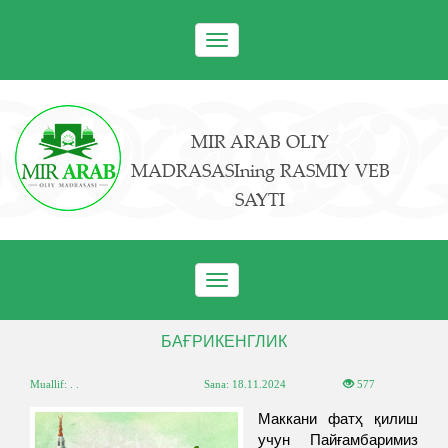
Toggle
navigation
MIR ARAB OLIY
MADRASASIning RASMIY VEB
SAYTI
Toggle
navigation
БАҒРИКЕНГЛИК
Muallif: . .
Sana:
18.11.2024
577
Маккани фатҳ қилиш
учун Пайғамбаримиз