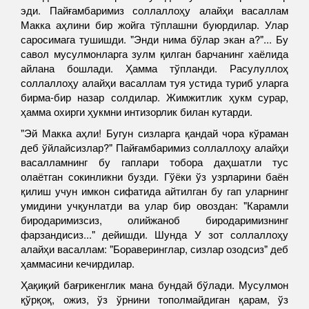
эди. Пайғамбаримиз соллаллоҳу алайҳи васаллам
Макка аҳлини бир жойга тўплашни буюрдилар. Улар
саросимага тушишди. "Энди нима бўлар экан а?"... Бу
савол мусулмонларга зулм қилган барчанинг хаёлида
айлана бошлади. Ҳамма тўпланди. Расулуллоҳ
соллаллоҳу алайҳи васаллам туя устида туриб уларга
бирма-бир назар солдилар. Жимжитлик ҳукм сурар,
ҳамма охирги ҳукмни интизорлик билан кутарди.
"Эй Макка аҳли! Бугун сизларга қандай чора кўраман
деб ўйлайсизлар?" Пайғамбаримиз соллаллоҳу алайҳи
васалламнинг бу гаплари тобора даҳшатли тус
олаётган сокинликни бузди. Гўёки ўз узрларини баён
қилиш учун имкон сифатида айтилган бу гап уларнинг
умидини учқунлатди ва улар бир овоздан: "Карамли
биродаримизсиз, олийжаноб биродаримизнинг
фарзандисиз..." дейишди. Шунда У зот соллаллоҳу
алайҳи васаллам: "Бораверинглар, сизлар озодсиз" деб
ҳаммасини кечирдилар.
Ҳақиқий бағрикенглик мана бундай бўлади. Мусулмон
қўрқоқ, ожиз, ўз ўрнини тополмайдиган қарам, ўз