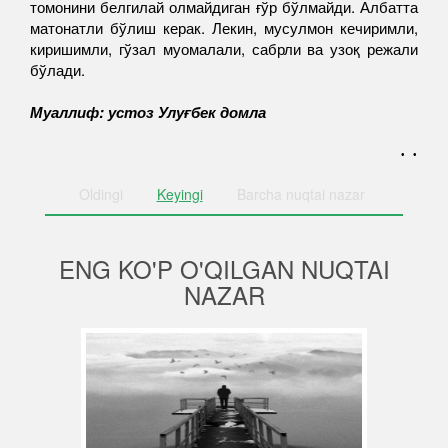
томонини белгилай олмайдиган ғўр бўлмайди. Албатта
матонатли бўлиш керак. Лекин, мусулмон кечиримли,
киришимли, гўзал муомалали, сабрли ва узоқ режали
бўлади.
Муаллиф: устоз Улуғбек домла
. .
Oldingi
Keyingi
Barcha
nuqtai nazar
ENG KO'P O'QILGAN NUQTAI
NAZAR