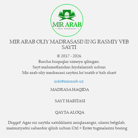
MIR ARAB OLIY MADRASASINING RASMIY VEB
SAYTI
© 2017 - 2026
Barcha huquqlar ximoya qilingan.
Sayt ma`lumotlaridan foydalanish uchun
Mir arab oliy madrasasi saytini ko‘rsatib o‘tish shart
info@mirarab.uz
MADRASA HAQIDA
SAYT HARITASI
QAYTA ALOQA
Diqqat! Agar siz saytda xatoliklarni aniqlasangiz, ularni belgilab,
ma`muriyatni xabardor qilish uchun Ctrl + Enter tugmalarini bosing