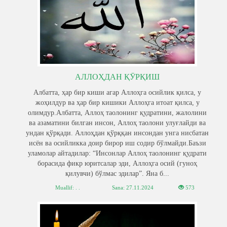
АЛЛОҲДАН ҚӮРҚИШ
Албатта, ҳар бир киши агар Аллоҳга осийлик қилса, у
жоҳилдур ва ҳар бир кишики Аллоҳга итоат қилса, у
олимдур.Албатта, Аллоҳ таолонинг қудратини, жалолини
ва азаматини билган инсон, Аллоҳ таолони улуғлайди ва
ундан қўрқади. Аллоҳдан қўрққан инсондан унга нисбатан
исён ва осийликка доир бирор иш содир бўлмайди.Баъзи
уламолар айтадилар: “Инсонлар Аллоҳ таолонинг қудрати
борасида фикр юритсалар эди, Аллоҳга осий (гуноҳ
қилувчи) бўлмас эдилар”. Яна б...
Muallif: . .
Sana:
27.11.2024
573