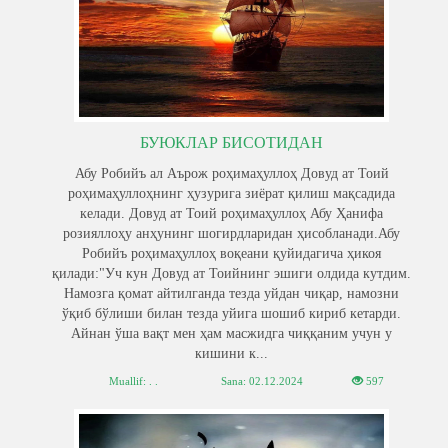
БУЮКЛАР БИСОТИДАН
Абу Робийъ ал Аърож роҳимаҳуллоҳ Довуд ат Тоий
роҳимаҳуллоҳнинг ҳузурига зиёрат қилиш мақсадида
келади. Довуд ат Тоий роҳимаҳуллоҳ Абу Ҳанифа
розияллоҳу анҳунинг шогирдларидан ҳисобланади.Абу
Робийъ роҳимаҳуллоҳ воқеани қуйидагича ҳикоя
қилади:"Уч кун Довуд ат Тоийнинг эшиги олдида кутдим.
Намозга қомат айтилганда тезда уйдан чиқар, намозни
ўқиб бўлиши билан тезда уйига шошиб кириб кетарди.
Айнан ўша вақт мен ҳам масжидга чиққаним учун у
кишини к...
Muallif: . .
Sana:
02.12.2024
597