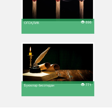
898
ОГОҲЛИК
771
Буюклар бисотидан