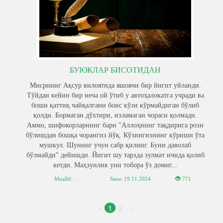
БУЮКЛАР БИСОТИДАН
Мисрнинг Ақсур вилоятида яшовчи бир йигит уйланди.
Тўйдан кейин бир неча ой ўтиб у автоҳалокатга учради ва
боши қаттиқ чайқалгани боис кўзи кўрмайдиган бўлиб
қолди. Бормаган дўхтири, изламаган чораси қолмади.
Аммо, шифокорларнинг бари "Аллоҳнинг тақдирига рози
бўлишдан бошқа чорангиз йўқ. Кўзингизнинг кўриши ўта
мушкул. Шунинг учун сабр қилинг. Буни даволаб
бўлмайди" дейишди. Йигит шу тарзда зулмат ичида қолиб
кетди. Маҳзунлик уни тобора ўз домиг...
Muallif: . .
Sana:
19.11.2024
771
«
1
2
»