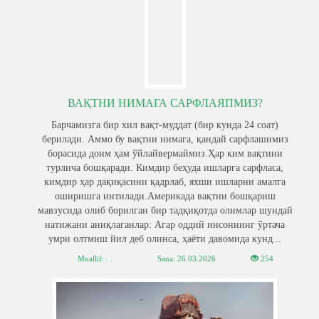
ВАҚТНИ НИМАГА САРФЛАЯПМИЗ?
Барчамизга бир хил вақт-муддат (бир кунда 24 соат)
берилади. Аммо бу вақтни нимага, қандай сарфлашимиз
борасида доим ҳам ўйлайвермаймиз.Ҳар ким вақтини
турлича бошқаради. Кимдир беҳуда ишларга сарфласа,
кимдир ҳар дақиқасини қадрлаб, яхши ишларни амалга
оширишга интилади.Америкада вақтни бошқариш
мавзусида олиб борилган бир тадқиқотда олимлар шундай
натижани аниқлаганлар: Агар оддий инсоннинг ўртача
умри олтмиш йил деб олинса, ҳаёти давомида кунд...
Muallif: . .
Sana:
26.03.2026
254