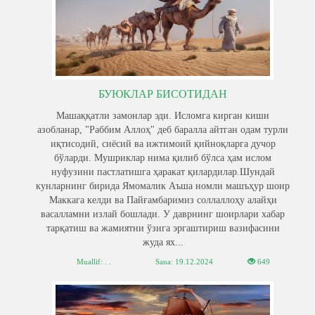
БУЮКЛАР БИСОТИДАН
Машаққатли замонлар эди. Исломга кирган киши
азобланар, "Раббим Аллоҳ" деб баралла айтган одам турли
иқтисодий, сиёсий ва ижтимоий қийноқларга дучор
бўларди. Мушриклар нима қилиб бўлса ҳам ислом
нуфузини пастлатишга ҳаракат қилардилар.Шундай
кунларнинг бирида Ямомалик Аъша номли машъҳур шоир
Маккага келди ва Пайғамбаримиз соллаллоҳу алайҳи
васалламни излай бошлади. У даврнинг шоирлари хабар
тарқатиш ва жамиятни ўзига эргаштириш вазифасини
жуда ях...
Muallif: . .
Sana:
19.12.2024
649