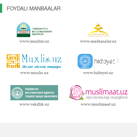
FOYDALI MANBAALAR
www.muslim.uz
www.madrasalar.uz
www.muxlis.uz
www.hidoyat.uz
www.vakillik.uz
www.muslimaat.uz