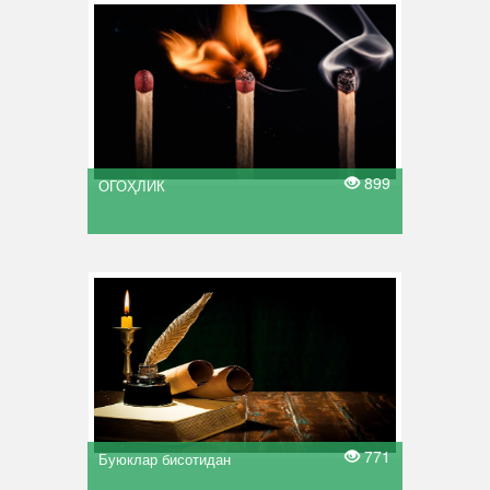
899
ОГОҲЛИК
771
Буюклар бисотидан