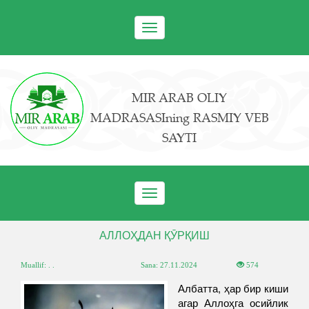
Toggle
navigation
MIR ARAB OLIY
MADRASASIning RASMIY VEB
SAYTI
Toggle
navigation
АЛЛОҲДАН ҚӮРҚИШ
Muallif: . .
Sana:
27.11.2024
574
Албатта, ҳар бир киши
агар Аллоҳга осийлик