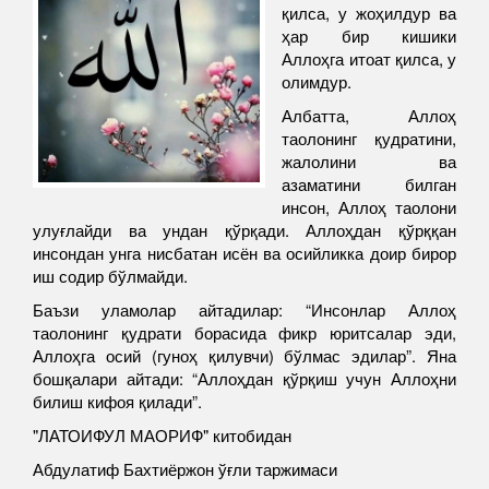
қилса, у жоҳилдур ва
ҳар бир кишики
Аллоҳга итоат қилса, у
олимдур.
Албатта, Аллоҳ
таолонинг қудратини,
жалолини ва
азаматини билган
инсон, Аллоҳ таолони
улуғлайди ва ундан қўрқади. Аллоҳдан қўрққан
инсондан унга нисбатан исён ва осийликка доир бирор
иш содир бўлмайди.
Баъзи уламолар айтадилар: “Инсонлар Аллоҳ
таолонинг қудрати борасида фикр юритсалар эди,
Аллоҳга осий (гуноҳ қилувчи) бўлмас эдилар”. Яна
бошқалари айтади: “Аллоҳдан қўрқиш учун Аллоҳни
билиш кифоя қилади”.
"ЛАТОИФУЛ МАОРИФ" китобидан
Абдулатиф Бахтиёржон ўғли таржимаси