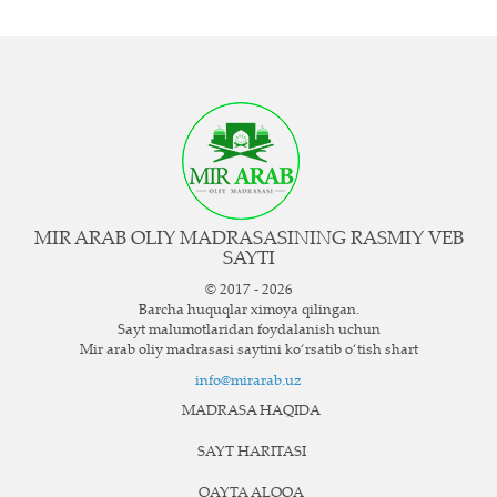
MIR ARAB OLIY MADRASASINING RASMIY VEB
SAYTI
© 2017 - 2026
Barcha huquqlar ximoya qilingan.
Sayt ma`lumotlaridan foydalanish uchun
Mir arab oliy madrasasi saytini ko‘rsatib o‘tish shart
info@mirarab.uz
MADRASA HAQIDA
SAYT HARITASI
QAYTA ALOQA