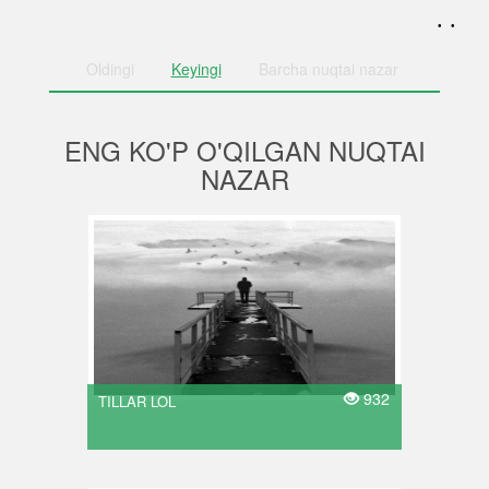
. .
Oldingi
Keyingi
Barcha
nuqtai nazar
ENG KO'P O'QILGAN NUQTAI
NAZAR
932
TILLAR LOL