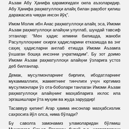
Аъзам Абу Ҳанифа қарамоғидаги оила аъзоларидир.
Абу Ҳанифа раҳматуллоҳи алайҳ билан рақобот қилиш
даражасига чиққан инсон йўқ”.
Имом Молик ибн Анас раҳматуллоҳи алайҳ эса, Имоми
Аъзам раҳматуллоҳи алайҳни улуғлаб, шундай тавсиф
этганлар: “Мен ҳадис илмини билишда, жаноби
Расулуллоҳнинг охирги ҳадисларини етказишда ва энг
саҳиҳ ҳадисларни англаб етишда Имоми Аъзамга
ўхшаган бошқа инсонни учратмадим”. Бу зот доимо
Имоми Аъзам раҳматуллоҳи алайҳни ўзларига устоз
деб билганлар.
Демак, мусулмонларнинг бирлиги, ибодатларнинг
мукаммаллиги, жамиятнинг тинчлиги учун юртимиз
мусулмонлари ўз ота-боболари танлаган Имоми Аъзам
раҳматуллоҳи алайҳнинг мазҳабларига ихлос ила
эргашишлари ўта муҳим ва жуда зарурдир!
Тасаввур қилинг! Агар ҳамма инсонлар мазҳабсизлик
сахросига йўл олса, нима бўлади?
Бу саволга замонамиз уламоларидан бўлмиш
Муҳаммад Саъид Рамазон бутий р.а. хазратларини