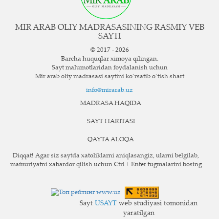
MIR ARAB OLIY MADRASASINING RASMIY VEB
SAYTI
© 2017 - 2026
Barcha huquqlar ximoya qilingan.
Sayt ma`lumotlaridan foydalanish uchun
Mir arab oliy madrasasi saytini ko‘rsatib o‘tish shart
info@mirarab.uz
MADRASA HAQIDA
SAYT HARITASI
QAYTA ALOQA
Diqqat! Agar siz saytda xatoliklarni aniqlasangiz, ularni belgilab,
ma`muriyatni xabardor qilish uchun Ctrl + Enter tugmalarini bosing
Sayt
USAYT
web studiyasi tomonidan
yaratilgan