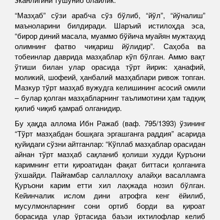
“Мазҳаб” сўзи арабча сўз бўлиб, “йўл”, “йўналиш”
маъноларини билдиради. Шаръий истилоҳда эса,
“бирор диний масала, муаммо бўйича муайян мужтаҳид
олимнинг фатво чиқариш йўлидир”. Саҳоба ва
тобеинлар даврида мазҳаблар кўп бўлган. Аммо вақт
ўтиши билан улар орасида тўрт йирик: ҳанафий,
моликий, шофеий, ҳанбалий мазҳаблари ривож топган.
Мазкур тўрт мазҳаб вужудга келишининг асосий омили
– булар қолган мазҳабларнинг таълимотини ҳам тадқиқ
қилиб чиқиб қамраб олганидир.
Бу ҳақда аллома Ибн Ражаб (ваф. 795/1393) ўзининг
“Тўрт мазҳабдан бошқага эргашганга раддия” асарида
қуйидаги сўзни айтганлар: “Кўплаб мазҳаблар орасидан
айнан тўрт мазҳаб сақланиб қолиши худди Қуръони
каримнинг етти қироатидан фақат биттаси қолганига
ўхшайди. Пайғамбар саллаллоҳу алайҳи васалламга
Қуръони карим етти хил лаҳжада нозил бўлган.
Кейинчалик ислом дини атрофга кенг ёйилиб,
мусулмонларнинг сони ортиб борди ва қироат
борасида улар ўртасида баъзи ихтилофлар келиб