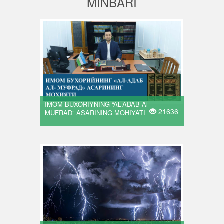
MINBARI
IMOM BUXORIYNING “AL-ADAB Al-
21636
MUFRAD” ASARINING MOHIYATI