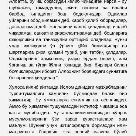
Албатта, бу иш орқасидан келиб чиқадиган нарса – бу
шубхасиз, тамаддунни, экин- текинни ва наслни
барбод қиладиган бош- бодоқликдир. Одамлар
уйларини обод қиламан деб, хароб қилиб юборадилар,
даволанаман деб, жонларини халок қиладилар, ишлаб
чиқараман, саноатни ривожлантираман деб, бошларига
фақирликни ва таназзулни орттириб оладилар. Чунки
улар ижтиҳодни ўз ўрнига қўйа билмадилар ва
шартларига риоя қилмай туриб, уни татбиқ қилдилар.
Одамларнинг ҳамкорлик, ўзаро ёрдам бериш, илм
ўрганиш ва тўғри йўлни топишда бир- бирлари билан
боғликларидан иборат Аллоҳнинг борлиқдаги суннатига
бепарволик қилдилар ”.
Хулоса қилиб айтганда Ислом динидаги мазҳабларнинг
турли-туманлиги камчилик бўлмасдан балки бир
ҳикматдир. Бу умматларга енгиллик ва осонликдир.
Аммо бу ҳикматни тушунмасдан ихтилоф чиқариш эса
катта мусибатдир. Бу англашилмовчиликдан кўпрок
мусулмонларнинг ўзи зарар кураётганлари ҳам
маълум. Шунинг учун ихтилофларга бормасдан илм-
маърифатга ёндошиш эса асосий вазифа бўлиб