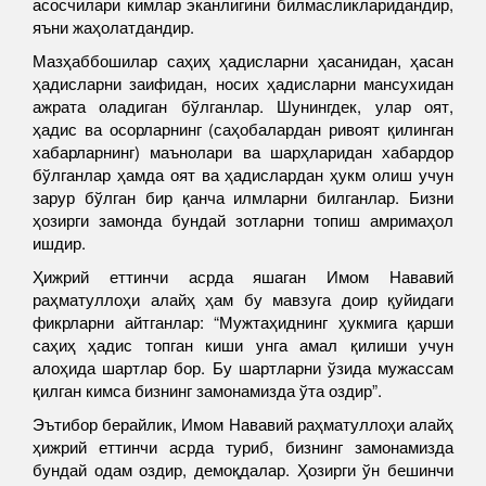
асосчилари кимлар эканлигини билмасликларидандир,
яъни жаҳолатдандир.
Мазҳаббошилар саҳиҳ ҳадисларни ҳасанидан, ҳасан
ҳадисларни заифидан, носих ҳадисларни мансухидан
ажрата оладиган бўлганлар. Шунингдек, улар оят,
ҳадис ва осорларнинг (саҳобалардан ривоят қилинган
хабарларнинг) маънолари ва шарҳларидан хабардор
бўлганлар ҳамда оят ва ҳадислардан ҳукм олиш учун
зарур бўлган бир қанча илмларни билганлар. Бизни
ҳозирги замонда бундай зотларни топиш амримаҳол
ишдир.
Ҳижрий еттинчи асрда яшаган Имом Нававий
раҳматуллоҳи алайҳ ҳам бу мавзуга доир қуйидаги
фикрларни айтганлар: “Мужтаҳиднинг ҳукмига қарши
саҳиҳ ҳадис топган киши унга амал қилиши учун
алоҳида шартлар бор. Бу шартларни ўзида мужассам
қилган кимса бизнинг замонамизда ўта оздир”.
Эътибор берайлик, Имом Нававий раҳматуллоҳи алайҳ
ҳижрий еттинчи асрда туриб, бизнинг замонамизда
бундай одам оздир, демоқдалар. Ҳозирги ўн бешинчи