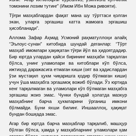
томонини лозим тутинг” (Имом Ибн Можа ривояти).
Тўғри мазҳаблардан фақат мана шу тўрттаси қолган
экан, уларга эргашиш катта жамоага эргашиш
ҳисобланади”.
Аллома Зафар Аҳмад Усмоний раҳматуллоҳи алайҳ
“Эълоус-сунан” китобида шундай деганлар: “Тўрт
мазҳаб имомлари ҳақиқатан тўғри йўл ва ҳидоятдадир.
Бир юртда улардан қайси бирининг мазҳаби тарқалган
бўлса, унинг уламолари ва китоблари кўп бўлса,
ижтиҳод даражасига етмаган киши (оят ва ҳадислардан
ўзи мустақил ҳукм чиқаришга қодир бўлмаган киши)
учун ўша мазҳабга эргашмоқ вожиб бўлади. Ўз юртида
кенг тарқалмаган ва уламолари кўп бўлмаган мазҳабга
эргашиш жоиз эмас. Чунки бундай ҳолатда мазкур
мазҳабнинг барча ҳукмларини ўрганиш имкони
бўлмайди. Буни яхши билинг. Иншааллоҳ, ҳақиқат
бундан бошқада эмас.
Агар бир юртда барча мазҳаблар тарқалиб, машҳур
бўлган бўлса, ҳамда у мазҳабларнинг уламолари ҳам
етарли бўлса, ижтиҳод даражасига етмаган киши учун