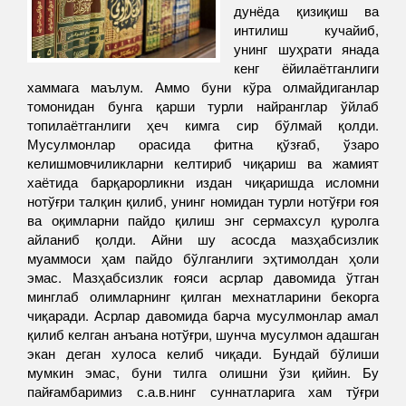
дунёда қизиқиш ва
интилиш кучайиб,
унинг шуҳрати янада
кенг ёйилаётганлиги
хаммага маълум. Аммо буни кўра олмайдиганлар
томонидан бунга қарши турли найранглар ўйлаб
топилаётганлиги ҳеч кимга сир бўлмай қолди.
Мусулмонлар орасида фитна қўзғаб, ўзаро
келишмовчиликларни келтириб чиқариш ва жамият
хаётида барқарорликни издан чиқаришда исломни
нотўғри талқин қилиб, унинг номидан турли нотўғри ғоя
ва оқимларни пайдо қилиш энг сермахсул қуролга
айланиб қолди. Айни шу асосда мазҳабсизлик
муаммоси ҳам пайдо бўлганлиги эҳтимолдан ҳоли
эмас. Мазҳабсизлик ғояси асрлар давомида ўтган
минглаб олимларнинг қилган мехнатларини бекорга
чиқаради. Асрлар давомида барча мусулмонлар амал
қилиб келган анъана нотўғри, шунча мусулмон адашган
экан деган хулоса келиб чиқади. Бундай бўлиши
мумкин эмас, буни тилга олишни ўзи қийин. Бу
пайғамбаримиз с.а.в.нинг суннатларига хам тўғри