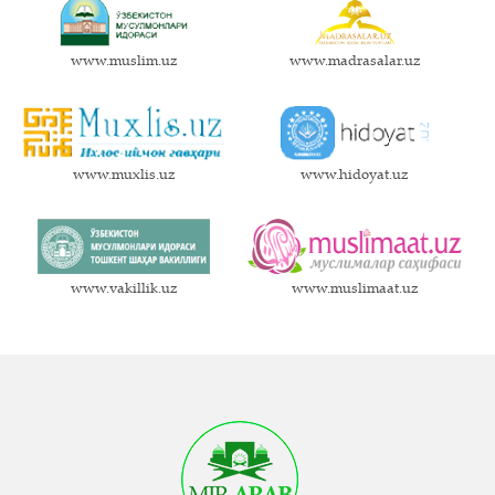
www.muslim.uz
www.madrasalar.uz
www.muxlis.uz
www.hidoyat.uz
www.vakillik.uz
www.muslimaat.uz