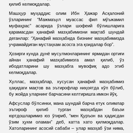
қилиб келмоқдалар.
Машҳур муҳаддис олим Ибн Ҳажар Асқалоний
ўзларининг “Мажмаъул муассас фил мўъжамил
муфаҳрас” асарида ўзлари шофеий бўлишларига
қарамасдан ҳанафий мазҳабимизни мақтаб шундай
деганлар: “Ҳанафий мазҳабида бизнинг мазҳабимизда
учрамайдиган мустаҳкам асосга эга қоидалар бор”.
Ҳозирги кунда дунё мусулмонларининг ярмидан ортиғи
айнан ҳанафий мазҳабимизга амал қилиб, ўз
ибодатларини шу мазҳабга мувофиқ адо этиб
келмоқдалар.
Хуллас, мазҳаблар, хусусан ҳанафий мазҳабимиз
ҳақидаги мақтов ва эътирофлар ниҳоятда кўп бўлиб,
бу жойда уларнинг барчасини келтиришга имкон йўқ.
Афсуслар бўлсинки, мана шундай барча етук олимлар
эътироф қилиб турган мазҳабдан баъзи
юртдошларимиз юз ўгириб, “мен Қуръон ва ҳадисдан
ўзим ҳукм оламан” деб, катта хато қилмоқдалар.
Хатоларининг асосий сабаби – улар мазҳаб ўзи нима,