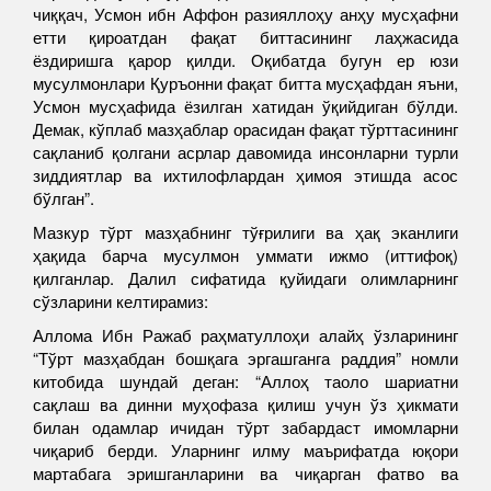
чиққач, Усмон ибн Аффон разияллоҳу анҳу мусҳафни
етти қироатдан фақат биттасининг лаҳжасида
ёздиришга қарор қилди. Оқибатда бугун ер юзи
мусулмонлари Қуръонни фақат битта мусҳафдан яъни,
Усмон мусҳафида ёзилган хатидан ўқийдиган бўлди.
Демак, кўплаб мазҳаблар орасидан фақат тўрттасининг
сақланиб қолгани асрлар давомида инсонларни турли
зиддиятлар ва ихтилофлардан ҳимоя этишда асос
бўлган”.
Мазкур тўрт мазҳабнинг тўғрилиги ва ҳақ эканлиги
ҳақида барча мусулмон уммати ижмо (иттифоқ)
қилганлар. Далил сифатида қуйидаги олимларнинг
сўзларини келтирамиз:
Аллома Ибн Ражаб раҳматуллоҳи алайҳ ўзларининг
“Тўрт мазҳабдан бошқага эргашганга раддия” номли
китобида шундай деган: “Аллоҳ таоло шариатни
сақлаш ва динни муҳофаза қилиш учун ўз ҳикмати
билан одамлар ичидан тўрт забардаст имомларни
чиқариб берди. Уларнинг илму маърифатда юқори
мартабага эришганларини ва чиқарган фатво ва