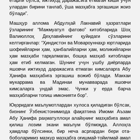
улардан бирини танлаб, ўша мазҳабга эргашиши жоиз
бўлади”.
Машҳур аллома Абдулҳай Лакнавий ҳазратлари
ўзларининг “Мажмуатул фатово” китобларида Шоҳ
Валиюллоҳ Деҳлавийнинг қуйидаги сўзларини
келтирганлар: “Ҳиндистон ва Мовароуннаҳр юртларида
шофеийларни ҳам, ҳанбалийларни ҳам, моликийларни
ҳам мазҳаби тарқалмаган, бошқа мазҳаб китоблари
ҳам етиб келмаган. Шунинг учун ушбу диёрларда
яшовчи ижтиҳод даражасига етмаган кимсаларга Абу
Ҳанифа мазҳабига эргашиш вожиб бўлади. Маккаи
мукаррама ва Мадинаи мунавварада яшовчи
кимсаларга ундай эмас. Чунки у ерда барча
мазҳабларни топиш имконияти бор”.
Юқоридаги маълумотлардан хулоса қиладиган бўлсак,
бизнинг Ўзбекистонимизда фақатгина Имоми Аъзам
Абу Ҳанифа раҳматуллоҳи алайҳнинг мазҳабига амал
қилиш лозим экани маълум бўлмоқда. Аллоҳга
ҳамдлар бўлсинки, бир неча асрлардан бери ота-
боболаримиз мазкур мазҳабга оғишмай-тойилмай амал