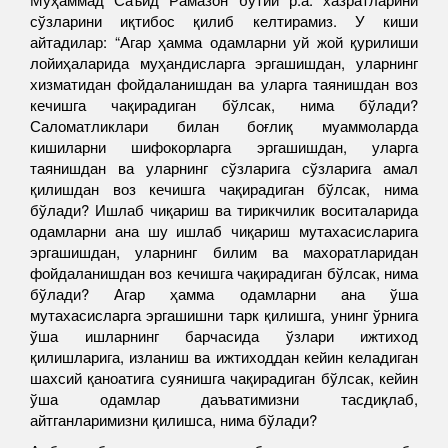
сўзларини иқтибос қилиб келтирамиз. У киши
айтадилар: “Агар ҳамма одамларни уй жой қурилиши
лойиҳаларида муҳандисларга эргашишдан, уларнинг
хизматидан фойдаланишдан ва уларга таянишдан воз
кечишга чақирадиган бўлсак, нима бўлади?
Саломатликлари билан боғлиқ муаммоларда
кишиларни шифокорларга эргашишдан, уларга
таянишдан ва уларнинг сўзларига сўзларига амал
қилишдан воз кечишга чақирадиган бўлсак, нима
бўлади? Ишлаб чиқариш ва тирикчилик воситаларида
одамларни ана шу ишлаб чиқариш мутахасисларига
эргашишдан, уларнинг билим ва махоратларидан
фойдаланишдан воз кечишга чақирадиган бўлсак, нима
бўлади? Агар ҳамма одамларни ана ўша
мутахасисларга эргашишни тарк қилишга, унинг ўрнига
ўша ишларнинг барчасида ўзлари ижтиход
қилишларига, изланиш ва ижтиходдан кейин келадиган
шахсий қаноатига суянишга чақирадиган бўлсак, кейин
ўша одамлар даъватимизни тасдиқлаб,
айтганларимизни қилишса, нима бўлади?