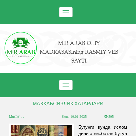
Toggle
navigation
MIR ARAB OLIY
MADRASASIning RASMIY VEB
SAYTI
Toggle
navigation
МАЗҲАБСИЗЛИК ХАТАРЛАРИ
Muallif: . .
Sana:
10.01.2025
505
Бугунги кунда ислом
динига нисбатан бутун