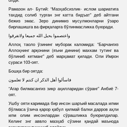
Рамазон ал- Бутий: “Мазҳабсизлик- ислом шариатига
тахдид солиб турган энг катта бидъат” деб айтгани
бежиз эмас. Зеро динимиз мусулмонларни ўзаро
бирлашишга ва фирқаларга бўлинмасликка буюради.
واعتصموا بحبل الله جميعا ولاتفرقوا
Аллоҳ таоло ўзининг муборак каломида: “Барчангиз
Аллоҳнинг арқонини (яъни динини) махкам тутинг ва
бўлиниб кетманг” деб марҳамат қилади. Оли Имрон
сураси 103-оят.
Бошқа бир оятда:
فاسألوا أهل الذكر ان كنتم لا تعلمون
“Агар билмасангиз зикр аҳилларидан сўранг” Анбиё 7-
оят.
Ушбу ояти каримада бир инсон шаръий масалада илми
бўлмаса ўзича қарор қабул қилмай балки дарров аҳли
илм олим инсонлардан сўрашликка буюрилдилар.
Келинг энг аввло мазҳаб сўзини қандай маънода
эканлигини тушуниб олайлик.