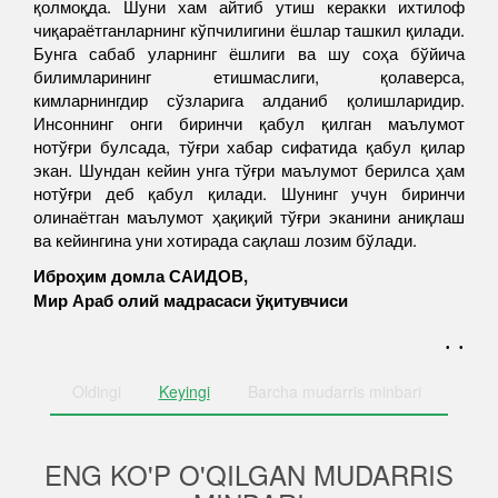
қолмоқда. Шуни хам айтиб утиш керакки ихтилоф
чиқараётганларнинг кўпчилигини ёшлар ташкил қилади.
Бунга сабаб уларнинг ёшлиги ва шу соҳа бўйича
билимларининг етишмаслиги, қолаверса,
кимларнингдир сўзларига алданиб қолишларидир.
Инсоннинг онги биринчи қабул қилган маълумот
нотўғри булсада, тўғри хабар сифатида қабул қилар
экан. Шундан кейин унга тўғри маълумот берилса ҳам
нотўғри деб қабул қилади. Шунинг учун биринчи
олинаётган маълумот ҳақиқий тўғри эканини аниқлаш
ва кейингина уни хотирада сақлаш лозим бўлади.
Иброҳим домла
САИДОВ
,
Мир Араб олий мадрасаси ўқитувчиси
. .
Oldingi
Keyingi
Barcha
mudarris minbari
ENG KO'P O'QILGAN MUDARRIS