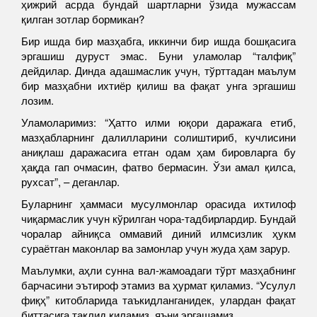
ҳижрий асрда бундай шартларни ўзида мужассам
қилган зотлар бормикан?
Бир ишда бир мазҳабга, иккинчи бир ишда бошқасига
эргашиш дуруст эмас. Буни уламолар “талфиқ”
дейдилар. Динда адашмаслик учун, тўрттадан маълум
бир мазҳабни ихтиёр қилиш ва фақат унга эргашиш
лозим.
Уламоларимиз: “Ҳатто илми юқори даражага етиб,
мазҳабларнинг далилларини солиштириб, кучлисини
аниқлаш даражасига етган одам ҳам бировларга бу
ҳақда гап очмасин, фатво бермасин. Ўзи амал қилса,
рухсат”, – деганлар.
Буларнинг ҳаммаси мусулмонлар орасида ихтилоф
чиқармаслик учун кўрилган чора-тадбирлардир. Бундай
чоралар айниқса оммавий диний илмсизлик ҳукм
сураётган маконлар ва замонлар учун жуда ҳам зарур.
Маълумки, аҳли сунна вал-жамоадаги тўрт мазҳабнинг
барчасини эътироф этамиз ва ҳурмат қиламиз. “Усулул
фиқҳ” китобларида таъкидланганидек, улардан фақат
биттасига тақлид қиламиз, яъни эргашамиз.