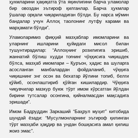
ҳукмларини ҳақиқатга ўта яқинлигини барча уламолар
бир овоздан эътироф қилганлар. Барча ҳукмлар
ўшалар орқали чиқариладиган бўлди. Бу нарса мўмин
бандалар учун Аллоҳ таолонинг лутфу карами ва
марҳамати бўлди”.
Уламоларимиз фиқҳий мазҳаблар имомларини ва
уларнинг ишларини қуйидаги мисол билан
тушунтирадилар: “Аллоҳнинг розилигига эришиб,
жаннатий бўлиш худди тоғнинг чўққисига чиқишдек
бўлса, мазҳаб имомлари – Қуръон, ҳадис ва шуларга
асосланган манбалардан фойдаланиб, чўққига
чиқишнинг энг осон ва бехатар йўлини топиб, белги
қўйиб, осонлаштириб қўйган кишилардир. Чўққига
чиқувчилар мазкур буюк тўрт имом кўрсатган йўлдан
бирини тутсалар осонгина, қийналмасдан мақсадига
эришади”.
Имом Бадруддин Заркаший “Баҳрул муҳит” китобида
шундай ёзади: “Мусулмонларнинг эътироф қилинган
тўрт мазҳаби ҳақдир ва ундан бошқасига амал қилиш
жоиз эмас”.