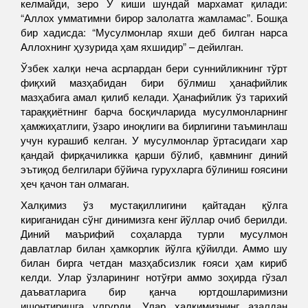
келмайди, зеро У киши шундай мархамат қилади:
“Аллох умматимни бирор залолатга жамламас”. Бошқа
бир хадисда: “Мусулмонлар яхши деб билган нарса
Аллохнинг ҳузурида ҳам яхшидир” – дейилган.
Ўзбек халқи неча асрлардан бери суннийликнинг тўрт
фиқхий мазҳабидан бири бўлмиш ҳанафийлик
мазҳабига амал қилиб келади. Ҳанафийлик ўз тарихий
тараққиётнинг барча босқичларида мусулмонларнинг
ҳамжиҳатлиги, ўзаро иноқлиги ва бирлигини таъминлаш
учун курашиб келган. У мусулмонлар ўртасидаги хар
қандай фирқачиликка қарши бўлиб, қавмнинг диний
эътиқод белгилари бўйича гурухларга бўлиниш ғоясини
ҳеч қачон тан олмаган.
Халқимиз ўз мустақиллигини қайтадан қўлга
кириганидан сўнг динимизга кенг йўллар очиб берилди.
Диний маърифий соҳаларда турли мусулмон
давлатлар билан ҳамкорлик йўлга қўйилди. Аммо шу
билан бирга четдан мазҳабсизлик ғояси ҳам кириб
келди. Улар ўзларининг нотўғри аммо зоҳирда гўзал
даъватларига бир қанча юртдошларимизни
ишонтиришга улгурди. Улар халқимизнинг азалдан