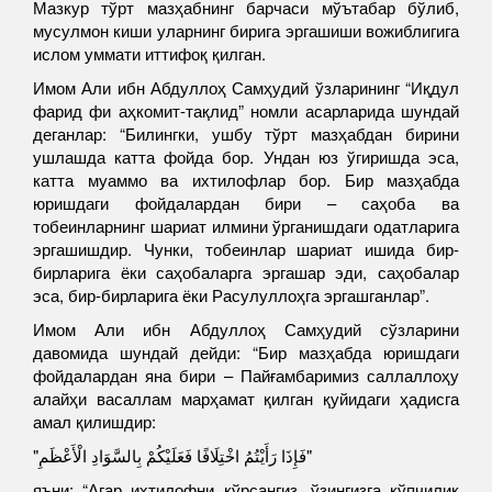
Мазкур тўрт мазҳабнинг барчаси мўътабар бўлиб,
мусулмон киши уларнинг бирига эргашиши вожиблигига
ислом уммати иттифоқ қилган.
Имом Али ибн Абдуллоҳ Самҳудий ўзларининг “Иқдул
фарид фи аҳкомит-тақлид” номли асарларида шундай
деганлар: “Билингки, ушбу тўрт мазҳабдан бирини
ушлашда катта фойда бор. Ундан юз ўгиришда эса,
катта муаммо ва ихтилофлар бор. Бир мазҳабда
юришдаги фойдалардан бири – саҳоба ва
тобеинларнинг шариат илмини ўрганишдаги одатларига
эргашишдир. Чунки, тобеинлар шариат ишида бир-
бирларига ёки саҳобаларга эргашар эди, саҳобалар
эса, бир-бирларига ёки Расулуллоҳга эргашганлар”.
Имом Али ибн Абдуллоҳ Самҳудий сўзларини
давомида шундай дейди: “Бир мазҳабда юришдаги
фойдалардан яна бири – Пайғамбаримиз саллаллоҳу
алайҳи васаллам марҳамат қилган қуйидаги ҳадисга
амал қилишдир:
"فَإِذَا رَأَيْتُمُ اخْتِلَافًا فَعَلَيْكُمْ بِالسَّوَادِ الْأَعْظَمِ"
яъни: “Агар ихтилофни кўрсангиз, ўзингизга кўпчилик