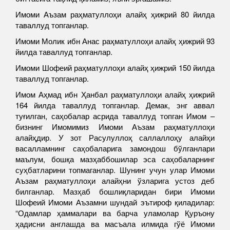
Имоми Аъзам раҳматуллоҳи алайҳ ҳижрий 80 йилда
таваллуд топганлар.
Имоми Молик ибн Анас раҳматуллоҳи алайҳ ҳижрий 93
йилда таваллуд топганлар.
Имоми Шофеий раҳматуллоҳи алайҳ ҳижрий 150 йилда
таваллуд топганлар.
Имом Аҳмад ибн Ҳанбал раҳматуллоҳи алайҳ ҳижрий
164 йилда таваллуд топганлар. Демак, энг аввал
туғилган, саҳобалар асрида таваллуд топган Имом –
бизнинг Имомимиз Имоми Аъзам раҳматуллоҳи
алайҳдир. У зот Расулуллоҳ саллаллоҳу алайҳи
васалламнинг саҳобаларига замондош бўлганлари
маълум, бошқа мазҳаббошилар эса саҳобаларнинг
суҳбатларини топмаганлар. Шунинг учун улар Имоми
Аъзам раҳматуллоҳи алайҳни ўзларига устоз деб
билганлар. Мазҳаб бошлиқларидан бири Имоми
Шофеий Имоми Аъзамни шундай эътироф қиладилар:
“Одамлар ҳаммалари ва барча уламолар Қуръону
ҳадисни англашда ва масъала илмида гўё Имоми