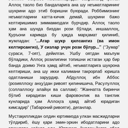
Аллоҳ таоло биз бандаларига ана шу неъматларининг
шукрини адо этиб боришни буюради. Роббимизнинг
неъматларини катта-кичик демай, шукрини бажо
келтиришимиз зиммамиздаги бурчдир. Аллоҳ таоло
ҳам ана шунда биздан рози бўлади, иншааллоҳ,
Қуръони каримда бу ҳақда марҳамат қилиниб,
жумладан: “
...Агар шукр қилсангиз (ва имон
келтирсангиз), У сизлар учун рози бўлур...”
(“Зумар”
сураси, 7-оят), дейилган. Ушбу оятдан маълум
бўладики, Аллоҳ розилигини топишни истаган ҳар бир
банда доимо Унга ҳамд айтиб, неъматларига шукрона
келтириши, ана шу икки калимани такрорлаб юришга
одатланиши зарурдир. Абдуллоҳ ибн Аббос
(розияллоҳу анҳу)дан ривоят қилинишича, Расулуллоҳ
(соллаллоҳу алайҳи ва саллам): “Жаннатга биринчи
бўлиб кирадиган киши фаровонлик ва танглик
кунларида ҳам Аллоҳга ҳамд айтиб юрадиган
кимсадир” (Табароний ривояти), деганлар.
Мустақилликдан олдин юртимизда улкан масжидларни
тўлдириб, ёшу қари эмин-эркин ибодатларини адо
этишлари қаёқда эди. Юртимиз йилдан-йилга обод