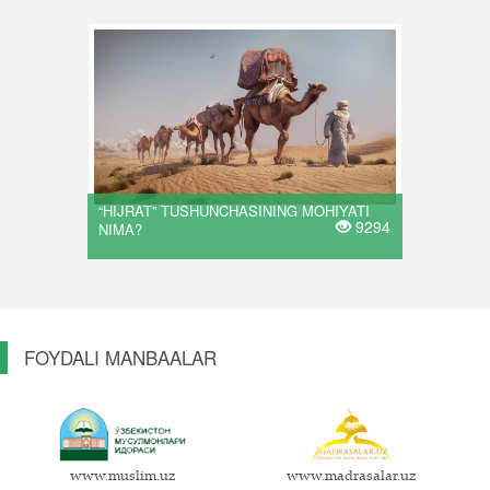
“HIJRAT” TUSHUNCHASINING MOHIYATI
9294
NIMA?
FOYDALI MANBAALAR
www.muslim.uz
www.madrasalar.uz