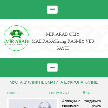
Toggle
navigation
MIR ARAB OLIY
MADRASASIning RASMIY VEB
SAYTI
Toggle
navigation
МУСТАҚИЛЛИК НЕЪМАТИГА ШУКРОНА ҚИЛИШ
Muallif: . .
Sana:
30.08.2025
420
Аллоҳнинг тақдирига
ишонмаган, ўзига