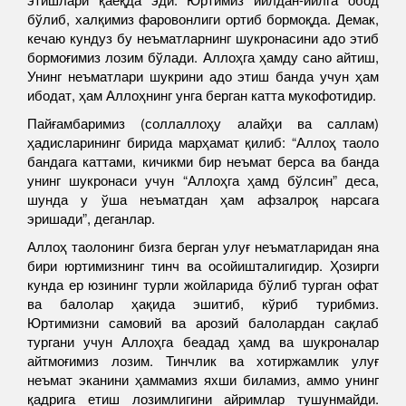
бўлиб, халқимиз фаровонлиги ортиб бормоқда. Демак,
кечаю кундуз бу неъматларнинг шукронасини адо этиб
бормоғимиз лозим бўлади. Аллоҳга ҳамду сано aйтиш,
Унинг неъматлари шукрини адо этиш банда учун ҳам
ибодат, ҳам Аллоҳнинг унга берган катта мукофотидир.
Пайғамбаримиз (соллаллоҳу алайҳи ва саллам)
ҳадисларининг бирида марҳамат қилиб: “Аллоҳ таоло
бандага каттами, кичикми бир неъмат берса ва банда
унинг шукронаси учун “Аллоҳга ҳамд бўлсин” деса,
шунда у ўша неъматдан ҳам афзалроқ нарсага
эришади”, деганлар.
Аллоҳ таолонинг бизга берган улуғ неъматларидан яна
бири юртимизнинг тинч ва осойишталигидир. Ҳозирги
кунда ер юзининг турли жойларида бўлиб турган офат
ва балолар ҳақида эшитиб, кўриб турибмиз.
Юртимизни самовий ва арозий балолардан сақлаб
тургани учун Аллоҳга беадад ҳамд ва шукроналар
айтмоғимиз лозим. Тинчлик ва хотиржамлик улуғ
неъмат эканини ҳаммамиз яхши биламиз, аммо унинг
қадрига етиш лозимлигини айримлар тушунмайди.