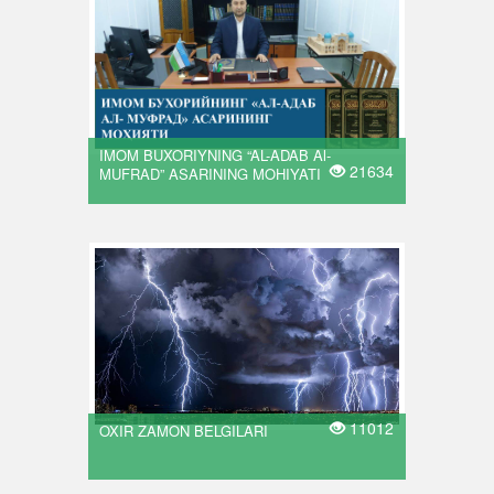
IMOM BUXORIYNING “AL-ADAB Al-
21634
MUFRAD” ASARINING MOHIYATI
11012
OXIR ZAMON BELGILARI