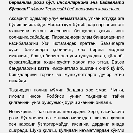
берганига рози бўл, инсонларнинг энг бадавлати
бўласан!
” (Имом Термизий) деб марҳамат қилганлар
.
Аксарият одамлар улуғ неъматларга, улкан ютуққа эга
бўлишни истайди. Нафсга қул бўлиб, ҳар нарсанинг энг
яхшисини исташ инсоннинг бошқалар ҳақига чанг
солишига сабабдир. Парвардигори олам бандаларининг
насибаларини Ўзи истагандек яратган. Баъзиларга
ҳусн, баъзиларга қобилият, яна бирига моддий
имконият, бошқа бирига эса уни тушунадиган, қўллаб-
қувватлайдиган яхши жуфти ҳалол ато этган. Баъзи
бандаларини катта имкониятлар эшигини очиб қўйиб,
бошқаларини торлик ва мушкулотларга дучор этиб
синайди.
Тақдирдан нолиш мўмин бандага хос эмас. Чунки,
имонли инсон Роббиси унинг тақдирини тайин
қилганини, унга бўйсунмоқ бурчи эканини билади.
Ношукрлик - бахтсизлик келтиради. Зеро, насибасига
рози бўлмаслик ва етишмовчиликдан шикоят қилиш
ҳеч нарсани ўзгартирмайди, аксинча, дардини янада
оширади. Шукр қилиш, қўлидаги неъматлардан кўнгли