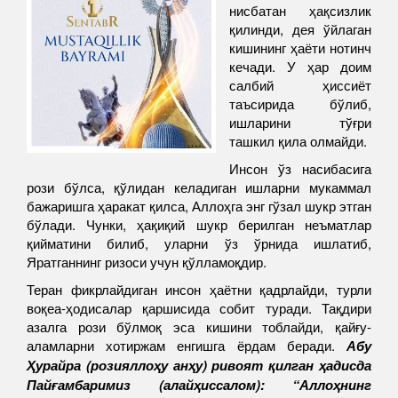
нисбатан ҳақсизлик
қилинди, дея ўйлаган
кишининг ҳаёти нотинч
кечади. У ҳар доим
салбий ҳиссиёт
таъсирида бўлиб,
ишларини тўғри
ташкил қила олмайди.
Инсон ўз насибасига
рози бўлса, қўлидан келадиган ишларни мукаммал
бажаришга ҳаракат қилса, Аллоҳга энг гўзал шукр этган
бўлади. Чунки, ҳақиқий шукр берилган неъматлар
қийматини билиб, уларни ўз ўрнида ишлатиб,
Яратганнинг ризоси учун қўлламоқдир.
Теран фикрлайдиган инсон ҳаётни қадрлайди, турли
воқеа-ҳодисалар қаршисида собит туради. Тақдири
азалга рози бўлмоқ эса кишини тоблайди, қайғу-
аламларни хотиржам енгишга ёрдам беради.
Абу
Ҳурайра (розияллоҳу анҳу) ривоят қилган ҳадисда
Пайғамбаримиз (алайҳиссалом): “Аллоҳнинг