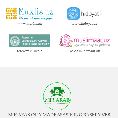
www.muxlis.uz
www.hidoyat.uz
www.vakillik.uz
www.muslimaat.uz
MIR ARAB OLIY MADRASASINING RASMIY VEB