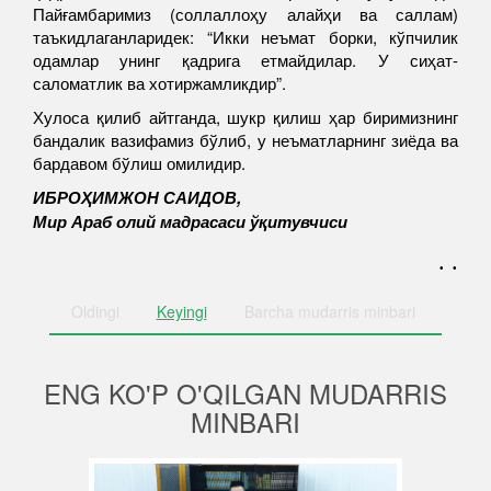
Пайғамбаримиз (соллаллоҳу алайҳи ва саллам)
таъкидлаганларидек: “Икки неъмат борки, кўпчилик
одамлар унинг қадрига етмайдилар. У сиҳат-
саломатлик ва хотиржамликдир”.
Хулоса қилиб айтганда, шукр қилиш ҳар биримизнинг
бандалик вазифамиз бўлиб, у неъматларнинг зиёда ва
бардавом бўлиш омилидир.
ИБРОҲИМЖОН САИДОВ,
Мир Араб олий мадрасаси ўқитувчиси
. .
Oldingi
Keyingi
Barcha
mudarris minbari
ENG KO'P O'QILGAN MUDARRIS
MINBARI