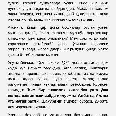
тўлиб, ижобий туйғуларда бўлиш инсоннинг икки
дунёси учун ниҳоятда фойдалидир. Масалан, соғлом
одам “шукрки, соғлиғим яхши”, деб қўлидан келганча
меҳнат қилиб, моддий қийинчиликдан қутулади.
Аксинча, киши ҳар доим бошқалар билан ўзини
муқояса қилиб, “Нега фалончи мўл-кўл харажатлар
қилади-ю, мен қила олмайман? Мен ҳам улар каби
харжлашни истайман!” деса, ўзининг аҳволини
оғирлаштиради. Фарзандларининг ризқини қияди, ҳатто
қарзга ботиб қолиши мумкин.
Унутмайликки, “Ҳеч вақоим йўқ”, деган одамлар ҳам
жуда кўп неъмат эгасидир. Агар соғлиқ, ниятларни
амалга оширишга вақт ва ёшлик каби неъматларимизга
имкон қадар кўпроқ шукр қилсак, Аллоҳ таоло
ризқимизни янада кенгайтиради. Бинобарин, Қуръони
каримда: “
Ким бир яхшилик килса,биз унга ўша
ишида яхшиликни зиёда қилурмиз. Албатта, Аллоҳ
ўта мағфиратли, Шакурдир
” (“Шуро” сураси, 23-оят),
дея марҳамат қилинган.
Ўзининг беҳисоб неъматларидан баҳраманд қилган