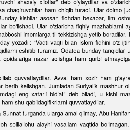
ruvchi shaxsiy xiloflar” deb o‘ylaydilar va o‘zlari
ka chaqiruvchilar ham chiqib turadi. Ular doimo ju
. Bunday kishilar asosan fiqhdan bexabar, ilm os
 bo‘lishadi. Ular o‘zlaricha fiqhiy mazhablarni ayb
habboshi imomlarga til tekkizishga yetib boradi
y yozadil: “Vaqti-vaqti bilan Islom fiqhini o‘z ijtih
idlarni eshitib turamiz. Odatda bunday tanqidlar ul
va qoidalariga nazar solishga ham qurbi etmaydig
‘llab quvvatlaydilar. Avval ham xozir ham g‘ayrat
yalar berib kelishgan. Jumladan Suriyalik mashhu
omdagi eng xatarli bid’at” deb biladi, u kishi mazh
ham shu qabildagifikrlarni quvvatlaydilar.
va Sunnat turganda ularga amal qilmay, Abu Hanifani
oh solllallohu alayhi vasallam vaqtida bo‘lmaga