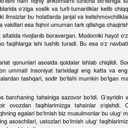
a bo‘lishi ham fiqhiy ahkomlarni turlicha bo‘lishi
arida o‘ziga xoslik va turli-tumanliklar kelib chiqq
nki ilmsizlar bu holatlarda janjal va kelishmovchilik
fa vakillari esa fiqhni umuman tark qilishga chaqiri
t sifatida rivojlanib boravergan. Modomiki hayot 
 faqihlarga ishi tushib turadi. Bu esa o‘z navbatid
at qonunlari asosida qoidalar ishlab chiqildi. Son-
mon ummati insoniyat tarixidagi eng katta va eng
lardan tashqari, sodir bo‘lishi mumkin bo‘lgan mas
s barchaning tahsiniga sazovor bo‘ldi. G‘ayridin x
bir ovozdan faqihlarimizga tahsinlar o‘qishdi. 
qhning egalari bo‘lmish biz musulmonlar bu ulug‘ m
ng asoschilari, ustozlari bo‘lmish ulug‘ faqihlari