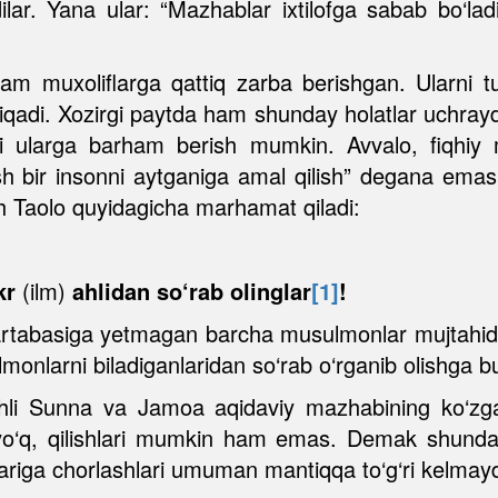
ar. Yana ular: “Mazhablar ixtilofga sabab bo‘lad
m muxoliflarga qattiq zarba berishgan. Ularni tur
iqadi. Xozirgi paytda ham shunday holatlar uchraydi
yoki ularga barham berish mumkin. Avvalo, fiqhi
ash bir insonni aytganiga amal qilish” degana ema
oh Taolo quyidagicha marhamat qiladi:
kr
(ilm)
ahlidan so‘rab olinglar
[1]
!
artabasiga yetmagan barcha musulmonlar mujtahidlarg
monlarni biladiganlaridan so‘rab o‘rganib olishga
hli Sunna va Jamoa aqidaviy mazhabining ko‘zga k
 yo‘q, qilishlari mumkin ham emas. Demak shunday
lariga chorlashlari umuman mantiqqa to‘g‘ri kelmayd