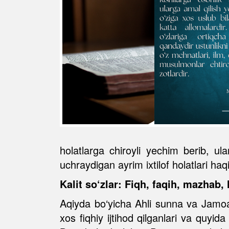
holatlarga chiroyli yechim berib, ul
uchraydigan ayrim ixtilof holatlari haqi
Kalit so‘zlar: Fiqh, faqih, mazhab, h
Aqiyda bo‘yicha Ahli sunna va Jamoa 
xos fiqhiy ijtihod qilganlari va quyi