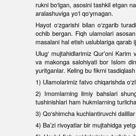
rukni bo‘lgan, asosini tashkil etgan n
aralashuviga yo‘l qo‘ymagan.
Hayot o‘zgarishi bilan o‘zgarib turadi
ochib bergan. Fiqh ulamolari asosan xu
masalani hal etish uslublariga qarab ij
Ulug‘ mujtahidlarimiz Qur’oni Karim 
va makonga salohiyati bor Islom dini
yuritganlar. Keling bu fikrni tasdiqlash 
1) Ulamolarimiz fatvo chiqarishda o‘zl
2) Imomlarning ilmiy bahslari shunga
tushinishlari ham hukmlarning turlicha
3) Qo‘shimcha kuchlantiruvchi dalillar
4) Ba’zi rivoyatlar bir mujtahidga ye