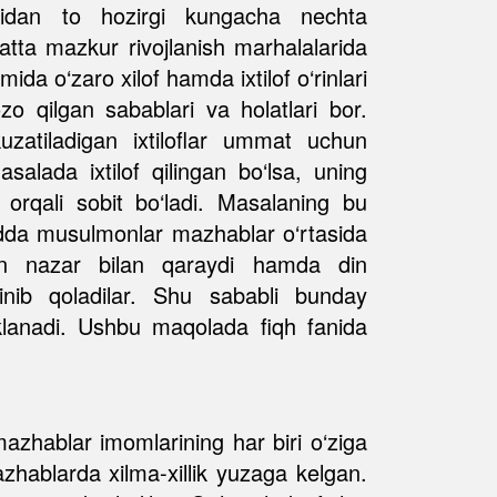
ishidan to hozirgi kungacha nechta
atta mazkur rivojlanish marhalalarida
da o‘zaro xilof hamda ixtilof o‘rinlari
zo qilgan sabablari va holatlari bor.
kuzatiladigan ixtiloflar ummat uchun
alada ixtilof qilingan bo‘lsa, uning
r orqali sobit bo‘ladi. Masalaning bu
odda musulmonlar mazhablar o‘rtasida
mon nazar bilan qaraydi hamda din
linib qoladilar. Shu sababli bunday
yuklanadi. Ushbu maqolada fiqh fanida
azhablar imomlarining har biri o‘ziga
azhablarda xilma-xillik yuzaga kelgan.