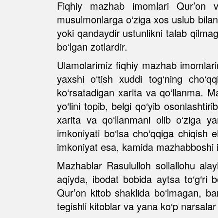
Fiqhiy mazhab imomlari Qur’on va 
musulmonlarga o‘ziga xos uslub bilan b
yoki qandaydir ustunlikni talab qilma
bo‘lgan zotlardir.
Ulamolarimiz fiqhiy mazhab imomlarin
yaxshi o‘tish xuddi tog‘ning cho‘
ko‘rsatadigan xarita va qo‘llanma. 
yo‘lini topib, belgi qo‘yib osonlashtir
xarita va qo‘llanmani olib o‘ziga y
imkoniyati bo‘lsa cho‘qqiga chiqish 
imkoniyat esa, kamida mazhabboshi im
Mazhablar Rasululloh sollallohu ala
aqiyda, ibodat bobida aytsa to‘g‘ri 
Qur’on kitob shaklida bo‘lmagan, bar
tegishli kitoblar va yana ko‘p narsala