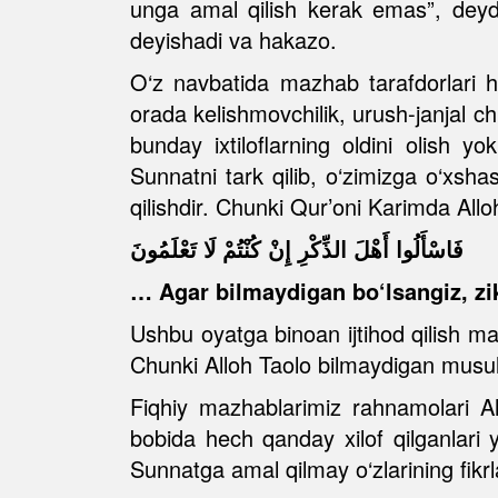
unga amal qilish kerak emas”, deydil
deyishadi va hakazo.
O‘z navbatida mazhab tarafdorlari ha
orada kelishmovchilik, urush-janjal ch
bunday ixtiloflarning oldini olish 
Sunnatni tark qilib, o‘zimizga o‘xsh
qilishdir. Chunki Qur’oni Karimda All
فَاسْأَلُوا أَهْلَ الذِّكْرِ إِنْ كُنْتُمْ لَا تَعْلَمُونَ
… Agar bilmaydigan bo‘lsangiz, zi
Ushbu oyatga binoan ijtihod qilish m
Chunki Alloh Taolo bilmaydigan musul
Fiqhiy mazhablarimiz rahnamolari A
bobida hech qanday xilof qilganlari
Sunnatga amal qilmay o‘zlarining fikr