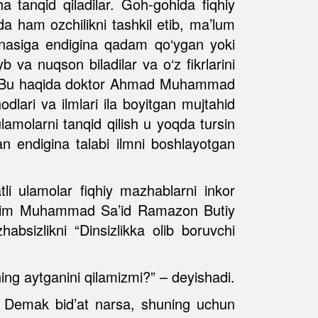
cha tanqid qiladilar. Goh-gohida fiqhiy
da ham ozchilikni tashkil etib, ma’lum
tonasiga endigina qadam qo‘ygan yoki
 va nuqson biladilar va o‘z fikrlarini
lar. Bu haqida doktor Ahmad Muhammad
odlari va ilmlari ila boyitgan mujtahid
amolarni tanqid qilish u yoqda tursin
an endigina talabi ilmni boshlayotgan
li ulamolar fiqhiy mazhablarni inkor
r olim Muhammad Sa’id Ramazon Butiy
absizlikni “Dinsizlikka olib boruvchi
ng aytganini qilamizmi?” – deyishadi.
n. Demak bid’at narsa, shuning uchun