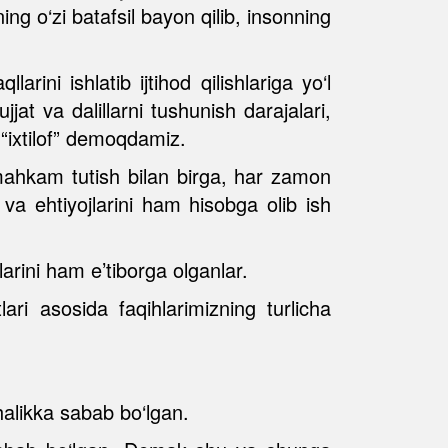
ng o‘zi batafsil bayon qilib, insonning
rini ishlatib ijtihod qilishlariga yo‘l
jat va dalillarni tushunish darajalari,
i “ixtilof” demoqdamiz.
 mahkam tutish bilan birga, har zamon
va ehtiyojlarini ham hisobga olib ish
arini ham e’tiborga olganlar.
ari asosida faqihlarimizning turlicha
halikka sabab bo‘lgan.