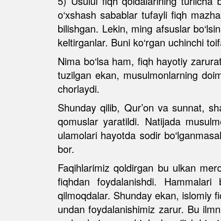
5) Usulul fiqh qoidalarining turlich
o‘xshash sabablar tufayli fiqh mazhabl
bilishgan. Lekin, ming afsuslar bo‘lsi
keltirganlar. Buni ko‘rgan uchinchi toi
Nima bo‘lsa ham, fiqh hayotiy zarura
tuzilgan ekan, musulmonlarning doimo
chorlaydi.
Shunday qilib, Qur’on va sunnat, shari
qomuslar yaratildi. Natijada musul
ulamolari hayotda sodir bo‘lganmasala
bor.
Faqihlarimiz qoldirgan bu ulkan mero
fiqhdan foydalanishdi. Hammalari 
qilmoqdalar. Shunday ekan, islomiy fi
undan foydalanishimiz zarur. Bu ilmni