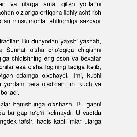
n va ularga amal qilish yo‘llarini
hon o‘zlariga ortiqcha ilohiylashtirish
i bilan musulmonlar ehtiromiga sazovor
tiradilar: Bu dunyodan yaxshi yashab,
a Sunnat o‘sha cho‘qqiga chiqishni
qiga chiqishning eng oson va bexatar
vchilar esa o‘sha tog‘ning tagiga kelib,
yotgan odamga o‘xshaydi. Ilmi, kuchi
hga yordam bera oladigan ilm, kuch va
bo‘ladi.
irozlar hamshunga o‘xshash. Bu gapni
ida bu gap to‘g‘ri kelmaydi. U vaqtda
gdek tafsir, hadis kabi ilmlar ularga