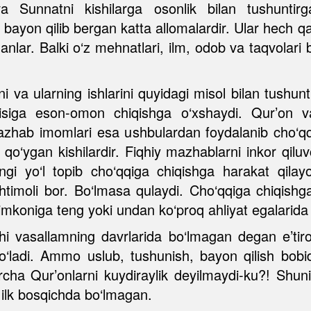
Sunnatni kishilarga osonlik bilan tushuntirga
ayon qilib bergan katta allomalardir. Ular hech qac
ganlar. Balki o‘z mehnatlari, ilm, odob va taqvolar
i va ularning ishlarini quyidagi misol bilan tushun
qqisiga eson-omon chiqishga o‘xshaydi. Qur’on v
Mazhab imomlari esa ushbulardan foydalanib cho‘q
ib qo‘ygan kishilardir. Fiqhiy mazhablarni inkor qilu
angi yo‘l topib cho‘qqiga chiqishga harakat qila
ehtimoli bor. Bo‘lmasa qulaydi. Cho‘qqiga chiqis
koniga teng yoki undan ko‘proq ahliyat egalarida 
yhi vasallamning davrlarida bo‘lmagan degan e’t
bo‘ladi. Ammo uslub, tushunish, bayon qilish bob
cha Qur’onlarni kuydiraylik deyilmaydi-ku?! Shunin
r ilk bosqichda bo‘lmagan.