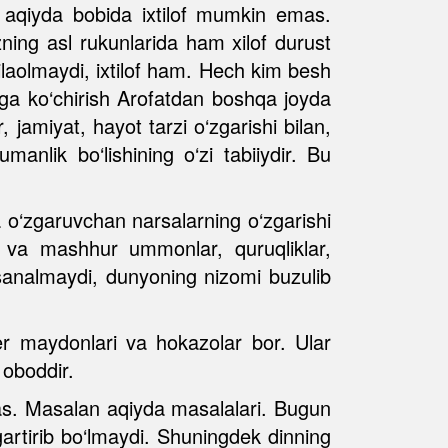
k aqiyda bobida ixtilof mumkin emas.
ing asl rukunlarida ham xilof durust
aolmaydi, ixtilof ham. Hech kim besh
yga ko‘chirish Arofatdan boshqa joyda
 jamiyat, hayot tarzi o‘zgarishi bilan,
anlik bo‘lishining o‘zi tabiiydir. Bu
 o‘zgaruvchan narsalarning o‘zgarishi
m va mashhur ummonlar, quruqliklar,
i sanalmaydi, dunyoning nizomi buzulib
er maydonlari va hokazolar bor. Ular
 oboddir.
as. Masalan aqiyda masalalari. Bugun
gartirib bo‘lmaydi. Shuningdek dinning