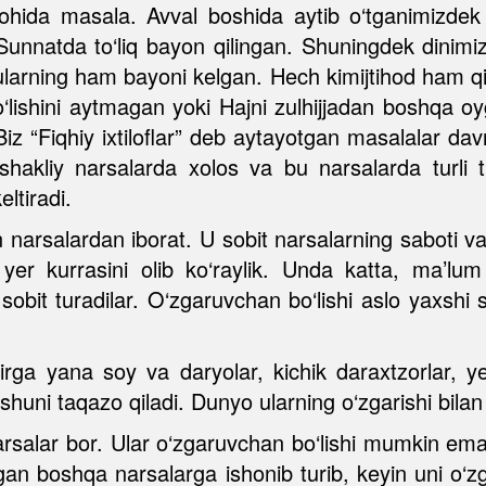
lohida masala. Avval boshida aytib o‘tganimizde
nnatda to‘liq bayon qilingan. Shuningdek dinimizn
arning ham bayoni kelgan. Hech kimijtihod ham qil
bo‘lishini aytmagan yoki Hajni zulhijjadan boshqa o
iz “Fiqhiy ixtiloflar” deb aytayotgan masalalar davr,
hakliy narsalarda xolos va bu narsalarda turli tum
ltiradi.
 narsalardan iborat. U sobit narsalarning saboti va
yer kurrasini olib ko‘raylik. Unda katta, ma’lu
 sobit turadilar. O‘zgaruvchan bo‘lishi aslo yaxsh
rga yana soy va daryolar, kichik daraxtzorlar, y
 shuni taqazo qiladi. Dunyo ularning o‘zgarishi bilan
rsalar bor. Ular o‘zgaruvchan bo‘lishi mumkin em
‘lgan boshqa narsalarga ishonib turib, keyin uni o‘z