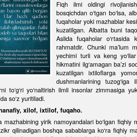
Fiqh ilmi oldingi rivojlan
bosqichdan o‘tgan bo‘lsa, alb
fuqaholar yoki mazhablar kesimi
kuzatilgan. Albatta buni taqo
Aslida fuqaholar o‘rtasida 
rahmatdir. Chunki ma’lum mas
yechimi turli va keng yo‘lla
hikmatini ilg‘amagan ba’zi s
kuzatilgan ixtiloflarga yo
dushmanlarining tuzog‘iga i
arni to‘g‘ri yo‘naltirish ilmli insonlar zimmasiga 
da so‘z yuritiladi.
anafiy, xilof, ixtilof, fuqaho.
mazhabining yirik namoyandalari bo‘lgan fiqhiy m
da zikr qilinadigan boshqa sabablarga ko‘ra fiqhiy m