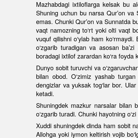
Mazhabdagi ixtiloflarga kelsak bu a
Shuning uchun bu narsa Qur’on va Su
emas. Chunki Qur’on va Sunnatda bul
vaqt namozning to‘rt yoki olti vaqt 
vuquf qilishni o‘ylab ham ko‘rmaydi. B
o‘zgarib turadigan va asosan ba’zi s
boradagi ixtilof zarardan ko‘ra foyda ke
Dunyo sobit turuvchi va o‘zgaruvchan
bilan obod. O‘zimiz yashab turgan 
dengizlar va yuksak tog‘lar bor. Ular
ketadi.
Shuningdek mazkur narsalar bilan bi
o‘zgarib turadi. Chunki hayotning o‘zi
Xuddi shuningdek dinda ham sobit na
Allohga yoki iymon keltirish vojib bo