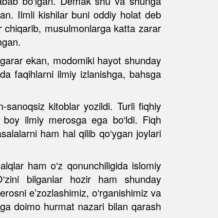
ga sabab bo‘lgan. Demak shu va shunga
an. Ilmli kishilar buni oddiy holat deb
lar chiqarib, musulmonlarga katta zarar
shgan.
o‘zgarar ekan, modomiki hayot shunday
a faqihlarni ilmiy izlanishga, bahsga
sanoqsiz kitoblar yozildi. Turli fiqhiy
 boy ilmiy merosga ega bo‘ldi. Fiqh
alalarni ham hal qilib qo‘ygan joylari
alqlar ham o‘z qonunchiligida islomiy
O‘zini bilganlar hozir ham shunday
erosni e’zozlashimiz, o‘rganishimiz va
mizga doimo hurmat nazari bilan qarash