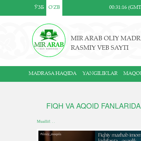
ЎЗБ
O'ZB
00:31:16 (GM
MIR ARAB OLIY MADR
RASMIY VEB SAYTI
MADRASA HAQIDA
YANGILIKLAR
MAQO
FIQH VA AQOID FANLARID
Muallif: . .