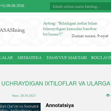
T+5)
08.08.2026
Ayting: “Biladigan zotlar bilan
bilmaydigan kimsalar barobar
ASASIning
bo‘lurmi?!”
Zumar surasi, 9-oyat
LALAR
MEDIATEKA
TASAVVUF MAKTABI
BOG'LANI
A UCHRAYDIGAN IXTILOFLAR VA ULARGA
Sana:
28.10.2025
Annotatsiya