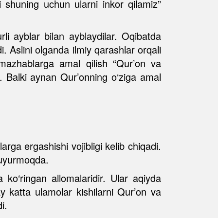
i shuning uchun ularni inkor qilamiz”
li ayblar bilan ayblaydilar. Oqibatda
. Aslini olganda ilmiy qarashlar orqali
y mazhablarga amal qilish “Qur’on va
s. Balki aynan Qur’onning o‘ziga amal
a ergashishi vojibligi kelib chiqadi.
 buyurmoqda.
o‘ringan allomalaridir. Ular aqiyda
 katta ulamolar kishilarni Qur’on va
i.