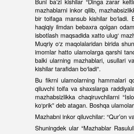
Buni ba’zi kishilar “Dinga zarar kelti
mazhablarni inkor qilib, mazhabsizlik
bir toifaga mansub kishilar bo‘ladi
haqiqiy ilmdan bebaxra qolgan odamlar
isbotlash maqsadida xatto ulug‘ maz
Muqriy o‘z maqolalaridan birida shunda
imomlar hatto ulamolarga qarshi tanq
balki ularning mazhablari, usullari 
kishilar tarafidan bo‘ladi”.
Bu fikrni ulamolarning hammalari qo
qiluvchi toifa va shaxslarga raddi
mazhabsizlikka chaqiruvchilarni “Isl
ko‘prik” deb atagan. Boshqa ulamolar 
Mazhabni inkor qiluvchilar: “Qur’on 
Shuningdek ular “Mazhablar Rasulull