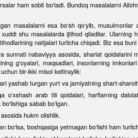
arsalar ham sobit bo‘ladi. Bundoq masalalarni Allohni
gan masalalarni esa bo‘sh qo‘yib, musulmonlar aqlla
ddi shu masalalarda ijtihod qiladilar. Ularning huj
tihodlarining natijalari turlicha chiqadi. Biz esa bun
va sunnati nabaviyya asosida, shariat qoidalarini
ning g‘oyalari, maqsadlari, insonlarning imkonlari 
uchun bir-ikki misol keltiraylik:
ari yashab turgan yurt va jamiyatning shart-sharoitl
 o‘xshash arab tili qoidalari, harflarning dalolatl
 bo‘lishiga sabab bo‘lgan.
 asosida hukm olishlik.
tgan bo‘lsa, boshqasiga yetmagan bo‘lishi ham turlic