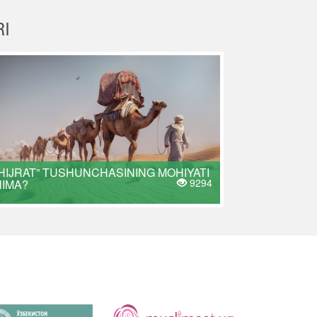
I
HIJRAT” TUSHUNCHASINING MOHIYATI
9294
NIMA?