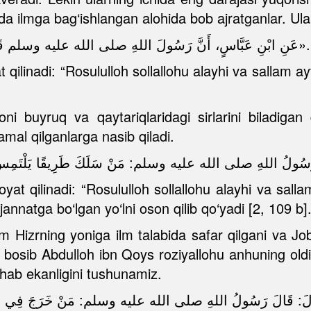
da ilmga bag‘ishlangan alohida bob ajratganlar. Ular
عَنِ ابْنِ عَبَّاسٍ، أَنَّ رَسُولَ اللهِ صلى الله عليه وسلم قَالَ: مَنْ يُرِدِ اللهُ بِهِ خَيْرًا يُفَقِّهْهُ فِي الدِّينِ».
qilinadi: “Rosululloh sollallohu alayhi va sallam ayt
oni buyruq va qaytariqlaridagi sirlarini biladiga
mal qilganlarga nasib qiladi.
رَسُولُ اللهِ صلى الله عليه وسلم: مَنْ سَلَكَ طَرِيقًا يَلْتَمِسُ فِيهِ
t qilinadi: “Rosululloh sollallohu alayhi va sallam
annatga bo‘lgan yo‘lni oson qilib qo‘yadi [2, 109 b].
Hizrning yoniga ilm talabida safar qilgani va Jobi
 bosib Abdulloh ibn Qoys roziyallohu anhuning oldi
ahab ekanligini tushunamiz.
َالَ: قَالَ رَسُولُ اللهِ صلى الله عليه وسلم: مَنْ خَرَجَ فِي طَلَبِ 