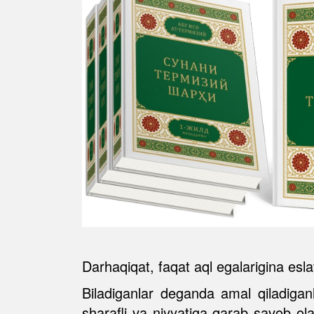
Darhaqiqat, faqat aql egalarigina esla
Biladiganlar deganda amal qiladiganl
sharafli va niyyatiga qarab savob ola