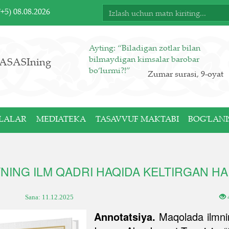
T+5)
08.08.2026
Ayting: “Biladigan zotlar bilan
bilmaydigan kimsalar barobar
ASASIning
bo‘lurmi?!”
Zumar surasi, 9-oyat
LALAR
MEDIATEKA
TASAVVUF MAKTABI
BOG'LANI
NING ILM QADRI HAQIDA KELTIRGAN H
Sana:
11.12.2025
Annotatsiya.
Maqolada ilmnin