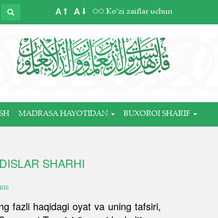
A
A
Ko‘zi zaiflar uchun
SH
MADRASA HAYOTIDAN
BUXOROI SHARIF
ADISLAR SHARHI
406
g fazli haqidagi oyat va uning tafsiri,