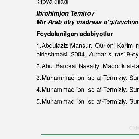
kifoya qiladi.
Ibrohimjon Temirov
Mir Arab oliy madrasa o‘qituvchis
Foydalanilgan adabiyotlar
1.Abdulaziz Mansur. Qur’oni Karim ma
birlashmasi. 2004, Zumar surasi 9-oy
2.Abul Barokat Nasafiy. Madorik at-tan
3.Muhammad ibn Iso at-Termiziy. Suna
4.Muhammad ibn Iso at-Termiziy. Suna
5.Muhammad ibn Iso at-Termiziy. Suna
Oldi