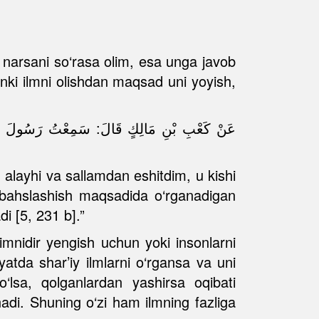
 narsani so‘rasa olim, esa unga javob
unki ilmni olishdan maqsad uni yoyish,
عَنْ كَعْبِ بْنِ مَالِكٍ قَالَ: سَمِعْتُ رَسُولَ الله
u alayhi va sallamdan eshitdim, u kishi
n bahslashish maqsadida o‘rganadigan
i [5, 231 b].”
nidir yengish uchun yoki insonlarni
yatda shar’iy ilmlarni o‘rgansa va uni
‘lsa, qolganlardan yashirsa oqibati
nadi. Shuning o‘zi ham ilmning fazliga