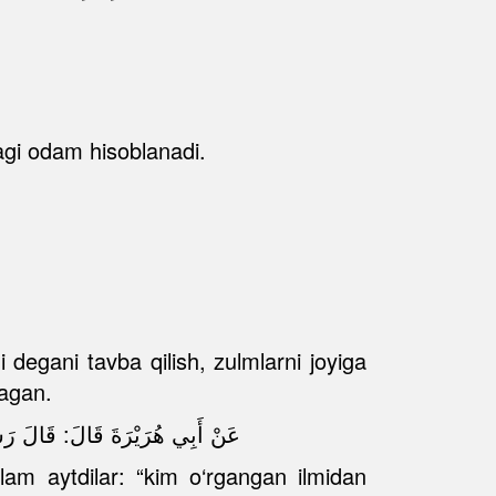
dagi odam hisoblanadi.
i degani tavba qilish, zulmlarni joyiga
lagan.
عَنْ أَبِي هُرَيْرَةَ قَالَ: قَالَ رَ
llam aytdilar: “kim o‘rgangan ilmidan