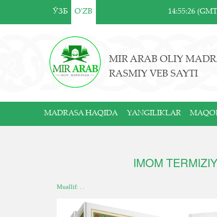
ЎЗБ
O'ZB
14:55:26 (GM
MIR ARAB OLIY MADR
RASMIY VEB SAYTI
MADRASA HAQIDA
YANGILIKLAR
MAQO
IMOM TERMIZIY
Muallif: . .