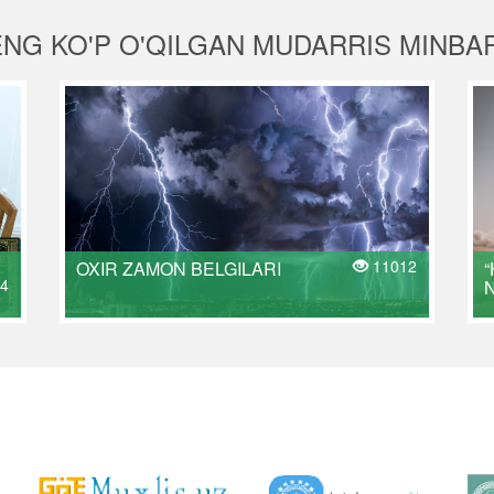
ENG KO'P O'QILGAN MUDARRIS MINBAR
11012
OXIR ZAMON BELGILARI
“
4