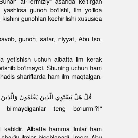
unan at-Termiziy” asarida keltirgan
i yashirsa gunoh bo‘lishi, ilm yo‘lida
 kishini gunohlari kechirilishi xususida
 savob, gunoh, safar, niyyat, Abu Iso,
 yetishish uchun albatta ilm kerak
 erishib bo‘lmaydi. Shuning uchun ham
 hadis shariflarda ham ilm maqtalgan.
قُلْ هَلْ يَسْتَوِي الَّذِينَ يَعْلَمُونَ وَالَّذِينَ لَا ي
n bilmaydiganlar teng bo‘lurmi?!”
hil kabidir. Albatta hamma ilmlar ham
i shar’iy ilmlar hisoblanadi. Imom Abu