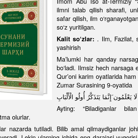
Imom Abu Iso at-Termiziy “S
ilmni talab qilish sharafi, un
safar qilish, ilm o‘rganayotgan
so‘z yuritilgan.
Kalit so‘zlar:
. Ilm, Fazilat,
yashirish
Ma’lumki har qanday narsaga
bo‘ladi. Ilmsiz hech narsaga
Qur’oni karim oyatlarida ham
Zumar Surasining 9-oyatida
َعْلَمُون َإِنَّمَا يَتَذَكَّرُ أُولُو الْأَلْبَابِ
Ayting: “Biladiganlar bila
tma olurlar.
ar nazarda tutiladi. Bilib amal qilmaydiganlar jo
veradi. Lekin ularning ichida eng darajasi yuqoris