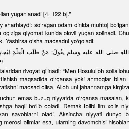
lan yuganlanadi [4, 122 b].”
 sharhlaydi: so‘ragan odam dinida muhtoj bo‘lgan
an og‘ziga qiyomat kunida olovli yugan solinadi. Ch
ak. Yashirsa o‘sha maqsadni yo‘qoladi.
ِ صلى الله عليه وسلم يَقُولُ: مَنْ طَلَبَ الْعِلْمَ لِيُجَارِيَ بِهِ ال
يَص
alaridan rivoyat qilinadi: “Men Rosululloh sollalloh
tortishish maqsadida o‘rgansa yoki ahmoqlar bila
aratishni maqsad qilsa, Alloh uni jahannamga kirgizad
 uchun emas buzuq niyyatda o‘rgansa masalan, kim
shga haqli bo‘lib qoladi. Demak tolibi ilm xolis niy
kan savoblarni oladi. Aksincha niyyati dunyo bo
ng merosi olimlar esa, ularning davomchisi hisobla