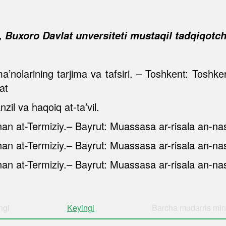
i,
Buxoro Davlat unversiteti mustaqil tadqiqotch
’nolarining tarjima va tafsiri. – Toshkent: Toshken
at
zil va haqoiq at-ta’vil.
n at-Termiziy.– Bayrut: Muassasa ar-risala an-nas
n at-Termiziy.– Bayrut: Muassasa ar-risala an-nas
n at-Termiziy.– Bayrut: Muassasa ar-risala an-nas
ngi
Keyingi
Barcha
mudarris min