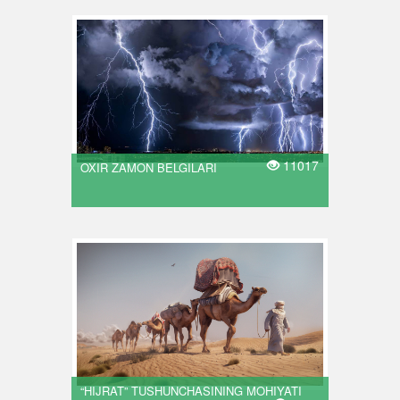
11017
OXIR ZAMON BELGILARI
“HIJRAT” TUSHUNCHASINING MOHIYATI