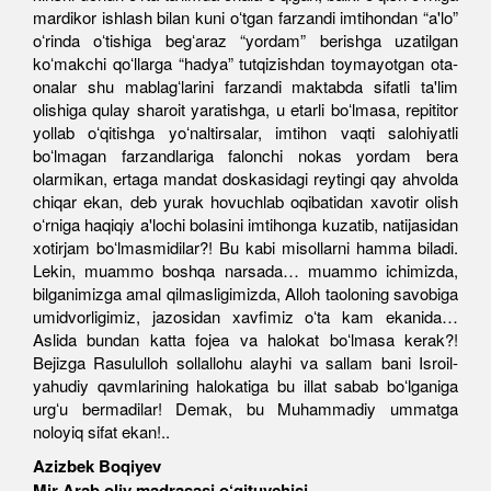
mardikor ishlash bilan kuni oʻtgan farzandi imtihondan “a'lo”
oʻrinda oʻtishiga begʻaraz “yordam” berishga uzatilgan
koʻmakchi qoʻllarga “hadya” tutqizishdan toymayotgan ota-
onalar shu mablagʻlarini farzandi maktabda sifatli ta'lim
olishiga qulay sharoit yaratishga, u etarli boʻlmasa, repititor
yollab oʻqitishga yoʻnaltirsalar, imtihon vaqti salohiyatli
boʻlmagan farzandlariga falonchi nokas yordam bera
olarmikan, ertaga mandat doskasidagi reytingi qay ahvolda
chiqar ekan, deb yurak hovuchlab oqibatidan xavotir olish
oʻrniga haqiqiy a'lochi bolasini imtihonga kuzatib, natijasidan
xotirjam boʻlmasmidilar?! Bu kabi misollarni hamma biladi.
Lekin, muammo boshqa narsada… muammo ichimizda,
bilganimizga amal qilmasligimizda, Alloh taoloning savobiga
umidvorligimiz, jazosidan xavfimiz oʻta kam ekanida…
Aslida bundan katta fojea va halokat boʻlmasa kerak?!
Bejizga Rasululloh sollallohu alayhi va sallam bani Isroil-
yahudiy qavmlarining halokatiga bu illat sabab boʻlganiga
urgʻu bermadilar! Demak, bu Muhammadiy ummatga
noloyiq sifat ekan!..
Azizbek Boqiyev
Mir Arab oliy madrasasi o‘qituvchisi