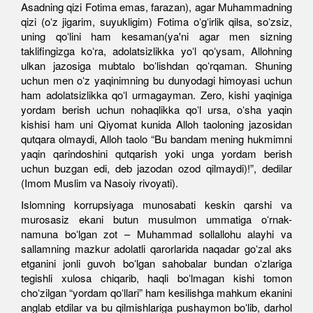
Asadning qizi Fotima emas, farazan), agar Muhammadning
qizi (oʻz jigarim, suyukligim) Fotima oʻgʻirlik qilsa, soʻzsiz,
uning qoʻlini ham kesaman(ya'ni agar men sizning
taklifingizga koʻra, adolatsizlikka yoʻl qoʻysam, Allohning
ulkan jazosiga mubtalo boʻlishdan qoʻrqaman. Shuning
uchun men oʻz yaqinimning bu dunyodagi himoyasi uchun
ham adolatsizlikka qoʻl urmagayman. Zero, kishi yaqiniga
yordam berish uchun nohaqlikka qoʻl ursa, oʻsha yaqin
kishisi ham uni Qiyomat kunida Alloh taoloning jazosidan
qutqara olmaydi, Alloh taolo “Bu bandam mening hukmimni
yaqin qarindoshini qutqarish yoki unga yordam berish
uchun buzgan edi, deb jazodan ozod qilmaydi)!”, dedilar
(Imom Muslim va Nasoiy rivoyati).
Islomning korrupsiyaga munosabati keskin qarshi va
murosasiz ekani butun musulmon ummatiga oʻrnak-
namuna boʻlgan zot – Muhammad sollallohu alayhi va
sallamning mazkur adolatli qarorlarida naqadar goʻzal aks
etganini jonli guvoh boʻlgan sahobalar bundan oʻzlariga
tegishli xulosa chiqarib, haqli boʻlmagan kishi tomon
choʻzilgan “yordam qoʻllari” ham kesilishga mahkum ekanini
anglab etdilar va bu qilmishlariga pushaymon boʻlib, darhol