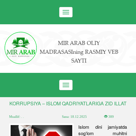
Toggle
navigation
MIR ARAB OLIY
MADRASASIning RASMIY VEB
SAYTI
Toggle
navigation
KORRUPSIYA – ISLOM QADRIYATLARIGA ZID ILLAT
Muallif: . .
Sana:
18.12.2025
389
Islom dini jamiyatda
sogʻlom muhitni