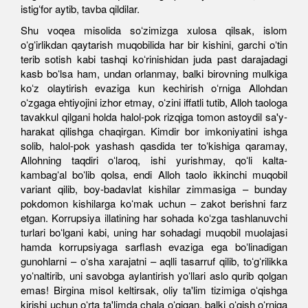
istigʻfor aytib, tavba qildilar.
Shu voqea misolida soʻzimizga xulosa qilsak, islom
oʻgʻirlikdan qaytarish muqobilida har bir kishini, garchi oʻtin
terib sotish kabi tashqi koʻrinishidan juda past darajadagi
kasb boʻlsa ham, undan orlanmay, balki birovning mulkiga
koʻz olaytirish evaziga kun kechirish oʻrniga Allohdan
oʻzgaga ehtiyojini izhor etmay, oʻzini iffatli tutib, Alloh taologa
tavakkul qilgani holda halol-pok rizqiga tomon astoydil sa'y-
harakat qilishga chaqirgan. Kimdir bor imkoniyatini ishga
solib, halol-pok yashash qasdida ter toʻkishiga qaramay,
Allohning taqdiri oʻlaroq, ishi yurishmay, qoʻli kalta-
kambagʻal boʻlib qolsa, endi Alloh taolo ikkinchi muqobil
variant qilib, boy-badavlat kishilar zimmasiga – bunday
pokdomon kishilarga koʻmak uchun – zakot berishni farz
etgan. Korrupsiya illatining har sohada koʻzga tashlanuvchi
turlari boʻlgani kabi, uning har sohadagi muqobil muolajasi
hamda korrupsiyaga sarflash evaziga ega boʻlinadigan
gunohlarni – oʻsha xarajatni – aqlli tasarruf qilib, toʻgʻrilikka
yoʻnaltirib, uni savobga aylantirish yoʻllari aslo qurib qolgan
emas! Birgina misol keltirsak, oliy ta'lim tizimiga oʻqishga
kirishi uchun oʻrta ta'limda chala oʻqigan, balki oʻqish oʻrniga