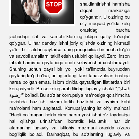
shakllantirishni hamisha
diqqat markaziga
qoʻygandir. U oʻzining bu
oliy maqsad yoʻlida xalq
orasidagi barcha
jabhadagi illat va kamchiliklarning oldiga qat'iy toʻsiqlar
qoʻygan. U har qanday ishni joriy qilishda oʻzining hikmatli
yoʻli – bir illatdan qaytarsa, uning muqobilida bir necha toʻgʻri
va savobli amallarni taklif etish uslubini qoʻllaydi. Zero, inson
tabiati hamisha qaytariqqa duch kelaverishni xushlamaydi.
Shuning uchun qaysi bir yoʻl yoki ta'limotda buyruqdan
qaytariq koʻp boʻlsa, uning ertangi kuni tanazzuldan boshqa
narsa boʻlgan emas. Islom dinida qaytarilgan illatlardan biri
korupsiyadir. Bu soʻzning arab tilidagi lugʻaviy shakli “فساد”,
“رشوة” boʻladi. Bu soʻzlar korrupsiya ma'nosiga qoʻshimcha
ravishda buzilish, nizom-tartib buzilishi va aynish kabi
ma'nolarni ham anglatadi. Korrupsiyaning istilohiy ma'nosi
“Haqli boʻlmagan holda biror narsa yoki ishni oʻz foydasiga
hal qilishga urinish”dan iboratdir. Ma'lumki, har bir
atamaning lugʻaviy va istilohiy mazmuni orasida oʻzaro
bogʻliqlik boʻladi. Darhaqiqat, bu soʻzlarning lugʻaviy va