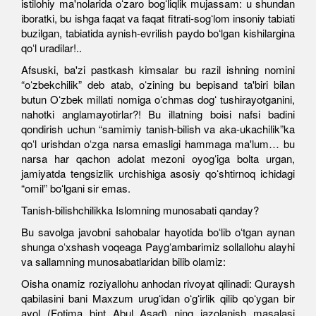
istilohiy ma'nolarida oʻzaro bogʻliqlik mujassam: u shundan
iboratki, bu ishga faqat va faqat fitrati-sogʻlom insoniy tabiati
buzilgan, tabiatida aynish-evrilish paydo boʻlgan kishilargina
qoʻl uradilar!..
Afsuski, ba'zi pastkash kimsalar bu razil ishning nomini
“oʻzbekchilik” deb atab, oʻzining bu bepisand ta'biri bilan
butun Oʻzbek millati nomiga oʻchmas dogʻ tushirayotganini,
nahotki anglamayotirlar?! Bu illatning boisi nafsi badini
qondirish uchun “samimiy tanish-bilish va aka-ukachilik”ka
qoʻl urishdan oʻzga narsa emasligi hammaga ma'lum… bu
narsa har qachon adolat mezoni oyogʻiga bolta urgan,
jamiyatda tengsizlik urchishiga asosiy qoʻshtirnoq ichidagi
“omil” boʻlgani sir emas.
Tanish-bilishchilikka Islomning munosabati qanday?
Bu savolga javobni sahobalar hayotida boʻlib oʻtgan aynan
shunga oʻxshash voqeaga Paygʻambarimiz sollallohu alayhi
va sallamning munosabatlaridan bilib olamiz:
Oisha onamiz roziyallohu anhodan rivoyat qilinadi: Quraysh
qabilasini bani Maxzum urugʻidan oʻgʻirlik qilib qoʻygan bir
ayol (Fotima bint Abul Asad) ning jazolanish masalasi