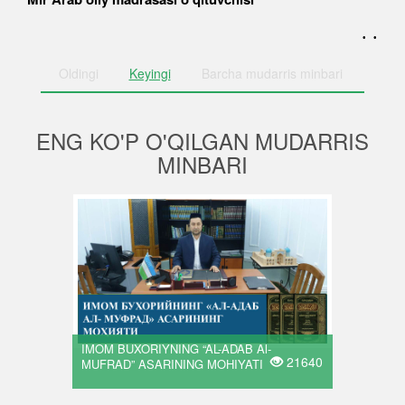
. .
Oldingi
Keyingi
Barcha
mudarris minbari
ENG KO'P O'QILGAN MUDARRIS
MINBARI
IMOM BUXORIYNING “AL-ADAB Al-
21640
MUFRAD” ASARINING MOHIYATI