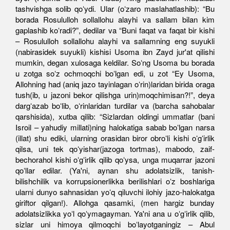
tashvishga solib qoʻydi. Ular (oʻzaro maslahatlashib): “Bu
borada Rosululloh sollallohu alayhi va sallam bilan kim
gaplashib koʻradi?”, dedilar va “Buni faqat va faqat bir kishi
– Rosululloh sollallohu alayhi va sallamning eng suyukli
(nabirasidek suyukli) kishisi Usoma ibn Zayd jur'at qilishi
mumkin, degan xulosaga keldilar. Soʻng Usoma bu borada
u zotga soʻz ochmoqchi boʻlgan edi, u zot “Ey Usoma,
Allohning had (aniq jazo tayinlagan oʻrin)laridan birida oraga
tush(ib, u jazoni bekor qilishga urin)moqchimisan?!”, deya
dargʻazab boʻlib, oʻrinlaridan turdilar va (barcha sahobalar
qarshisida), xutba qilib: “Sizlardan oldingi ummatlar (bani
Isroil – yahudiy millati)ning halokatiga sabab boʻlgan narsa
(illat) shu ediki, ularning orasidan biror obroʻli kishi oʻgʻirlik
qilsa, uni tek qoʻyishar(jazoga tortmas), mabodo, zaif-
bechorahol kishi oʻgʻirlik qilib qoʻysa, unga muqarrar jazoni
qoʻllar edilar. (Ya'ni, aynan shu adolatsizlik, tanish-
bilishchilik va korrupsionerlikka berilishlari oʻz boshlariga
ularni dunyo sahnasidan yoʻq qiluvchi ilohiy jazo-halokatga
giriftor qilgan!). Allohga qasamki, (men hargiz bunday
adolatsizlikka yoʻl qoʻymagayman. Ya'ni ana u oʻgʻirlik qilib,
sizlar uni himoya qilmoqchi boʻlayotganingiz – Abul