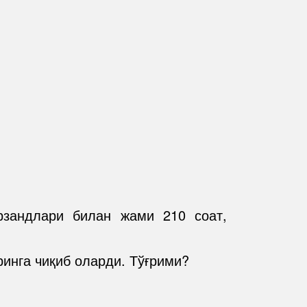
рзандлари билан жами 210 соат,
ринга чиқиб оларди. Тўғрими?