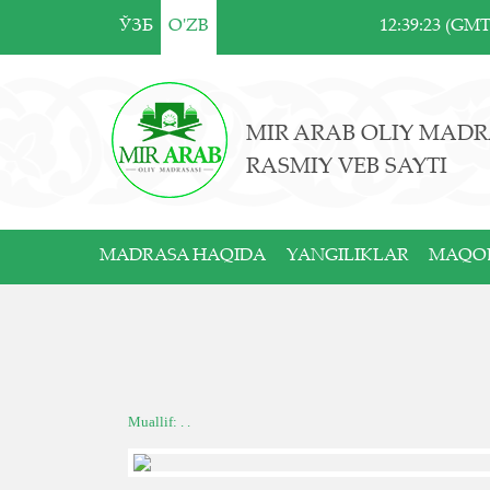
ЎЗБ
O'ZB
12:39:23 (GM
MIR ARAB OLIY MADR
RASMIY VEB SAYTI
MADRASA HAQIDA
YANGILIKLAR
MAQO
Muallif: . .