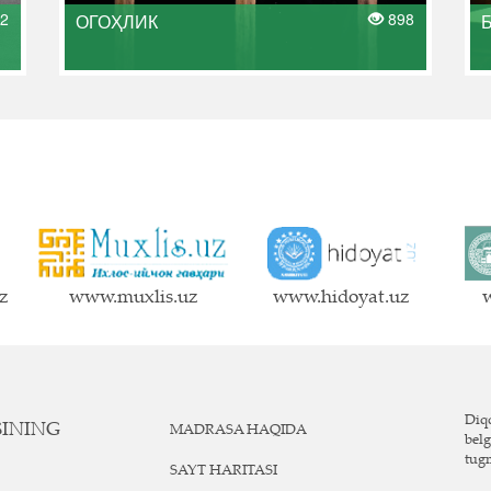
2
898
ОГОҲЛИК
Б
z
www.muxlis.uz
www.hidoyat.uz
w
Diqq
SINING
MADRASA HAQIDA
belg
tug
SAYT HARITASI