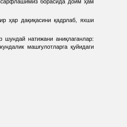
й сарфлашимиз борасида доим ҳам
ир ҳар дақиқасини қадрлаб, яхши
р шундай натижани аниқлаганлар:
кундалик машғулотларга қуйидаги