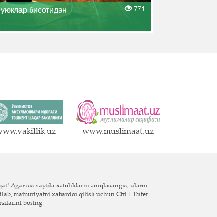
771
уюклар бисотидан
ww.vakillik.uz
www.muslimaat.uz
at! Agar siz saytda xatoliklarni aniqlasangiz, ularni
ilab, ma`muriyatni xabardor qilish uchun Ctrl + Enter
malarini bosing