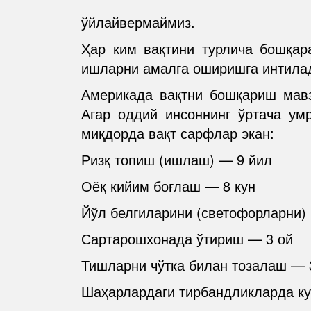
ўйлайвермаймиз.
Ҳар ким вақтини турлича бошқар
ишларни амалга оширишга интила
Америкада вақтни бошқариш мавз
Агар оддий инсоннинг ўртача ум
миқдорда вақт сарфлар экан:
Ризқ топиш (ишлаш) — 9 йил
Оёқ кийим боғлаш — 8 кун
Йўл белгиларини (светофорларни)
Сартарошхонада ўтириш — 3 ой
Тишларни чўтка билан тозалаш — 
Шаҳарлардаги тирбандликларда к