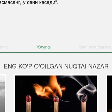
есмасанг, у сени кесади".
dingi
Keyingi
Barcha
nuqtai naz
ENG KO'P O'QILGAN NUQTAI NAZAR