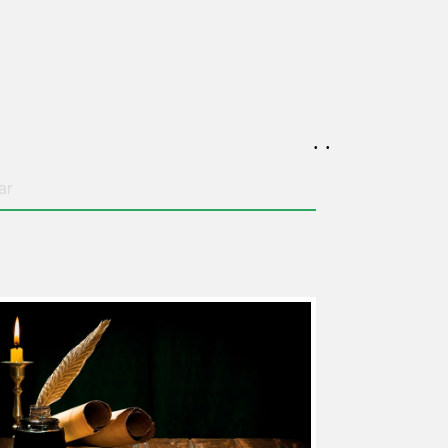
. .
ar