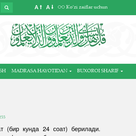
A
A
Ko‘zi zaiflar uchun
SH
MADRASA HAYOTIDAN
BUXOROI SHARIF
255
т (бир кунда 24 соат) берилади.