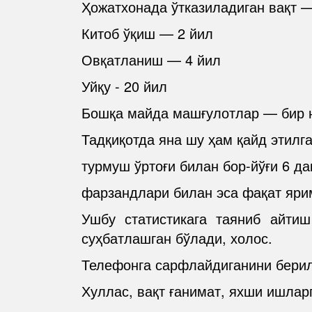
Ҳожатхонада ўтказиладиган вақт —
Китоб ўқиш — 2 йил
Овқатланиш — 4 йил
Уйқу - 20 йил
Бошқа майда машғулотлар — бир не
Тадқиқотда яна шу ҳам қайд этилга
турмуш ўртоғи билан бор-йўғи 6 да
фарзандлари билан эса фақат яри
Ушбу статистикага таяниб айти
суҳбатлашган бўлади, холос.
Телефонга сарфлайдиганини берилм
Хуллас, вақт ғанимат, яхши ишлар