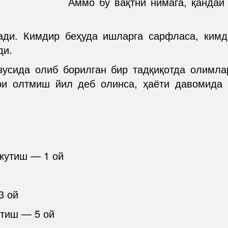
Аммо бу вақтни нимага, қанда
ади. Кимдир беҳуда ишларга сарфласа, кимд
ди.
усида олиб борилган бир тадқиқотда олимла
ри олтмиш йил деб олинса, ҳаёти давомида 
 кутиш — 1 ой
3 ой
утиш — 5 ой