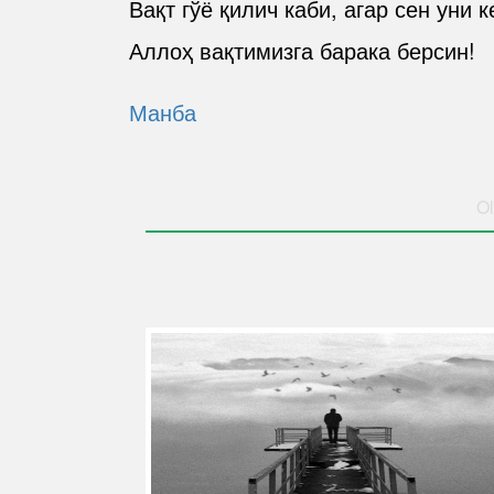
Вақт гўё қилич каби, агар сен уни к
Аллоҳ вақтимизга барака берсин!
Манба
Ol