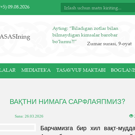
T+5)
09.08.2026
Ayting: “Biladigan zotlar bilan
bilmaydigan kimsalar barobar
ASASIning
bo‘lurmi?!”
Zumar surasi, 9-oyat
LALAR
MEDIATEKA
TASAVVUF MAKTABI
BOG'LANI
ВАҚТНИ НИМАГА САРФЛАЯПМИЗ?
Sana:
26.03.2026
Барчамизга бир хил вақт-мудда