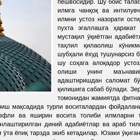
пешвосидир. Шу боис талаб
илмга чанқоқ ва интилув
илмни устоз назорати ост
пухта эгаллашга ҳаракат
мустақил ӯқиётган адабиёт
таҳлил қилаолиш кӯникм
шубҳали ёхуд тушунарсиз б
шу соҳага алоқадор устоз
олиши унинг маънав
адаштиришдан саломат бӯ
қилишига сабаб бӯлади. Зе
томонидан жамиятда фитна
иш мақсадида турли воситалардан фойдалани
вфли ва яширин восита толиби илмларни т
онлаштирилган диний адабиётлар ва араб тил
 ӯта ёпиқ тарзда экиб кетадилар. Юзаки ӯқига