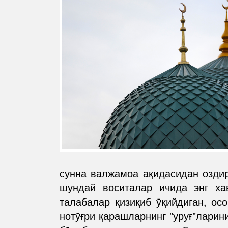
сунна валжамоа ақидасидан оздир
шундай воситалар ичида энг ха
талабалар қизиқиб ӯқийдиган, ос
нотӯғри қарашларнинг "уруғ"ларини