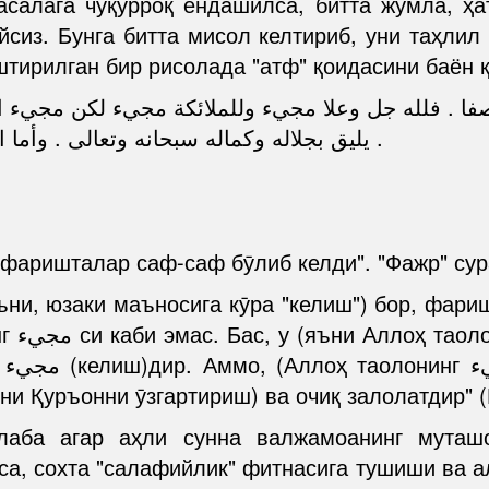
салага чуқурроқ ёндашилса, битта жумла, ҳат
йсиз. Бунга битта мисол келтириб, уни таҳли
штирилган бир рисолада "атф" қоидасини баён қ
صفا . فلله جل وعلا مجيء وللملائكة مجيء لكن مجيء
يليق بجلاله وكماله سبحانه وتعالى . وأما القول بأنه جاء أمره فتحريف وضلال مبين .
 фаришталар саф-саф бӯлиб келди". "Фажр" сура
еб
ъни Қуръонни ӯзгартириш) ва очиқ залолатдир" (
лаба агар аҳли сунна валжамоанинг муташ
, сохта "салафийлик" фитнасига тушиши ва алд