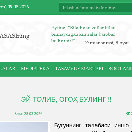
T+5)
09.08.2026
Ayting: “Biladigan zotlar bilan
bilmaydigan kimsalar barobar
ASASIning
bo‘lurmi?!”
Zumar surasi, 9-oyat
LALAR
MEDIATEKA
TASAVVUF MAKTABI
BOG'LANI
ЭЙ ТОЛИБ, ОГОҲ БӮЛИНГ!!!
Sana:
28.03.2026
Бугуннинг талабаси иншо