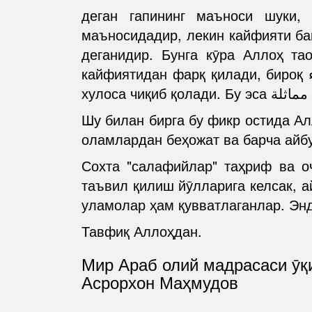
деган гапининг маъноси шуки, مجيء ӯзининг ҳақиқий маъноси бӯлмиш "бир жойдан бошқа жойга кӯчиш
маъносидадир, лекин кайфияти ба
деганидир. Бунга кӯра Аллоҳ таолонинг مجيء сида қандайдир кайфият бор, бу кайфият 
кайфиятидан фарқ қилади, бироқ مجيء нинг ҳақиқатида (яъни "кӯчиш" маъносида) банданики билан бир хил, деган
Шу билан бирга бу фикр остида Ал
оламлардан беҳожат ва барча айбу
Сохта "салафийлар" таҳриф ва о
таъвил қилиш йӯлларига келсак, 
уламолар ҳам қувватлаганлар. Энд
Тавфиқ Аллоҳдан.
Мир Араб олий мадрасаси ӯқ
Асрорхон Маҳмудов