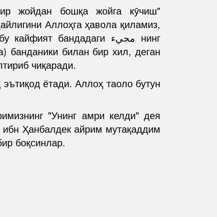
айлигини Аллоҳга ҳавола қиламиз,
шбеҳни келтириб чиқаради.
 эътиқод ётади. Аллоҳ таоло бутун
имизнинг "Унинг амри келди" дея
д ибн Ҳанбалдек айрим мутақаддим
бир боқсинлар.
. .