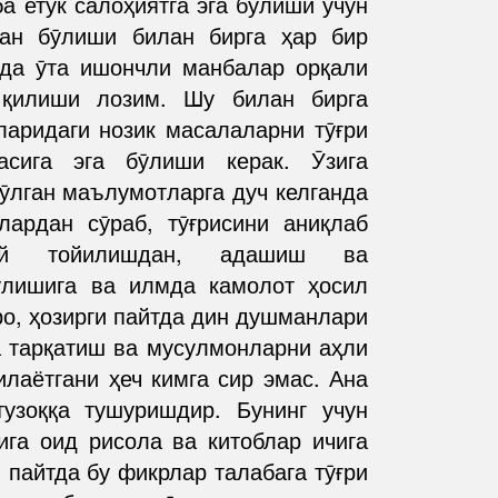
а етук салоҳиятга эга бӯлиши учун
чан бӯлиши билан бирга ҳар бир
ида ӯта ишончли манбалар орқали
 қилиши лозим. Шу билан бирга
ларидаги нозик масалаларни тӯғри
асига эга бӯлиши керак. Ӯзига
ӯлган маълумотларга дуч келганда
лардан сӯраб, тӯғрисини аниқлаб
ий тойилишдан, адашиш ва
лишига ва илмда камолот ҳосил
ро, ҳозирги пайтда дин душманлари
 тарқатиш ва мусулмонларни аҳли
лаётгани ҳеч кимга сир эмас. Ана
узоққа тушуришдир. Бунинг учун
ига оид рисола ва китоблар ичига
н пайтда бу фикрлар талабага тӯғри