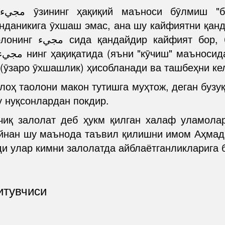
"
нданикига ӯхшаш эмас, ана шу кайфиятни қанд
бандадаги مجيء нинг
хулоса чиқиб қолади. Бу эса مماثلة (ӯзаро ӯхшашлик) ҳисобланади ва та
лоҳ таолони макон тутишга муҳтож, деган бузуқ
 нуқсонлардан покдир.
чиқ залолат деб ҳукм қилган халаф уламолар
айнан шу маънода таъвил қилишни имом Аҳма
и улар кимни залолатда айблаётганликларига 
итувчиси