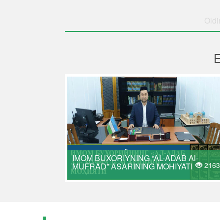
Oldi
IMOM BUXORIYNING “AL-ADAB Al-
2163
MUFRAD” ASARINING MOHIYATI