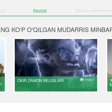
ngi
Keyingi
Barcha
mudarris min
ENG KO'P O'QILGAN MUDARRIS MINBAR
11017
OXIR ZAMON BELGILARI
“
7