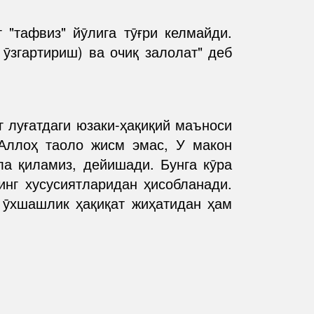
 "тафвиз" йӯлига тӯғри келмайди.
ӯзгартириш) ва очиқ залолат" деб
Аллоҳ таоло жисм эмас, У макон
инг хусусиятларидан ҳисобланади.