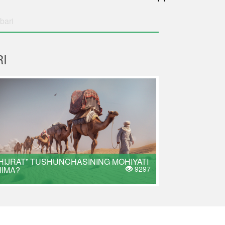
bari
I
HIJRAT” TUSHUNCHASINING MOHIYATI
9297
NIMA?