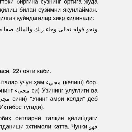
токи биргина сӯзнинг ортига жуда
л қилиш билан сӯзимни якунлайман.
илгач қуйидагилар зикр қилинади:
ونحو قوله تعالى وجاء ربك والملك صفا 
си, 22) ояти каби.
Иқтибос тугади).
обиҳ оятларни талқин қилишдаги
аниши эҳтимоли катта. Чунки فهو