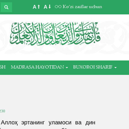
A
A
Ko‘zi zaiflar uchun
SH
MADRASA HAYOTIDAN
BUXOROI SHARIF
230
 Аллоҳ эртанинг уламоси ва дин