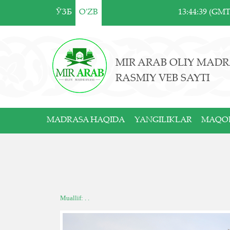
ЎЗБ
O'ZB
13:44:39 (GM
MIR ARAB OLIY MADR
RASMIY VEB SAYTI
MADRASA HAQIDA
YANGILIKLAR
MAQO
Muallif: . .