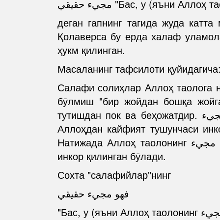
деган гапнинг тагида жуда катта
Қолаверса бу ерда халаф уламола
ҳукм қилинган.
Масаланинг тафсилоти қуйидагича
Салафи солиҳлар Аллоҳ таолога нисбат бериладиган مجيء сифатидан бу 
бӯлмиш "бир жойдан бошқа жойг
тутишдан пок ва беҳожатдир. مجيء дан ирода қилинган маънони Аллоҳга ҳавола қиламиз, дейишади. Бунга кӯра
Аллоҳдан кайфият тушунчаси инко
Натижада Аллоҳ таолонинг مجيء сифати билан банданинг مجيء си ӯртасидаги ӯхшашлик ҳақиқат жиҳатидан ҳам
инкор қилинган бӯлади.
Сохта "салафийлар"нинг
فهو مجيء حقيقي