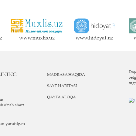
z
www.muxlis.uz
www.hidoyat.uz
w
Diqq
SINING
MADRASA HAQIDA
belg
tug
SAYT HARITASI
QAYTA ALOQA
un
ib o‘tish shart
n yaratilgan