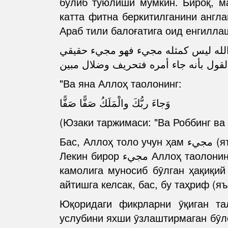
бӯлиб туюлиши мумкин. Бироқ, ма
катта фитна беркитилганини англа
Араб тили балоғатига оид енгилла
 الله ليس كمثله مجيء فهو مجيء حقيقي
"Ва яна Аллоҳ таолонинг:
وَجاءَ ربُّكَ والْمَلَكُ صَفًّا صَفًّا
(Юзаки таржимаси: "Ва Роббинг ва
Бас, Аллоҳ толо учун ҳам مجيء (яъни, юзаки маъносига кӯра "келиш") бор, фаришталар учун ҳам مجيء (келиш) бор.
Лекин бирор مجيء Аллоҳ таолонинг مجيء си каби эмас. Бас, у (яъни Аллоҳ таолонинг مجيء си) Ӯзининг улуғлиги ва
камолига муносиб бӯлган ҳақиқий مجيء (келиш)дир. Аммо, (Аллоҳ таолонинг مجيء сини) "Унинг амри келди" д
айтишга келсак, бас, бу таҳриф (я
Юқоридаги фикрларни ӯқиган та
услубини яхши ӯзлаштирмаган бӯлса