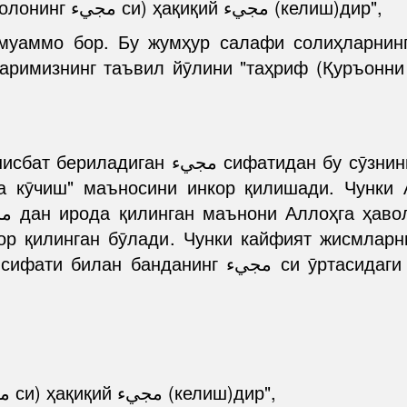
مجيء حقيقي "Бас, у (яъни Аллоҳ таолонинг مجيء си) ҳақиқий مجيء (келиш)дир",
 муаммо бор. Бу жумҳур салафи солиҳларнинг
римизнинг таъвил йӯлини "таҳриф (Қуръонни 
:
сӯзнинг луғатдаги юзаки-ҳақиқий маъноси
а кӯчиш" маъносини инкор қилишади. Чунки 
р қилинган бӯлади. Чунки кайфият жисмларн
"Бас, у (яъни Аллоҳ таолонинг مجيء си) ҳақиқий مجيء (келиш)дир",