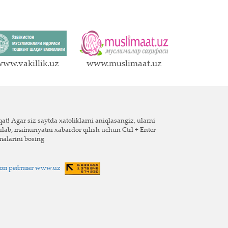
ww.vakillik.uz
www.muslimaat.uz
at! Agar siz saytda xatoliklarni aniqlasangiz, ularni
ilab, ma`muriyatni xabardor qilish uchun Ctrl + Enter
malarini bosing