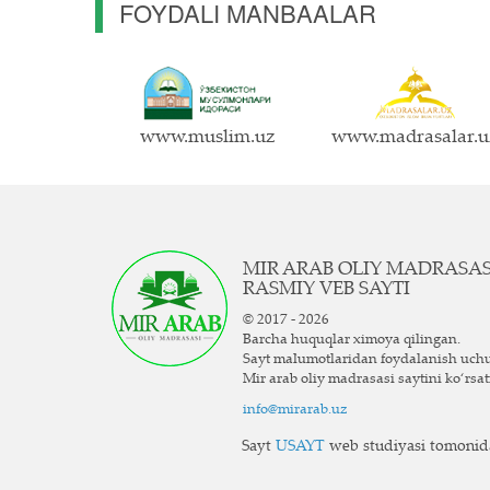
FOYDALI MANBAALAR
www.muslim.uz
www.madrasalar.u
MIR ARAB OLIY MADRASA
RASMIY VEB SAYTI
© 2017 - 2026
Barcha huquqlar ximoya qilingan.
Sayt ma`lumotlaridan foydalanish uch
Mir arab oliy madrasasi saytini ko‘rsat
info@mirarab.uz
Sayt
USAYT
web studiyasi tomonida