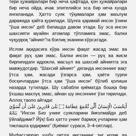
тери ҳужайралари бир неча ҳафтада, қон ҳужайралари
бир неча ойда, ичак эпителийси эса бир неча кунда
янгиланади. Ҳатто суяк тўқималари ҳам маълум
даражада қайта қурилади. Шунга қарамай инсон ўзини
“ўша инсон” деб билишда давом этади. Бу эса инсон
шахсияти муайян атомлар тўпламига эмас, балки
чуқурроқ “айният”га боғлиқ эканини кўрсатади.
Ислом ақидасига кўра инсон фақат жасад эмас ва
фақат руҳ ҳам эмас. Балки инсон — руҳ ва жисм
бирлигидаги идрокли, масъул ва шахсий айниятга эга
мавжудотдир. “Шахсий айният” деганда инсоннинг вақт
ўтса ҳам, жасади ўзгарса ҳам, ҳаёти турли
босқичлардан ўтса ҳам “ўша инсон” бўлиб қолиши
назарда тутилади. Шу сабабли қиёматда бошқа бир
ўхшаш махлуқ эмас, айнан шу инсоннинг ўзи тирилади.
Аллоҳ таоло айтади:
أَيَحْسَبُ الْإِنسَانُ أَلَّن نَّجْمَعَ عِظَامَهُ ۝ بَلَىٰ قَادِرِينَ عَلَىٰ أَن نُّسَوِّيَ
بَنَانَهُ “Инсон Биз унинг суякларини йиғолмайди деб
ўйлайдими? Йўқ! Биз ҳатто унинг бармоқ учларини ҳам
тиклашга қодирмиз” (Қиёмат сураси, 3–4-оятлар).
Муфассирлар ушбу оятда инсоннинг энг нозик ва