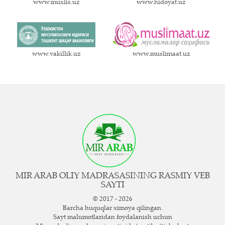
www.muxlis.uz
www.hidoyat.uz
www.vakillik.uz
www.muslimaat.uz
MIR ARAB OLIY MADRASASINING RASMIY VEB
SAYTI
© 2017 - 2026
Barcha huquqlar ximoya qilingan.
Sayt ma`lumotlaridan foydalanish uchun