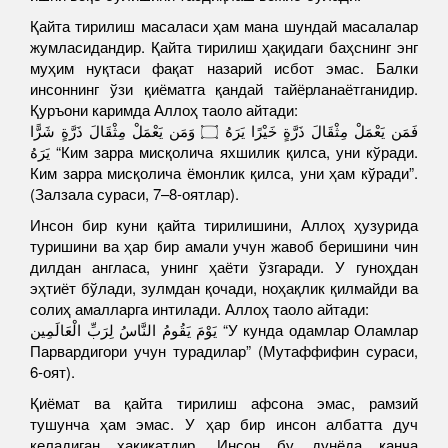
Қайта тирилиш масаласи ҳам мана шундай масалалар
жумласидандир. Қайта тирилиш ҳақидаги баҳснинг энг
муҳим нуқтаси фақат назарий исбот эмас. Балки
инсоннинг ўзи қиёматга қандай тайёрланаётганидир.
Қуръони каримда Аллоҳ таоло айтади:
فَمَن يَعْمَلْ مِثْقَالَ ذَرَّةٍ خَيْرًا يَرَهُ ۝ وَمَن يَعْمَلْ مِثْقَالَ ذَرَّةٍ شَرًّا
يَرَهُ “Ким зарра мисқолича яхшилик қилса, уни кўради.
Ким зарра мисқолича ёмонлик қилса, уни ҳам кўради”.
(Залзала сураси, 7–8-оятлар).
Инсон бир куни қайта тирилишини, Аллоҳ ҳузурида
туришини ва ҳар бир амали учун жавоб беришини чин
дилдан англаса, унинг ҳаёти ўзгаради. У гуноҳдан
эҳтиёт бўлади, зулмдан қочади, ноҳақлик қилмайди ва
солиҳ амалларга интилади. Аллоҳ таоло айтади:
يَوْمَ يَقُومُ النَّاسُ لِرَبِّ الْعَالَمِين “У кунда одамлар Оламлар
Парвардигори учун турадилар” (Мутаффифин сураси,
6-оят).
Қиёмат ва қайта тирилиш афсона эмас, рамзий
тушунча ҳам эмас. У ҳар бир инсон албатта дуч
келадиган ҳақиқатдир. Инсон бу дунёда қанча