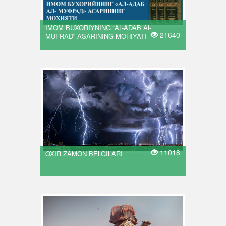
IMOM BUXORIYNING “AL-ADAB Al-
21640
MUFRAD” ASARINING MOHIYATI
11018
OXIR ZAMON BELGILARI