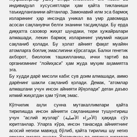
индивидуал хусусиятлари ҳам қайта тикланиши
таъкидланганини айтганлар. Замонавий илм эса бармоқ
изларининг ҳар инсонда уникал ва умр давомида
асосан сақланувчи белги эканини тасдиқлади. Бу ерда
диққатга сазовор жиҳат шундаки, тери ҳужайралари
алмашади, лекин бармоқ изларининг умумий нақши
сақланиб қолади. Бу ҳолат айният фақат муайян
атомларга боғлиқ эмаслигини кўрсатади. Балки генетик
ахборот, биологик ташкилланиш, ички тартиб ва
организмнинг “лойиҳаси” ҳам жуда муҳим аҳамиятга
эга.
Бу худди дарё мисоли каби: сув доим алмашади, аммо
дарёнинг шакли сақланиб қолади. Демак, “атомлар
алмашгани учун инсон айнияти йўқолади” деган даъво
илмий жиҳатдан ҳам тўлиқ эмас.
Кўпчилик аҳли сунна мутакаллимлари қайта
тирилишда инсон айнияти сақланишини тушунтириш
учун “аслий жузлар” (الأجزاء الأصلية) ҳақида сўз
юритганлар. Уларга кўра, инсон танасида айниятнинг
асосий негизи мавжуд бўлиб, қайта тирилиш шу негиз
орқали амалга ошади. Ўзгарувчан ва ортиқча қисмлар