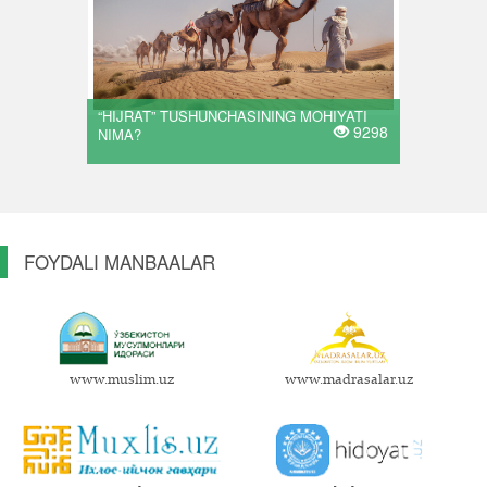
“HIJRAT” TUSHUNCHASINING MOHIYATI
9298
NIMA?
FOYDALI MANBAALAR
www.muslim.uz
www.madrasalar.uz