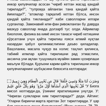
инкор қилувчилар асосан “чириб кетган жасад қандай
тирилади?”, “тупроққа айланган тана қандай қайта
йиғилади?”, “атомлар тарқалиб кетган бўлса, инсон
қандай қайта тикланади?” каби саволларни илгари
сурганлар. Замонавий илм-фан ривожланган бу даврда
мазкур саволлар янада долзарб тус олди. Айримлар
биология, физика ва кимё инсон танаси чириб кетишини
кўрсатгани учун қайта тирилиш ғояси илмий нуқтаи
назардан қабул қилинмаслигини даъво қиладилар.
Ваҳоланки, масала чуқур ва холис таҳлил қилинса,
табиий илмлар қайта тирилишни рад этмаслиги,
аксинча уни ақлан тушунишга муайян замин ҳозирлаши
маълум бўлади. Қуръони карим қайта тирилишни инкор
қилувчиларнинг шубҳасини бевосита келтиради:
وَضَرَبَ لَنَا مَثَلًا وَنَسِيَ خَلْقَهُ ۖ قَالَ مَن يُحْيِي الْعِظَامَ وَهِيَ رَمِيمٌ ۝
قُلْ يُحْيِيهَا الَّذِي أَنشَأَهَا أَوَّلَ مَرَّةٍ ۖ وَهُوَ بِكُلِّ خَلْقٍ عَلِيمٌ “У Бизга
мисол келтирди-да, ўзининг яратилишини унутди. У:
“Чириган суякларни ким тирилтиради?” деди. Айтинг:
“Уларни биринчи марта яратган Зот тирилтиради. У ҳар
бир махлуқни яхши билувчидир” (Ясин сураси, 78–79-