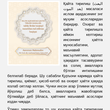
Қайта тирилиш (البعث
بعد الموت) масаласи
ислом ақидасининг энг
муҳим асосларидан
биридир. Охират ва
қайта тирилишга
иймон келтириш
инсоннинг ҳаётга
муносабатини,
маънавий
масъулиятини, адолат
ҳақидаги тасаввурини
ва солиҳ амалларга
бўлган интилишини
белгилаб беради. Шу сабабли Қуръони каримда қайта
тирилиш, қиёмат, ҳисоб-китоб ва охират ҳаёти ҳақида
юзлаб оятлар келган. Чунки инсон агар ўлимни мутлақ
йўқолиш деб билса, амалларига жавобгарлик
бўлмайди деб ўйласа, ҳаётнинг маънавий асослари
издан чиқади.
Ўтмиш замонлардан то шу кунгача қайта тирилишни