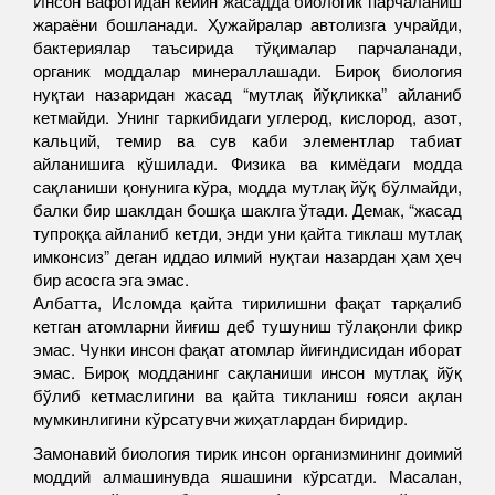
Инсон вафотидан кейин жасадда биологик парчаланиш
жараёни бошланади. Ҳужайралар автолизга учрайди,
бактериялар таъсирида тўқималар парчаланади,
органик моддалар минераллашади. Бироқ биология
нуқтаи назаридан жасад “мутлақ йўқликка” айланиб
кетмайди. Унинг таркибидаги углерод, кислород, азот,
кальций, темир ва сув каби элементлар табиат
айланишига қўшилади. Физика ва кимёдаги модда
сақланиши қонунига кўра, модда мутлақ йўқ бўлмайди,
балки бир шаклдан бошқа шаклга ўтади. Демак, “жасад
тупроққа айланиб кетди, энди уни қайта тиклаш мутлақ
имконсиз” деган иддао илмий нуқтаи назардан ҳам ҳеч
бир асосга эга эмас.
Албатта, Исломда қайта тирилишни фақат тарқалиб
кетган атомларни йиғиш деб тушуниш тўлақонли фикр
эмас. Чунки инсон фақат атомлар йиғиндисидан иборат
эмас. Бироқ модданинг сақланиши инсон мутлақ йўқ
бўлиб кетмаслигини ва қайта тикланиш ғояси ақлан
мумкинлигини кўрсатувчи жиҳатлардан биридир.
Замонавий биология тирик инсон организмининг доимий
моддий алмашинувда яшашини кўрсатди. Масалан,