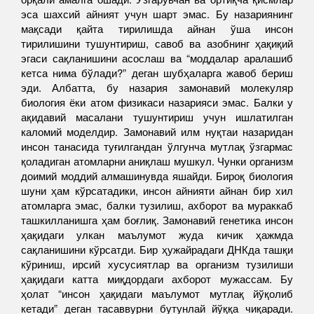
эса шахсий айният учун шарт эмас. Бу назариянинг
мақсади қайта тирилишда айнан ўша инсон
тирилишини тушунтириш, савоб ва азобнинг ҳақиқий
эгаси сақланишини асослаш ва “моддалар аралашиб
кетса нима бўлади?” деган шубҳаларга жавоб бериш
эди. Албатта, бу назария замонавий молекуляр
биология ёки атом физикаси назарияси эмас. Балки у
ақидавий масалани тушунтириш учун ишлатилган
каломий моделдир. Замонавий илм нуқтаи назаридан
инсон танасида туғилгандан ўлгунча мутлақ ўзгармас
қоладиган атомларни аниқлаш мушкул. Чунки организм
доимий моддий алмашинувда яшайди. Бироқ биология
шуни ҳам кўрсатадики, инсон айнияти айнан бир хил
атомларга эмас, балки тузилиш, ахборот ва мураккаб
ташкилланишга ҳам боғлиқ. Замонавий генетика инсон
ҳақидаги улкан маълумот жуда кичик ҳажмда
сақланишини кўрсатди. Бир ҳужайрадаги ДНКда ташқи
кўриниш, ирсий хусусиятлар ва организм тузилиши
ҳақидаги катта миқдордаги ахборот мужассам. Бу
ҳолат “инсон ҳақидаги маълумот мутлақ йўқолиб
кетади” деган тасаввурни бутунлай йўққа чиқаради.