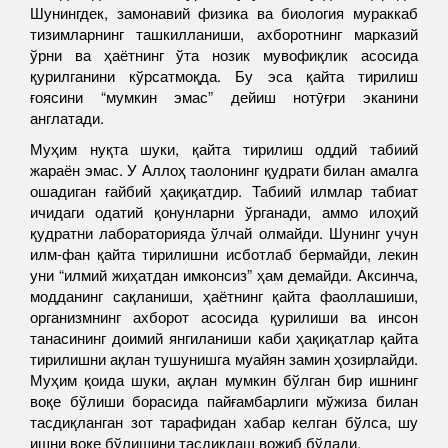
Шунингдек, замонавий физика ва биология мураккаб
тизимларнинг ташкилланиши, ахборотнинг марказий
ўрни ва ҳаётнинг ўта нозик мувофиқлик асосида
қурилганини кўрсатмоқда. Бу эса қайта тирилиш
ғоясини “мумкин эмас” дейиш нотӯғри эканини
англатади.
Муҳим нуқта шуки, қайта тирилиш оддий табиий
жараён эмас. У Аллоҳ таолонинг қудрати билан амалга
ошадиган ғайбий ҳақиқатдир. Табиий илмлар табиат
ичидаги одатий қонунларни ўрганади, аммо илоҳий
қудратни лабораторияда ўлчай олмайди. Шунинг учун
илм-фан қайта тирилишни исботлаб бермайди, лекин
уни “илмий жиҳатдан имконсиз” ҳам демайди. Аксинча,
модданинг сақланиши, ҳаётнинг қайта фаоллашиши,
организмнинг ахборот асосида қурилиши ва инсон
танасининг доимий янгиланиши каби ҳақиқатлар қайта
тирилишни ақлан тушунишга муайян замин ҳозирлайди.
Муҳим қоида шуки, ақлан мумкин бўлган бир ишнинг
воқе бўлиши борасида пайғамбарлиги мўжиза билан
тасдиқланган зот тарафидан хабар келган бўлса, шу
ишни воқе бўлишини тасдиқлаш вожиб бўлади.