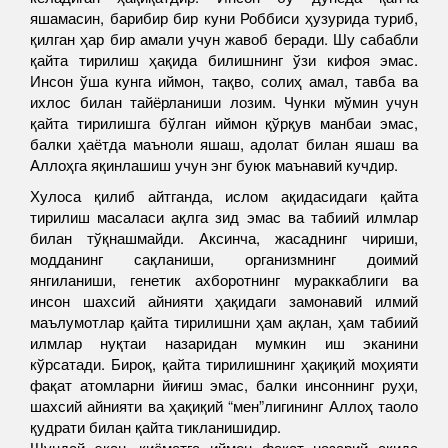
яшамасин, барибир бир куни Роббиси ҳузурида туриб,
қилган ҳар бир амали учун жавоб беради. Шу сабабли
қайта тирилиш ҳақида билишнинг ўзи кифоя эмас.
Инсон ўша кунга иймон, тақво, солиҳ амал, тавба ва
ихлос билан тайёрланиши лозим. Чунки мўмин учун
қайта тирилишга бўлган иймон қўрқув манбаи эмас,
балки ҳаётда маъноли яшаш, адолат билан яшаш ва
Аллоҳга яқинлашиш учун энг буюк маънавий кучдир.
Хулоса қилиб айтганда, ислом ақидасидаги қайта
тирилиш масаласи ақлга зид эмас ва табиий илмлар
билан тўқнашмайди. Аксинча, жасаднинг чириши,
модданинг сақланиши, организмнинг доимий
янгиланиши, генетик ахборотнинг мураккаблиги ва
инсон шахсий айнияти ҳақидаги замонавий илмий
маълумотлар қайта тирилишни ҳам ақлан, ҳам табиий
илмлар нуқтаи назаридан мумкин иш эканини
кўрсатади. Бироқ, қайта тирилишнинг ҳақиқий моҳияти
фақат атомларни йиғиш эмас, балки инсоннинг руҳи,
шахсий айнияти ва ҳақиқий “мен”лигининг Аллоҳ таоло
қудрати билан қайта тикланишидир.
Шундай экан, қиёматга иймон фақат назарий ақида