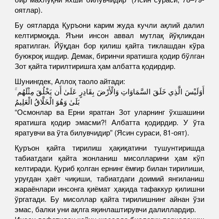
оятлар).
Бу оятларда Қуръони карим жуда кучли ақлий далил
келтирмоқда. Яъни инсон аввал мутлақ йўқликдан
яратилган. Йўқдан бор қилиш қайта тиклашдан кўра
буюкроқ ишдир. Демак, биринчи яратишга қодир бўлган
Зот қайта тирилтиришга ҳам албатта қодирдир.
Шунингдек, Аллоҳ таоло айтади:
أَوَلَيْسَ الَّذِي خَلَقَ السَّمَاوَاتِ وَالْأَرْضَ بِقَادِرٍ عَلَىٰ أَن يَخْلُقَ مِثْلَهُم ۚ
بَلَىٰ وَهُوَ الْخَلَّاقُ الْعَلِيمُ
“Осмонлар ва Ерни яратган Зот уларнинг ўхшашини
яратишга қодир эмасми?! Албатта қодирдир. У ўта
яратувчи ва ўта билувчидир” (Ясин сураси, 81-оят).
Қуръон қайта тирилиш ҳақиқатини тушунтиришда
табиатдаги қайта жонланиш мисолларини ҳам кўп
келтиради. Қуриб қолган ернинг ёмғир билан тирилиши,
уруғдан ҳаёт чиқиши, табиатдаги доимий янгиланиш
жараёнлари инсонга қиёмат ҳақида тафаккур қилишни
ўргатади. Бу мисоллар қайта тирилишнинг айнан ўзи
эмас, балки уни ақлга яқинлаштирувчи далиллардир.