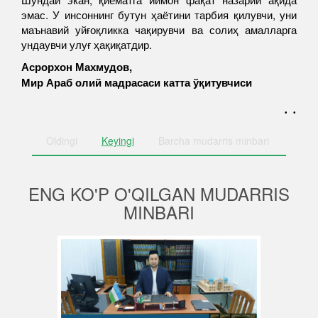
эмас. У инсоннинг бутун ҳаётини тарбия қилувчи, уни
маънавий уйғоқликка чақирувчи ва солиҳ амалларга
ундаувчи улуғ ҳақиқатдир.
Асрорхон Махмудов,
Мир Араб олий мадрасаси катта
ў
қитувчиси
. .
Oldingi
Keyingi
Barcha
mudarris minbari
ENG KO'P O'QILGAN MUDARRIS
MINBARI