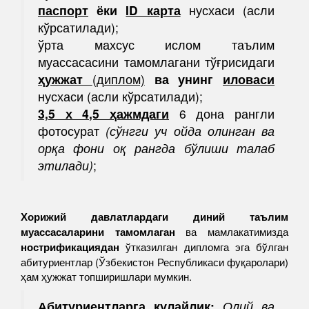
паспорт
ёки
ID карта
нусхаси (асли
кўрсатилади);
ўрта махсус ислом таълим
муассасасини тамомлагани тўғрисидаги
ҳужжат
(диплом)
ва унинг
иловаси
нусхаси (асли кўрсатилади);
3,5 х 4,5 ҳажмдаги
6 дона рангли
фотосурат
(сўнгги уч ойда олинган ва
орқа фони оқ рангда бўлиши талаб
этилади)
;
Хорижий давлатлардаги диний таълим
муассасаларини тамомлаган
ва мамлакатимизда
нострификациядан
ўтказилган дипломга эга бўлган
абитуриентлар (Ўзбекистон Республикаси фуқаролари)
ҳам ҳужжат топширишлари мумкин.
Абитуриентларга қулайлик:
Олий ва