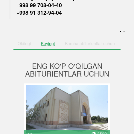
+998 99 708-04-40
+998 91 312-94-04
. .
Oldingi
Keyingi
Barcha
abiturientlar uchun
ENG KO'P O'QILGAN
ABITURIENTLAR UCHUN
3520