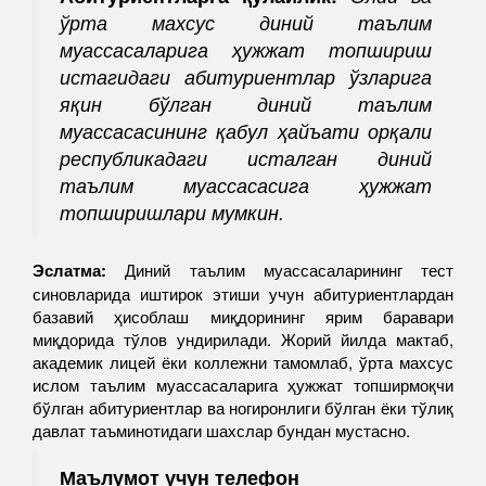
ўрта махсус диний таълим
муассасаларига ҳужжат топшириш
истагидаги абитуриентлар ўзларига
яқин бўлган диний таълим
муассасасининг қабул ҳайъати орқали
республикадаги исталган диний
таълим муассасасига ҳужжат
топширишлари мумкин.
Эслатма:
Диний таълим муассасаларининг тест
синовларида иштирок этиши учун абитуриентлардан
базавий ҳисоблаш миқдорининг ярим баравари
миқдорида тўлов ундирилади. Жорий йилда мактаб,
академик лицей ёки коллежни тамомлаб, ўрта махсус
ислом таълим муассасаларига ҳужжат топширмоқчи
бўлган абитуриентлар ва ногиронлиги бўлган ёки тўлиқ
давлат таъминотидаги шахслар бундан мустасно.
Маълумот учун телефон