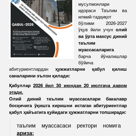
мусулмонлари
идораси Таълим ва
илмий-тадқиқот
бўлими 2026-2027
ўқув йили учун
олий
ва ўрта махсус диний
таълим
муассасаларига
барча йўналишлар
бўйича
абитуриентлардан
ҳужжатларни қабул қилиш
саналарини эълон қилади:
Қабуллар
2026 йил 30 июндан 20 июлгача давом
этади.
Олий диний таълим муассасалари бакалавр
босқичига ўқишга киришни истаган абитуриентлар
қабул ҳайъатига қуйидаги ҳужжатларни топширади:
таълим муассасаси ректори номига
ариза;