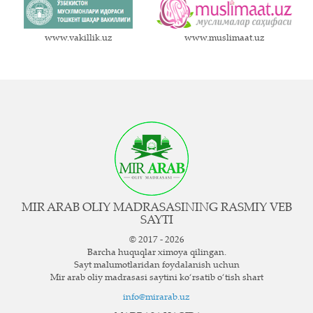
www.vakillik.uz
www.muslimaat.uz
MIR ARAB OLIY MADRASASINING RASMIY VEB
SAYTI
© 2017 - 2026
Barcha huquqlar ximoya qilingan.
Sayt ma`lumotlaridan foydalanish uchun
Mir arab oliy madrasasi saytini ko‘rsatib o‘tish shart
info@mirarab.uz