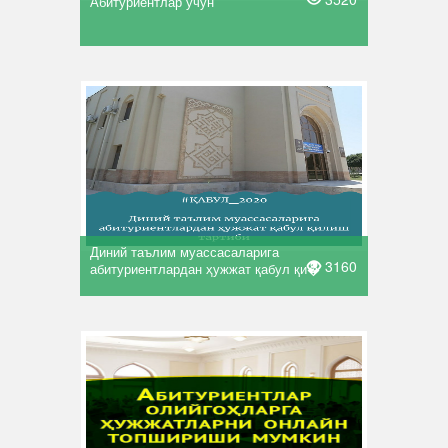
Абитуриентлар учун
Диний таълим муассасаларига
3160
абитуриентлардан ҳужжат қабул қи�