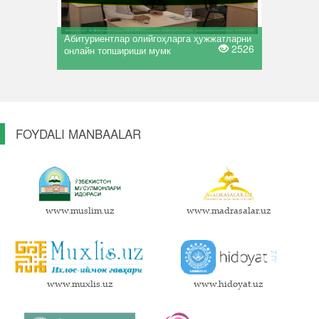
Абитуриентлар олийгоҳларга ҳужжатларни
2526
онлайн топшириши мумк
FOYDALI MANBAALAR
www.muslim.uz
www.madrasalar.uz
www.muxlis.uz
www.hidoyat.uz