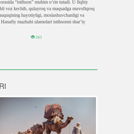
orasida “istihson” muhim oʻrin tutadi. U fiqhiy
babli voz kechib, qulayroq va maqsadga muvofiqroq
huquqining hayotiyligi, moslashuvchanligi va
. Hanafiy mazhabi ulamolari istihsonni sharʼiy
263
RI