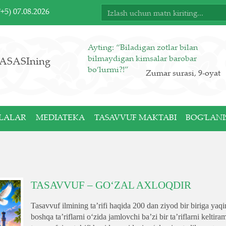
T+5)
07.08.2026
Ayting: “Biladigan zotlar bilan
bilmaydigan kimsalar barobar
ASASIning
bo‘lurmi?!”
Zumar surasi, 9-oyat
LALAR
MEDIATEKA
TASAVVUF MAKTABI
BOG'LANI
TASAVVUF – GO‘ZAL AXLOQDIR
Tasavvuf ilmining ta’rifi haqida 200 dan ziyod bir biriga yaqi
boshqa ta’riflarni o‘zida jamlovchi ba’zi bir ta’riflarni kelt