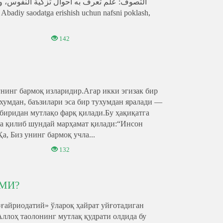
142
нинг бармоқ изларидир.Агар икки эгизак бир
ухумдан, баъзилари эса бир тухумдан яралади —
-биридан мутлақо фарқ қилади.Бу ҳақиқатга
ра қилиб шундай марҳамат қилади:“Инсон
а, Биз унинг бармоқ учла...
132
МИ?
«ғайриодатий» ўлароқ ҳайрат уйғотадиган
Аллоҳ таолонинг мутлақ қудрати олдида бу