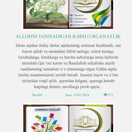
ALLOHNI TANITADIGAN ILMNI OʻRGANAYLIK
Islom aqidasi ilohiy dinlar aqidasining xotimasi hisoblanib, uni
bayon qilish va asoslashni Alloh taologa, oxirat kuniga,
farishtalarga, kitoblarga va barcha nabiylarga imon keltirish
timsolida Qurʼoni karim va Rasululloh sollallohu alayhi
vasallamning sunnatlari oʻz zimmasiga olgan.Ushbu aqida
borliq muammolarini yechib beradi. Insonni hayot va oʻlim
sirlaridan voqif qilib, qayerdan kelgani, qayerga ketishi
haqidagi doimiy savollarga javob qayta...
Muallif: . .
Sana:
14.02.2024
971