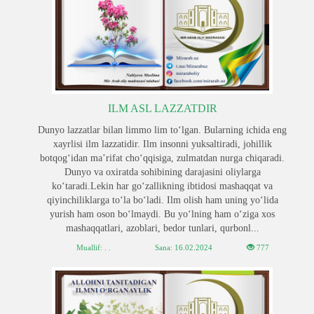
ILM ASL LAZZATDIR
Dunyo lazzatlar bilan limmo lim toʻlgan. Bularning ichida eng
xayrlisi ilm lazzatidir. Ilm insonni yuksaltiradi, johillik
botqogʻidan maʼrifat choʻqqisiga, zulmatdan nurga chiqaradi.
Dunyo va oxiratda sohibining darajasini oliylarga
koʻtaradi.Lekin har goʻzallikning ibtidosi mashaqqat va
qiyinchiliklarga toʻla boʻladi. Ilm olish ham uning yoʻlida
yurish ham oson boʻlmaydi. Bu yoʻlning ham oʻziga xos
mashaqqatlari, azoblari, bedor tunlari, qurbonl...
Muallif: . .
Sana:
16.02.2024
777