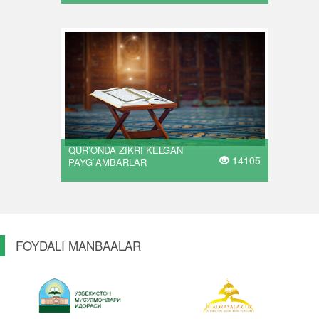
QUR’ONDA ZIKRI KELGAN
14105
PAYG`AMBARLAR
FOYDALI MANBAALAR