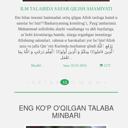
ILM TALABIDA SAFAR QILISH AHAMIYATI
Ilm bilan insonni hammadan ortiq qilgan Alloh taologa hamd-u
sanolar bo‘lsin!!!Bashariyatning komilrog‘i, Payg‘ambarimiz
Muhammad sollollohu alayhi vasallamga va ahli baytlariga,
as’hobi kiromlariga hamda, ularga ergashgan insonlarga
Allohning salomlari, rahmat-u barokatlari yor bo‘lsin!Alloh
azza va jalla Qur’oni Karimda marhamat qiladi:يَرْفَعِ ٱللَّهُ
ٱلَّذِينَ ءَامَنُوا۟ مِنكُمْ وَٱلَّذِينَ أُوتُوا۟ ٱلْعِلْمَ دَرَجَٰتٍ وَٱللَّهُ بِمَا
تَعْمَل...
Muallif: . .
Sana:
03.02.2024
1272
«
5
6
7
8
9
10
11
12
13
14
»
ENG KO'P O'QILGAN TALABA
MINBARI