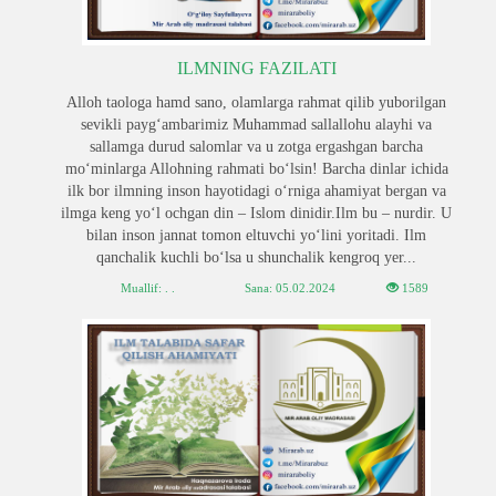
ILMNING FAZILATI
Alloh taologa hamd sano, olamlarga rahmat qilib yuborilgan
sevikli payg‘ambarimiz Muhammad sallallohu alayhi va
sallamga durud salomlar va u zotga ergashgan barcha
mo‘minlarga Allohning rahmati bo‘lsin! Barcha dinlar ichida
ilk bor ilmning inson hayotidagi o‘rniga ahamiyat bergan va
ilmga keng yo‘l ochgan din – Islom dinidir.Ilm bu – nurdir. U
bilan inson jannat tomon eltuvchi yo‘lini yoritadi. Ilm
qanchalik kuchli bo‘lsa u shunchalik kengroq yer...
Muallif: . .
Sana:
05.02.2024
1589