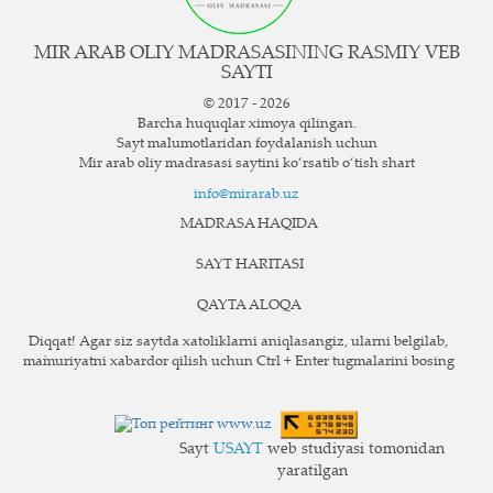
MIR ARAB OLIY MADRASASINING RASMIY VEB
SAYTI
© 2017 - 2026
Barcha huquqlar ximoya qilingan.
Sayt ma`lumotlaridan foydalanish uchun
Mir arab oliy madrasasi saytini ko‘rsatib o‘tish shart
info@mirarab.uz
MADRASA HAQIDA
SAYT HARITASI
QAYTA ALOQA
Diqqat! Agar siz saytda xatoliklarni aniqlasangiz, ularni belgilab,
ma`muriyatni xabardor qilish uchun Ctrl + Enter tugmalarini bosing
Sayt
USAYT
web studiyasi tomonidan
yaratilgan