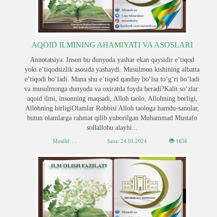
AQOID ILMINING AHAMIYATI VA ASOSLARI
Annotatsiya: Inson bu dunyoda yashar ekan qaysidir e’tiqod
yoki e’tiqodsizlik asosida yashaydi. Musulmon kishining albatta
e’tiqodi bo‘ladi. Mana shu e’tiqod qanday bo‘lsa to‘g‘ri bo‘ladi
va musulmonga dunyoda va oxiratda foyda beradi?Kalit so‘zlar:
aqoid ilmi, insonning maqsadi, Alloh taolo, Allohning borligi,
Allohning birligiOlamlar Robbisi Alloh taologa hamdu-sanolar,
butun olamlarga rahmat qilib yuborilgan Muhammad Mustafo
sollallohu alayhi...
Muallif: . .
Sana:
24.01.2024
1656