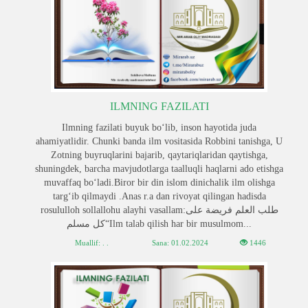
ILMNING FAZILATI
Ilmning fazilati buyuk bo‘lib, inson hayotida juda
ahamiyatlidir. Chunki banda ilm vositasida Robbini tanishga, U
Zotning buyruqlarini bajarib, qaytariqlaridan qaytishga,
shuningdek, barcha mavjudotlarga taalluqli haqlarni ado etishga
muvaffaq bo‘ladi.Biror bir din islom dinichalik ilm olishga
targ‘ib qilmaydi .Anas r.a dan rivoyat qilingan hadisda
rosululloh sollallohu alayhi vasallam:طلب العلم فريضة على
كل مسلم“Ilm talab qilish har bir musulmom...
Muallif: . .
Sana:
01.02.2024
1446