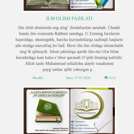
ILM OLISH FAZILATI
Ilm olish dinimizda eng ulugʻ ibodatlardan sanaladi. Chunki
banda ilm vositasida Rabbini tanishga, U Zotning farzlarini
bajarishga, shuningdek, barcha mavjudotlarga taalluqli haqlarni
ado etishga muvaffaq boʻladi. Biror din ilm olishga islomchalik
targʻib qilmaydi. Islom jaholatga qarshi ilm-maʼrifat bilan
kurashishga ham katta eʼtibor qaratadi.Oʻqish ilmning kalitidir.
Alloh taolo Muhammad sollallohu alayhi vasallamni
paygʻambar qilib yuborgan p...
Muallif: . .
Sana:
17.01.2024
1112