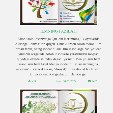
ILMNING FAZILATI
Alloh taolo insoniyatga Qurʼoni Karimning ilk oyatlarida
o‘qishga ilohiy xitob qilgan. Chunki inson Alloh taoloni ilm
orqali tanib, so‘ng ibodat qiladi. Ilm insonlarga haq yoʻldan
yurishni o‘rgatadi. Alloh insonlarni yaratishidan maqsad
quyidagi oyatda shunday degan: yaʼni: “ Men jinlarni ham
insonlarni ham faqat Menga ibodat qilishlari uchungina
yaratdim” ( Zariyat surasi, 56-oyat)Ilmsiz ibodat bo‘lmaydi.
Ilm va ibodat ikki gavhardir. Bu ikki ga...
Muallif: . .
Sana:
30.01.2024
1465