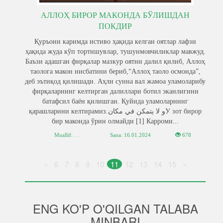
АЛЛОҲ БИРОР МАКОНДА БЎЛИШДАН
ПОКДИР
Қуръони каримда истиво ҳақида келган оятлар лафзи
ҳақида жуда кўп тортишувлар, тушунмовчиликлар мавжуд.
Баъзи адашган фирқалар мазкур оятни далил қилиб, Аллоҳ
таолога макон нисбатини бериб,“Аллоҳ таоло осмонда”,
деб эътиқод қилишади. Aҳли сунна вал жамоа уламоларибу
фирқаларнинг келтирган далиллари ботил эканлигини
батафсил баён қилишган. Қуйида уламоларнинг
қарашларини келтирамиз.و لا يتمكن في مكانУ зот бирор
бир маконда ўрин олмайди [1] Карроми...
Muallif: . .
Sana:
16.01.2024
678
«
6
7
8
9
10
11
12
13
14
15
»
ENG KO'P O'QILGAN TALABA
MINBARI