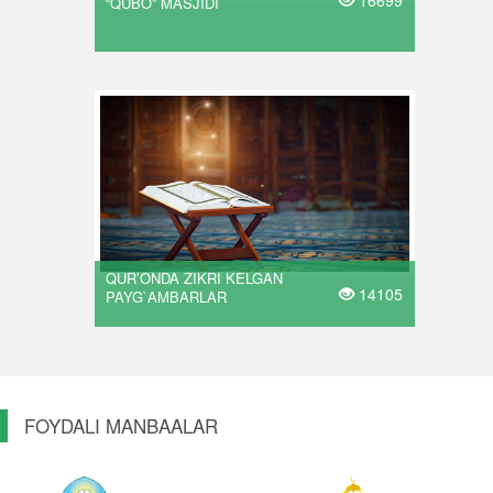
“QUBO” MASJIDI
QUR’ONDA ZIKRI KELGAN
14105
PAYG`AMBARLAR
FOYDALI MANBAALAR