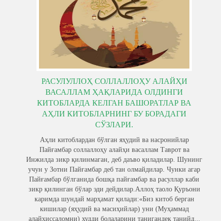
РАСУЛУЛЛОҲ СОЛЛАЛЛОҲУ АЛАЙҲИ
ВАСАЛЛАМ ҲАҚЛАРИДА ОЛДИНГИ
КИТОБЛАРДА КЕЛГАН БАШОРАТЛАР ВА
АҲЛИ КИТОБЛАРНИНГ БУ БОРАДАГИ
СЎЗЛАРИ.
Аҳли китоблардан бўлган яҳудий ва насронийлар
Пайғамбар соллаллоҳу алайҳи васаллам Таврот ва
Инжилда зикр қилинмаган, деб даъво қиладилар. Шунинг
учун у Зотни Пайғамбар деб тан олмайдилар. Чунки агар
Пайғамбар бўлганида бошқа пайғамбар ва расуллар каби
зикр қилинган бўлар эди дейдилар.Аллоҳ таоло Қуръони
каримда шундай марҳамат қилади:«Биз китоб берган
кишилар (яҳудий ва масиҳийлар) уни (Муҳаммад
алайҳиссаломни) худди болаларини танигандек танийд...