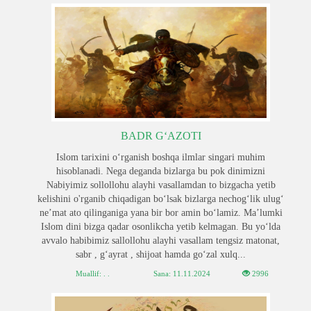
BADR G‘AZOTI
Islom tarixini o‘rganish boshqa ilmlar singari muhim
hisoblanadi. Nega deganda bizlarga bu pok dinimizni
Nabiyimiz sollollohu alayhi vasallamdan to bizgacha yetib
kelishini o'rganib chiqadigan bo‘lsak bizlarga nechog‘lik ulug‘
ne’mat ato qilinganiga yana bir bor amin bo‘lamiz. Ma’lumki
Islom dini bizga qadar osonlikcha yetib kelmagan. Bu yo‘lda
avvalo habibimiz sallollohu alayhi vasallam tengsiz matonat,
sabr , g‘ayrat , shijoat hamda go‘zal xulq...
Muallif: . .
Sana:
11.11.2024
2996