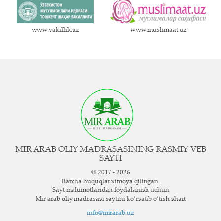
www.vakillik.uz
www.muslimaat.uz
MIR ARAB OLIY MADRASASINING RASMIY VEB
SAYTI
© 2017 - 2026
Barcha huquqlar ximoya qilingan.
Sayt ma`lumotlaridan foydalanish uchun
Mir arab oliy madrasasi saytini ko‘rsatib o‘tish shart
info@mirarab.uz