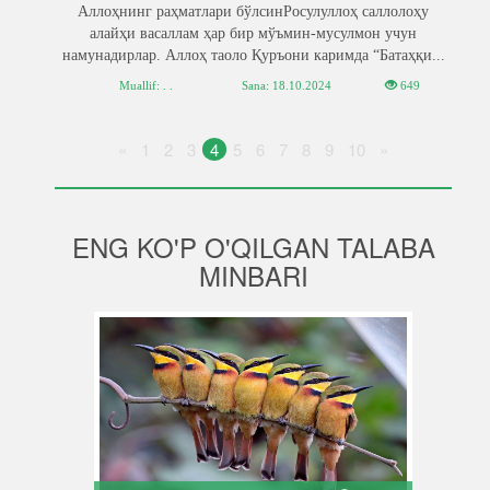
Аллоҳнинг раҳматлари бўлсинРосулуллоҳ саллолоҳу
алайҳи васаллам ҳар бир мўъмин-мусулмон учун
намунадирлар. Аллоҳ таоло Қуръони каримда “Батаҳқи...
Muallif: . .
Sana:
18.10.2024
649
«
1
2
3
4
5
6
7
8
9
10
»
ENG KO'P O'QILGAN TALABA
MINBARI