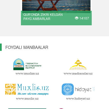
QUR’ONDA ZIKRI KELGAN
14107
PAYG`AMBARLAR
FOYDALI MANBAALAR
www.muslim.uz
www.madrasalar.uz
www.muxlis.uz
www.hidoyat.uz