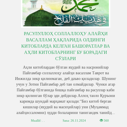
РАСУЛУЛЛОҲ СОЛЛАЛЛОҲУ АЛАЙҲИ
ВАСАЛЛАМ ҲАҚЛАРИДА ОЛДИНГИ
КИТОБЛАРДА КЕЛГАН БАШОРАТЛАР ВА
АҲЛИ КИТОБЛАРНИНГ БУ БОРАДАГИ
СЎЗЛАРИ
Аҳли китоблардан бўлган яҳудий ва насронийлар
Пайғамбар соллаллоҳу алайҳи васаллам Таврот ва
Инжилда зикр қилинмаган, деб даъво қиладилар. Шунинг
учун у Зотни Пайғамбар деб тан олмайдилар. Чунки агар
Пайғамбар бўлганида бошқа пайғамбар ва расуллар каби
зикр қилинган бўлар эди дейдилар.Аллоҳ таоло Қуръони
каримда шундай марҳамат қилади:“Биз китоб берган
кишилар (яҳудий ва масиҳийлар) уни (Муҳаммад
алайҳиссаломни) худди болаларини танигандек танийд...
Muallif: . .
Sana:
26.11.2024
560