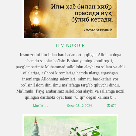
ILM NURDIR
Inson zotini ilm bilan barchadan ortiq qilgan Аlloh taologa
hamdu sanolar boʼlsin!Bashariyatning komilrogʼi,
paygʼambarimiz Muhammad sallollohu alayhi va sallam va ahli
oilalariga, as’hobi kiromlariga hamda ularga ergashgan
insonlarga Аllohning salomlari, rahmatu barokatlari yor
boʼlsin!Islom dini ilmu maʼrifatga targʼib qiluvchi dindir.
Maʼlmuki, Paygʼambarimiz sallollohu alayhi va sallamga nozil
qilingan dastlabki oyat ham “Oʼqi” degan kalima b...
Muallif: . .
Sana:
05.12.2024
679