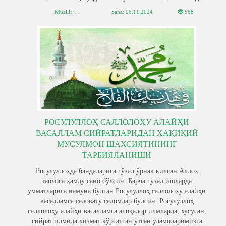
Muallif: . .
Sana:
08.11.2024
588
РОСУЛУЛЛОҲ САЛЛОЛОҲУ АЛАЙҲИ
ВАСАЛЛАМ СИЙРАТЛАРИДАН ҲАҚИҚИЙ
МУСУЛМОН ШАХСИЯТИНИНГ
ТАРБИЯЛАНИШИ
Росулуллоҳда бандаларига гўзал ўрнак қилган Аллоҳ
таолога ҳамду сано бўлсин. Барча гўзал ишларда
умматларига намуна бўлган Росулуллоҳ саллолоҳу алайҳи
васалламга саловату саломлар бўлсин. Росулуллоҳ
саллолоҳу алайҳи васалламга алоқадор илмларда, хусусан,
сийрат илмида хизмат кўрсатган ўтган уламоларимизга