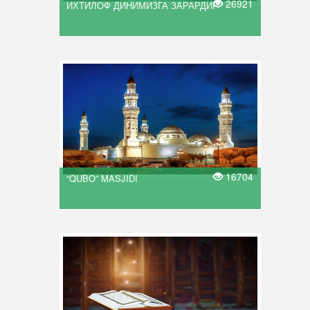
26921
ИХТИЛОФ ДИНИМИЗГА ЗАРАРДИР
16704
“QUBO” MASJIDI