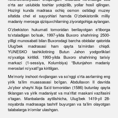
oʻrta asr uslubida toshlar yotqizilib, yollar hosil qilingan.
Hozirgi kunda madrasa ochiq osmon ostidagi muzey
sifatida chel el sayyohlari hamda Oʻzbekistonlik milliy
madaniy merosga qiziquvchilarning ziyoratgohiga aylangan.
Oʻzbekiston hukumati tomonidan berilayotgan eʼtiborga
toʻxtaladigan boʻlsak, 1997-yilda Buxoro shahrining 2500-
yilligi munosabati bilan Buxorodagi barcha obidalar qatorida
Ulugʻbek madrasasi ham qayta taʼmirdan chiqdi.
YUNESKO tashkilotining Butun Jahon yodgorliklari
roʻyxatiga kiritildi. 1993-yilda Buxoro shahrining tarixiy
markazi (1-sessiya, Kolumbiya) “Butunjahon madaniy
meroslari roʻyxati”ga kiritilgan.
Meʼmoriy inshoot rivojlangan va soʻnggi oʻrta asrlarning eng
yirik taʼlim muassasasi boʻlgan. Abdullaxon II davrida
Joʻybor shayhi Xoja Saʼd tomonidan (1586) butunlay qayta
tiklangan va yirik madaniyat va maʼrifat maskani vazifasini
oʻtagan. Manbalarda aytilishicha, Ulugʻbek 1419-yil 28-
noyabrda madrasaga tashrif buyurgan va taʼlim olayotgan
talabalarga inʼomlar ulashgan.