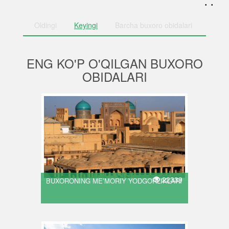
. .
Oldingi
Keyingi
Barcha
buxoro obidalari
ENG KO'P O'QILGAN BUXORO
OBIDALARI
22339
BUXORONING MEʼMORIY YODGORLIKLARI