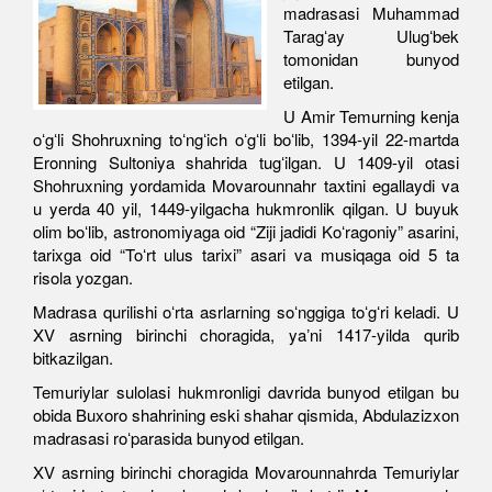
madrasasi Muhammad
Taragʻay Ulugʻbek
tomonidan bunyod
etilgan.
U Amir Temurning kenja
oʻgʻli Shohruxning toʻngʻich oʻgʻli boʻlib, 1394-yil 22-martda
Eronning Sultoniya shahrida tugʻilgan. U 1409-yil otasi
Shohruxning yordamida Movarounnahr taxtini egallaydi va
u yerda 40 yil, 1449-yilgacha hukmronlik qilgan. U buyuk
olim boʻlib, astronomiyaga oid “Ziji jadidi Koʻragoniy” asarini,
tarixga oid “Toʻrt ulus tarixi” asari va musiqaga oid 5 ta
risola yozgan.
Madrasa qurilishi oʻrta asrlarning soʻnggiga toʻgʻri keladi. U
XV asrning birinchi choragida, yaʼni 1417-yilda qurib
bitkazilgan.
Temuriylar sulolasi hukmronligi davrida bunyod etilgan bu
obida Buxoro shahrining eski shahar qismida, Abdulazizxon
madrasasi roʻparasida bunyod etilgan.
XV asrning birinchi choragida Movarounnahrda Temuriylar