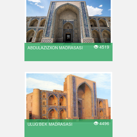
4519
ABDULAZIZXON MADRASASI
4496
ULUGʻBEK MADRASASI