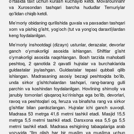
oʻrtasida taxt uchun kurash kuchayib ketdi. Movarounnahr
va Xurosondan tashqari barcha hududlar Temuriylar
qoʻlidan chiqib ketdi.
Meʼmoriy obidaning qurilishida guvala va paxsadan tashqari
xom va pishiq gʻisht, yogʻoch (tut va yongʻoq daraxti)lardan
keng foydalanilgan.
Meʼmoriy inshootdagi (dizayn) ustunlar, derazalar, devorlar
ganch oʻymakorligi asosida ishlangan. Shiftlar gʻisht
oʻymakorligi asosida naqshlangan. Bosh tarzida mahobatli
peshtoq, 2 qanotida 2 qavatli hujralar va burchaklarida
guldastalar joylashgan. Guldastalar tepasi qubbali qilib
ishlangan. Madrasaning asosiy bezagi peshtoqida boʻlib,
unda sirkor gʻishtchalardan tashqari, rang-barang gulli
parchin va koshindan foydalanilgan. Hovlining shimoliy va
janubiy tomonlari qisqaroq koʻrinishga ega boʻlib, devorlari,
ravoq va peshtoqlari oq, feruza va binafsha rang va sirkor
gʻishtlar bilan pardozlangan. Hujralar ichi ganch suvoqli.
Madrasa 53 metrga 41,6 metrni tashkil etadi. Masjid 15,5
metrga 5,5 metrni tashkil etadi. Darsxona esa 5,5 ga 5,5
metrni tashkil etadi. Madrasa eshigining tabaqalariga arab
yozuvida “Ilm olish har bir muslim va muslima uchun