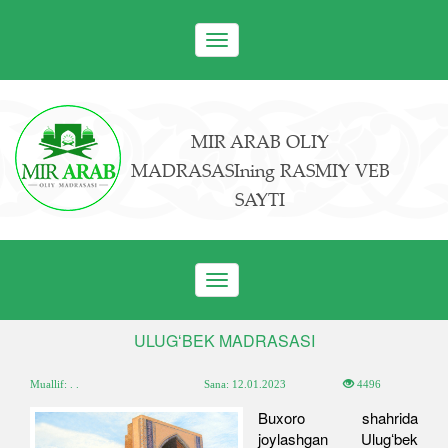
Toggle
navigation
MIR ARAB OLIY
MADRASASIning RASMIY VEB
SAYTI
Toggle
navigation
ULUGʻBEK MADRASASI
Muallif: . .
Sana:
12.01.2023
4496
Buxoro shahrida
joylashgan Ulugʻbek