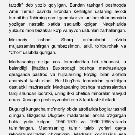
farzdir” deb yozib qoʻyilgan. Bundan tashqari peshtoqda
Amir Temur davrida Erondan keltirilgan ustaning avlodi
Ismoil ibn Tohirning nomi ganchkor va turli bezaklar asosida
yozilgan nastaliq xatida saqlanib qolgan. Naqshlarida
yulduzsimon bezaklar koʻp va ayvon ustunlari zarhallangan.
Meʼmoriy inshoot Sharq anʼanalarini oʻzida
mujassamlashtirgan gumbazsimon, arkli, toʻrtburchak va
“Chor” uslubda qurilgan.
Madrasaning oʻziga xos tomonlaridan biri shundaki, u
balandligi jihatidan Buxorodagi boshqa madrasalarga
qaraganda pastroq va hujralarining koʻpligi bilan alohida
ahamiyat kasb etadi. Bu Ulugʻbek tomonidan qurdirilgan
dastlabki madrasadir. Madrasaning boshqa madrasalardan
farqi shundan iboratki, uning ikki chetida minoralar mavjud
emas. Xonaqoh pesh ayvonlari esa 8 tani tashkil qiladi.
Bugungi kungacha meʼmoriy obida atroflarida bogʻlar tashkil
qilingan. Bizgacha Ulugʻbek madarasasi ancha oʻzgargan
holda yetib kelgan. 1950-1970 va 1990-1996-yillarda
taʼmirlangan. Madrasaning taʼmir talab yerlari qayta
rekonstruksiyadan chiqarilgan. Madrasa koʻchasiga esa