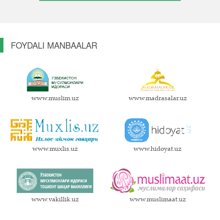
FOYDALI MANBAALAR
www.muslim.uz
www.madrasalar.uz
www.muxlis.uz
www.hidoyat.uz
www.vakillik.uz
www.muslimaat.uz