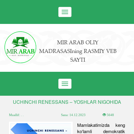
Toggle
navigation
MIR ARAB OLIY
MADRASASIning RASMIY VEB
SAYTI
Toggle
navigation
UCHINCHI RENESSANS – YOSHLAR NIGOHIDA
Muallif: . .
Sana:
14.12.2023
5648
Mamlakatimizda keng
ko‘lamli demokratik