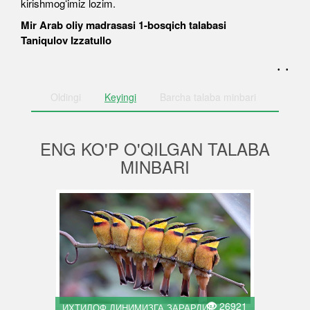
kirishmogʻimiz lozim.
Mir Arab oliy madrasasi 1-bosqich talabasi
Taniqulov Izzatullo
. .
Oldingi
Keyingi
Barcha
talaba minbari
ENG KO'P O'QILGAN TALABA
MINBARI
26921
ИХТИЛОФ ДИНИМИЗГА ЗАРАРДИР