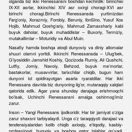
olganda biz ikki Renessansni boshdan kechirdik: birinchisi
IX-XII asrlar, ikkinchisi XIV asr oxirgi choragi-XVI asr
birinchi choragi.Birinchi Renessansda yurtimizdan
Fargʻoniy, Xorazmiy, Forobiy, Beruniy, IbnSino, Yusuf Xos
Hojib, Mahmud Qoshgʻariy, Mahmud Zamaxshariy kabi
buyuk daholar, buyuk muhaddislar – Buxoriy, Termiziy,
mutakallimlar – Moturidiy va Abul Muin.
Nasafiy hamda boshqa atoqli dunyoviy va diniy allomalar
shuuri olamni yoritdi. Ikkinchi Renessansda – Ulugʻbek,
Gʻiyosiddin Jamshid Koshiy, Qozizoda Rumiy, Ali Qushchi,
Lutfiy, Jomiy, Navoiy, Behzod, buyuk meʼmorlar,
bastakorlar, musavvirlar, tarixchilar chiqib, bugun ham
dunyoni lol qoldirayotgan asarla ryaratdilar. Har ikki
Renessans davrida biz dunyoning ilgʻor, mutaraqqiy xalqlari
qatorida edik. Agar yana shunday darajaga erishmoqchi
boʻlsak, Uchinchi Renessansni amalga oshirmogʻimiz
zarur.
Inson – Yangi Renessans ijodkoridir. Har bir jamiyat oʻziga
zarur shaxsni tarbiyalaydi. Unga oʻz taraqqiyoti darajasi va
tendensiyalaridan kelib chiqib axloqiy, eʼtiqodiy, kasbiy-
professional, huquqiy va boshqa qator talablar qoʻyadi.