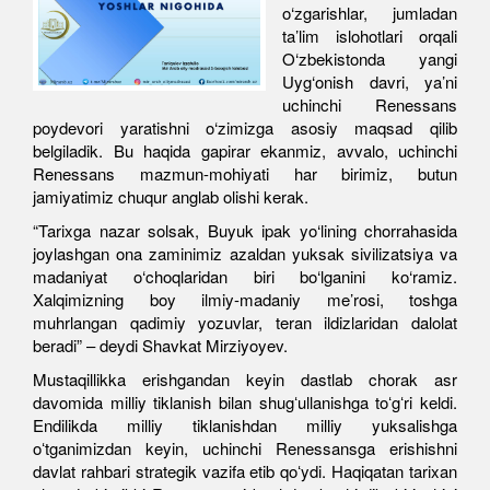
o‘zgarishlar, jumladan
ta’lim islohotlari orqali
O‘zbekistonda yangi
Uyg‘onish davri, ya’ni
uchinchi Renessans
poydevori yaratishni o‘zimizga asosiy maqsad qilib
belgiladik. Bu haqida gapirar ekanmiz, avvalo, uchinchi
Renessans mazmun-mohiyati har birimiz, butun
jamiyatimiz chuqur anglab olishi kerak.
“Tarixga nazar solsak, Buyuk ipak yo‘lining chorrahasida
joylashgan ona zaminimiz azaldan yuksak sivilizatsiya va
madaniyat o‘choqlaridan biri bo‘lganini ko‘ramiz.
Xalqimizning boy ilmiy-madaniy me’rosi, toshga
muhrlangan qadimiy yozuvlar, teran ildizlaridan dalolat
beradi” – deydi Shavkat Mirziyoyev.
Mustaqillikka erishgandan keyin dastlab chorak asr
davomida milliy tiklanish bilan shugʻullanishga toʻgʻri keldi.
Endilikda milliy tiklanishdan milliy yuksalishga
oʻtganimizdan keyin, uchinchi Renessansga erishishni
davlat rahbari strategik vazifa etib qoʻydi. Haqiqatan tarixan