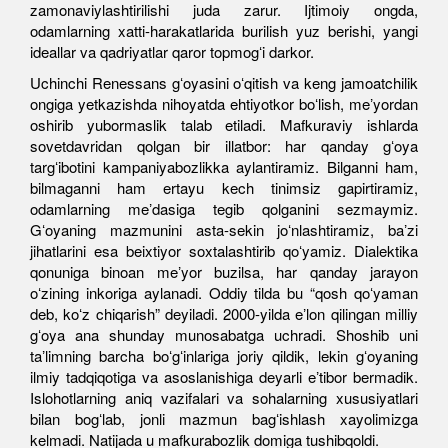
zamonaviylashtirilishi juda zarur. Ijtimoiy ongda,
odamlarning xatti-harakatlarida burilish yuz berishi, yangi
ideallar va qadriyatlar qaror topmogʻi darkor.
Uchinchi Renessans gʻoyasini oʻqitish va keng jamoatchilik
ongiga yetkazishda nihoyatda ehtiyotkor boʻlish, meʼyordan
oshirib yubormaslik talab etiladi. Mafkuraviy ishlarda
sovetdavridan qolgan bir illatbor: har qanday gʻoya
targʻibotini kampaniyabozlikka aylantiramiz. Bilganni ham,
bilmaganni ham ertayu kech tinimsiz gapirtiramiz,
odamlarning meʼdasiga tegib qolganini sezmaymiz.
Gʻoyaning mazmunini asta-sekin joʻnlashtiramiz, baʼzi
jihatlarini esa beixtiyor soxtalashtirib qoʻyamiz. Dialektika
qonuniga binoan meʼyor buzilsa, har qanday jarayon
oʻzining inkoriga aylanadi. Oddiy tilda bu “qosh qoʻyaman
deb, koʻz chiqarish” deyiladi. 2000-yilda eʼlon qilingan milliy
gʻoya ana shunday munosabatga uchradi. Shoshib uni
taʼlimning barcha boʻgʻinlariga joriy qildik, lekin gʻoyaning
ilmiy tadqiqotiga va asoslanishiga deyarli eʼtibor bermadik.
Islohotlarning aniq vazifalari va sohalarning xususiyatlari
bilan bogʻlab, jonli mazmun bagʻishlash xayolimizga
kelmadi. Natijada u mafkurabozlik domiga tushibqoldi.