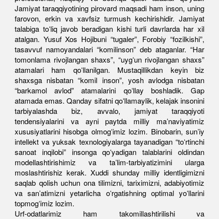
Jamiyat taraqqiyotining pirovard maqsadi ham inson, uning
farovon, erkin va xavfsiz turmush kechirishidir. Jamiyat
talabiga toʻliq javob beradigan kishi turli davrlarda har xil
atalgan. Yusuf Xos Hojibuni “tugaler”, Forobiy “fozilkishi”,
tasavvuf namoyandalari “komilinson” deb ataganlar. “Har
tomonlama rivojlangan shaxs”, “uygʻun rivojlangan shaxs”
atamalari ham qoʻllanilgan. Mustaqillikdan keyin biz
shaxsga nisbatan “komil inson”, yosh avlodga nisbatan
“barkamol avlod” atamalarini qoʻllay boshladik. Gap
atamada emas. Qanday sifatni qoʻllamaylik, kelajak insonini
tarbiyalashda biz, avvalo, jamiyat taraqqiyoti
tendensiyalarini va ayni paytda milliy maʼnaviyatimiz
xususiyatlarini hisobga olmogʻimiz lozim. Binobarin, sunʼiy
intellekt va yuksak texnologiyalarga tayanadigan “toʻrtinchi
sanoat inqilobi” insonga qoʻyadigan talablarini oldindan
modellashtirishimiz va taʼlim-tarbiyatizimini ularga
moslashtirishiz kerak. Xuddi shunday milliy identligimizni
saqlab qolish uchun ona tilimizni, tariximizni, adabiyotimiz
va sanʼatimizni yetarlicha oʻrgatishning optimal yoʻllarini
topmogʻimiz lozim.
Urf-odatlarimiz ham takomillashtirilishi va