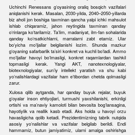
Uchinchi Renessans gʻoyasining oraliq bosqich vazifalari
aniqlanishi kerak. Masalan, 2030-yilda, 2040–2050-yillarda
biz aholi jon boshiga taxminan qancha yalpi ichki mahsulot
ishlab chiqaramiz, jahon reytingida taxminan qanday
oʻrinlarga koʻtarilamiz. Taʼlim, madaniyat, ilm-fan sohalarida
qanday koʻrsatkichlarni, marralarni zabt etamiz. Ular
boʻyicha moʻljallar belgilanishi lozim. Shunda mazkur
gʻoyaning safarbarlik taʼsiri konkret va kuchli boʻladi. Ammo
moʻljallar havoyi boʻlmasligi, konkret raqamlardan tashkil
topmasligi kerak. Yangi AKT, nanotexnologiyalar,
biotexnologiyalar, sunʼiy intellekt yaratish va shu kabi
yoʻnalishlardagi vazifalar ham eʼtibordan chetda qolmasligi
zarur.
Xulosa qilib aytganda, har qanday buyuk rejalar, buyuk
gʻoyalar inson ehtiyojlari, turmushi yaxshilanishi, erkinligi
ortishi va maʼnaviy kamoloti bilan bevosita bogʻlansagina,
hayotiylik va reallik kasb etadi. Aks holda u havoyi orzu
havasligicha qolib ketadi. Prezidentimizning tabrik nutqida
asosiy yoʻnalishlar va vazifalar belgilab berildi. Endi
hammamiz, butun jamiyatimiz, ularni amalga oshirishga