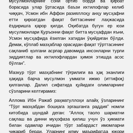
мусулмонларнинг сони ортиб борди ва қироат
борасида улар ўртасида баъзи ихтилофлар келиб
чиққач, Усмон ибн Аффон разияллоҳу анҳу мусҳафни
етти қироатдан фақат биттасининг лаҳжасида
ёздиришга қарор қилди. Оқибатда бугун ер юзи
мусулмонлари Қуръонни фақат битта мусҳафдан яъни,
Усмон мусҳафида ёзилган хатидан ўқийдиган бўлди.
Демак, кўплаб мазҳаблар орасидан фақат тўрттасининг
сақланиб қолгани асрлар давомида инсонларни турли
зиддиятлар ва ихтилофлардан ҳимоя этишда асос
бўлган”.
Мазкур тўрт мазҳабнинг тўғрилиги ва ҳақ эканлиги
ҳақида барча мусулмон уммати ижмо (иттифоқ)
қилганлар. Далил сифатида қуйидаги олимларнинг
сўзларини келтирамиз:
Аллома Ибн Ражаб раҳматуллоҳи алайҳ ўзларининг
“Тўрт мазҳабдан бошқага эргашганга раддия” номли
китобида шундай деган: “Аллоҳ таоло шариатни
сақлаш ва динни муҳофаза қилиш учун ўз ҳикмати
билан одамлар ичидан тўрт забардаст имомларни
чиқариб берди. Уларнинг илму маърифатда юқори