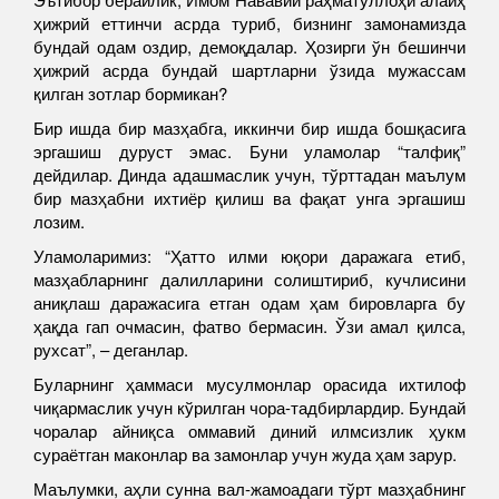
ҳижрий еттинчи асрда туриб, бизнинг замонамизда
бундай одам оздир, демоқдалар. Ҳозирги ўн бешинчи
ҳижрий асрда бундай шартларни ўзида мужассам
қилган зотлар бормикан?
Бир ишда бир мазҳабга, иккинчи бир ишда бошқасига
эргашиш дуруст эмас. Буни уламолар “талфиқ”
дейдилар. Динда адашмаслик учун, тўрттадан маълум
бир мазҳабни ихтиёр қилиш ва фақат унга эргашиш
лозим.
Уламоларимиз: “Ҳатто илми юқори даражага етиб,
мазҳабларнинг далилларини солиштириб, кучлисини
аниқлаш даражасига етган одам ҳам бировларга бу
ҳақда гап очмасин, фатво бермасин. Ўзи амал қилса,
рухсат”, – деганлар.
Буларнинг ҳаммаси мусулмонлар орасида ихтилоф
чиқармаслик учун кўрилган чора-тадбирлардир. Бундай
чоралар айниқса оммавий диний илмсизлик ҳукм
сураётган маконлар ва замонлар учун жуда ҳам зарур.
Маълумки, аҳли сунна вал-жамоадаги тўрт мазҳабнинг