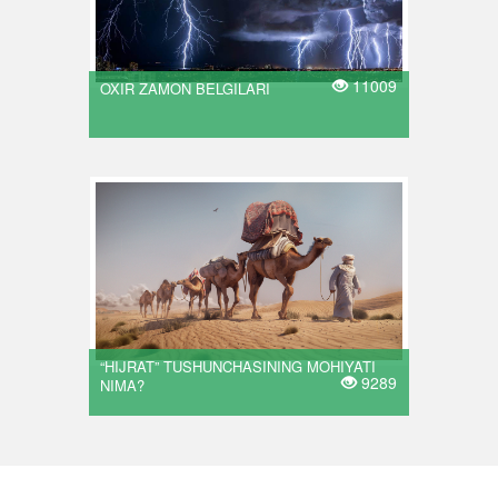
11009
OXIR ZAMON BELGILARI
“HIJRAT” TUSHUNCHASINING MOHIYATI
9289
NIMA?