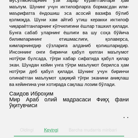
маълум. Шунинг учун ихтилофларга бормасдан илм-
маърифатга ёндошиш эса асосий вазифа бўлиб
қолмоқда. Шуни хам айтиб утиш керакки ихтилоф
чиқараётганларнинг кўпчилигини ёшлар ташкил қилади.
Бунга сабаб уларнинг ёшлиги ва шу соҳа бўйича
билимларининг етишмаслиги, қолаверса,
кимларнингдир сўзларига алданиб қолишларидир.
Инсоннинг онги биринчи қабул қилган маълумот
нотўғри булсада, тўғри хабар сифатида қабул қилар
экан. Шундан кейин унга тўғри маълумот берилса ҳам
нотўғри деб қабул қилади. Шунинг учун биринчи
олинаётган маълумот ҳақиқий тўғри эканини аниқлаш
ва кейингина уни хотирада сақлаш лозим бўлади.
Саидов Иброҳим
Мир Араб олий мадрасаси Фиқҳ фани
ўқитувчиси
. .
Oldingi
Keyingi
Barcha
mudarris minbari