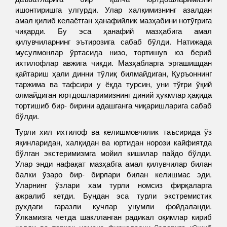
ишонтиришга улгурди. Улар халқимизнинг азалдан
амал қилиб келаётган ҳанафийлик мазҳабини нотўғрига
чиқарди. Бу эса ҳанафий мазҳабига амал
қилувчиларнинг эътирозига сабаб бўлди. Натижада
мусулмонлар ўртасида низо, тортишув юз бериб
ихтилофлар авжига чиқди. Мазҳабларга эргашишдан
қайтариш ҳали динни тўлиқ билмайдиган, Қуръоннинг
таржима ва тафсири у ёқда турсин, уни тўғри ўқий
олмайдиган юртдошларимизнинг диний ҳукмлар ҳақида
тортишиб бир- бирини адашганга чиқаришларига сабаб
бўлди.
Турли хил ихтилоф ва келишмовчилик таъсирида ўз
яқинларидан, халқидан ва юртидан норози кайфиятда
бўлган экстеримизмга мойил кишилар пайдо бўлди.
Улар энди нафақат мазҳабга амал қилувчилар билан
балки ўзаро бир- бирлари билан келишмас эди.
Уларнинг ўзлари хам турли номсиз фирқаларга
ажралиб кетди. Бундан эса турли экстремистик
рухдаги ғаразли кучлар унумли фойдаланди.
Ўлкамизга четда шаклланган радикал оқимлар кириб