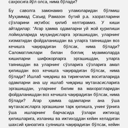
сахросига йўл олса, нима бўлади?
Бу саволга замонамиз уламоларидан бўлмиш
Муҳаммад Саъид Рамазон бутий р.а. хазратларини
сўзларини иқтибос қилиб келтирамиз. У киши
айтадилар: “Агар ҳамма одамларни уй жой қурилиши
лойиҳаларида муҳандисларга эргашишдан, уларнинг
хизматидан фойдаланишдан ва уларга таянишдан воз
кечишга чақирадиган бўлсак, нима бўлади?
Саломатликлари билан боғлиқ муаммоларда
кишиларни шифокорларга эргашишдан, уларга
таянишдан ва уларнинг сўзларига сўзларига амал
қилишдан воз кечишга чақирадиган бўлсак, нима
бўлади? Ишлаб чиқариш ва тирикчилик воситаларида
одамларни ана шу ишлаб чиқариш мутахасисларига
эргашишдан, уларнинг билим ва махоратларидан
фойдаланишдан воз кечишга чақирадиган бўлсак, нима
бўлади? Агар ҳамма одамларни ана ўша
мутахасисларга эргашишни тарк қилишга, унинг ўрнига
ўша ишларнинг барчасида ўзлари ижтиход
қилишларига, изланиш ва ижтиходдан кейин келадиган
шахсий қаноатига суянишга чақирадиган бўлсак, кейин