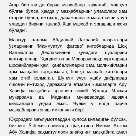
Агар бир юртда барча мазҳаблар тарқалиб, машҳур
бўлган бўлса, ҳамда у мазҳабларнинг уламолари ҳам
етарли бўлса, ижтиҳод даражасига етмаган киши учун
улардан бирини танлаб, ўша мазҳабга эргашиши жоиз
бўлади”.
Машҳур аллома Абдулҳай Лакнавий ҳазратлари
ўзларининг “Мажмуатул фатово” китобларида Шоҳ
Валиюллоҳ Деҳлавийнинг қуйидаги сўзларини
келтирганлар: “Ҳиндистон ва Мовароуннаҳр юртларида
шофеийларни ҳам, ҳанбалийларни ҳам, моликийларни
ҳам мазҳаби тарқалмаган, бошқа мазҳаб китоблари
ҳам етиб келмаган. Шунинг учун ушбу диёрларда
яшовчи ижтиҳод даражасига етмаган кимсаларга Абу
Ҳанифа мазҳабига эргашиш вожиб бўлади. Маккаи
мукаррама ва Мадинаи мунавварада яшовчи
кимсаларга ундай эмас. Чунки у ерда барча
мазҳабларни топиш имконияти бор”.
Юқоридаги маълумотлардан хулоса қиладиган бўлсак,
бизнинг Ўзбекистонимизда фақатгина Имоми Аъзам
Абу Ҳанифа раҳматуллоҳи алайҳнинг мазҳабига амал