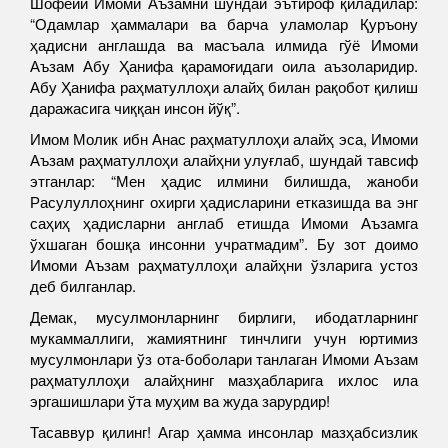
Шофеий Имоми Аъзамни шундай эътироф қиладилар:
“Одамлар ҳаммалари ва барча уламолар Қуръону
ҳадисни англашда ва масъала илмида гўё Имоми
Аъзам Абу Ҳанифа қарамоғидаги оила аъзоларидир.
Абу Ҳанифа раҳматуллоҳи алайҳ билан рақобот қилиш
даражасига чиққан инсон йўқ”.
Имом Молик ибн Анас раҳматуллоҳи алайҳ эса, Имоми
Аъзам раҳматуллоҳи алайҳни улуғлаб, шундай тавсиф
этганлар: “Мен ҳадис илмини билишда, жаноби
Расулуллоҳнинг охирги ҳадисларини етказишда ва энг
саҳиҳ ҳадисларни англаб етишда Имоми Аъзамга
ўхшаган бошқа инсонни учратмадим”. Бу зот доимо
Имоми Аъзам раҳматуллоҳи алайҳни ўзларига устоз
деб билганлар.
Демак, мусулмонларнинг бирлиги, ибодатларнинг
мукаммаллиги, жамиятнинг тинчлиги учун юртимиз
мусулмонлари ўз ота-боболари танлаган Имоми Аъзам
раҳматуллоҳи алайҳнинг мазҳабларига ихлос ила
эргашишлари ўта муҳим ва жуда зарурдир!
Тасаввур қилинг! Агар ҳамма инсонлар мазҳабсизлик