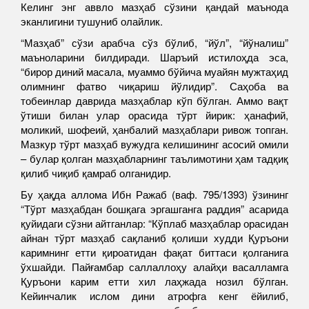
Келинг энг аввло мазҳаб сўзини қандай маънода
эканлигини тушуниб олайлик.
“Мазҳаб” сўзи арабча сўз бўлиб, “йўл”, “йўналиш”
маъноларини билдиради. Шаръий истилоҳда эса,
“бирор диний масала, муаммо бўйича муайян мужтаҳид
олимнинг фатво чиқариш йўлидир”. Саҳоба ва
тобеинлар даврида мазҳаблар кўп бўлган. Аммо вақт
ўтиши билан улар орасида тўрт йирик: ҳанафий,
моликий, шофеий, ҳанбалий мазҳаблари ривож топган.
Мазкур тўрт мазҳаб вужудга келишининг асосий омили
– булар қолган мазҳабларнинг таълимотини ҳам тадқиқ
қилиб чиқиб қамраб олганидир.
Бу ҳақда аллома Ибн Ражаб (ваф. 795/1393) ўзининг
“Тўрт мазҳабдан бошқага эргашганга раддия” асарида
қуйидаги сўзни айтганлар: “Кўплаб мазҳаблар орасидан
айнан тўрт мазҳаб сақланиб қолиши худди Қуръони
каримнинг етти қироатидан фақат биттаси қолганига
ўхшайди. Пайғамбар саллаллоҳу алайҳи васалламга
Қуръони карим етти хил лаҳжада нозил бўлган.
Кейинчалик ислом дини атрофга кенг ёйилиб,