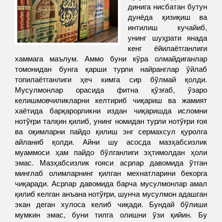
динига нисбатан бутун
дунёда қизиқиш ва
интилиш кучайиб,
унинг шуҳрати янада
кенг ёйилаётганлиги
хаммага маълум. Аммо буни кўра олмайдиганлар
томонидан бунга қарши турли найранглар ўйлаб
топилаётганлиги ҳеч кимга сир бўлмай қолди.
Мусулмонлар орасида фитна қўзғаб, ўзаро
келишмовчиликларни келтириб чиқариш ва жамият
хаётида барқарорликни издан чиқаришда исломни
нотўғри талқин қилиб, унинг номидан турли нотўғри ғоя
ва оқимларни пайдо қилиш энг сермахсул қуролга
айланиб қолди. Айни шу асосда мазҳабсизлик
муаммоси ҳам пайдо бўлганлиги эҳтимолдан ҳоли
эмас. Мазҳабсизлик ғояси асрлар давомида ўтган
минглаб олимларнинг қилган мехнатларини бекорга
чиқаради. Асрлар давомида барча мусулмонлар амал
қилиб келган анъана нотўғри, шунча мусулмон адашган
экан деган хулоса келиб чиқади. Бундай бўлиши
мумкин эмас, буни тилга олишни ўзи қийин. Бу