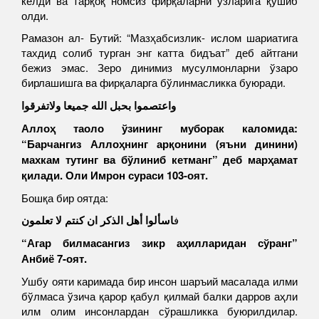
келди ва тарқоқ номсиз фирқаларни ўзларига қўшиб
олди.
Рамазон ал- Бутий: “Мазҳабсизлик- ислом шариатига
тахдид солиб турган энг катта бидъат” деб айтгани
бежиз эмас. Зеро динимиз мусулмонларни ўзаро
бирлашишга ва фирқаларга бўлинмасликка буюради.
واعتصموا بحبل الله جميعا ولاتفرقوا
Аллоҳ таоло ўзининг муборак каломида:
“Барчангиз Аллоҳнинг арқонини (яъни динини)
махкам тутинг ва бўлиниб кетманг” деб марҳамат
қилади. Оли Имрон сураси 103-оят.
Бошқа бир оятда:
ف
اسألوا أهل الذكر ان كنتم لا تعلمون
“Агар билмасангиз зикр аҳилларидан сўранг”
Анбиё 7-оят.
Ушбу ояти каримада бир инсон шаръий масалада илми
бўлмаса ўзича қарор қабул қилмай балки дарров аҳли
илм олим инсонлардан сўрашликка буюрилдилар.