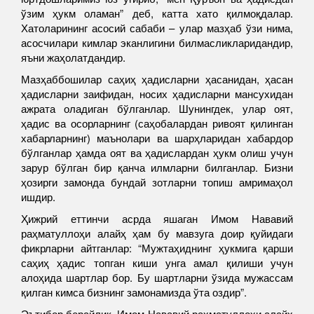
ўзим ҳукм оламан” деб, катта хато қилмоқдалар.
Хатоларининг асосий сабаби – улар мазҳаб ўзи нима,
асосчилари кимлар эканлигини билмасликларидандир,
яъни жаҳолатдандир.
Мазҳаббошилар саҳиҳ ҳадисларни ҳасанидан, ҳасан
ҳадисларни заифидан, носих ҳадисларни мансухидан
ажрата оладиган бўлганлар. Шунингдек, улар оят,
ҳадис ва осорларнинг (саҳобалардан ривоят қилинган
хабарларнинг) маънолари ва шарҳларидан хабардор
бўлганлар ҳамда оят ва ҳадислардан ҳукм олиш учун
зарур бўлган бир қанча илмларни билганлар. Бизни
ҳозирги замонда бундай зотларни топиш амримаҳол
ишдир.
Ҳижрий еттинчи асрда яшаган Имом Нававий
раҳматуллоҳи алайҳ ҳам бу мавзуга доир қуйидаги
фикрларни айтганлар: “Мужтаҳиднинг ҳукмига қарши
саҳиҳ ҳадис топган киши унга амал қилиши учун
алоҳида шартлар бор. Бу шартларни ўзида мужассам
қилган кимса бизнинг замонамизда ўта оздир”.
Эътибор берайлик, Имом Нававий раҳматуллоҳи алайҳ