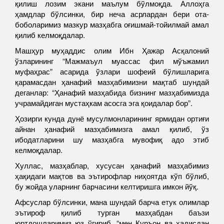
қилиш лозим экани маълум бўлмоқда. Аллоҳга
ҳамдлар бўлсинки, бир неча асрлардан бери ота-
боболаримиз мазкур мазҳабга оғишмай-тойилмай амал
қилиб келмоқдалар.
Машҳур муҳаддис олим Ибн Ҳажар Асқалоний
ўзларининг “Мажмаъул муассас фил мўъжамил
муфаҳрас” асарида ўзлари шофеий бўлишларига
қарамасдан ҳанафий мазҳабимизни мақтаб шундай
деганлар: “Ҳанафий мазҳабида бизнинг мазҳабимизда
учрамайдиган мустаҳкам асосга эга қоидалар бор”.
Ҳозирги кунда дунё мусулмонларининг ярмидан ортиғи
айнан ҳанафий мазҳабимизга амал қилиб, ўз
ибодатларини шу мазҳабга мувофиқ адо этиб
келмоқдалар.
Хуллас, мазҳаблар, хусусан ҳанафий мазҳабимиз
ҳақидаги мақтов ва эътирофлар ниҳоятда кўп бўлиб,
бу жойда уларнинг барчасини келтиришга имкон йўқ.
Афсуслар бўлсинки, мана шундай барча етук олимлар
эътироф қилиб турган мазҳабдан баъзи
юртдошларимиз юз ўгириб, “мен Қуръон ва ҳадисдан