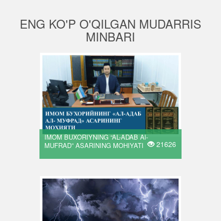
ENG KO'P O'QILGAN MUDARRIS
MINBARI
IMOM BUXORIYNING “AL-ADAB Al-
21626
MUFRAD” ASARINING MOHIYATI