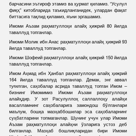
барчасини эътироф этамиз ва ҳурмат қиламиз. “Усулул
фиқҳ” китобларида таъкидланганидек, улардан фақат
биттасига тақлид қиламиз, яъни эргашамиз.
Имоми Аъзам раҳматуллоҳи алайҳ ҳижрий 80 йилда
таваллуд топганлар.
Имоми Молик ибн Анас раҳматуллоҳи алайҳ ҳижрий 93
йилда таваллуд топганлар.
Имоми Шофеий раҳматуллоҳи алайҳ ҳижрий 150 йилда
таваллуд топганлар.
Имом Аҳмад ибн Ҳанбал раҳматуллоҳи алайҳ ҳижрий
164 йилда таваллуд топганлар. Демак, энг аввал
туғилган, саҳобалар асрида таваллуд топган Имом –
бизнинг Имомимиз Имоми Аъзам раҳматуллоҳи
алайҳдир. У зот Расулуллоҳ саллаллоҳу алайҳи
васалламнинг саҳобаларига замондош бўлганлари
маълум, бошқа мазҳаббошилар эса саҳобаларнинг
суҳбатларини топмаганлар. Шунинг учун улар Имоми
Аъзам раҳматуллоҳи алайҳни ўзларига устоз деб
билганлар. Мазҳаб бошлиқларидан бири Имоми