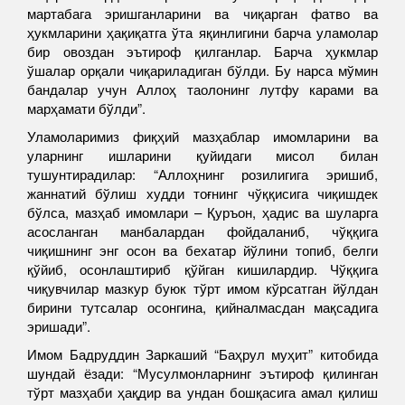
мартабага эришганларини ва чиқарган фатво ва
ҳукмларини ҳақиқатга ўта яқинлигини барча уламолар
бир овоздан эътироф қилганлар. Барча ҳукмлар
ўшалар орқали чиқариладиган бўлди. Бу нарса мўмин
бандалар учун Аллоҳ таолонинг лутфу карами ва
марҳамати бўлди”.
Уламоларимиз фиқҳий мазҳаблар имомларини ва
уларнинг ишларини қуйидаги мисол билан
тушунтирадилар: “Аллоҳнинг розилигига эришиб,
жаннатий бўлиш худди тоғнинг чўққисига чиқишдек
бўлса, мазҳаб имомлари – Қуръон, ҳадис ва шуларга
асосланган манбалардан фойдаланиб, чўққига
чиқишнинг энг осон ва бехатар йўлини топиб, белги
қўйиб, осонлаштириб қўйган кишилардир. Чўққига
чиқувчилар мазкур буюк тўрт имом кўрсатган йўлдан
бирини тутсалар осонгина, қийналмасдан мақсадига
эришади”.
Имом Бадруддин Заркаший “Баҳрул муҳит” китобида
шундай ёзади: “Мусулмонларнинг эътироф қилинган
тўрт мазҳаби ҳақдир ва ундан бошқасига амал қилиш