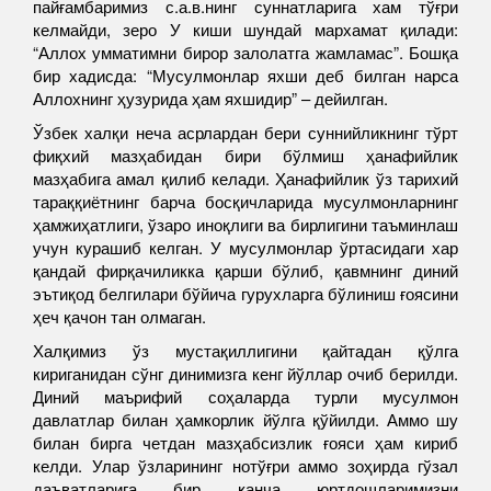
пайғамбаримиз с.а.в.нинг суннатларига хам тўғри
келмайди, зеро У киши шундай мархамат қилади:
“Аллох умматимни бирор залолатга жамламас”. Бошқа
бир хадисда: “Мусулмонлар яхши деб билган нарса
Аллохнинг ҳузурида ҳам яхшидир” – дейилган.
Ўзбек халқи неча асрлардан бери суннийликнинг тўрт
фиқхий мазҳабидан бири бўлмиш ҳанафийлик
мазҳабига амал қилиб келади. Ҳанафийлик ўз тарихий
тараққиётнинг барча босқичларида мусулмонларнинг
ҳамжиҳатлиги, ўзаро иноқлиги ва бирлигини таъминлаш
учун курашиб келган. У мусулмонлар ўртасидаги хар
қандай фирқачиликка қарши бўлиб, қавмнинг диний
эътиқод белгилари бўйича гурухларга бўлиниш ғоясини
ҳеч қачон тан олмаган.
Халқимиз ўз мустақиллигини қайтадан қўлга
кириганидан сўнг динимизга кенг йўллар очиб берилди.
Диний маърифий соҳаларда турли мусулмон
давлатлар билан ҳамкорлик йўлга қўйилди. Аммо шу
билан бирга четдан мазҳабсизлик ғояси ҳам кириб
келди. Улар ўзларининг нотўғри аммо зоҳирда гўзал
даъватларига бир қанча юртдошларимизни