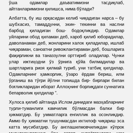
ўша одамлар даъватимизни тасдиқлаб,
айтганларимизни қилишса, нима бўлади?
Албатта, бу иш орқасидан келиб чиқадиган нарса – бу
шубхасиз, тамаддунни, экин- текинни ва наслни
барбод қиладиган бош- бодоқликдир. Одамлар
уйларини обод қиламан деб, хароб қилиб юборадилар,
даволанаман деб, жонларини халок қиладилар, ишлаб
чиқараман, саноатни ривожлантираман деб, бошларига
фақирликни ва таназзулни орттириб оладилар. Чунки
улар ижтиҳодни ўз ўрнига қўйа билмадилар ва
шартларига риоя қилмай туриб, уни татбиқ қилдилар.
Одамларнинг ҳамкорлик, ўзаро ёрдам бериш, илм
ўрганиш ва тўғри йўлни топишда бир- бирлари билан
боғликларидан иборат Аллоҳнинг борлиқдаги суннатига
бепарволик қилдилар ”.
Хулоса қилиб айтганда Ислом динидаги мазҳабларнинг
турли-туманлиги камчилик бўлмасдан балки бир
ҳикматдир. Бу умматларга енгиллик ва осонликдир.
Аммо бу ҳикматни тушунмасдан ихтилоф чиқариш эса
катта мусибатдир. Бу англашилмовчиликдан кўпрок
мусулмонларнинг ўзи зарар кураётганлари ҳам