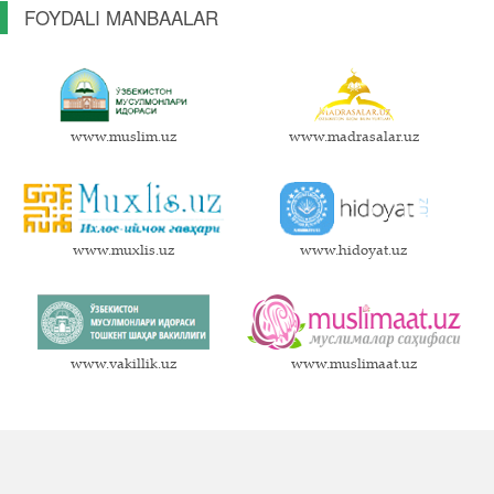
FOYDALI MANBAALAR
www.muslim.uz
www.madrasalar.uz
www.muxlis.uz
www.hidoyat.uz
www.vakillik.uz
www.muslimaat.uz