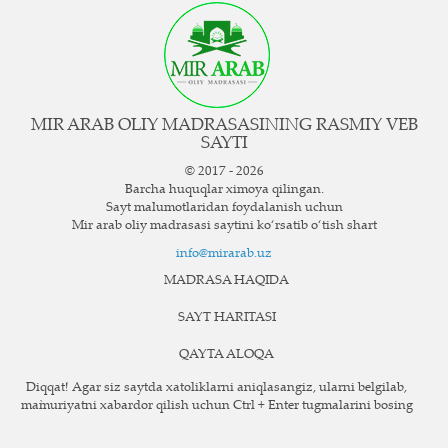
MIR ARAB OLIY MADRASASINING RASMIY VEB
SAYTI
© 2017 - 2026
Barcha huquqlar ximoya qilingan.
Sayt ma`lumotlaridan foydalanish uchun
Mir arab oliy madrasasi saytini ko‘rsatib o‘tish shart
info@mirarab.uz
MADRASA HAQIDA
SAYT HARITASI
QAYTA ALOQA
Diqqat! Agar siz saytda xatoliklarni aniqlasangiz, ularni belgilab,
ma`muriyatni xabardor qilish uchun Ctrl + Enter tugmalarini bosing