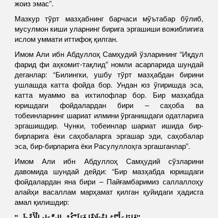
жоиз эмас”.
Мазкур тўрт мазҳабнинг барчаси мўътабар бўлиб,
мусулмон киши уларнинг бирига эргашиши вожиблигига
ислом уммати иттифоқ қилган.
Имом Али ибн Абдуллоҳ Самҳудий ўзларининг “Иқдул
фарид фи аҳкомит-тақлид” номли асарларида шундай
деганлар: “Билингки, ушбу тўрт мазҳабдан бирини
ушлашда катта фойда бор. Ундан юз ўгиришда эса,
катта муаммо ва ихтилофлар бор. Бир мазҳабда
юришдаги фойдалардан бири – саҳоба ва
тобеинларнинг шариат илмини ўрганишдаги одатларига
эргашишдир. Чунки, тобеинлар шариат ишида бир-
бирларига ёки саҳобаларга эргашар эди, саҳобалар
эса, бир-бирларига ёки Расулуллоҳга эргашганлар”.
Имом Али ибн Абдуллоҳ Самҳудий сўзларини
давомида шундай дейди: “Бир мазҳабда юришдаги
фойдалардан яна бири – Пайғамбаримиз саллаллоҳу
алайҳи васаллам марҳамат қилган қуйидаги ҳадисга
амал қилишдир:
"فَإِذَا رَأَيْتُمُ اخْتِلَافًا فَعَلَيْكُمْ بِالسَّوَادِ الْأَعْظَمِ"