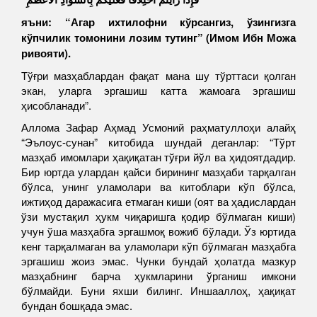
яъни: “Агар ихтилофни кўрсангиз, ўзингизга
кўпчилик томонини лозим тутинг” (Имом Ибн Можа
ривояти).
Тўғри мазҳаблардан фақат мана шу тўрттаси қолган
экан, уларга эргашиш катта жамоага эргашиш
ҳисобланади”.
Аллома Зафар Аҳмад Усмоний раҳматуллоҳи алайҳ
“Эълоус-сунан” китобида шундай деганлар: “Тўрт
мазҳаб имомлари ҳақиқатан тўғри йўл ва ҳидоятдадир.
Бир юртда улардан қайси бирининг мазҳаби тарқалган
бўлса, унинг уламолари ва китоблари кўп бўлса,
ижтиҳод даражасига етмаган киши (оят ва ҳадислардан
ўзи мустақил ҳукм чиқаришга қодир бўлмаган киши)
учун ўша мазҳабга эргашмоқ вожиб бўлади. Ўз юртида
кенг тарқалмаган ва уламолари кўп бўлмаган мазҳабга
эргашиш жоиз эмас. Чунки бундай ҳолатда мазкур
мазҳабнинг барча ҳукмларини ўрганиш имкони
бўлмайди. Буни яхши билинг. Иншааллоҳ, ҳақиқат
бундан бошқада эмас.