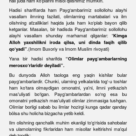
hali juda ham ko‘plarini misol qilishimiz mumkin.
Hadisi shariflarda ham Payg‘ambarimiz sollollohu alayhi
vasallam ilmning fazilati, olimlarning martabalari va ilm
olishning afzalliklari haqida juda ham ko‘plab bayon qilib
ketganlar. Masalan, bir hadisda Payg‘ambarimiz sollollohu
alayhi vasallam shunday marhamat qilganlar: “
Kimga
Alloh yaxshilikni iroda qilsa, uni dinda faqih qilib
qo‘yadi
”
.(Imom Buxoriy va Imom Muslim rivoyati)
Yana bir hadisi sharifda
“
Olimlar payg‘ambarlarning
merosxo‘rlaridir deyiladi
”
.
Bu dunyoda Alloh taologa eng yaqin kishilar bular
payg‘ambarlardir. Chunki, ularning yelkalarida tog‘-u toshlar
ham ko‘tara olmaydigan omonatni, ya'ni, ilmni yetkazish
mas'uliyati bo‘lgan. Payg‘ambarlardan so‘ng esa bu
omonatni yetkazish mas'uliyati olimlar zimmasiga tushgan.
Olimlar borligi sabab bu ilmlar hozirgi kunga qadar qanday
bõlsa shu holicha bizgacha yetib keldi.
Ilm olishning qanchalik muhim ekanligi to‘g‘risida sahobalar
va ulamolarning fikrlaridan ham misollar keltirishni ma'qul
deb topdik: