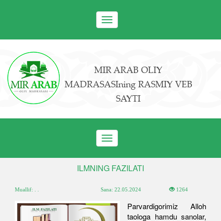
Toggle
navigation
MIR ARAB OLIY
MADRASASIning RASMIY VEB
SAYTI
Toggle
navigation
ILMNING FAZILATI
Muallif: . .
Sana:
22.05.2024
1264
Parvardigorimiz Alloh
taologa hamdu sanolar,