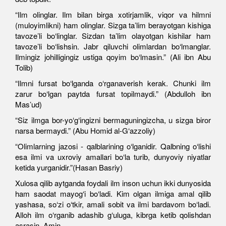
“Ilm olinglar. Ilm bilan birga xotirjamlik, viqor va hilmni
(muloyimlikni) ham olinglar. Sizga ta’lim berayotgan kishiga
tavoze’li bo‘linglar. Sizdan ta’lim olayotgan kishilar ham
tavoze’li bo‘lishsin. Jabr qiluvchi olimlardan bo‘lmanglar.
Ilmingiz johilligingiz ustiga qoyim bo‘lmasin.” (Ali ibn Abu
Tolib)
“Ilmni fursat bo‘lganda o‘rganaverish kerak. Chunki ilm
zarur bo‘lgan paytda fursat topilmaydi.” (Abdulloh ibn
Mas’ud)
“Siz ilmga bor-yo‘g‘ingizni bermaguningizcha, u sizga biror
narsa bermaydi.” (Abu Homid al-G‘azzoliy)
“Olimlarning jazosi - qalblarining o‘lganidir. Qalbning o‘lishi
esa ilmi va uxroviy amallari bo‘la turib, dunyoviy niyatlar
ketida yurganidir.”(Hasan Basriy)
Xulosa qilib aytganda foydali ilm inson uchun ikki dunyosida
ham saodat mayog‘i bo‘ladi. Kim olgan ilmiga amal qilib
yashasa, so‘zi o‘tkir, amali sobit va ilmi bardavom bo‘ladi.
Alloh ilm o‘rganib adashib g‘uluga, kibrga ketib qolishdan
asrasin. Amin.