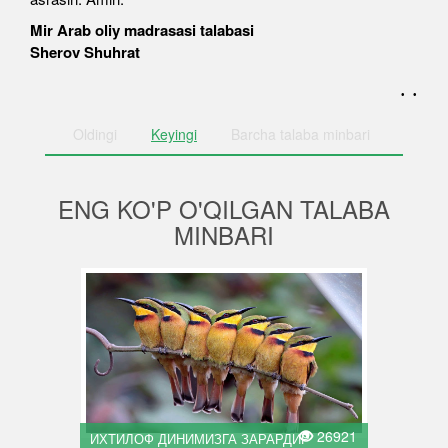
Mir Arab oliy madrasasi talabasi
Sherov Shuhrat
. .
Oldingi
Keyingi
Barcha
talaba minbari
ENG KO'P O'QILGAN TALABA
MINBARI
26921
ИХТИЛОФ ДИНИМИЗГА ЗАРАРДИР