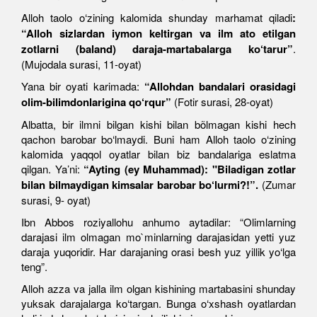
Alloh taolo o‘zining kalomida shunday marhamat qiladi
:
“
Alloh sizlardan iymon keltirgan va ilm ato etilgan
zotlarni (baland) daraja-martabalarga ko‘tarur
”
.
(Mujodala surasi, 11-oyat)
Yana bir oyati karimada:
“
Allohdan bandalari orasidagi
olim-bilimdonlarigina qo‘rqur
”
(Fotir surasi, 28-oyat)
Albatta, bir ilmni bilgan kishi bilan bõlmagan kishi hech
qachon barobar bo‘lmaydi. Buni ham Alloh taolo o‘zining
kalomida yaqqol oyatlar bilan biz bandalariga eslatma
qilgan. Ya’ni:
“
Ayting (ey Muhammad): "Biladigan zotlar
bilan bilmaydigan kimsalar barobar bo‘lurmi?!
”
.
(Zumar
surasi, 9- oyat)
Ibn Abbos roziyallohu anhumo aytadilar: “Olimlarning
darajasi ilm olmagan mo`minlarning darajasidan yetti yuz
daraja yuqoridir. Har darajaning orasi besh yuz yillik yo‘lga
teng”.
Alloh azza va jalla ilm olgan kishining martabasini shunday
yuksak darajalarga ko‘targan. Bunga o‘xshash oyatlardan