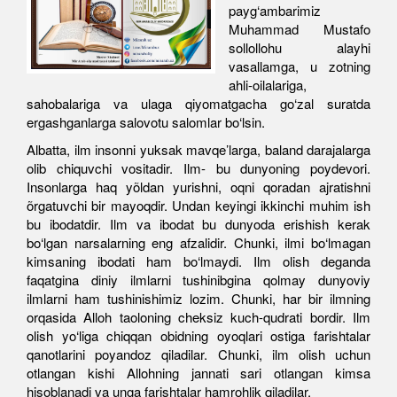
payg‘ambarimiz
Muhammad Mustafo
sollollohu alayhi
vasallamga, u zotning
ahli-oilalariga,
sahobalariga va ulaga qiyomatgacha go‘zal suratda
ergashganlarga salovotu salomlar bo‘lsin.
Albatta, ilm insonni yuksak mavqe’larga, baland darajalarga
olib chiquvchi vositadir. Ilm- bu dunyoning poydevori.
Insonlarga haq yõldan yurishni, oqni qoradan ajratishni
õrgatuvchi bir mayoqdir. Undan keyingi ikkinchi muhim ish
bu ibodatdir. Ilm va ibodat bu dunyoda erishish kerak
bo‘lgan narsalarning eng afzalidir. Chunki, ilmi bo‘lmagan
kimsaning ibodati ham bo‘lmaydi. Ilm olish deganda
faqatgina diniy ilmlarni tushinibgina qolmay dunyoviy
ilmlarni ham tushinishimiz lozim. Chunki, har bir ilmning
orqasida Alloh taoloning cheksiz kuch-qudrati bordir. Ilm
olish yo‘liga chiqqan obidning oyoqlari ostiga farishtalar
qanotlarini poyandoz qiladilar. Chunki, ilm olish uchun
otlangan kishi Allohning jannati sari otlangan kimsa
hisoblanadi va unga farishtalar hamrohlik qiladilar.