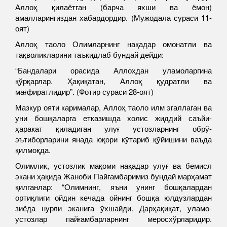
Аллоҳ қилаётган (барча яхши ва ёмон)
амалларингиздан хабардордир. (Мужодала сураси 11-
оят)
Аллоҳ таоло Олимларнинг нақадар омонатли ва
тақволикларини таъкидлаб бундай дейди:
“Бандалари орасида Аллоҳдан уламоларгина
қўрқарлар. Ҳақиқатан, Аллоҳ қудратли ва
мағфиратлидир”. (Фотир сураси 28-оят)
Мазкур ояти карималар, Аллоҳ таоло илм эгаллаган ва
уни бошқаларга етказишда холис жиддий саъйи-
ҳаракат қиладиган улуғ устозларнинг обрў-
эътиборларини янада юқори кўтариб қўйишини ваъда
қилмоқда.
Олимлик, устозлик мақоми нақадар улуғ ва бемисл
экани ҳақида Жаноби Пайғамбаримиз бундай марҳамат
қилганлар: “Олимнинг, яъни унинг бошқалардан
ортиқлиги ойдин кечада ойнинг бошқа юлдузлардан
зиёда нурли эканига ўхшайди. Дарҳақиқат, уламо-
устозлар пайғамбарларнинг меросхўрларидир.