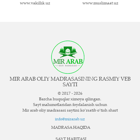
www.vakillik.uz
www.muslimaat.uz
MIR ARAB OLIY MADRASASINING RASMIY VEB
SAYTI
© 2017 - 2026
Barcha huquqlar ximoya qilingan.
Sayt ma`lumotlaridan foydalanish uchun
Mir arab oliy madrasasi saytini ko‘rsatib o‘tish shart
info@mirarab.uz
MADRASA HAQIDA
SAYT HARITASI