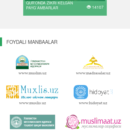
QUR’ONDA ZIKRI KELGAN
14107
PAYG`AMBARLAR
FOYDALI MANBAALAR
www.muslim.uz
www.madrasalar.uz
www.muxlis.uz
www.hidoyat.uz