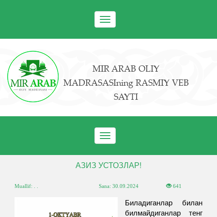
Toggle
navigation
MIR ARAB OLIY
MADRASASIning RASMIY VEB
SAYTI
Toggle
navigation
АЗИЗ УСТОЗЛАР!
Muallif: . .
Sana:
30.09.2024
641
Биладиганлар билан
билмайдиганлар тенг