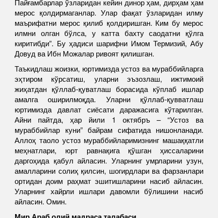
Пайғамбарлар ўзларидан кейин динор ҳам, дирҳам ҳам
мерос қолдирмаганлар. Улар фақат ўзларидан илму
маърифатни мерос қилиб қолдиришган. Ким бу мерос
илмни олган бўлса, у катта бахту саодатни қўлга
киритибди”. Бу ҳадиси шарифни Имом Термизий, Абу
Довуд ва Ибн Можалар ривоят қилишган.
Таъкидлаш жоизки, юртимизда устоз ва мураббийларга
эҳтиром кўрсатиш, уларни эъзозлаш, ижтимоий
жиҳатдан қўллаб-қуватлаш борасида кўплаб ишлар
амалга оширилмоқда. Уларни қўллаб-қувватлаш
юртимизда давлат сиёсати даражасига кўтарилган.
Айни пайтда, ҳар йили 1 октябръ – “Устоз ва
мураббийлар куни” байрам сифатида нишонланади.
Аллоҳ таоло устоз мураббийларимизнинг машаққатли
меҳнатлари, юрт равнақига қўшган ҳиссаларини
даргоҳида қабул айласин. Уларнинг умрларини узун,
амалларини солиҳ қилсин, шогирдлари ва фарзанлари
ортидан доим раҳмат эшитишларини насиб айласин.
Уларнинг хайрли ишлари давомли бўлишини насиб
айласин. Омин.
Мир Араб олий мадраса талабаси