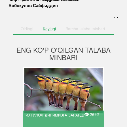
Бобоқулов Сайфиддин
. .
Oldingi
Keyingi
Barcha
talaba minbari
ENG KO'P O'QILGAN TALABA
MINBARI
26921
ИХТИЛОФ ДИНИМИЗГА ЗАРАРДИР