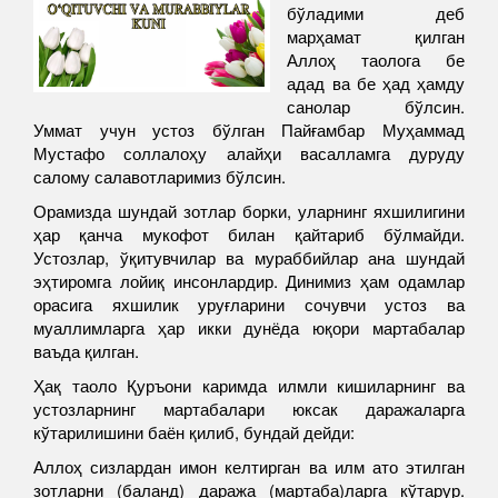
бўладими деб
марҳамат қилган
Аллоҳ таолога бе
адад ва бе ҳад ҳамду
санолар бўлсин.
Уммат учун устоз бўлган Пайғамбар Муҳаммад
Мустафо соллалоҳу алайҳи васалламга дуруду
салому салавотларимиз бўлсин.
Орамизда шундай зотлар борки, уларнинг яхшилигини
ҳар қанча мукофот билан қайтариб бўлмайди.
Устозлар, ўқитувчилар ва мураббийлар ана шундай
эҳтиромга лойиқ инсонлардир. Динимиз ҳам одамлар
орасига яхшилик уруғларини сочувчи устоз ва
муаллимларга ҳар икки дунёда юқори мартабалар
ваъда қилган.
Ҳақ таоло Қуръони каримда илмли кишиларнинг ва
устозларнинг мартабалари юксак даражаларга
кўтарилишини баён қилиб, бундай дейди:
Аллоҳ сизлардан имон келтирган ва илм ато этилган
зотларни (баланд) даража (мартаба)ларга кўтарур.