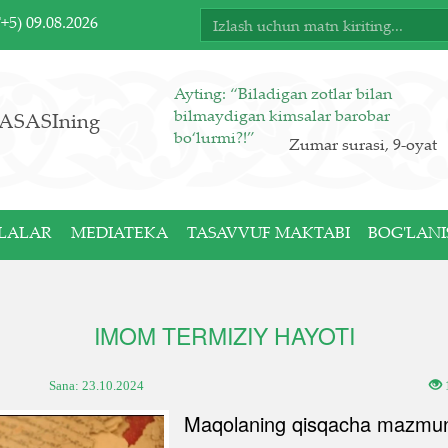
T+5)
09.08.2026
Ayting: “Biladigan zotlar bilan
bilmaydigan kimsalar barobar
ASASIning
bo‘lurmi?!”
Zumar surasi, 9-oyat
LALAR
MEDIATEKA
TASAVVUF MAKTABI
BOG'LANI
IMOM TERMIZIY HAYOTI
Sana:
23.10.2024
Maqolaning qisqacha mazmun