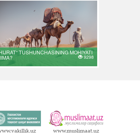
HIJRAT” TUSHUNCHASINING MOHIYATI
9298
NIMA?
ww.vakillik.uz
www.muslimaat.uz