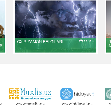
11018
OXIR ZAMON BELGILARI
“
0
z
www.muxlis.uz
www.hidoyat.uz
w