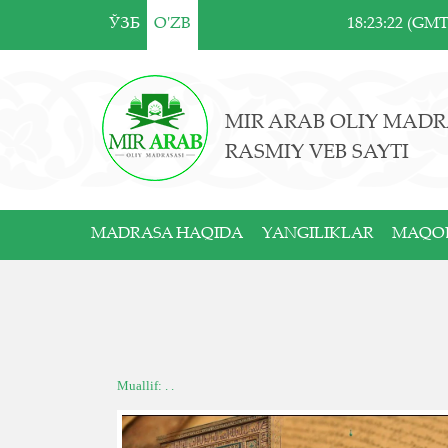
ЎЗБ
O'ZB
18:23:22 (GM
MIR ARAB OLIY MADR
RASMIY VEB SAYTI
MADRASA HAQIDA
YANGILIKLAR
MAQO
Muallif: . .