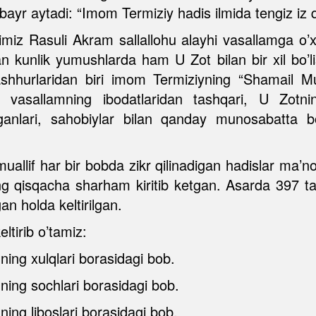
bayr aytadi: “Imom Termiziy hadis ilmida tengiz iz qo
iz Rasuli Akram sallallohu alayhi vasallamga o’x
 kunlik yumushlarda ham U Zot bilan bir xil bo’li
ashhurlaridan biri imom Termiziyning “Shamail M
hi vasallamning ibodatlaridan tashqari, U Zotn
ganlari, sahobiylar bilan qanday munosabatta bo’lg
muallif har bir bobda zikr qilinadigan hadislar ma’n
’ng qisqacha sharham kiritib ketgan. Asarda 397 ta 
gan holda keltirilgan.
ltirib o’tamiz:
mning xulqlari borasidagi bob.
mning sochlari borasidagi bob.
ning liboslari borasidagi bob.