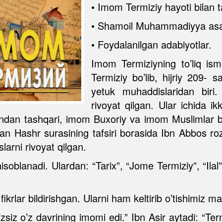
• Imom Termiziy hayoti bilan t
• Shamoil Muhammadiyya asarin
• Foydalanilgan adabiyotlar.
Imom Termiziyning to’liq i
Termiziy bo’lib, hijriy 209- 
yetuk muhaddislaridan biri
rivoyat qilgan. Ular ichida i
an tashqari, imom Buxoriy va imom Muslimlar bi
dan Hashr surasining tafsiri borasida Ibn Abbos 
arni rivoyat qilgan.
i hisoblanadi. Ulardan: “Tarix”, “Jome Termiziy”, “I
ikrlar bildirishgan. Ularni ham keltirib o’tishimiz 
z o’z davrining imomi edi.” Ibn Asir aytadi: “Term