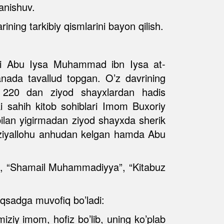
anishuv.
ing tarkibiy qismlarini bayon qilish.
smi Abu Iysa Muhammad ibn Iysa at-
sanada tavallud topgan. O’z davrining
. 220 dan ziyod shayxlardan hadis
kki sahih kitob sohiblari Imom Buxoriy
lan yigirmadan ziyod shayxda sherik
roziyallohu anhudan kelgan hamda Abu
lal”, “Shamail Muhammadiyya”, “Kitabuz
maqsadga muvofiq bo’ladi:
iziy imom, hofiz bo’lib, uning ko’plab