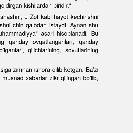
ldirgan kishilardan biridir.”
shashni, u Zot kabi hayot kechirishni
shni chin qalbdan istaydi. Aynan shu
uhammadiyya” asari hisoblanadi. Bu
ing qanday ovqatlanganlari, qanday
anlari, qilichlarining, sovutlarining
osiga zimnan ishora qilib ketgan. Ba’zi
musnad xabarlar zikr qilingan bo’lib,