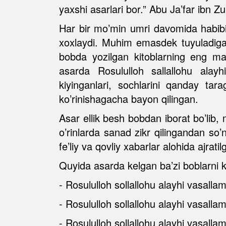
yaxshi asarlari bor.” Abu Ja’far ibn Zu
Har bir mo’min umri davomida habibim
xoxlaydi. Muhim emasdek tuyuladigan
bobda yozilgan kitoblarning eng m
asarda Rosululloh sallallohu alay
kiyinganlari, sochlarini qanday tara
ko’rinishagacha bayon qilingan.
Asar ellik besh bobdan iborat bo’lib, 
o’rinlarda sanad zikr qilingandan so
fe’liy va qovliy xabarlar alohida ajratil
Quyida asarda kelgan ba’zi boblarni ke
- Rosululloh sollallohu alayhi vasalla
- Rosululloh sollallohu alayhi vasalla
- Rosululloh sollallohu alayhi vasallam