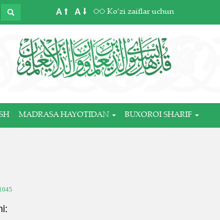
A
A
Ko‘zi zaiflar uchun
SH
MADRASA HAYOTIDAN
BUXOROI SHARIF
1045
i: