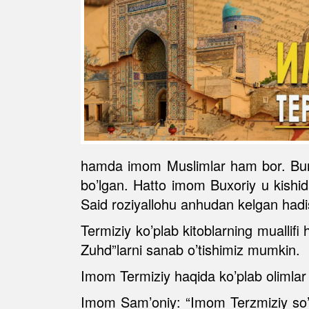
hamda imom Muslimlar ham bor. Bund
bo’lgan. Hatto imom Buxoriy u kishi
Said roziyallohu anhudan kelgan hadisl
Termiziy ko’plab kitoblarning muallif
Zuhd”larni sanab o’tishimiz mumkin.
Imom Termiziy haqida ko’plab olimlar f
Imom Sam’oniy: “Imom Terzmiziy so’zsi