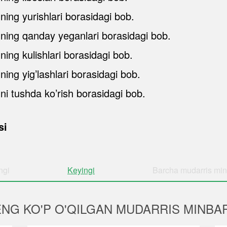
mning yurishlari borasidagi bob.
amning qanday yeganlari borasidagi bob.
ning kulishlari borasidagi bob.
ning yig’lashlari borasidagi bob.
mni tushda ko’rish borasidagi bob.
si
ngi
Keyingi
Barcha
mudarris min
ENG KO'P O'QILGAN MUDARRIS MINBAR