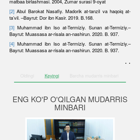
matbaa birlashmasi. 2004, Zumar surasi 9-oyat
[2]
Abul Barokat Nasafiy. Madorik at-tanzil va haqoiq at-
ta’vil. –Bayrut: Dor ibn Kasir. 2019. B.168.
[3]
Muhammad ibn Iso at-Termiziy. Sunan at-Termiziy.–
Bayrut: Muassasa ar-risala an-nashirun. 2020. B. 937.
[4]
Muhammad ibn Iso at-Termiziy. Sunan at-Termiziy.–
Bayrut: Muassasa ar-risala an-nashirun. 2020. B. 937.
. .
Oldingi
Keyingi
Barcha
mudarris minbari
ENG KO'P O'QILGAN MUDARRIS
MINBARI