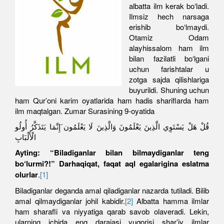
albatta ilm kerak bo‘ladi.
Ilmsiz hech narsaga
erishib bo‘lmaydi.
Otamiz Odam
alayhissalom ham ilm
bilan fazilatli bo‘lgani
uchun farishtalar u
zotga sajda qilishlariga
buyurildi. Shuning uchun
ham Qur’oni karim oyatlarida ham hadis shariflarda ham
ilm maqtalgan. Zumar Surasining 9-oyatida
قُلْ هَلْ يَسْتَوِي الَّذِينَ يَعْلَمُونَ وَالَّذِينَ لَا يَعْلَمُون َإِنَّمَا يَتَذَكَّرُ أُولُو
الْأَلْبَابِ
Ayting: “Biladiganlar bilan bilmaydiganlar teng
bo‘lurmi?!” Darhaqiqat, faqat aql egalarigina eslatma
olurlar
.
[1]
Biladiganlar deganda amal qiladiganlar nazarda tutiladi. Bilib
amal qilmaydiganlar johil kabidir.
[2]
Albatta hamma ilmlar
ham sharafli va niyyatiga qarab savob olaveradi. Lekin,
ularning ichida eng darajasi yuqorisi shar’iy ilmlar