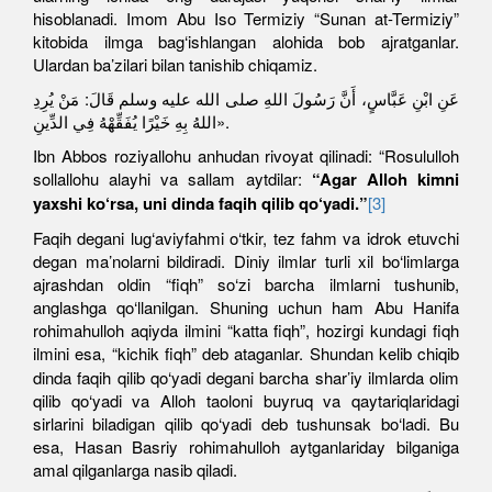
hisoblanadi. Imom Abu Iso Termiziy “Sunan at-Termiziy”
kitobida ilmga bag‘ishlangan alohida bob ajratganlar.
Ulardan ba’zilari bilan tanishib chiqamiz.
عَنِ ابْنِ عَبَّاسٍ، أَنَّ رَسُولَ اللهِ صلى الله عليه وسلم قَالَ: مَنْ يُرِدِ
اللهُ بِهِ خَيْرًا يُفَقِّهْهُ فِي الدِّينِ».
Ibn Abbos roziyallohu anhudan rivoyat qilinadi: “Rosululloh
sollallohu alayhi va sallam aytdilar:
“Agar Alloh kimni
yaxshi ko‘rsa, uni dinda faqih qilib qo‘yadi.”
[3]
Faqih degani lug‘aviyfahmi o‘tkir, tez fahm va idrok etuvchi
degan ma’nolarni bildiradi. Diniy ilmlar turli xil bo‘limlarga
ajrashdan oldin “fiqh” so‘zi barcha ilmlarni tushunib,
anglashga qo‘llanilgan. Shuning uchun ham Abu Hanifa
rohimahulloh aqiyda ilmini “katta fiqh”, hozirgi kundagi fiqh
ilmini esa, “kichik fiqh” deb ataganlar. Shundan kelib chiqib
dinda faqih qilib qo‘yadi degani barcha shar’iy ilmlarda olim
qilib qo‘yadi va Alloh taoloni buyruq va qaytariqlaridagi
sirlarini biladigan qilib qo‘yadi deb tushunsak bo‘ladi. Bu
esa, Hasan Basriy rohimahulloh aytganlariday bilganiga
amal qilganlarga nasib qiladi.