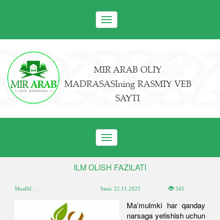
Toggle
navigation
MIR ARAB OLIY
MADRASASIning RASMIY VEB
SAYTI
Toggle
navigation
ILM OLISH FAZILATI
Muallif: . .
Sana:
22.11.2025
345
Ma’mulmki har qanday
narsaga yetishish uchun