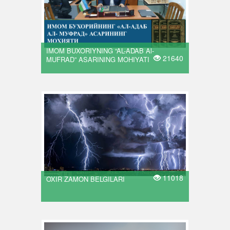
IMOM BUXORIYNING “AL-ADAB Al-
21640
MUFRAD” ASARINING MOHIYATI
11018
OXIR ZAMON BELGILARI