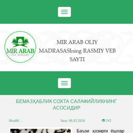
Toggle
navigation
MIR ARAB OLIY
MADRASASIning RASMIY VEB
SAYTI
Toggle
navigation
БЕМАЗҲАБЛИК СОХТА САЛАФИЙЛИКНИНГ
АСОСИДИР
Muallif: . .
Sana:
06.03.2026
242
Баъзи ҳозирги ёшлар