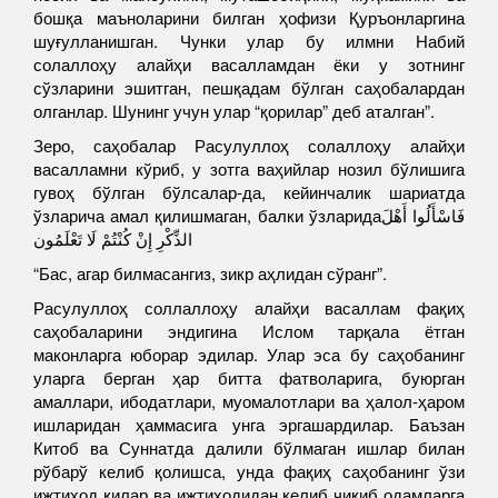
бошқа маъноларини билган ҳофизи Қуръонларгина
шуғулланишган. Чунки улар бу илмни Набий
солаллоҳу алайҳи васалламдан ёки у зотнинг
сўзларини эшитган, пешқадам бўлган саҳобалардан
олганлар. Шунинг учун улар “қорилар” деб аталган”.
Зеро, саҳобалар Расулуллоҳ солаллоҳу алайҳи
васалламни кўриб, у зотга ваҳийлар нозил бўлишига
гувоҳ бўлган бўлсалар-да, кейинчалик шариатда
ўзларича амал қилишмаган, балки ўзларидаفَاسْأَلُوا أَهْلَ
الذِّكْرِ إِنْ كُنْتُمْ لَا تَعْلَمُون
“Бас, агар билмасангиз, зикр аҳлидан сўранг”.
Расулуллоҳ соллаллоҳу алайҳи васаллам фақиҳ
саҳобаларини эндигина Ислом тарқала ётган
маконларга юборар эдилар. Улар эса бу саҳобанинг
уларга берган ҳар битта фатволарига, буюрган
амаллари, ибодатлари, муомалотлари ва ҳалол-ҳаром
ишларидан ҳаммасига унга эргашардилар. Баъзан
Китоб ва Суннатда далили бўлмаган ишлар билан
рўбарў келиб қолишса, унда фақиҳ саҳобанинг ўзи
ижтиҳод қилар ва ижтиҳодидан келиб чиқиб одамларга