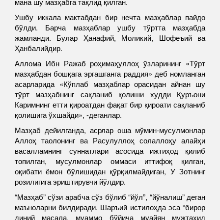
мана шу мазҳабга тақлид қилган.
Ушбу иккала мактабдан бир нечта мазҳаблар пайдо
бўлди. Барча мазҳаблар ушбу тўртта мазҳабда
жамланди. Булар Ҳанафий, Моликий, Шофеъий ва
Ҳанбалийдир.
Аллома Ибн Ражаб роҳимаҳуллоҳ ўзларининг «Тўрт
мазҳабдан бошқага эргашганга раддия» деб номланган
асарларида «Кўплаб мазҳаблар орасидан айнан шу
тўрт мазҳабнинг сақланиб қолиши худди Қуръони
Каримнинг етти қироатдан фақат бир қироати сақланиб
қолишига ўхшайди», -деганлар.
Мазҳаб дейилганда, асрлар оша мўмин-мусулмонлар
Аллоҳ таолонинг ва Расулуллоҳ солаллоҳу алайҳи
васалламнинг суннатлари асосида ижтиҳод қилиб
топилган, мусулмонлар оммаси иттифоқ қилган,
оқибати ёмон бўлишидан қўрқилмайдиган, У Зотнинг
розилигига эриштирувчи йўлдир.
“Мазҳаб” сўзи арабча сўз бўлиб “йўл”, “йўналиш” деган
маъноларни билдиради. Шаръий истилоҳда эса “бирор
диний масала, муаммо бўйича муайян мужтаҳид