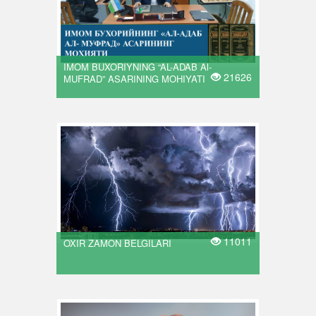
IMOM BUXORIYNING “AL-ADAB Al-
21626
MUFRAD” ASARINING MOHIYATI
11011
OXIR ZAMON BELGILARI