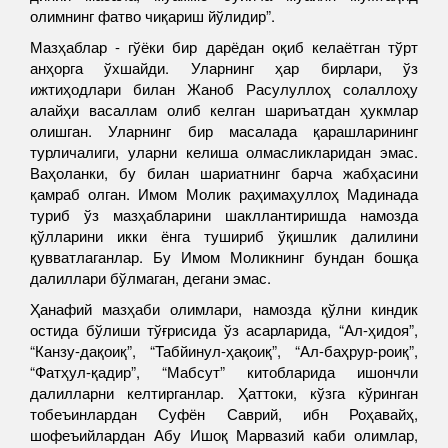
олимнинг фатво чиқариш йўлидир”.
Мазҳаблар - гўёки бир дарёдан оқиб келаётган тўрт
анҳорга ўхшайди. Уларнинг ҳар бирлари, ўз
ижтиҳодлари билан Жаноб Расулуллоҳ солаллоҳу
алайҳи васаллам олиб келган шариъатдан ҳукмлар
олишган. Уларнинг бир масалада қарашларининг
турличалиги, уларни келиша олмасликларидан эмас.
Ваҳоланки, бу билан шариатнинг барча жабҳасини
қамраб олган. Имом Молик раҳимаҳуллоҳ Мадинада
туриб ўз мазҳабларини шакллантиришда намозда
қўлларини икки ёнга тушириб ўқишлик далилини
қувватлаганлар. Бу Имом Моликнинг бундан бошқа
далиллари бўлмаган, дегани эмас.
Ҳанафий мазҳаби олимлари, намозда қўлни киндик
остида бўлиши тўғрисида ўз асарларида, “Ал-ҳидоя”,
“Канзу-дақоиқ”, “Табйинул-ҳақоиқ”, “Ал-баҳрур-роиқ”,
“Фатҳул-қадир”, “Мабсут” китобларида ишончли
далилларни келтирганлар. Ҳаттоки, кўзга кўринган
тобеъинлардан Суфён Саврий, ибн Роҳавайҳ,
шофеъийлардан Абу Ишоқ Марвазий каби олимлар,