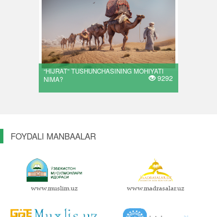
“HIJRAT” TUSHUNCHASINING MOHIYATI
9292
NIMA?
FOYDALI MANBAALAR
www.muslim.uz
www.madrasalar.uz