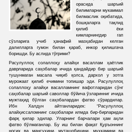
орасида шаръий
билимларни мукаммал
билмаслик оқибатида,
бошқаларга тақлид
қилиб ёки
кимларнингдир гап
сўзларига учиб ҳанафий мазҳабидан келган
далилларга гумон билан қараб, инкор қилишгача
боришди. Бу аслида тўғрими?
Расулуллоҳ солаллоҳу алайҳи васаллам ҳаётлик
даврларида саҳобалар ичида қандайдир бир шаръий
тушунмаган масала чиқиб қолса, дархол у зотга
мурожаат қилиб ечимини топишар эди. Расулуллоҳ
солаллоҳу алайҳи васалламнинг вафотларидан сўнг
саҳобалар шаръий саволлар бўйича ўзларинниг ичида
мужтаҳид бўлган саҳобалардан фатво сўрардилар.
Ибн Халдун айтганларидек: “Расулуллоҳ
алайҳиссаломнинг саҳобалари илмда бир-бирларидан
фарқ қилар эдилар. Уларнинг барчалари ҳам аҳли
фатво бўлмаганлар. Бу иш билан фақат Қуръоннинг
носих ва мансухини, муташобиҳини, муҳкамини ва