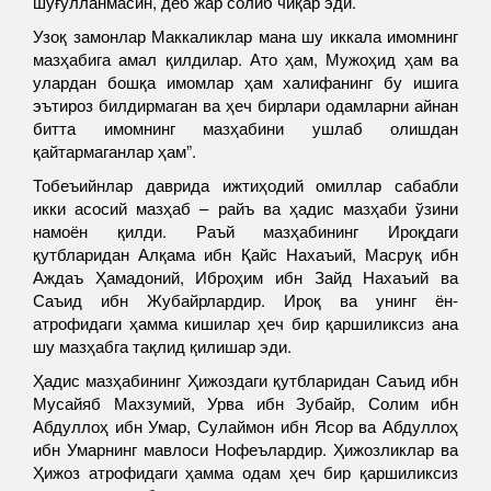
шуғулланмасин, деб жар солиб чиқар эди.
Узоқ замонлар Маккаликлар мана шу иккала имомнинг
мазҳабига амал қилдилар. Ато ҳам, Мужоҳид ҳам ва
улардан бошқа имомлар ҳам халифанинг бу ишига
эътироз билдирмаган ва ҳеч бирлари одамларни айнан
битта имомнинг мазҳабини ушлаб олишдан
қайтармаганлар ҳам”.
Тобеъийнлар даврида ижтиҳодий омиллар сабабли
икки асосий мазҳаб – райъ ва ҳадис мазҳаби ўзини
намоён қилди. Раъй мазҳабининг Ироқдаги
қутбларидан Алқама ибн Қайс Нахаъий, Масруқ ибн
Аждаъ Ҳамадоний, Иброҳим ибн Зайд Нахаъий ва
Саъид ибн Жубайрлардир. Ироқ ва унинг ён-
атрофидаги ҳамма кишилар ҳеч бир қаршиликсиз ана
шу мазҳабга тақлид қилишар эди.
Ҳадис мазҳабининг Ҳижоздаги қутбларидан Саъид ибн
Мусайяб Махзумий, Урва ибн Зубайр, Солим ибн
Абдуллоҳ ибн Умар, Сулаймон ибн Ясор ва Абдуллоҳ
ибн Умарнинг мавлоси Нофеълардир. Ҳижозликлар ва
Ҳижоз атрофидаги ҳамма одам ҳеч бир қаршиликсиз