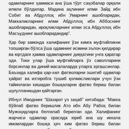
одамларнинг ҳаммаси ана ўша тўрт саҳобалар орқали
илмли бўлдилар. Мадина аҳлининг илми Зайд ибн
Собит ва Абдуллоҳ ибн Умарнинг ашобларидан,
Маккаликларнинг илми Абдуллоҳ ибн Аббоснинг
ашобларидан, ироқликларнинг илми эса Абдуллоҳ ибн
Масъуднинг ашобларидандир”.
Ҳар бир замонда халифанинг ўзи кимга муфтийликни
топширган бўлса ўша одамнинг исмини эълон қилдирар
ва юртдаги ҳамма одамларнинг диққатини унга қаратар
эди. Токи улар ўша муфтийларга ўз саволларини
берсинлар ва диний масалаларда уларга эргашсинлар.
Баъзида халифа ҳар-хил фатволарни эшитиб одамлар
ҳайрат ва изтиробга тушиб қолмасликлари учун ўзи
тайинлаган кишидан бошқаларни фатво бериш билан
шуғулланишдан қайтарган.
Ибнул Имоднинг “Шазарот уз заҳаб” китобида: “Макка
бўйлаб фатво беришлик Ато ибн Абу Рабоҳ билан
Мужоҳидларга белгилаб берилган эди. Халифанинг
жарчиси одамлар орасида юриб ана шу иккала
имомлардан бошқа ҳеч ким фатво бериш билан