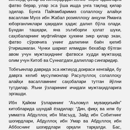
фатво берар, улар эса ўша ишда унга тақлид қилар
эдилар. Бунга Пайғамбаримиз солаллоҳу алайҳи
васаллам Муоз ибн Жабал розияллоҳу анҳуни Яманга
юборганликлари ҳақидаги ҳадис далил бўла олади.
Бундан ташқари, яна эътиборли ҳолат шуки,
саҳобаларнинг муфтийлари ҳукмни зикр қилар экан,
фатво сўровчига унинг далилини баён қилиб
ўтиришмаган. Чунки шариат илмидан бехабар бўлган
авом учун мужтаҳиднинг фатвоси худди мужтаҳид
олим учун Китоб ва Суннатдаги далиллар сингаридир.
Тобеъинлар даврида эса ижтиҳод доираси кенгайди, бу
даврга келиб мусулмонлар Расулуллоҳ солаллоҳу
алайҳи васалламнинг саҳобалари тутган йўлни
тутдилар. Яъни ўзларининг ичидаги мужтаҳидларига
эргашди.
Ибн Қайюм ўзларининг “Аъломул муваққиъийн”
китобларида шундай ёзадилар: “Дин, фиқҳ ва илм бу
умматга Абдуллоҳ ибн Масъуд, Зайд ибн Собитнинг
шогирдлари, Абдуллоҳ ибн Умар ва Абдуллоҳ ибн
Аббоснинг шогирдлари орқали тарқалди. Бас,