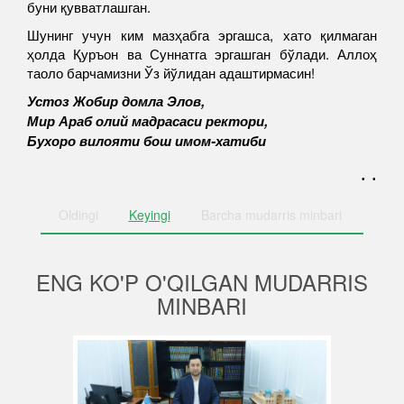
буни қувватлашган.
Шунинг учун ким мазҳабга эргашса, хато қилмаган
ҳолда Қуръон ва Суннатга эргашган бўлади. Аллоҳ
таоло барчамизни Ўз йўлидан адаштирмасин!
Устоз Жобир домла Элов,
Мир Араб олий мадрасаси ректори,
Бухоро вилояти бош имом-хатиби
. .
Oldingi
Keyingi
Barcha
mudarris minbari
ENG KO'P O'QILGAN MUDARRIS
MINBARI